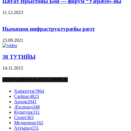
Цæгат Ирыстоны Бон — форум “Уæрæсе»-йы
11.12.2023
Нымæцон инфраструктурæйы рæзт
23.09.2021
38 ТУТИЙЫ
14.11.2015
ПОПУЛЯРОН КАТЕГОРИТÆ
Хабæрттæ
7864
Сæйраг
4823
Архив
2041
Æхсæнад
348
Культурæ
311
Спорт
303
Медицинæ
162
Ахуырад
151