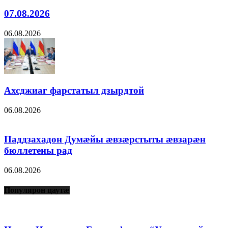
07.08.2026
06.08.2026
Ахсджиаг фарстатыл дзырдтой
06.08.2026
Паддзахадон Думæйы æвзæрстыты æвзарæн
бюллетены рад
06.08.2026
Популярон цаутæ