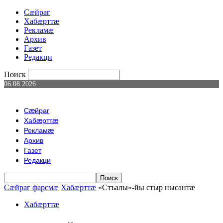
Сæйраг
Хабæрттæ
Рекламæ
Архив
Газет
Редакци
Поиск
06.08.2026
Сæйраг
Хабæрттæ
Рекламæ
Архив
Газет
Редакци
Сæйраг фарсмæ
Хабæрттæ
«Стъалы»-йы стыр нысантæ
Хабæрттæ