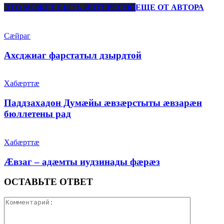
ЭТО МОЖЕТ БЫТЬ ИНТЕРЕСНО
ЕЩЕ ОТ АВТОРА
Сæйраг
Ахсджиаг фарстатыл дзырдтой
Хабæрттæ
Паддзахадон Думæйы æвзæрстыты æвзарæн
бюллетены рад
Хабæрттæ
Æвзаг – адæмты иудзинады фæрæз
ОСТАВЬТЕ ОТВЕТ