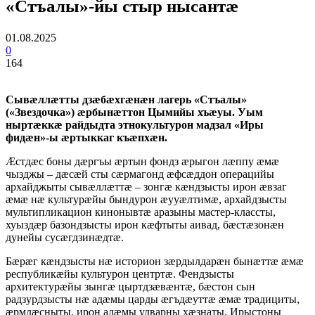
«Стъалы»-йы стыр нысантæ
01.08.2025
0
164
Сывæллæтты дзæбæхгæнæн лагерь «Стъалы»
(«Звездочка») æрбынæттон Цымийы хъæуы. Уым
ныртæккæ райдыдта этнокультурон мадзал «Иры
фидæн»-ы æртыккаг къæпхæн.
Æстдæс боны дæргъы æртын фондз æрыгон лæппу æмæ
чызджы – дæсæй сты сæрмагонд æфсæддон операцийы
архайджыты сывæллæттæ – зонгæ кæндзысты ирон æвзаг
æмæ нæ культурæйы бындурон æууæлтимæ, архайдзысты
мультипликацион кинонывтæ аразыны мастер-классты,
хуыздæр базондзысты ирон кæфтыты аивад, бæстæзонæн
дунейы сусæгдзинæдтæ.
Бæрæг кæндзысты нæ историон зæрдылдарæн бынæттæ æмæ
республикæйы культурон центртæ. Фендзысты
архитектурæйы зынгæ цыртдзæвæнтæ, бæстон сын
радзурдзысты нæ адæмы царды æгъдæуттæ æмæ традициты,
æрмдæсныты, ирон адæмы удварны хæзнаты, Ирыстоны