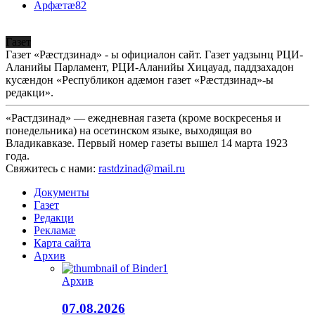
Арфæтæ
82
Газет
Газет «Рæстдзинад» - ы официалон сайт. Газет уадзынц РЦИ-
Аланийы Парламент, РЦИ-Аланийы Хицауад, паддзахадон
кусæндон «Республикон адæмон газет «Рæстдзинад»-ы
редакци».
«Растдзинад» — ежедневная газета (кроме воскресенья и
понедельника) на осетинском языке, выходящая во
Владикавказе. Первый номер газеты вышел 14 марта 1923
года.
Свяжитесь с нами:
rastdzinad@mail.ru
Документы
Газет
Редакци
Рекламæ
Карта сайта
Архив
Архив
07.08.2026