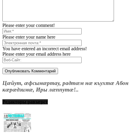
Please enter your comment!
Please enter your name here
You have entered an incorrect email address!
Please enter your email address here
Цæйут, æфсымæртау, радтæм нæ къухтæ Абон
кæрæдзимæ, Иры лæппутæ!..
Редакторы равзæрст