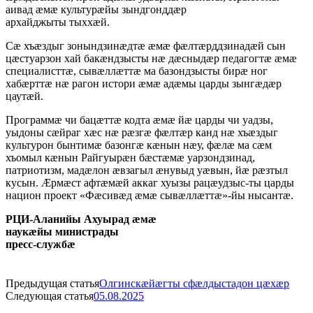
аивад æмæ культурæйы зындгонддæр
архайджыты тыххæй.
Сæ хъæздыг зонындзинæдтæ æмæ фæлтæрддзинадæй сын
цæстуарзон хай бакæндзысты нæ дæсныдæр педагогтæ æмæ
специалисттæ, сывæллæттæ ма базондзысты бирæ ног
хабæрттæ нæ рагон истори æмæ адæмы царды зынгæдæр
цаутæй.
Программæ чи бацæттæ кодта æмæ йæ царды чи уадзы,
уыдоны сæйраг хæс нæ рæзгæ фæлтæр канд нæ хъæздыг
культурон бынтимæ базонгæ кæнын нæу, фæлæ ма сæм
хъомыл кæнын Райгуырæн бæстæмæ уарзондзинад,
патриотизм, мадæлон æвзагыл æнувыд уæвын, йæ рæзтыл
кусын. Æрмæст афтæмæй аккаг хуызы рацæудзыс-ты царды
национ проект «Фæсивæд æмæ сывæллæттæ»-йы нысантæ.
РЦИ-Аланийы Ахуырад æмæ
наукæйы министрады
пресс-службæ
Предыдущая статья
Олгинскæйæгты сфæлдыстадон цæхæр
Следующая статья
05.08.2025