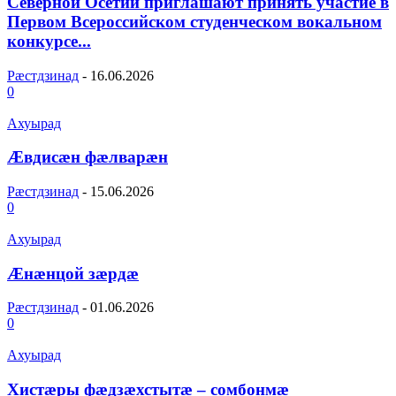
Северной Осетии приглашают принять участие в
Первом Всероссийском студенческом вокальном
конкурсе...
Рæстдзинад
-
16.06.2026
0
Ахуырад
Æвдисæн фæлварæн
Рæстдзинад
-
15.06.2026
0
Ахуырад
Æнæнцой зæрдæ
Рæстдзинад
-
01.06.2026
0
Ахуырад
Хистæры фæдзæхстытæ – сомбонмæ