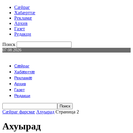
Сæйраг
Хабæрттæ
Рекламæ
Архив
Газет
Редакци
Поиск
07.08.2026
Сæйраг
Хабæрттæ
Рекламæ
Архив
Газет
Редакци
Сæйраг фарсмæ
Ахуырад
Страница 2
Ахуырад