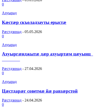
0
Ахуырад
Кæстæр скъоладзауты ерыстæ
Рæстдзинад
-
05.05.2026
0
Ахуырад
Ахуыргæнджытæ дæр ахуыртæм цæуынц
Рæстдзинад
-
27.04.2026
0
Ахуырад
Цæстдарæг советмæ йæ равзæрстой
Рæстдзинад
-
24.04.2026
0