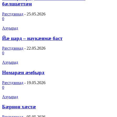
бæлццæттæн
Рæстдзинад
-
25.05.2026
0
Ахуырад
Йæ цард – наукæимæ баст
Рæстдзинад
-
22.05.2026
0
Ахуырад
Номарæн æмбырд
Рæстдзинад
-
19.05.2026
0
Ахуырад
Бæрнон хæстæ
Рæстдзинад
-
05.05.2026