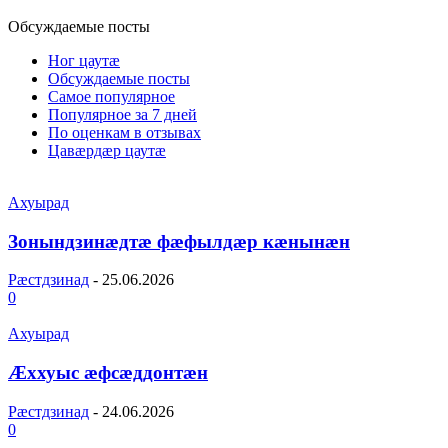
Обсуждаемые посты
Ног цаутæ
Обсуждаемые посты
Самое популярное
Популярное за 7 дней
По оценкам в отзывах
Цавæрдæр цаутæ
Ахуырад
Зонындзинæдтæ фæфылдæр кæнынæн
Рæстдзинад
-
25.06.2026
0
Ахуырад
Æххуыс æфсæддонтæн
Рæстдзинад
-
24.06.2026
0