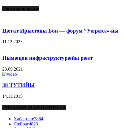
Популярон цаутæ
Цæгат Ирыстоны Бон — форум “Уæрæсе»-йы
11.12.2023
Нымæцон инфраструктурæйы рæзт
23.09.2021
38 ТУТИЙЫ
14.11.2015
ПОПУЛЯРОН КАТЕГОРИТÆ
Хабæрттæ
7864
Сæйраг
4823