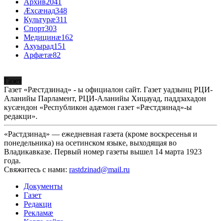
Архив
2041
Æхсæнад
348
Культурæ
311
Спорт
303
Медицинæ
162
Ахуырад
151
Арфæтæ
82
Газет
Газет «Рæстдзинад» - ы официалон сайт. Газет уадзынц РЦИ-
Аланийы Парламент, РЦИ-Аланийы Хицауад, паддзахадон
кусæндон «Республикон адæмон газет «Рæстдзинад»-ы
редакци».
«Растдзинад» — ежедневная газета (кроме воскресенья и
понедельника) на осетинском языке, выходящая во
Владикавказе. Первый номер газеты вышел 14 марта 1923
года.
Свяжитесь с нами:
rastdzinad@mail.ru
Документы
Газет
Редакци
Рекламæ