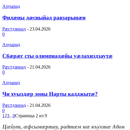
Ахуырад
Фидæны дæсныйад равзарынæн
Рæстдзинад
-
23.04.2026
0
Ахуырад
Сбæрæг сты олимпиадæйы уæлахиздзаутæ
Рæстдзинад
-
21.04.2026
0
Ахуырад
Чи хуыздæр зоны Нарты кадджытæ?
Рæстдзинад
-
21.04.2026
0
1
2
3
...
9
Страница 2 из 9
Цæйут, æфсымæртау, радтæм нæ къухтæ Абон