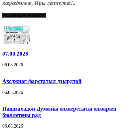
кæрæдзимæ, Иры лæппутæ!..
Редакторы равзæрст
07.08.2026
06.08.2026
Ахсджиаг фарстатыл дзырдтой
06.08.2026
Паддзахадон Думæйы æвзæрстыты æвзарæн
бюллетены рад
06.08.2026