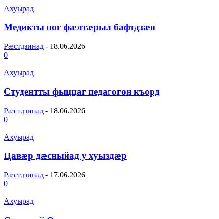
Ахуырад
Медикты ног фæлтæрыл бафтдзæн
Рæстдзинад
-
18.06.2026
0
Ахуырад
Студентты фыццаг педагогон къорд
Рæстдзинад
-
18.06.2026
0
Ахуырад
Цавæр дæсныйад у хуыздæр
Рæстдзинад
-
17.06.2026
0
Ахуырад