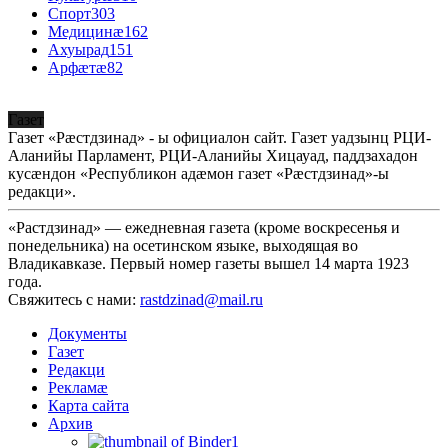
Спорт
303
Медицинæ
162
Ахуырад
151
Арфæтæ
82
Газет
Газет «Рæстдзинад» - ы официалон сайт. Газет уадзынц РЦИ-
Аланийы Парламент, РЦИ-Аланийы Хицауад, паддзахадон
кусæндон «Республикон адæмон газет «Рæстдзинад»-ы
редакци».
«Растдзинад» — ежедневная газета (кроме воскресенья и
понедельника) на осетинском языке, выходящая во
Владикавказе. Первый номер газеты вышел 14 марта 1923
года.
Свяжитесь с нами:
rastdzinad@mail.ru
Документы
Газет
Редакци
Рекламæ
Карта сайта
Архив