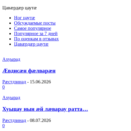
Цавæрдæр цаутæ
Ног цаутæ
Обсуждаемые посты
Самое популярное
Популярное за 7 дней
По оценкам в отзывах
Цавæрдæр цаутæ
Ахуырад
Æвдисæн фæлварæн
Рæстдзинад
-
15.06.2026
0
Ахуырад
Хуыцау нын æй лæварау ратта…
Рæстдзинад
-
08.07.2026
0