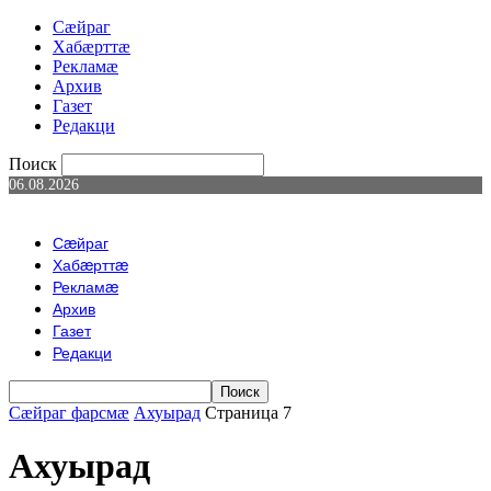
Сæйраг
Хабæрттæ
Рекламæ
Архив
Газет
Редакци
Поиск
06.08.2026
Сæйраг
Хабæрттæ
Рекламæ
Архив
Газет
Редакци
Сæйраг фарсмæ
Ахуырад
Страница 7
Ахуырад