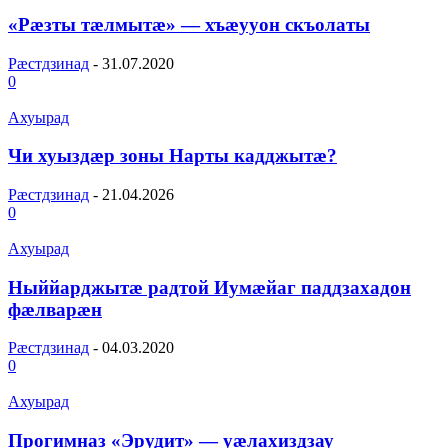
«Рæзты тæлмытæ» — хъæууон скъолаты
Рæстдзинад
-
31.07.2020
0
Ахуырад
Чи хуыздæр зоны Нарты кадджытæ?
Рæстдзинад
-
21.04.2026
0
Ахуырад
Ныййарджытӕ радтой Иумӕйаг паддзахадон
фӕлварӕн
Рæстдзинад
-
04.03.2020
0
Ахуырад
Прогимназ «Эрудит» — уӕлахиздзау