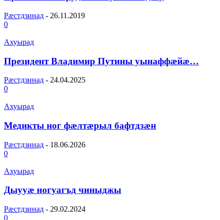
Рæстдзинад
-
26.11.2019
0
Ахуырад
Президент Владимир Путины уынаффæйæ…
Рæстдзинад
-
24.04.2025
0
Ахуырад
Медикты ног фæлтæрыл бафтдзæн
Рæстдзинад
-
18.06.2026
0
Ахуырад
Дыууæ ногуагъд чиныджы
Рæстдзинад
-
29.02.2024
0