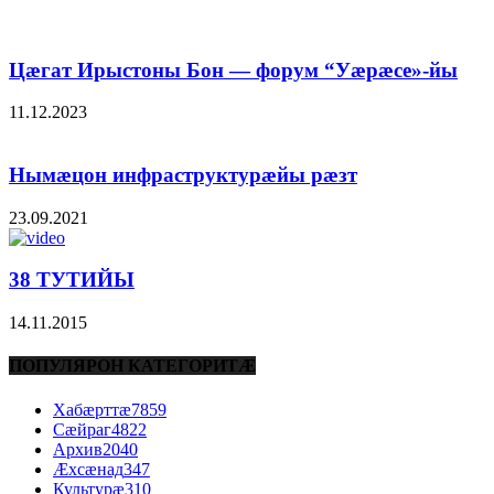
Цæгат Ирыстоны Бон — форум “Уæрæсе»-йы
11.12.2023
Нымæцон инфраструктурæйы рæзт
23.09.2021
38 ТУТИЙЫ
14.11.2015
ПОПУЛЯРОН КАТЕГОРИТÆ
Хабæрттæ
7859
Сæйраг
4822
Архив
2040
Æхсæнад
347
Культурæ
310