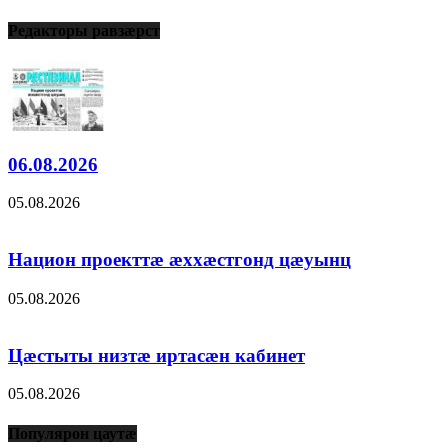
Редакторы равзæрст
06.08.2026
05.08.2026
Национ проекттæ æххæстгонд цæуынц
05.08.2026
Цæстыты низтæ иртасæн кабинет
05.08.2026
Популярон цаутæ