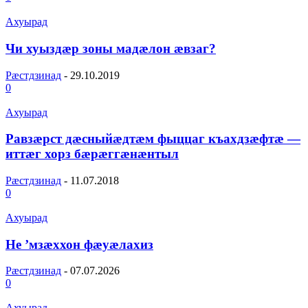
Ахуырад
Чи хуыздӕр зоны мадӕлон ӕвзаг?
Рæстдзинад
-
29.10.2019
0
Ахуырад
Равзæрст дæсныйæдтæм фыццаг къахдзæфтæ —
иттæг хорз бæрæггæнæнтыл
Рæстдзинад
-
11.07.2018
0
Ахуырад
Не ’мзæххон фæуæлахиз
Рæстдзинад
-
07.07.2026
0
Ахуырад