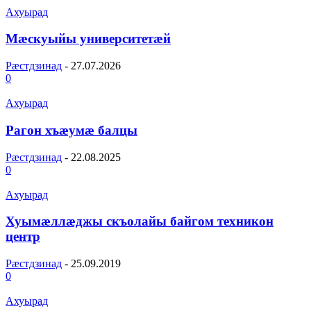
Ахуырад
Мæскуыйы университетæй
Рæстдзинад
-
27.07.2026
0
Ахуырад
Рагон хъæумæ балцы
Рæстдзинад
-
22.08.2025
0
Ахуырад
Хуымӕллӕджы скъолайы байгом техникон
центр
Рæстдзинад
-
25.09.2019
0
Ахуырад