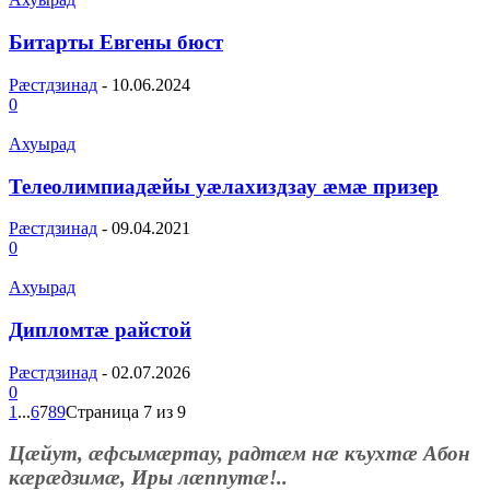
Битарты Евгены бюст
Рæстдзинад
-
10.06.2024
0
Ахуырад
Телеолимпиадæйы уæлахиздзау æмæ призер
Рæстдзинад
-
09.04.2021
0
Ахуырад
Дипломтæ райстой
Рæстдзинад
-
02.07.2026
0
1
...
6
7
8
9
Страница 7 из 9
Цæйут, æфсымæртау, радтæм нæ къухтæ Абон
кæрæдзимæ, Иры лæппутæ!..