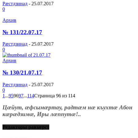
Рæстдзинад
-
25.07.2017
0
Архив
№ 131/22.07.17
Рæстдзинад
-
25.07.2017
0
Архив
№ 130/21.07.17
Рæстдзинад
-
25.07.2017
0
1
...
95
96
97
...
114
Страница 96 из 114
Цæйут, æфсымæртау, радтæм нæ къухтæ Абон
кæрæдзимæ, Иры лæппутæ!..
Редакторы равзæрст