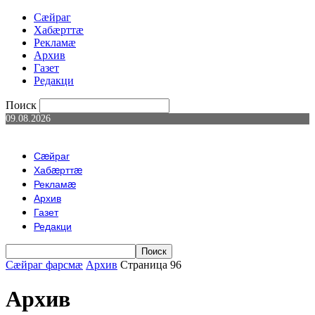
Сæйраг
Хабæрттæ
Рекламæ
Архив
Газет
Редакци
Поиск
09.08.2026
Сæйраг
Хабæрттæ
Рекламæ
Архив
Газет
Редакци
Сæйраг фарсмæ
Архив
Страница 96
Архив