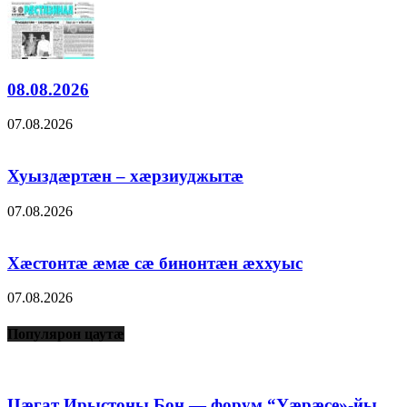
08.08.2026
07.08.2026
Хуыздæртæн – хæрзиуджытæ
07.08.2026
Хæстонтæ æмæ сæ бинонтæн æххуыс
07.08.2026
Популярон цаутæ
Цæгат Ирыстоны Бон — форум “Уæрæсе»-йы