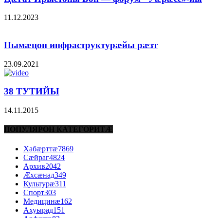
11.12.2023
Нымæцон инфраструктурæйы рæзт
23.09.2021
38 ТУТИЙЫ
14.11.2015
ПОПУЛЯРОН КАТЕГОРИТÆ
Хабæрттæ
7869
Сæйраг
4824
Архив
2042
Æхсæнад
349
Культурæ
311
Спорт
303
Медицинæ
162
Ахуырад
151