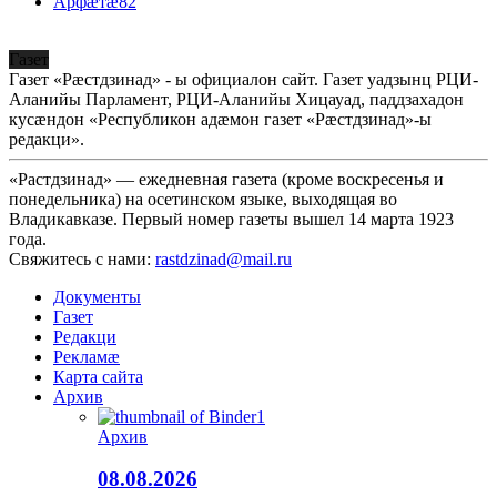
Арфæтæ
82
Газет
Газет «Рæстдзинад» - ы официалон сайт. Газет уадзынц РЦИ-
Аланийы Парламент, РЦИ-Аланийы Хицауад, паддзахадон
кусæндон «Республикон адæмон газет «Рæстдзинад»-ы
редакци».
«Растдзинад» — ежедневная газета (кроме воскресенья и
понедельника) на осетинском языке, выходящая во
Владикавказе. Первый номер газеты вышел 14 марта 1923
года.
Свяжитесь с нами:
rastdzinad@mail.ru
Документы
Газет
Редакци
Рекламæ
Карта сайта
Архив
Архив
08.08.2026