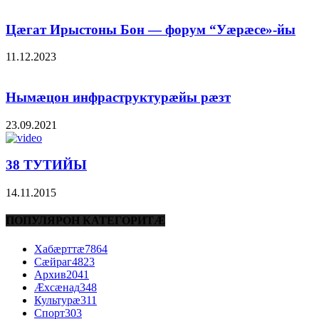
Цæгат Ирыстоны Бон — форум “Уæрæсе»-йы
11.12.2023
Нымæцон инфраструктурæйы рæзт
23.09.2021
38 ТУТИЙЫ
14.11.2015
ПОПУЛЯРОН КАТЕГОРИТÆ
Хабæрттæ
7864
Сæйраг
4823
Архив
2041
Æхсæнад
348
Культурæ
311
Спорт
303