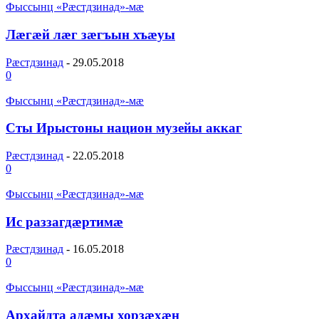
Фыссынц «Рæстдзинад»-мæ
Лӕгӕй лӕг зӕгъын хъӕуы
Рæстдзинад
-
29.05.2018
0
Фыссынц «Рæстдзинад»-мæ
Сты Ирыстоны национ музейы аккаг
Рæстдзинад
-
22.05.2018
0
Фыссынц «Рæстдзинад»-мæ
Ис раззагдæртимæ
Рæстдзинад
-
16.05.2018
0
Фыссынц «Рæстдзинад»-мæ
Архайдта адæмы хорзæхæн