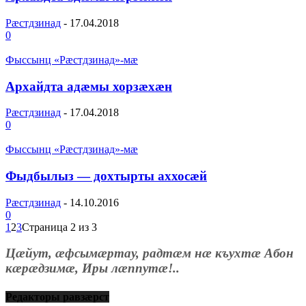
Рæстдзинад
-
17.04.2018
0
Фыссынц «Рæстдзинад»-мæ
Архайдта адæмы хорзæхæн
Рæстдзинад
-
17.04.2018
0
Фыссынц «Рæстдзинад»-мæ
Фыдбылыз — дохтырты аххосæй
Рæстдзинад
-
14.10.2016
0
1
2
3
Страница 2 из 3
Цæйут, æфсымæртау, радтæм нæ къухтæ Абон
кæрæдзимæ, Иры лæппутæ!..
Редакторы равзæрст