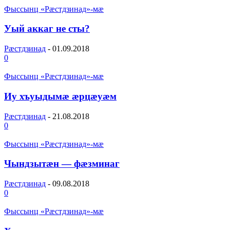
Фыссынц «Рæстдзинад»-мæ
Уый аккаг не сты?
Рæстдзинад
-
01.09.2018
0
Фыссынц «Рæстдзинад»-мæ
Иу хъуыдымæ æрцæуæм
Рæстдзинад
-
21.08.2018
0
Фыссынц «Рæстдзинад»-мæ
Чындзытæн — фæзминаг
Рæстдзинад
-
09.08.2018
0
Фыссынц «Рæстдзинад»-мæ