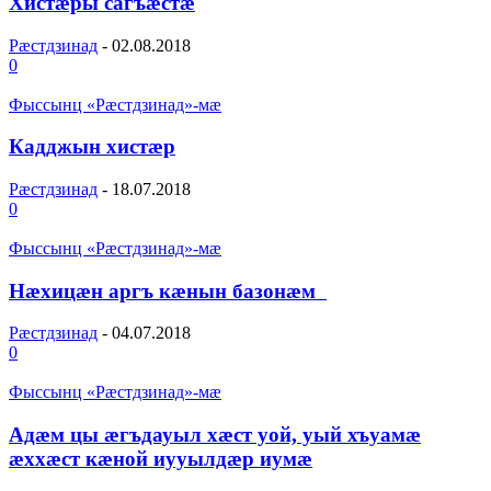
Хистæры сагъæстæ
Рæстдзинад
-
02.08.2018
0
Фыссынц «Рæстдзинад»-мæ
Кадджын хистæр
Рæстдзинад
-
18.07.2018
0
Фыссынц «Рæстдзинад»-мæ
Нæхицæн аргъ кæнын базонæм
Рæстдзинад
-
04.07.2018
0
Фыссынц «Рæстдзинад»-мæ
Адæм цы æгъдауыл хæст уой, уый хъуамæ
æххæст кæной иууылдæр иумæ