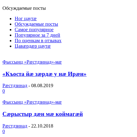
Обсуждаемые посты
Ног цаутæ
Обсуждаемые посты
Самое популярное
Популярное за 7 дней
По оценкам в отзывах
Цавæрдæр цаутæ
Фыссынц «Рæстдзинад»-мæ
«Къоста йӕ зӕрдӕ у нӕ Ирӕн»
Рæстдзинад
-
08.08.2019
0
Фыссынц «Рæстдзинад»-мæ
Сæрыстыр дæн мæ коймагæй
Рæстдзинад
-
22.10.2018
0