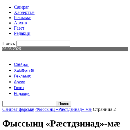
Сæйраг
Хабæрттæ
Рекламæ
Архив
Газет
Редакци
Поиск
06.08.2026
Сæйраг
Хабæрттæ
Рекламæ
Архив
Газет
Редакци
Сæйраг фарсмæ
Фыссынц «Рæстдзинад»-мæ
Страница 2
Фыссынц «Рæстдзинад»-мæ