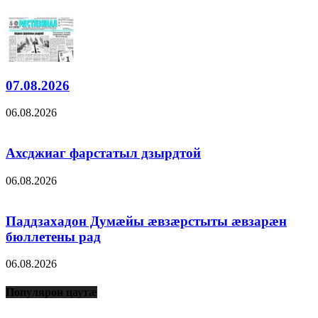
07.08.2026
06.08.2026
Ахсджиаг фарстатыл дзырдтой
06.08.2026
Паддзахадон Думæйы æвзæрстыты æвзарæн
бюллетены рад
06.08.2026
Популярон цаутæ