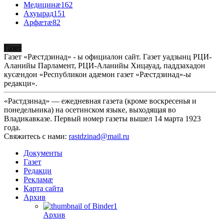
Медицинæ
162
Ахуырад
151
Арфæтæ
82
Газет
Газет «Рæстдзинад» - ы официалон сайт. Газет уадзынц РЦИ-
Аланийы Парламент, РЦИ-Аланийы Хицауад, паддзахадон
кусæндон «Республикон адæмон газет «Рæстдзинад»-ы
редакци».
«Растдзинад» — ежедневная газета (кроме воскресенья и
понедельника) на осетинском языке, выходящая во
Владикавказе. Первый номер газеты вышел 14 марта 1923
года.
Свяжитесь с нами:
rastdzinad@mail.ru
Документы
Газет
Редакци
Рекламæ
Карта сайта
Архив
Архив