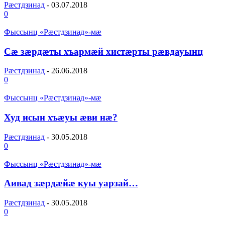
Рæстдзинад
-
03.07.2018
0
Фыссынц «Рæстдзинад»-мæ
Сæ зæрдæты хъармæй хистæрты рæвдауынц
Рæстдзинад
-
26.06.2018
0
Фыссынц «Рæстдзинад»-мæ
Худ исын хъæуы æви нæ?
Рæстдзинад
-
30.05.2018
0
Фыссынц «Рæстдзинад»-мæ
Аивад зæрдæйæ куы уарзай…
Рæстдзинад
-
30.05.2018
0