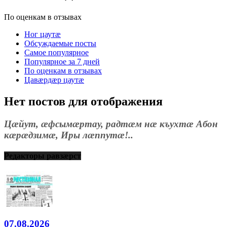
По оценкам в отзывах
Ног цаутæ
Обсуждаемые посты
Самое популярное
Популярное за 7 дней
По оценкам в отзывах
Цавæрдæр цаутæ
Нет постов для отображения
Цæйут, æфсымæртау, радтæм нæ къухтæ Абон
кæрæдзимæ, Иры лæппутæ!..
Редакторы равзæрст
07.08.2026