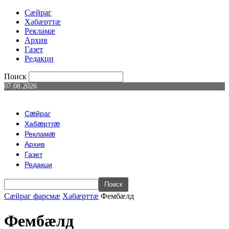
Сæйраг
Хабæрттæ
Рекламæ
Архив
Газет
Редакци
Поиск
07.08.2026
Сæйраг
Хабæрттæ
Рекламæ
Архив
Газет
Редакци
Сæйраг фарсмæ
Хабæрттæ
Фембæлд
Фембæлд