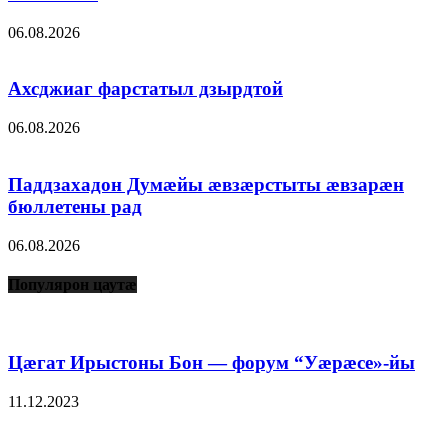
06.08.2026
Ахсджиаг фарстатыл дзырдтой
06.08.2026
Паддзахадон Думæйы æвзæрстыты æвзарæн
бюллетены рад
06.08.2026
Популярон цаутæ
Цæгат Ирыстоны Бон — форум “Уæрæсе»-йы
11.12.2023