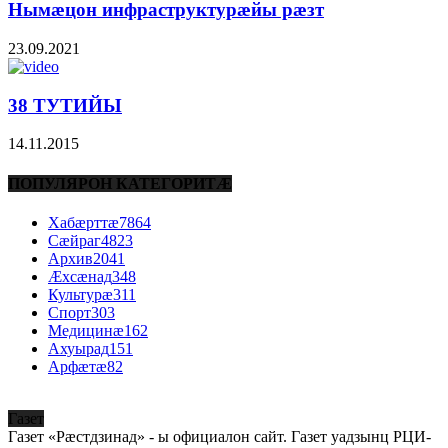
Нымæцон инфраструктурæйы рæзт
23.09.2021
38 ТУТИЙЫ
14.11.2015
ПОПУЛЯРОН КАТЕГОРИТÆ
Хабæрттæ
7864
Сæйраг
4823
Архив
2041
Æхсæнад
348
Культурæ
311
Спорт
303
Медицинæ
162
Ахуырад
151
Арфæтæ
82
Газет
Газет «Рæстдзинад» - ы официалон сайт. Газет уадзынц РЦИ-