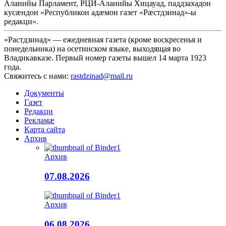
Аланийы Парламент, РЦИ-Аланийы Хицауад, паддзахадон
кусæндон «Республикон адæмон газет «Рæстдзинад»-ы
редакци».
«Растдзинад» — ежедневная газета (кроме воскресенья и
понедельника) на осетинском языке, выходящая во
Владикавказе. Первый номер газеты вышел 14 марта 1923
года.
Свяжитесь с нами:
rastdzinad@mail.ru
Документы
Газет
Редакци
Рекламæ
Карта сайта
Архив
Архив
07.08.2026
Архив
06.08.2026