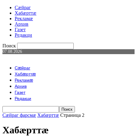
Сæйраг
Хабæрттæ
Рекламæ
Архив
Газет
Редакци
Поиск
07.08.2026
Сæйраг
Хабæрттæ
Рекламæ
Архив
Газет
Редакци
Сæйраг фарсмæ
Хабæрттæ
Страница 2
Хабæрттæ