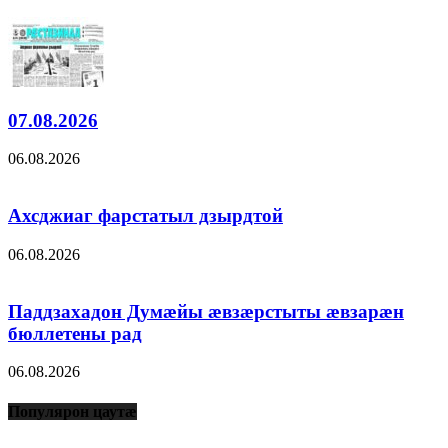
07.08.2026
06.08.2026
Ахсджиаг фарстатыл дзырдтой
06.08.2026
Паддзахадон Думæйы æвзæрстыты æвзарæн
бюллетены рад
06.08.2026
Популярон цаутæ