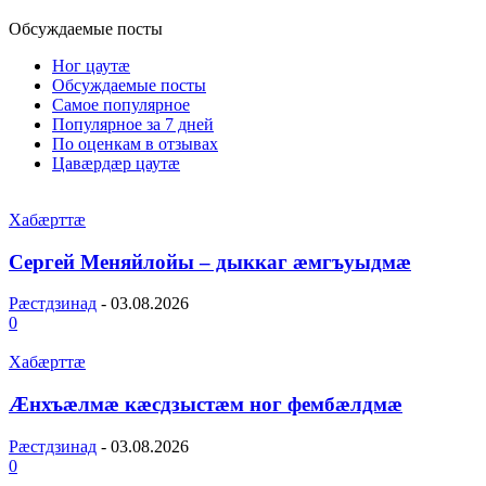
Обсуждаемые посты
Ног цаутæ
Обсуждаемые посты
Самое популярное
Популярное за 7 дней
По оценкам в отзывах
Цавæрдæр цаутæ
Хабæрттæ
Сергей Меняйлойы – дыккаг æмгъуыдмæ
Рæстдзинад
-
03.08.2026
0
Хабæрттæ
Æнхъæлмæ кæсдзыстæм ног фембæлдмæ
Рæстдзинад
-
03.08.2026
0