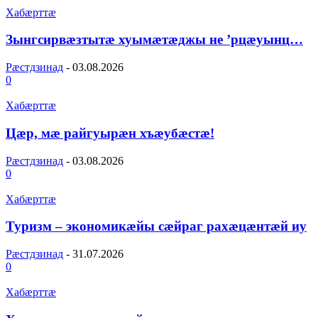
Хабæрттæ
Зынгсирвæзтытæ хуымæтæджы не ’рцæуынц…
Рæстдзинад
-
03.08.2026
0
Хабæрттæ
Цæр, мæ райгуырæн хъæубæстæ!
Рæстдзинад
-
03.08.2026
0
Хабæрттæ
Туризм – экономикæйы сæйраг рахæцæнтæй иу
Рæстдзинад
-
31.07.2026
0
Хабæрттæ