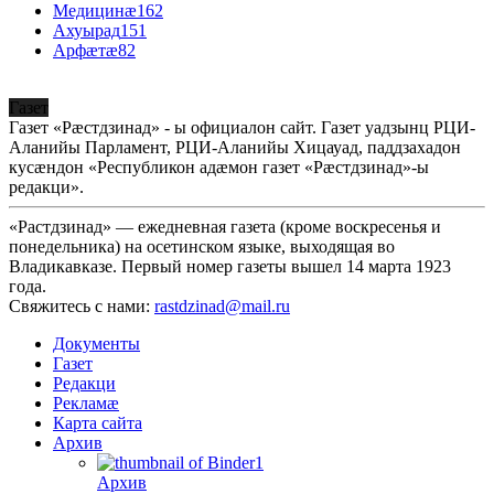
Медицинæ
162
Ахуырад
151
Арфæтæ
82
Газет
Газет «Рæстдзинад» - ы официалон сайт. Газет уадзынц РЦИ-
Аланийы Парламент, РЦИ-Аланийы Хицауад, паддзахадон
кусæндон «Республикон адæмон газет «Рæстдзинад»-ы
редакци».
«Растдзинад» — ежедневная газета (кроме воскресенья и
понедельника) на осетинском языке, выходящая во
Владикавказе. Первый номер газеты вышел 14 марта 1923
года.
Свяжитесь с нами:
rastdzinad@mail.ru
Документы
Газет
Редакци
Рекламæ
Карта сайта
Архив
Архив