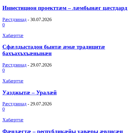
Инвестицион проекттæм – лæмбынæг цæстдард
Рæстдзинад
-
30.07.2026
0
Хабæрттæ
Сфæлдыстадон бынтæ æмæ традицитæ
бахъахъхъæнынæн
Рæстдзинад
-
29.07.2026
0
Хабæрттæ
Уазджытæ – Уралæй
Рæстдзинад
-
29.07.2026
0
Хабæрттæ
Фæндæгтæ – республикæйы уавæры æвдисæн