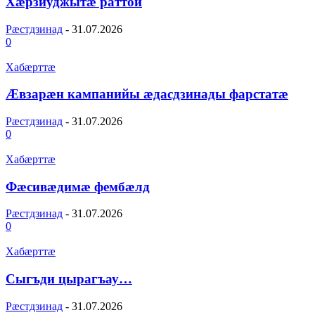
Хæрзиуджытæ раттой
Рæстдзинад
-
31.07.2026
0
Хабæрттæ
Æвзарæн кампанийы æдасдзинады фарстатæ
Рæстдзинад
-
31.07.2026
0
Хабæрттæ
Фæсивæдимæ фембæлд
Рæстдзинад
-
31.07.2026
0
Хабæрттæ
Сыгъди цырагъау…
Рæстдзинад
-
31.07.2026