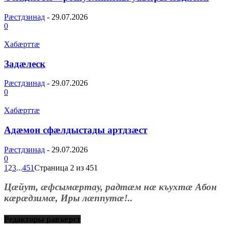
Рæстдзинад
-
29.07.2026
0
Хабæрттæ
Задæлеск
Рæстдзинад
-
29.07.2026
0
Хабæрттæ
Адæмон сфæлдыстады артдзæст
Рæстдзинад
-
29.07.2026
0
1
2
3
...
451
Страница 2 из 451
Цæйут, æфсымæртау, радтæм нæ къухтæ Абон
кæрæдзимæ, Иры лæппутæ!..
Редакторы равзæрст