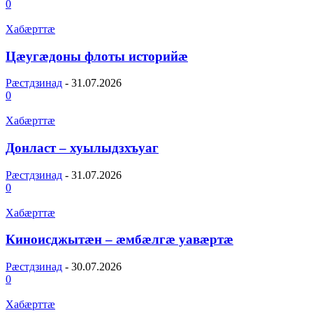
0
Хабæрттæ
Цæугæдоны флоты историйæ
Рæстдзинад
-
31.07.2026
0
Хабæрттæ
Донласт – хуылыдзхъуаг
Рæстдзинад
-
31.07.2026
0
Хабæрттæ
Киноисджытæн – æмбæлгæ уавæртæ
Рæстдзинад
-
30.07.2026
0
Хабæрттæ