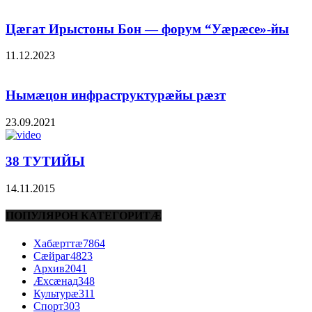
Цæгат Ирыстоны Бон — форум “Уæрæсе»-йы
11.12.2023
Нымæцон инфраструктурæйы рæзт
23.09.2021
38 ТУТИЙЫ
14.11.2015
ПОПУЛЯРОН КАТЕГОРИТÆ
Хабæрттæ
7864
Сæйраг
4823
Архив
2041
Æхсæнад
348
Культурæ
311
Спорт
303