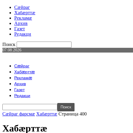
Сæйраг
Хабæрттæ
Рекламæ
Архив
Газет
Редакци
Поиск
07.08.2026
Сæйраг
Хабæрттæ
Рекламæ
Архив
Газет
Редакци
Сæйраг фарсмæ
Хабæрттæ
Страница 400
Хабæрттæ