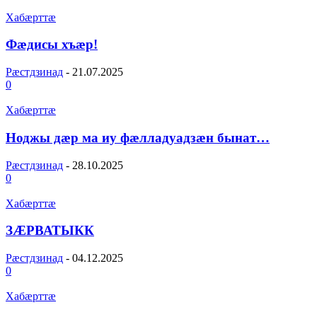
Хабæрттæ
Фæдисы хъæр!
Рæстдзинад
-
21.07.2025
0
Хабæрттæ
Ноджы дæр ма иу фæлладуадзæн бынат…
Рæстдзинад
-
28.10.2025
0
Хабæрттæ
ЗÆРВАТЫКК
Рæстдзинад
-
04.12.2025
0
Хабæрттæ