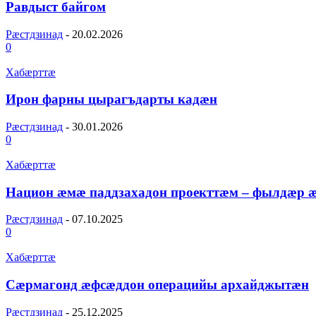
Равдыст байгом
Рæстдзинад
-
20.02.2026
0
Хабæрттæ
Ирон фарны цырагъдарты кадæн
Рæстдзинад
-
30.01.2026
0
Хабæрттæ
Национ æмæ паддзахадон проекттæм – фылдæр 
Рæстдзинад
-
07.10.2025
0
Хабæрттæ
Сæрмагонд æфсæддон операцийы архайджытæн
Рæстдзинад
-
25.12.2025