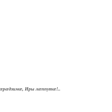
æрæдзимæ, Иры лæппутæ!..