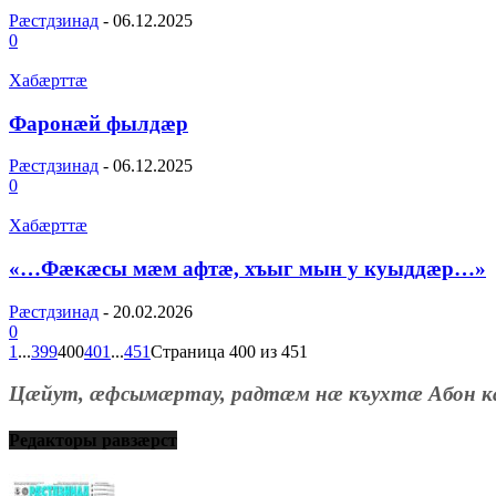
Рæстдзинад
-
06.12.2025
0
Хабæрттæ
Фаронæй фылдæр
Рæстдзинад
-
06.12.2025
0
Хабæрттæ
«…Фæкæсы мæм афтæ, хъыг мын у куыддæр…»
Рæстдзинад
-
20.02.2026
0
1
...
399
400
401
...
451
Страница 400 из 451
Цæйут, æфсымæртау, радтæм нæ къухтæ Абон к
Редакторы равзæрст