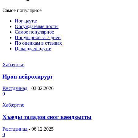
Самое популярное
Ног цаутæ
Обсуждаемые посты
Самое популярное
Популярное за 7 дней
По оценкам в отзывах
Цавæрдæр цаутæ
Хабæрттæ
Ирон нейрохирург
Рæстдзинад
-
03.02.2026
0
Хабæрттæ
Хъæды таладон сног кæндзысты
Рæстдзинад
-
06.12.2025
0