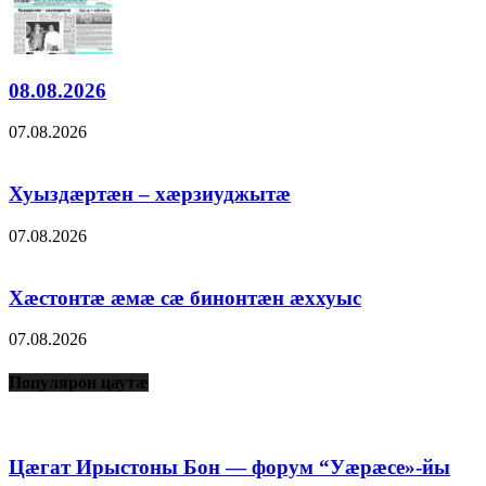
08.08.2026
07.08.2026
Хуыздæртæн – хæрзиуджытæ
07.08.2026
Хæстонтæ æмæ сæ бинонтæн æххуыс
07.08.2026
Популярон цаутæ
Цæгат Ирыстоны Бон — форум “Уæрæсе»-йы