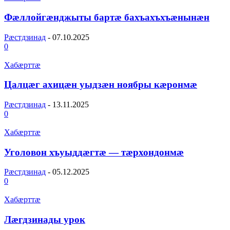
Фæллойгæнджыты бартæ бахъахъхъæнынæн
Рæстдзинад
-
07.10.2025
0
Хабæрттæ
Цалцæг ахицæн уыдзæн ноябры кæронмæ
Рæстдзинад
-
13.11.2025
0
Хабæрттæ
Уголовон хъуыддæгтæ — тæрхондонмæ
Рæстдзинад
-
05.12.2025
0
Хабæрттæ
Лæгдзинады урок