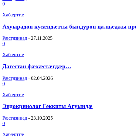
0
Хабæрттæ
Ахуырадон кусæндæтты бындурон цалцæджы п
Рæстдзинад
-
27.11.2025
0
Хабæрттæ
Дагестан фæхæстæгдæр…
Рæстдзинад
-
02.04.2026
0
Хабæрттæ
Эндокринолог Геккиты Агуындæ
Рæстдзинад
-
23.10.2025
0
Хабæрттæ