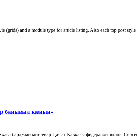
e (grids) and a module type for article listing. Also each top post style
æр банывыл кæнын»
хæстбарджын минæвар Цæгат Кавказы федералон зылды Серге