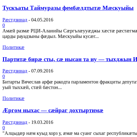
Тускъаты Таймуразы фембæлдтытæ Мæскуыйы
Рæстдзинад
-
04.05.2016
0
Амæй размæ РЦИ-Аланийы Сæргълæууæджы хæстæ рæстæгмæ æ
царды рауадзыны фæдыл. Мæскуыйы кусæг...
Политикæ
Партитæ бирæ сты, сæ нысан та иу — тыхджын 
Рæстдзинад
-
07.09.2016
0
Битарты Вячеслав арфæ ракодта парламентон фракциты деп
уый тыххæй, стæй бæстон...
Политикæ
Æргом ныхас — сæйраг дохтыртимæ
Рæстдзинад
-
19.03.2016
0
"Алцыдæр нæм куыд хорз у, æмæ ма суанг сыхаг республикæ