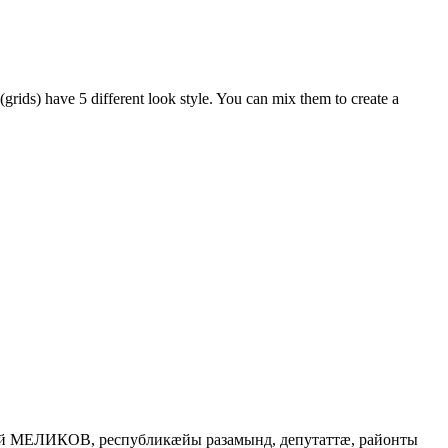
 (grids) have 5 different look style. You can mix them to create a
й МЕЛИКОВ, республикæйы разамынд, депутаттæ, районты