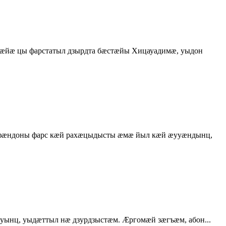
йæ цы фарстатыл дзырдта бæстæйы Хицауадимæ, уыдон
ы фæндоны фарс кæй рахæцыдысты æмæ йыл кæй æууæндынц,
ынц, уыдæттыл нæ дзурдзыстæм. Æргомæй зæгъæм, абон...