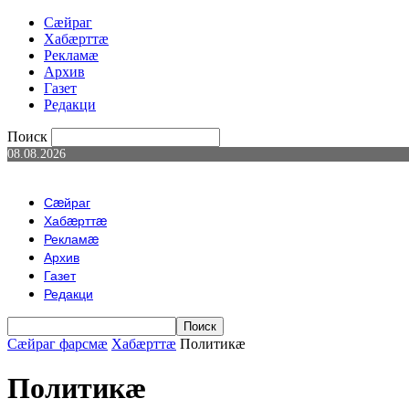
Сæйраг
Хабæрттæ
Рекламæ
Архив
Газет
Редакци
Поиск
08.08.2026
Сæйраг
Хабæрттæ
Рекламæ
Архив
Газет
Редакци
Сæйраг фарсмæ
Хабæрттæ
Политикæ
Политикæ