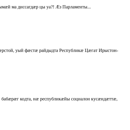
мæй ма диссагдæр цы уа?! Æз Парламенты...
стой, уый фæстæ райдыдта Республикæ Цæгат Ирыстон-
абæрæг кодта, нæ республикæйы социалон кусæндæттæ,