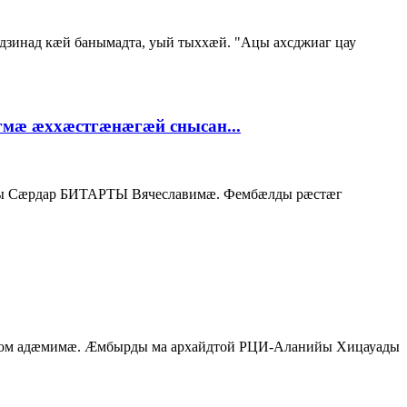
инад кæй банымадта, уый тыххæй. "Ацы ахсджиаг цау
мæ æххæстгæнæгæй снысан...
ы Сæрдар БИТАРТЫ Вячеславимæ. Фембæлды рæстæг
ом адæмимæ. Æмбырды ма архайдтой РЦИ-Аланийы Хицауады