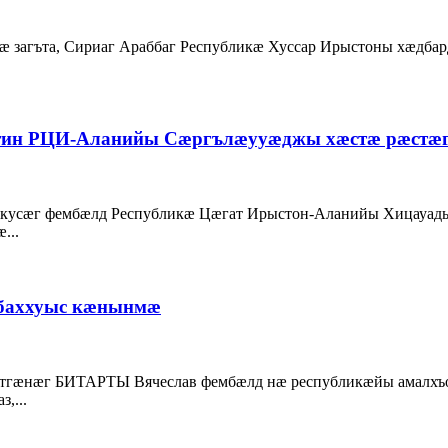
гъта, Сириаг Араббаг Республикæ Хуссар Ирыстоны хæдбардз
тин РЦИ-Аланийы Сæргълæууæджы хæстæ рæстæг
усæг фембæлд Республикæ Цæгат Ирыстон-Аланийы Хицауад
...
 баххуыс кæнынмæ
гæнæг БИТАРТЫ Вячеслав фембæлд нæ республикæйы амалхъ
,...