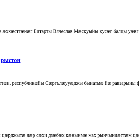
ххæстгæнæг Битарты Вячеслав Мæскуыйы кусæг балцы уæвгæ
Ирыстон
утаттæн, республикæйы Сæргълæууæджы бынатмæ йæ равзарын
ты цæрджытæ дæр сæхи дзæбæх кæнынмæ мах рынчындæттæм цæу