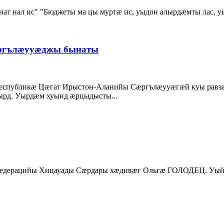
ат нал ис" "Бюджеты ма цы муртæ ис, уыдон алырдæмты лас, уы
æргълæууæджы бынаты
спубликæ Цæгат Ирыстон-Аланийы Сæргълæууæгæй куы равзæр
д. Уырдæм хуынд æрцыдысты...
едерацийы Хицауады Сæрдары хæдивæг Ольгæ ГОЛОДЕЦ. Уый б