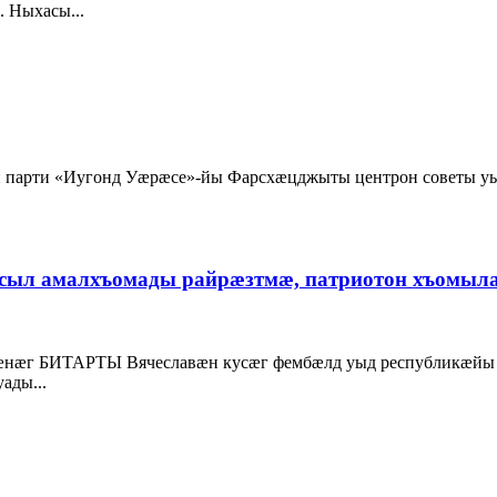
 Ныхасы...
н парти «Иугонд Уæрæсе»-йы Фарсхæцджыты центрон советы 
ыл амалхъомады райрæзтмæ, патриотон хъомыл
нæг БИТАРТЫ Вячеславæн кусæг фембæлд уыд республикæйы
ды...