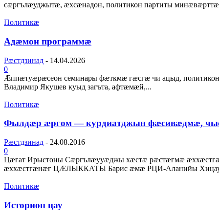
сæргълæуджытæ, æхсæнадон, политикон партиты минæвæрттæ.
Политикæ
Адæмон программæ
Рæстдзинад
-
14.04.2026
0
Æппæтуæрæсеон семинары фæткмæ гæсгæ чи ацыд, политико
Владимир Якушев куыд загъта, афтæмæй,...
Политикæ
Фылдæр æргом — курдиатджын фæсивæдмæ, чыс
Рæстдзинад
-
24.08.2016
0
Цæгат Ирыстоны Сæргълæууæджы хæстæ рæстæгмæ æххæстгæ
æххæстгæнæг ЦÆЛЫККАТЫ Барис æмæ РЦИ-Аланийы Хицауа
Политикæ
Историон цау