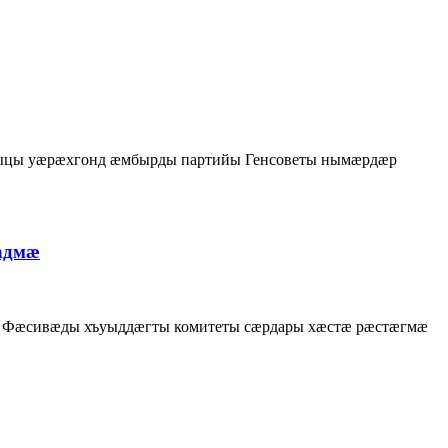
уыцы уæрæхгонд æмбырды партийы Генсоветы нымæрдæр
адмæ
 Фæсивæды хъуыддæгты комитеты сæрдары хæстæ рæстæгмæ