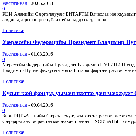
Рæстдзинад
-
30.05.2018
0
РЦИ-Аланийы Сæргълæууæг БИТАРТЫ Вячеслав йæ хъуыдытæ за
æвдисы, æрыгон республикæйы паддзахаддзинад...
Политикæ
Уæрæсейы Федерацийы Президент Владимир Пу
Рæстдзинад
-
01.03.2016
0
Уæрæсейы Федерацийы Президент Владимир ПУТИНÆН уыд к
Владимир Путин фехъусын кодта Битары-фыртæн рæстæгмæ йæ
Политикæ
Кусын кæй фæнды, уымæн цæттæ дæн мæхæдæг
Рæстдзинад
-
09.04.2016
0
Знон РЦИ-Аланийы Сæргълæууæджы хæстæ рæстæгмæ æххæст
Сæрдары хæстæ рæстæгмæ æххæстгæнæг ТУСКЪАТЫ Таймураз
Политикæ