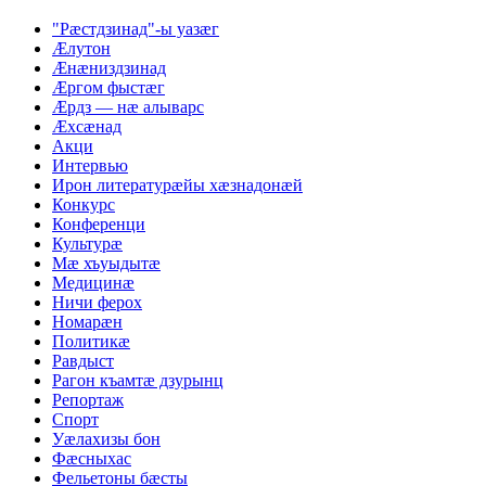
"Рæстдзинад"-ы уазæг
Æлутон
Æнæниздзинад
Æргом фыстæг
Æрдз — нæ алыварс
Æхсæнад
Акци
Интервью
Ирон литературæйы хæзнадонæй
Конкурс
Конференци
Культурæ
Мæ хъуыдытæ
Медицинæ
Ничи ферох
Номарæн
Политикæ
Равдыст
Рагон къамтæ дзурынц
Репортаж
Спорт
Уæлахизы бон
Фæсныхас
Фельетоны бæсты