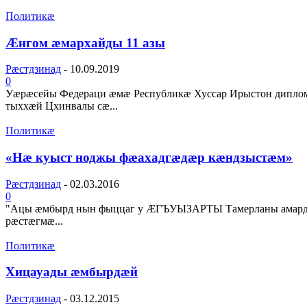
Политикæ
Ӕнгом ӕмархайды 11 азы
Рæстдзинад
-
10.09.2019
0
Уӕрӕсейы Федераци ӕмӕ Республикӕ Хуссар Ирыстон диплом
тыххӕй Цхинвалы сӕ...
Политикæ
«Нæ куыст ноджы фæахадгæдæр кæндзыстæм»
Рæстдзинад
-
02.03.2016
0
"Ацы æмбырд нын фыццаг у ÆГЪУЫЗАРТЫ Тамерланы амард
рæстæгмæ...
Политикæ
Хицауады æмбырдæй
Рæстдзинад
-
03.12.2015