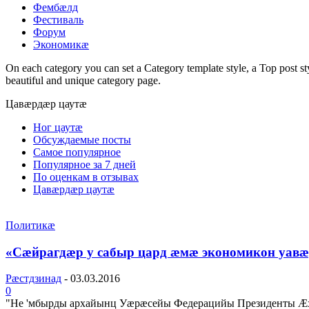
Фембæлд
Фестиваль
Форум
Экономикæ
On each category you can set a Category template style, a Top post styl
beautiful and unique category page.
Цавæрдæр цаутæ
Ног цаутæ
Обсуждаемые посты
Самое популярное
Популярное за 7 дней
По оценкам в отзывах
Цавæрдæр цаутæ
Политикæ
«Сæйрагдæр у сабыр цард æмæ экономикон уав
Рæстдзинад
-
03.03.2016
0
"Не 'мбырды архайынц Уæрæсейы Федерацийы Президенты Æх