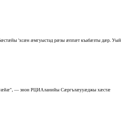
бӕстӕйы 'хсӕн ӕмгуыстад рӕзы ӕппӕт къабӕзты дӕр. Уый
гæйæ", — знон РЦИАланийы Сæргълæууæджы хæстæ