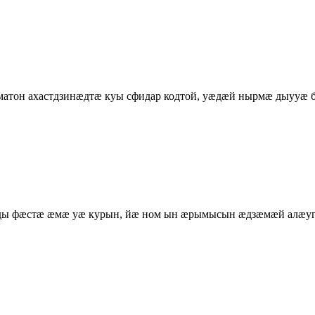
атон ахастдзинӕдтӕ куы сфидар кодтой, уӕдӕй нырмӕ дыууӕ 
ы фæстæ æмæ уæ курын, йæ ном ын æрымысын æдзæмæй алæу