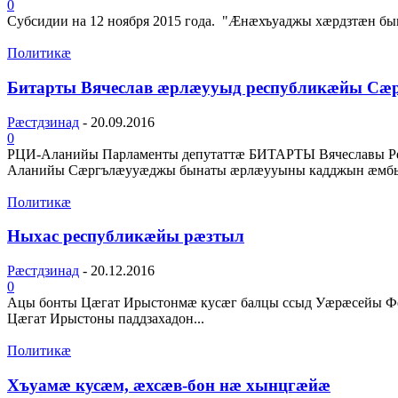
0
Субсидии на 12 ноября 2015 года. "Æнæхъуаджы хæрдзтæн бын
Политикæ
Битарты Вячеслав æрлæууыд республикæйы С
Рæстдзинад
-
20.09.2016
0
РЦИ-Аланийы Парламенты депутаттæ БИТАРТЫ Вячеславы Ре
Аланийы Сæргълæууæджы бынаты æрлæууыны кадджын æмбыр
Политикæ
Ныхас республикæйы рæзтыл
Рæстдзинад
-
20.12.2016
0
Ацы бонты Цæгат Ирыстонмæ кусæг балцы ссыд Уæрæсейы Ф
Цæгат Ирыстоны паддзахадон...
Политикæ
Хъуамæ кусæм, æхсæв-бон нæ хынцгæйæ