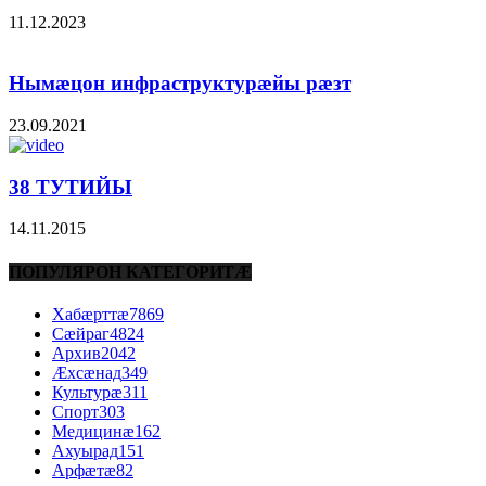
11.12.2023
Нымæцон инфраструктурæйы рæзт
23.09.2021
38 ТУТИЙЫ
14.11.2015
ПОПУЛЯРОН КАТЕГОРИТÆ
Хабæрттæ
7869
Сæйраг
4824
Архив
2042
Æхсæнад
349
Культурæ
311
Спорт
303
Медицинæ
162
Ахуырад
151
Арфæтæ
82