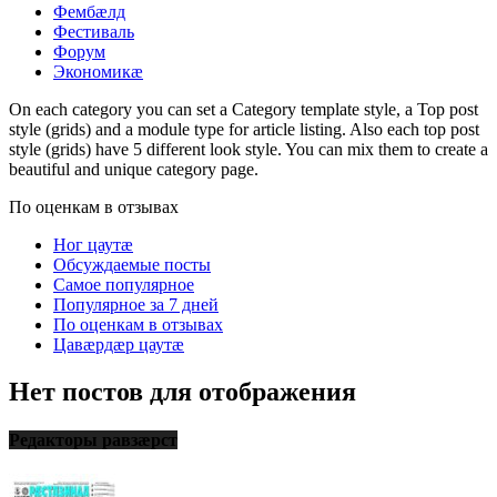
Фембæлд
Фестиваль
Форум
Экономикæ
On each category you can set a Category template style, a Top post
style (grids) and a module type for article listing. Also each top post
style (grids) have 5 different look style. You can mix them to create a
beautiful and unique category page.
По оценкам в отзывах
Ног цаутæ
Обсуждаемые посты
Самое популярное
Популярное за 7 дней
По оценкам в отзывах
Цавæрдæр цаутæ
Нет постов для отображения
Редакторы равзæрст