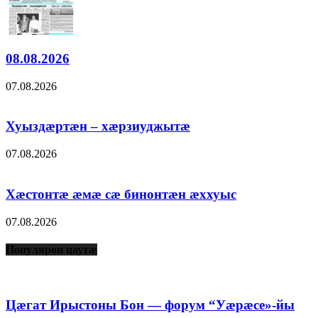
08.08.2026
07.08.2026
Хуыздæртæн – хæрзиуджытæ
07.08.2026
Хæстонтæ æмæ сæ бинонтæн æххуыс
07.08.2026
Популярон цаутæ
Цæгат Ирыстоны Бон — форум “Уæрæсе»-йы