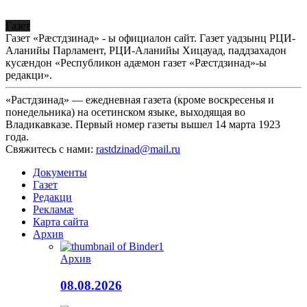
Газет
Газет «Рæстдзинад» - ы официалон сайт. Газет уадзынц РЦИ-
Аланийы Парламент, РЦИ-Аланийы Хицауад, паддзахадон
кусæндон «Республикон адæмон газет «Рæстдзинад»-ы
редакци».
«Растдзинад» — ежедневная газета (кроме воскресенья и
понедельника) на осетинском языке, выходящая во
Владикавказе. Первый номер газеты вышел 14 марта 1923
года.
Свяжитесь с нами:
rastdzinad@mail.ru
Документы
Газет
Редакци
Рекламæ
Карта сайта
Архив
Архив
08.08.2026