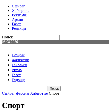
Сæйраг
Хабæрттæ
Рекламæ
Архив
Газет
Редакци
Поиск
08.08.2026
Сæйраг
Хабæрттæ
Рекламæ
Архив
Газет
Редакци
Сæйраг фарсмæ
Хабæрттæ
Спорт
Спорт