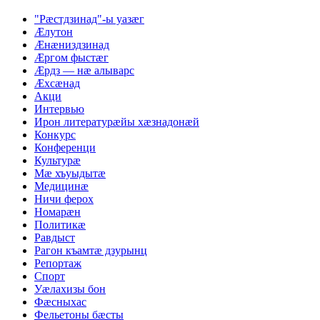
"Рæстдзинад"-ы уазæг
Æлутон
Æнæниздзинад
Æргом фыстæг
Æрдз — нæ алыварс
Æхсæнад
Акци
Интервью
Ирон литературæйы хæзнадонæй
Конкурс
Конференци
Культурæ
Мæ хъуыдытæ
Медицинæ
Ничи ферох
Номарæн
Политикæ
Равдыст
Рагон къамтæ дзурынц
Репортаж
Спорт
Уæлахизы бон
Фæсныхас
Фельетоны бæсты