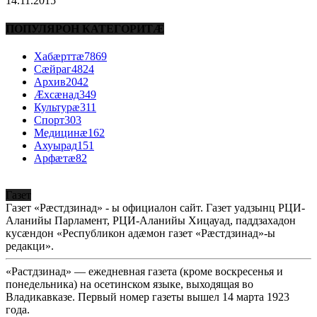
14.11.2015
ПОПУЛЯРОН КАТЕГОРИТÆ
Хабæрттæ
7869
Сæйраг
4824
Архив
2042
Æхсæнад
349
Культурæ
311
Спорт
303
Медицинæ
162
Ахуырад
151
Арфæтæ
82
Газет
Газет «Рæстдзинад» - ы официалон сайт. Газет уадзынц РЦИ-
Аланийы Парламент, РЦИ-Аланийы Хицауад, паддзахадон
кусæндон «Республикон адæмон газет «Рæстдзинад»-ы
редакци».
«Растдзинад» — ежедневная газета (кроме воскресенья и
понедельника) на осетинском языке, выходящая во
Владикавказе. Первый номер газеты вышел 14 марта 1923
года.