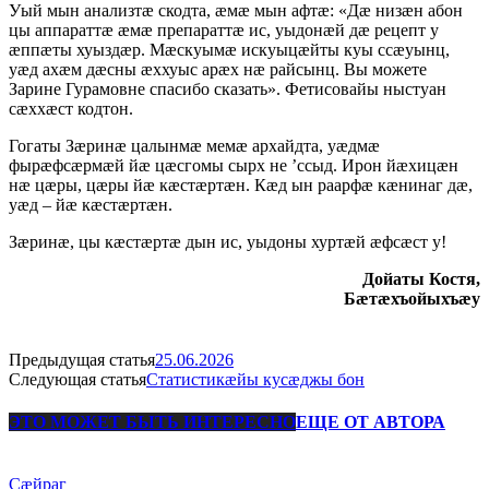
Уый мын анализтæ скодта, æмæ мын афтæ: «Дæ низæн абон
цы аппараттæ æмæ препараттæ ис, уыдонæй дæ рецепт у
æппæты хуыздæр. Мæскуымæ искуыцæйты куы ссæуынц,
уæд ахæм дæсны æххуыс арæх нæ райсынц. Вы можете
Зарине Гурамовне спасибо сказать». Фетисовайы ныстуан
сæххæст кодтон.
Гогаты Зæринæ цалынмæ мемæ архайдта, уæдмæ
фырæфсæрмæй йæ цæсгомы сырх не ’ссыд. Ирон йæхицæн
нæ цæры, цæры йæ кæстæртæн. Кæд ын раарфæ кæнинаг дæ,
уæд – йæ кæстæртæн.
Зæринæ, цы кæстæртæ дын ис, уыдоны хуртæй æфсæст у!
Дойаты Костя,
Бæтæхъойыхъæу
Предыдущая статья
25.06.2026
Следующая статья
Статистикæйы кусæджы бон
ЭТО МОЖЕТ БЫТЬ ИНТЕРЕСНО
ЕЩЕ ОТ АВТОРА
Сæйраг