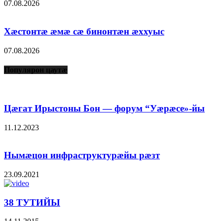
07.08.2026
Хæстонтæ æмæ сæ бинонтæн æххуыс
07.08.2026
Популярон цаутæ
Цæгат Ирыстоны Бон — форум “Уæрæсе»-йы
11.12.2023
Нымæцон инфраструктурæйы рæзт
23.09.2021
38 ТУТИЙЫ