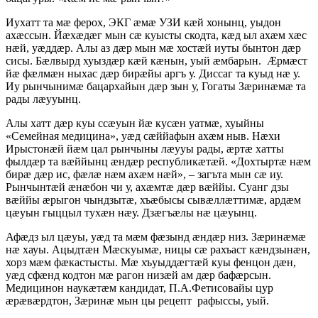
Иухатт та мæ ферох, ЭКГ æмæ УЗИ кæй хонынц, уыдон
ахæссын. Йæхæдæг мын сæ куысты скодта, кæд ыл ахæм хæс
нæй, уæддæр. Алы аз дæр мын мæ хостæй иуты бынтон дæр
сисы. Бæлвырд хуыздæр кæй кæнын, уый æмбарын. Æрмæст
йæ фæлмæн ныхас дæр бирæйы аргъ у. Диссаг та куыд нæ у.
Иу рынчынимæ бацархайын дæр зын у, Гогаты Зæринæмæ та
рады лæууынц.
Алы хатт дæр куы ссæуын йæ кусæн уатмæ, хуыйны
«Семейная медицина», уæд сæййафын ахæм ныв. Нæхи
Ирыстонæй йæм цал рынчыны лæууы рады, æртæ хатты
фылдæр та вæййынц æндæр республикæтæй. «Дохтыртæ нæм
бирæ дæр ис, фæлæ нæм ахæм нæй», – загъта мын сæ иу.
Рынчынтæй æнæбон чи у, ахæмтæ дæр вæййы. Суанг дзы
вæййы æрыгон чындзытæ, хъæбысы сывæллæттимæ, ардæм
цæуын гыццыл тухæн нæу. Дзæгъæлы нæ цæуынц.
Афæдз ыл цæуы, уæд та мæм фæзынд æндæр низ. Зæринæмæ
нæ хауы. Ацыдтæн Мæскуымæ, ницы сæ рахъаст кæндзынæн,
хорз мæм фæкастысты. Мæ хъуыддæгтæй куы фенцон дæн,
уæд сфæнд кодтон мæ рагон низæй ам дæр бафæрсын.
Медицинон наукæтæм кандидат, П.А.Фетисовайы цур
æрæвæрдтон, Зæринæ мын цы рецепт рафыссы, уый.