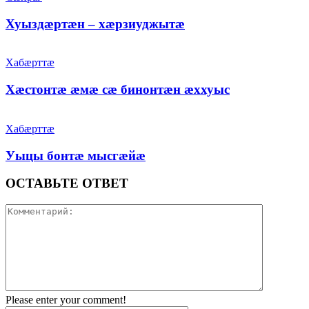
Хуыздæртæн – хæрзиуджытæ
Хабæрттæ
Хæстонтæ æмæ сæ бинонтæн æххуыс
Хабæрттæ
Уыцы бонтæ мысгæйæ
ОСТАВЬТЕ ОТВЕТ
Please enter your comment!