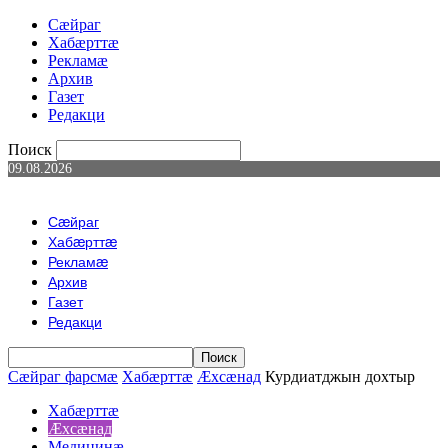
Сæйраг
Хабæрттæ
Рекламæ
Архив
Газет
Редакци
Поиск
09.08.2026
Сæйраг
Хабæрттæ
Рекламæ
Архив
Газет
Редакци
Сæйраг фарсмæ
Хабæрттæ
Æхсæнад
Курдиатджын дохтыр
Хабæрттæ
Æхсæнад
Медицинæ