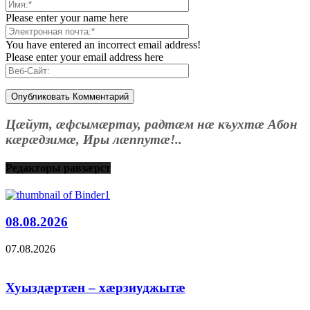
Please enter your name here
You have entered an incorrect email address!
Please enter your email address here
Цæйут, æфсымæртау, радтæм нæ къухтæ Абон
кæрæдзимæ, Иры лæппутæ!..
Редакторы равзæрст
08.08.2026
07.08.2026
Хуыздæртæн – хæрзиуджытæ