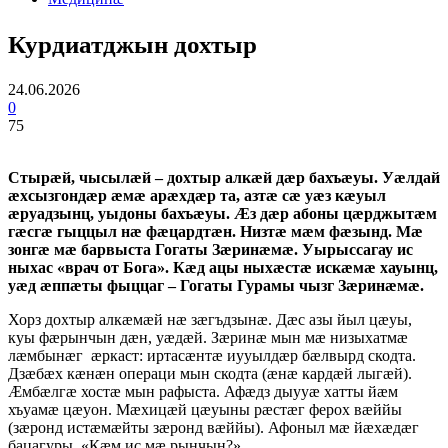
Курдиатджын дохтыр
24.06.2026
0
75
Стырæй, чысылæй – дохтыр алкæй дæр бахъæуы. Уæлдай
æхсызгондæр æмæ арæхдæр та, азтæ сæ уæз кæуыл
æруадзынц, уыдоны бахъæуы. Æз дæр абоны цæрджытæм
гæсгæ гыццыл нæ фæцардтæн. Низтæ мæм фæзынд. Мæ
зонгæ мæ барвыста Гогаты Зæринæмæ. Уырыссагау ис
ныхас «врач от Бога». Кæд ацы ныхæстæ искæмæ хауынц,
уæд æппæты фыццаг – Гогаты Гурамы чызг Зæринæмæ.
Хорз дохтыр алкæмæй нæ зæгъдзынæ. Дæс азы йыл цæуы,
куы фæрынчын дæн, уæдæй. Зæринæ мын мæ низыхатмæ
лæмбынæг æркаст: иртасæнтæ иууылдæр бæлвырд скодта.
Дзæбæх кæнæн операци мын скодта (æнæ кардæй лыгæй).
Æмбæлгæ хостæ мын рафыста. Афæдз дыууæ хатты йæм
хъуамæ цæуон. Мæхицæй цæуыны рæстæг ферох вæййы
(зæронд истæмæйты зæронд вæййы). Афоныл мæ йæхæдæг
бацагуры. «Кæм ис мæ рынчын?»