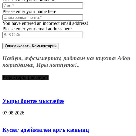
Please enter your name here
You have entered an incorrect email address!
Please enter your email address here
Цæйут, æфсымæртау, радтæм нæ къухтæ Абон
кæрæдзимæ, Иры лæппутæ!..
Редакторы равзæрст
Уыцы бонтæ мысгæйæ
07.08.2026
Кусæг адæймагæн аргъ кæнынц