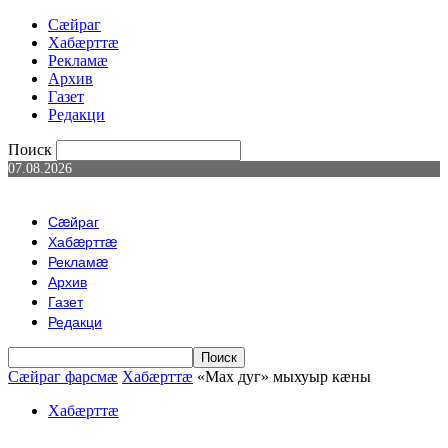
Сæйраг
Хабæрттæ
Рекламæ
Архив
Газет
Редакци
Поиск
07.08.2026
Сæйраг
Хабæрттæ
Рекламæ
Архив
Газет
Редакци
Сæйраг фарсмæ
Хабæрттæ
«Мах дуг» мыхуыр кӕны
Хабæрттæ