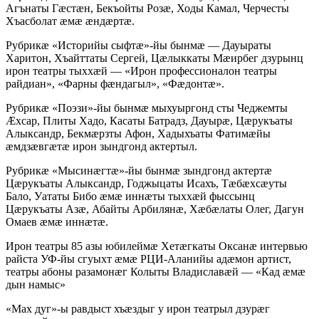
Агънаты Гӕстӕн, Бекъойты Розӕ, Ходы Камал, Черчесты
Хъасболат ӕмӕ ӕндӕртӕ.
Рубрикӕ «Историйы сыфтӕ»-йы бынмӕ — Дауыраты
Харитон, Хъайттаты Сергей, Цӕлыккаты Мӕирбег дзурынц
ирон театры тыххӕй — «Ирон профессионалон театры
райдиан», «Фарны фӕндагыл», «Фӕдонтӕ».
Рубрикӕ «Поэзи»-йы бынмӕ мыхуыргонд сты Чеджемты
Ӕхсар, Плиты Хадо, Касаты Батрадз, Дауырӕ, Цӕрукъаты
Алыксандр, Бекмӕрзты Афон, Хадыхъаты Фатимӕйы
ӕмдзӕвгӕтӕ ирон зындгонд актертыл.
Рубрикӕ «Мысинӕгтӕ»-йы бынмӕ зындгонд актертӕ
Цӕрукъаты Алыксандр, Годжыцаты Исахъ, Тӕбӕхсӕуты
Бало, Уататы Бибо ӕмӕ иннӕты тыххӕй фыссынц
Цӕрукъаты Азӕ, Абайты Арбилянӕ, Хӕбӕлаты Олег, Дагун
Омаев ӕмӕ иннӕтӕ.
Ирон театры 85 азы юбилеймӕ Хетӕгкаты Оксанӕ интервью
райста УФ-йы сгуыхт ӕмӕ РЦИ-Аланийы адӕмон артист,
театры абоны разамонӕг Колыты Владиславӕй — «Кад ӕмӕ
дын намыс»
«Мах дуг»-ы равдыст хъӕздыг у ирон театрыл дзурӕг