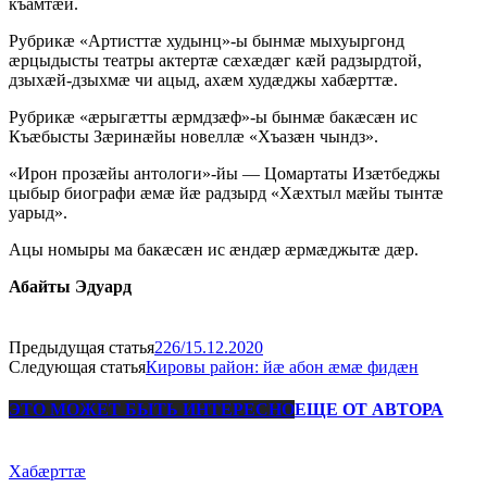
къамтӕй.
Рубрикӕ «Артисттӕ худынц»-ы бынмӕ мыхуыргонд
ӕрцыдысты театры актертӕ сӕхӕдӕг кӕй радзырдтой,
дзыхӕй-дзыхмӕ чи ацыд, ахӕм худӕджы хабӕрттӕ.
Рубрикӕ «ӕрыгӕтты ӕрмдзӕф»-ы бынмӕ бакӕсӕн ис
Къӕбысты Зӕринӕйы новеллӕ «Хъазӕн чындз».
«Ирон прозӕйы антологи»-йы — Цомартаты Изӕтбеджы
цыбыр биографи ӕмӕ йӕ радзырд «Хӕхтыл мӕйы тынтӕ
уарыд».
Ацы номыры ма бакӕсӕн ис ӕндӕр ӕрмӕджытӕ дӕр.
Абайты Эдуард
Предыдущая статья
226/15.12.2020
Следующая статья
Кировы район: йӕ абон ӕмӕ фидӕн
ЭТО МОЖЕТ БЫТЬ ИНТЕРЕСНО
ЕЩЕ ОТ АВТОРА
Хабæрттæ