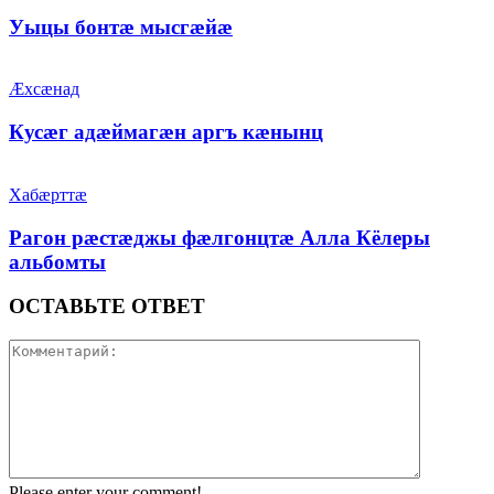
Уыцы бонтæ мысгæйæ
Æхсæнад
Кусæг адæймагæн аргъ кæнынц
Хабæрттæ
Рагон рæстæджы фæлгонцтæ Алла Кёлеры
альбомты
ОСТАВЬТЕ ОТВЕТ
Please enter your comment!