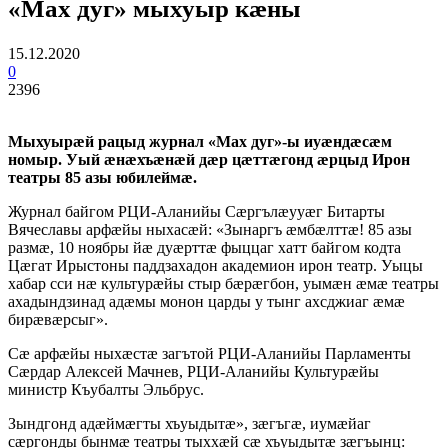
«Мах дуг» мыхуыр кӕны
15.12.2020
0
2396
Мыхуырӕй рацыд журнал «Мах дуг»-ы иуӕндӕсӕм
номыр. Уый ӕнӕхъӕнӕй дӕр цӕттӕгонд ӕрцыд Ирон
театры 85 азы юбилеймӕ.
Журнал байгом РЦИ-Аланийы Сӕргълӕууӕг Битарты
Вячеславы арфӕйы ныхасӕй: «Зынаргъ ӕмбӕлттӕ! 85 азы
размӕ, 10 ноябры йӕ дуӕрттӕ фыццаг хатт байгом кодта
Цӕгат Ирыстоны паддзахадон академион ирон театр. Уыцы
хабар сси нӕ культурӕйы стыр бӕрӕгбон, уымӕн ӕмӕ театры
ахадындзинад адӕмы монон царды у тынг ахсджиаг ӕмӕ
бирӕвӕрсыг».
Сӕ арфӕйы ныхӕстӕ загътой РЦИ-Аланийы Парламенты
Сӕрдар Алексей Мачнев, РЦИ-Аланийы Культурӕйы
министр Къубалты Эльбрус.
Зындгонд адӕймӕгты хъуыдытӕ», зӕгъгӕ, иумӕйаг
сӕргонды бынмӕ театры тыххӕй сӕ хъуыдытӕ зӕгъынц: