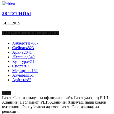
38 ТУТИЙЫ
14.11.2015
ПОПУЛЯРОН КАТЕГОРИТÆ
Хабæрттæ
7867
Сæйраг
4823
Архив
2041
Æхсæнад
349
Культурæ
311
Спорт
303
Медицинæ
162
Ахуырад
151
Арфæтæ
82
Газет
Газет «Рæстдзинад» - ы официалон сайт. Газет уадзынц РЦИ-
Аланийы Парламент, РЦИ-Аланийы Хицауад, паддзахадон
кусæндон «Республикон адæмон газет «Рæстдзинад»-ы
редакци».