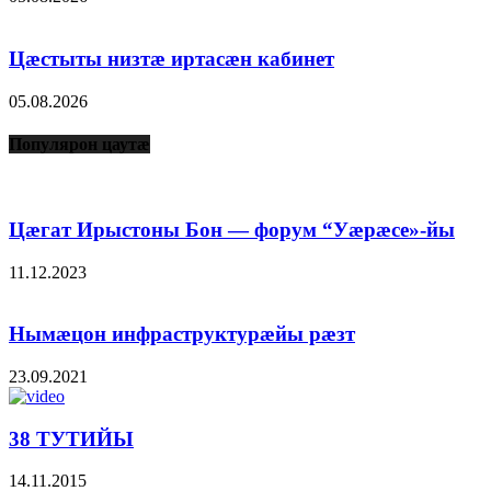
Цæстыты низтæ иртасæн кабинет
05.08.2026
Популярон цаутæ
Цæгат Ирыстоны Бон — форум “Уæрæсе»-йы
11.12.2023
Нымæцон инфраструктурæйы рæзт
23.09.2021
38 ТУТИЙЫ
14.11.2015