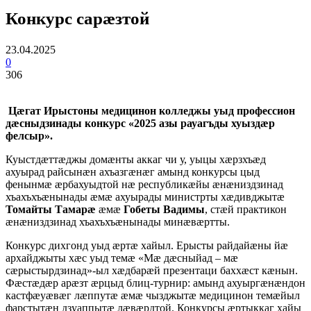
Конкурс сарæзтой
23.04.2025
0
306
Цæгат Ирыстоны медицинон колледжы уыд профессион
дæсныдзинады конкурс «2025 азы рауагъды хуыздæр
фелсыр».
Куыстдæттæджы домæнты аккаг чи у, уыцы хæрзхъæд
ахуырад райсынæн ахъазгæнæг амынд конкурсы цыд
фенынмæ æрбахуыдтой нæ республикæйы æнæниздзинад
хъахъхъæнынады æмæ ахуырады министрты хæдивджытæ
Томайты Тамарæ
æмæ
Гобеты Вадимы
, стæй практикон
æнæниздзинад хъахъхъæнынады минæвæртты.
Конкурс дихгонд уыд æртæ хайыл. Ерысты райдайæны йæ
архайджыты хæс уыд темæ «Мæ дæсныйад – мæ
сæрыстырдзинад»-ыл хæдбарæй презентаци баххæст кæнын.
Фæстæдæр арæзт æрцыд блиц-турнир: амынд ахуыргæнæндон
кастфæуæвæг лæппутæ æмæ чызджытæ медицинон темæйыл
фарстытæн дзуаппытæ лæвæрдтой. Конкурсы æртыккаг хайы