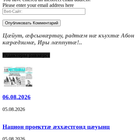
Please enter your email address here
Цæйут, æфсымæртау, радтæм нæ къухтæ Абон
кæрæдзимæ, Иры лæппутæ!..
Редакторы равзæрст
06.08.2026
05.08.2026
Национ проекттæ æххæстгонд цæуынц
05.08.2026