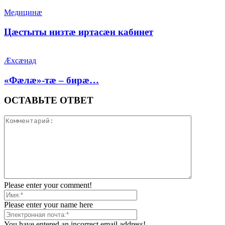
Медицинæ
Цæстыты низтæ иртасæн кабинет
Æхсæнад
«Фæлæ»-тæ – бирæ…
ОСТАВЬТЕ ОТВЕТ
Please enter your comment!
Please enter your name here
You have entered an incorrect email address!