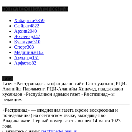
ПОПУЛЯРОН КАТЕГОРИТÆ
Хабæрттæ
7859
Сæйраг
4822
Архив
2040
Æхсæнад
347
Культурæ
310
Спорт
303
Медицинæ
162
Ахуырад
151
Арфæтæ
82
Газет
Газет «Рæстдзинад» - ы официалон сайт. Газет уадзынц РЦИ-
Аланийы Парламент, РЦИ-Аланийы Хицауад, паддзахадон
кусæндон «Республикон адæмон газет «Рæстдзинад»-ы
редакци».
«Растдзинад» — ежедневная газета (кроме воскресенья и
понедельника) на осетинском языке, выходящая во
Владикавказе. Первый номер газеты вышел 14 марта 1923
года.
Свяжитесь с нами:
rastdzinad@mail.ru