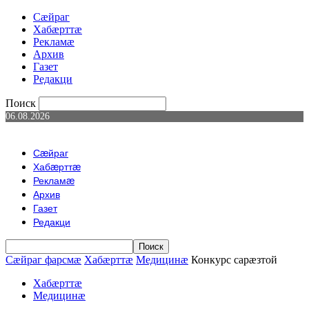
Сæйраг
Хабæрттæ
Рекламæ
Архив
Газет
Редакци
Поиск
06.08.2026
Сæйраг
Хабæрттæ
Рекламæ
Архив
Газет
Редакци
Сæйраг фарсмæ
Хабæрттæ
Медицинæ
Конкурс сарæзтой
Хабæрттæ
Медицинæ