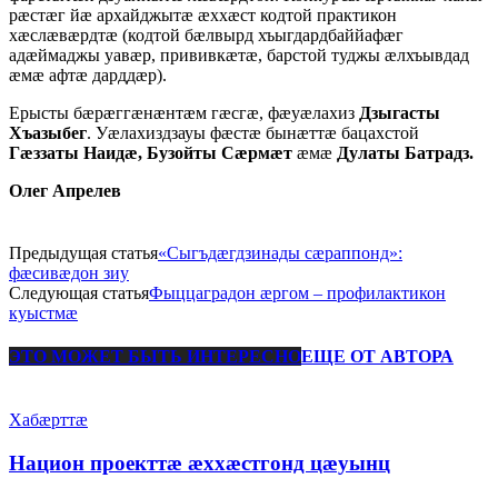
рæстæг йæ архайджытæ æххæст кодтой практикон
хæслæвæрдтæ (кодтой бæлвырд хъыгдардбаййафæг
адæймаджы уавæр, прививкæтæ, барстой туджы æлхъывдад
æмæ афтæ дарддæр).
Ерысты бæрæггæнæнтæм гæсгæ, фæуæлахиз
Дзыгасты
Хъазыбег
. Уæлахиздзауы фæстæ бынæттæ бацахстой
Гæззаты Наидæ, Бузойты Сæрмæт
æмæ
Дулаты Батрадз.
Олег Апрелев
Предыдущая статья
«Сыгъдæгдзинады сæраппонд»:
фæсивæдон зиу
Следующая статья
Фыццаградон æргом – профилактикон
куыстмæ
ЭТО МОЖЕТ БЫТЬ ИНТЕРЕСНО
ЕЩЕ ОТ АВТОРА
Хабæрттæ
Национ проекттæ æххæстгонд цæуынц