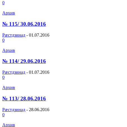
0
Архив
№ 115/ 30.06.2016
Рæстдзинад
-
01.07.2016
0
Архив
№ 114/ 29.06.2016
Рæстдзинад
-
01.07.2016
0
Архив
№ 113/ 28.06.2016
Рæстдзинад
-
28.06.2016
0
Архив