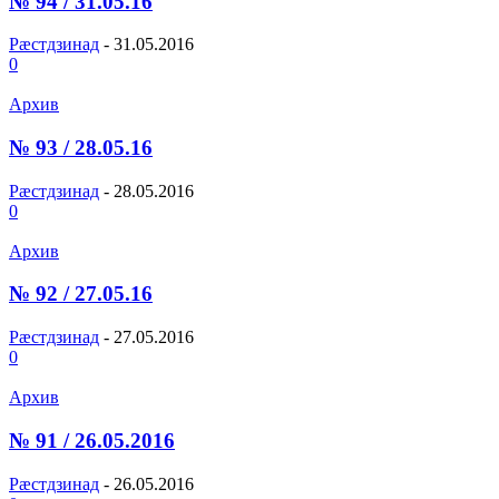
№ 94 / 31.05.16
Рæстдзинад
-
31.05.2016
0
Архив
№ 93 / 28.05.16
Рæстдзинад
-
28.05.2016
0
Архив
№ 92 / 27.05.16
Рæстдзинад
-
27.05.2016
0
Архив
№ 91 / 26.05.2016
Рæстдзинад
-
26.05.2016