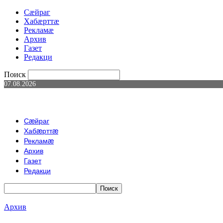
Сæйраг
Хабæрттæ
Рекламæ
Архив
Газет
Редакци
Поиск
07.08.2026
Сæйраг
Хабæрттæ
Рекламæ
Архив
Газет
Редакци
Архив