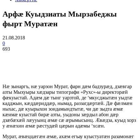
Арфæ Куыдзиаты Мырзабеджы
фырт Муратæн
21.08.2018
0
693
Нæ зынаргъ, нæ уарзон Мурат, фарн дæм бадзурæд, дзæвгар
азты Мыхуыры хæдзары типографи «Рухс»-ы директорæй
фæкуыстай. Адæм дæ тынг уарзтой, де ‘мкусджытæн уыдтæ
кадджын, кæддæриддæр, нымад, раззагдæртæй. Дæ фæлмæн
ныхас, дæ куырыхон зондамындтытæ, чи дæ зыдта æмæ
кæимæ куыстай бирæ азты, уыдоны зæрдыл абон дæр
дзæбæхæй лæууынц æмæ сæ æрымысынц. Æвæдза, куыд хорз
у æнæхин æмæ рæстудæй цæрын адæмы ‘хсæн.
Мурат, æвæццæгæн æмæ, ахæм егъау куыстуатæн разамонæг