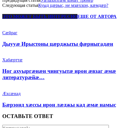
Предыдущая статья
Уæлахизтæм хонæг тренер
Следующая статья
Куыд цæрыс, не мзæххон, кæмдæр?
ЭТО МОЖЕТ БЫТЬ ИНТЕРЕСНО
ЕЩЕ ОТ АВТОРА
Сæйраг
Дыууæ Ирыстоны цæрджыты фæрныгадæн
Хабæрттæ
Ног ахуыргæнæн чингуытæ ирон æвзаг æмæ
литературæйæ…
Æхсæнад
Бæрзонд хæссы ирон лæджы кад æмæ намыс
ОСТАВЬТЕ ОТВЕТ