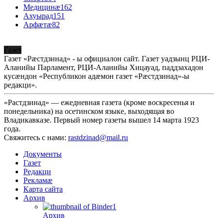
Медицинæ
162
Ахуырад
151
Арфæтæ
82
Газет
Газет «Рæстдзинад» - ы официалон сайт. Газет уадзынц РЦИ-
Аланийы Парламент, РЦИ-Аланийы Хицауад, паддзахадон
кусæндон «Республикон адæмон газет «Рæстдзинад»-ы
редакци».
«Растдзинад» — ежедневная газета (кроме воскресенья и
понедельника) на осетинском языке, выходящая во
Владикавказе. Первый номер газеты вышел 14 марта 1923
года.
Свяжитесь с нами:
rastdzinad@mail.ru
Документы
Газет
Редакци
Рекламæ
Карта сайта
Архив
Архив