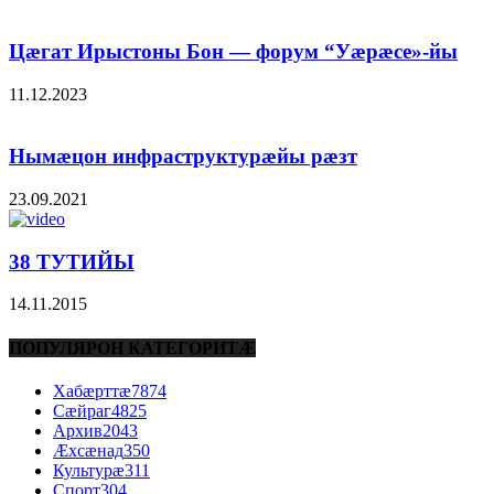
Цæгат Ирыстоны Бон — форум “Уæрæсе»-йы
11.12.2023
Нымæцон инфраструктурæйы рæзт
23.09.2021
38 ТУТИЙЫ
14.11.2015
ПОПУЛЯРОН КАТЕГОРИТÆ
Хабæрттæ
7874
Сæйраг
4825
Архив
2043
Æхсæнад
350
Культурæ
311
Спорт
304