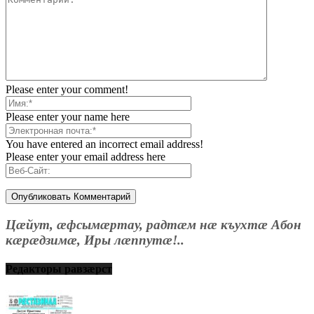
Please enter your comment!
Please enter your name here
You have entered an incorrect email address!
Please enter your email address here
Цæйут, æфсымæртау, радтæм нæ къухтæ Абон
кæрæдзимæ, Иры лæппутæ!..
Редакторы равзæрст