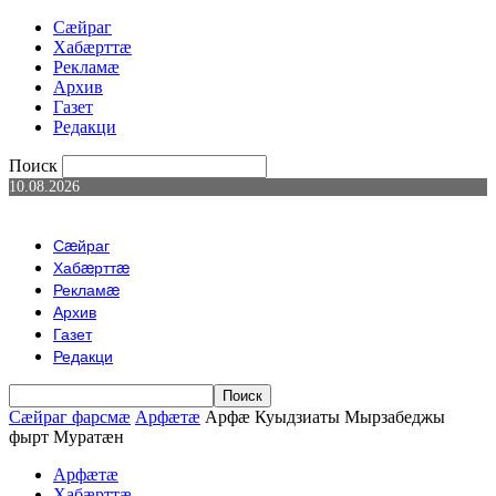
Сæйраг
Хабæрттæ
Рекламæ
Архив
Газет
Редакци
Поиск
10.08.2026
Сæйраг
Хабæрттæ
Рекламæ
Архив
Газет
Редакци
Сæйраг фарсмæ
Арфæтæ
Арфæ Куыдзиаты Мырзабеджы
фырт Муратæн
Арфæтæ
Хабæрттæ