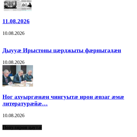
11.08.2026
10.08.2026
Дыууæ Ирыстоны цæрджыты фæрныгадæн
10.08.2026
Ног ахуыргæнæн чингуытæ ирон æвзаг æмæ
литературæйæ…
10.08.2026
Популярон цаутæ