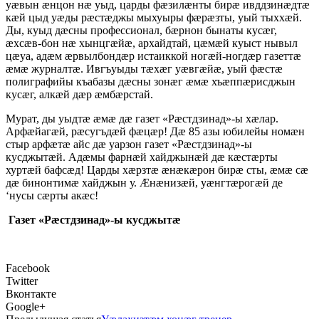
уæвын æнцон нæ уыд, царды фæзилæнты бирæ ивддзинæдтæ
кæй цыд уæды рæстæджы мыхуыры фæрæзты, уый тыххæй.
Ды, куыд дæсны профессионал, бæрнон бынаты кусæг,
æхсæв-бон нæ хынцгæйæ, архайдтай, цæмæй куыст нывыл
цæуа, адæм æрвылбондæр истаиккой ногæй-ногдæр газеттæ
æмæ журналтæ. Ивгъуыды тæхæг уæвгæйæ, уый фæстæ
полиграфийы къабазы дæсны зонæг æмæ хъæппæрисджын
кусæг, алкæй дæр æмбæрстай.
Мурат, ды уыдтæ æмæ дæ газет «Рæстдзинад»-ы хæлар.
Арфæйагæй, рæсугъдæй фæцæр! Дæ 85 азы юбилейы номæн
стыр арфæтæ айс дæ уарзон газет «Рæстдзинад»-ы
кусджытæй. Адæмы фарнæй хайджынæй дæ кæстæрты
хуртæй бафсæд! Царды хæрзтæ æнæкæрон бирæ сты, æмæ сæ
дæ бинонтимæ хайджын у. Æнæнизæй, уæнгтæрогæй де
‘нусы сæрты акæс!
Газет «Рæстдзинад»-ы кусджытæ
Facebook
Twitter
Вконтакте
Google+