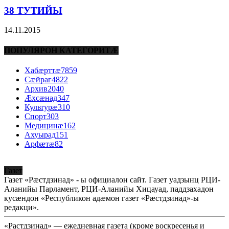
38 ТУТИЙЫ
14.11.2015
ПОПУЛЯРОН КАТЕГОРИТÆ
Хабæрттæ
7859
Сæйраг
4822
Архив
2040
Æхсæнад
347
Культурæ
310
Спорт
303
Медицинæ
162
Ахуырад
151
Арфæтæ
82
Газет
Газет «Рæстдзинад» - ы официалон сайт. Газет уадзынц РЦИ-
Аланийы Парламент, РЦИ-Аланийы Хицауад, паддзахадон
кусæндон «Республикон адæмон газет «Рæстдзинад»-ы
редакци».
«Растдзинад» — ежедневная газета (кроме воскресенья и