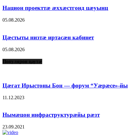
Национ проекттæ æххæстгонд цæуынц
05.08.2026
Цæстыты низтæ иртасæн кабинет
05.08.2026
Популярон цаутæ
Цæгат Ирыстоны Бон — форум “Уæрæсе»-йы
11.12.2023
Нымæцон инфраструктурæйы рæзт
23.09.2021