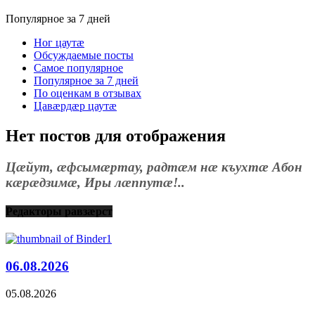
Популярное за 7 дней
Ног цаутæ
Обсуждаемые посты
Самое популярное
Популярное за 7 дней
По оценкам в отзывах
Цавæрдæр цаутæ
Нет постов для отображения
Цæйут, æфсымæртау, радтæм нæ къухтæ Абон
кæрæдзимæ, Иры лæппутæ!..
Редакторы равзæрст
06.08.2026
05.08.2026