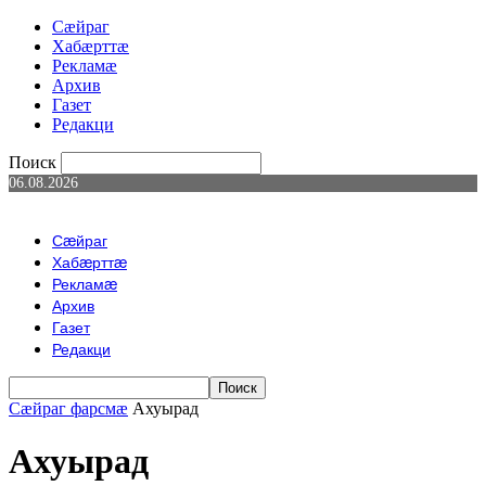
Сæйраг
Хабæрттæ
Рекламæ
Архив
Газет
Редакци
Поиск
06.08.2026
Сæйраг
Хабæрттæ
Рекламæ
Архив
Газет
Редакци
Сæйраг фарсмæ
Ахуырад
Ахуырад