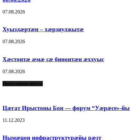
07.08.2026
Хуыздæртæн – хæрзиуджытæ
07.08.2026
Хæстонтæ æмæ сæ бинонтæн æххуыс
07.08.2026
Популярон цаутæ
Цæгат Ирыстоны Бон — форум “Уæрæсе»-йы
11.12.2023
Нымæцон инфраструктурæйы рæзт