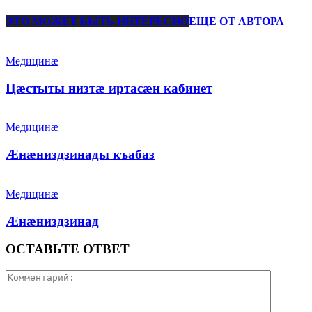
ЭТО МОЖЕТ БЫТЬ ИНТЕРЕСНО
ЕЩЕ ОТ АВТОРА
Медицинæ
Цæстыты низтæ иртасæн кабинет
Медицинæ
Æнæниздзинады къабаз
Медицинæ
Æнæниздзинад
ОСТАВЬТЕ ОТВЕТ