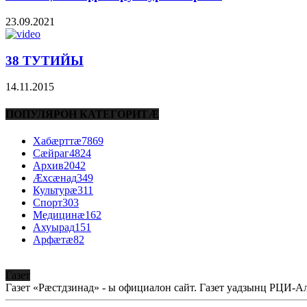
23.09.2021
38 ТУТИЙЫ
14.11.2015
ПОПУЛЯРОН КАТЕГОРИТÆ
Хабæрттæ
7869
Сæйраг
4824
Архив
2042
Æхсæнад
349
Культурæ
311
Спорт
303
Медицинæ
162
Ахуырад
151
Арфæтæ
82
Газет
Газет «Рæстдзинад» - ы официалон сайт. Газет уадзынц РЦИ-