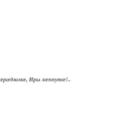
æрæдзимæ, Иры лæппутæ!..