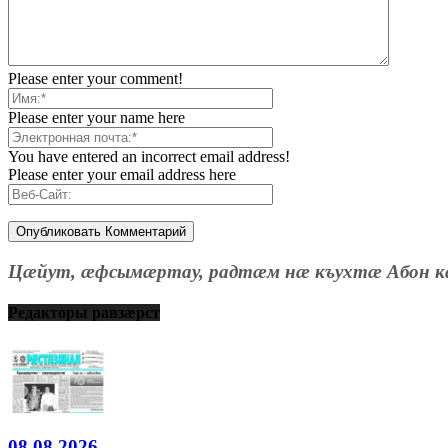
Please enter your comment!
Please enter your name here
You have entered an incorrect email address!
Please enter your email address here
Цæйут, æфсымæртау, радтæм нæ къухтæ Абон к
Редакторы равзæрст
08.08.2026