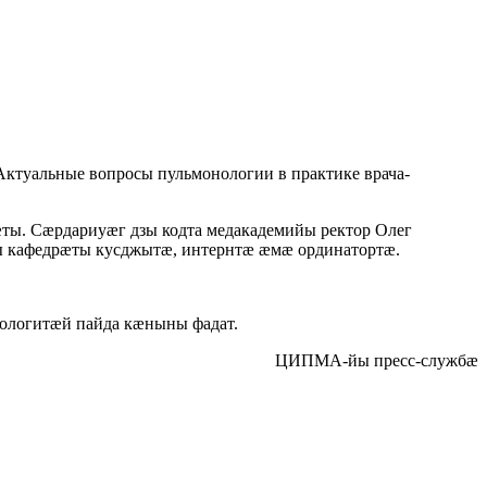
туальные вопросы пульмонологии в практике врача-
ы. Сæрдариуæг дзы кодта медакадемийы ректор Олег
ы кафедрæты кусджытæ, интернтæ æмæ ординатортæ.
логитæй пайда кæныны фадат.
ЦИПМА-йы пресс-службæ