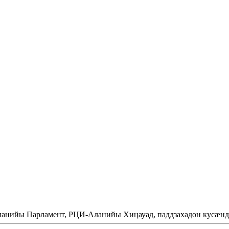
Аланийы Парламент, РЦИ-Аланийы Хицауад, паддзахадон кусæнд