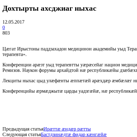
Дохтырты ахсджиаг ныхас
12.05.2017
0
803
Цæгат Ирыстоны паддзахадон медицинон академийы уыд Тера
терапевта».
Конференции арæзт уыд терапевтты уæрæсейаг национ медиц
Ремизов. Наукон форумы архайдтой нæ республикæйы дзæбæх
Лекциты ныхас цыд улæфæнты æппæтæй арæхдæр æмбæлæг н
Конференцийы æрмæджытæ царды уадзгæйæ, нæ республикæйы
Предыдущая статья
Ирæттæ æндæр рæтты
Следующая статья
Бастдзинæдтæ фидар кæнгæйæ