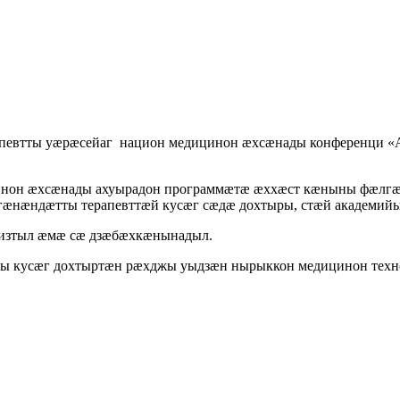
певтты уæрæсейаг национ медицинон æхсæнады конференци «Ак
инон æхсæнады ахуырадон программæтæ æххæст кæныны фæлгæт
гæнæндæтты терапевттæй кусæг сæдæ дохтыры, стæй академий
изтыл æмæ сæ дзæбæхкæнынадыл.
 кусæг дохтыртæн рæхджы уыдзæн нырыккон медицинон техно