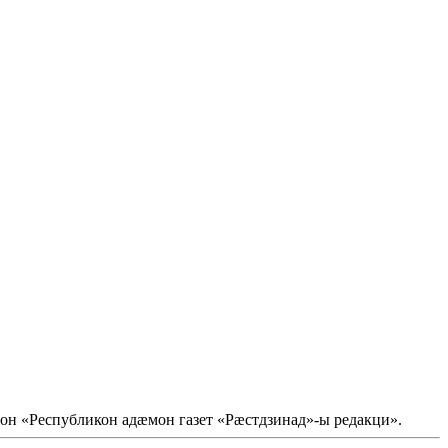
он «Республикон адæмон газет «Рæстдзинад»-ы редакци».