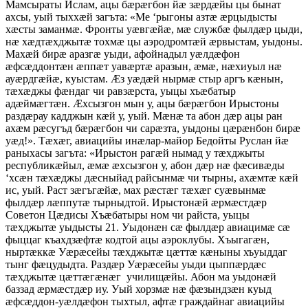
Мамсыраты Ислам, ацы бӕрӕгбон йӕ зӕрдӕйы цы бынат
ахсы, уый тыххӕй загъта: «Ме ‘рыгоны азтӕ ӕрцыдысты
хӕсты заманмӕ. Фронты уӕвгӕйӕ, мӕ службӕ фылдӕр цыди,
нӕ хӕдтӕхджытӕ тохмӕ цы аэродромтӕй ӕрвыстам, уыдоны.
Махӕй бирӕ аразгӕ уыди, афойнадыл уӕлдӕфон
ӕфсӕддонтӕн ӕппӕт уавӕртӕ аразын, ӕмӕ, нӕхиуыл нӕ
ауӕрдгӕйӕ, куыстам. Ӕз уӕдӕй нырмӕ стыр аргъ кӕнын,
тӕхӕджы фӕндаг чи равзӕрста, уыцы хъӕбатыр
адӕймӕгтӕн. Ӕхсызгон мын у, ацы бӕрӕгбон Ирыстоны
раздӕрау кадджын кӕй у, уый. Мӕнӕ та абон дӕр ацы ран
ахӕм рӕсугъд бӕрӕгбон чи сарӕзта, уыдоны цӕрӕнбон бирӕ
уӕд!». Тӕхӕг, авиацийы инӕлар-майор Бедойты Руслан йӕ
раныхасы загъта: «Ирыстон рагӕй нымад у тӕхджыты
республикӕйыл, ӕмӕ ӕхсызгон у, абон дӕр нӕ фӕсивӕды
‘хсӕн тӕхӕджы дӕсныйад райсынмӕ чи тырны, ахӕмтӕ кӕй
ис, уый. Раст зӕгъгӕйӕ, мах рӕстӕг тӕхӕг суӕвынмӕ
фылдӕр лӕппутӕ тырныдтой. Ирыстонӕй ӕрмӕстдӕр
Советон Цӕдисы Хъӕбатыры ном чи райста, уыцы
тӕхджытӕ уыдысты 21. Уыдонӕн сӕ фылдӕр авиацимӕ сӕ
фыццаг къахдзӕфтӕ кодтой ацы аэроклубы. Хъыгагӕн,
ныртӕккӕ Уӕрӕсейы тӕхджытӕ цӕттӕ кӕныны хъуыддаг
тынг фӕцудыдта. Раздӕр Уӕрӕсейы уыди цыппӕрдӕс
тӕхджытӕ цӕттӕгӕнӕг училищӕйы. Абон ма уыдонӕй
баззад ӕрмӕстдӕр иу. Уый хорзмӕ нӕ фӕзындзӕн куыд
ӕфсӕддон-уӕлдӕфон тыхтыл, афтӕ граждайнаг авиацийы