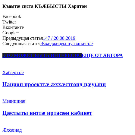
Къамтӕ систа КЪӔБЫСТЫ Харитон
Facebook
Twitter
Вконтакте
Google+
Предыдущая статья
147 / 20.08.2019
Следующая статья
Ӕвӕджиауы нуазинӕгтӕ
ЭТО МОЖЕТ БЫТЬ ИНТЕРЕСНО
ЕЩЕ ОТ АВТОРА
Хабæрттæ
Национ проекттæ æххæстгонд цæуынц
Медицинæ
Цæстыты низтæ иртасæн кабинет
Æхсæнад