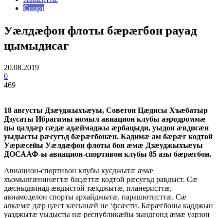
Спорт
Уӕлдӕфон флоты бӕрӕгбон рауад
цымыдисаг
20.08.2019
0
469
18 августы Дзӕуджыхъӕуы, Советон Цӕдисы Хъӕбатыр
Дзусаты Ибрагимы номыл авиацион клубы аэродроммӕ
цы цалдӕр сӕдӕ адӕймаджы ӕрбацыди, уыдон ӕвдисӕн
уыдысты рӕсугъд бӕрӕгбонӕн. Кадимӕ ам бӕрӕг кодтой
Уӕрӕсейы Уӕлдӕфон флоты бон ӕмӕ Дзӕуджыхъӕуы
ДОСААФ-ы авиацион-спортивон клубы 85 азы бӕрӕгбон.
Авиацион-спортивон клубы кусджытӕ ӕмӕ
хъомылгӕнинӕгтӕ бацӕттӕ кодтой рӕсугъд равдыст. Сӕ
дӕсныдзинад ӕвдыстой тӕхджытӕ, планеристтӕ,
авиамоделон спорты архайджытӕ, парашютисттӕ. Сӕ
алкӕмӕ дӕр цӕст кӕсынӕй не ‘фсӕсти. Бӕрӕгбоны кадджын
уазджытӕ уыдысты нӕ республикӕйы зындгонд ӕмӕ уарзон