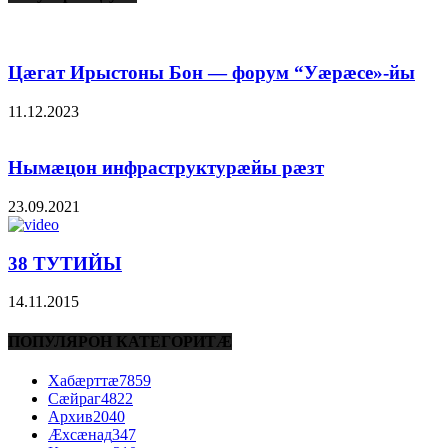
Цæгат Ирыстоны Бон — форум “Уæрæсе»-йы
11.12.2023
Нымæцон инфраструктурæйы рæзт
23.09.2021
38 ТУТИЙЫ
14.11.2015
ПОПУЛЯРОН КАТЕГОРИТÆ
Хабæрттæ
7859
Сæйраг
4822
Архив
2040
Æхсæнад
347