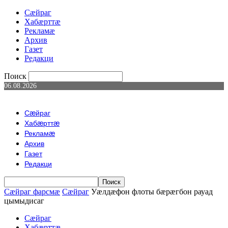
Сæйраг
Хабæрттæ
Рекламæ
Архив
Газет
Редакци
Поиск
06.08.2026
Сæйраг
Хабæрттæ
Рекламæ
Архив
Газет
Редакци
Сæйраг фарсмæ
Сæйраг
Уӕлдӕфон флоты бӕрӕгбон рауад
цымыдисаг
Сæйраг
Хабæрттæ