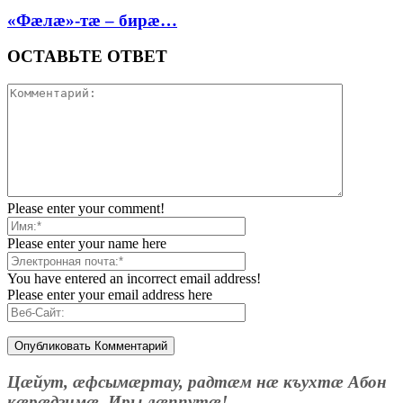
«Фæлæ»-тæ – бирæ…
ОСТАВЬТЕ ОТВЕТ
Please enter your comment!
Please enter your name here
You have entered an incorrect email address!
Please enter your email address here
Цæйут, æфсымæртау, радтæм нæ къухтæ Абон
кæрæдзимæ, Иры лæппутæ!..