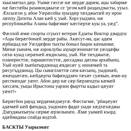
хъысмӕтыл дӕр. Уымӕ гӕсгӕ нӕ зӕрдӕ дарӕм, ацы хабармӕ
нӕ бӕстӕйы разамонджытӕ се ‘ргом кӕй раздахдзысты, ууыл.
Ӕхсызгон у, абон Уӕрӕсейы хуыздӕр тӕхджытӕй иу ирон
лӕппу Датиты Алан кӕй у, уый. Хорз уыдзӕн, нӕ
республикӕйы Аланы бафӕзмӕг кӕстӕртӕ куы уа, уӕд”.
Фӕллой ӕмӕ спорты сгуыхт ветеран Едзаты Виктор дзырдта:
«Ацы бӕрӕгбонӕй зӕрдӕ райы. Акӕсут-ма, цас адӕм
ӕрбацыд нӕ Уӕлдӕфон тыхты боныл бацин кӕнынмӕ.
Мӕнӕ уынӕм, нӕ аэроклубы ахуыргӕнинӕгтӕ уӕлдӕфы
сӕхи куыд сӕрӕнӕй ӕвдисынц, уый. Нӕ тӕхджытӕ,
планеристтӕ, парашютисттӕ, диссаджы дӕсны архайынц.
Уый иуӕй хъӕбатырдзинад ӕвдисӕг у, иннӕмӕй та
рӕсугъддзинад. Цы сывӕллӕттӕ сӕм кӕсынц, уыдонӕй,
ӕвӕццӕгӕн, кӕйдӕрты бафӕнддзӕн тӕхӕг суӕвын, ӕмӕ-иу
рӕствӕндаг уӕнт. Абон дӕр нӕ сӕр бӕрзӕндты кӕмӕй
хӕссӕм, уыцы Ирыстоны уарзон фыртты кадыл цӕуӕг
уӕнт!»
Бӕрӕгбон рауад зӕрдӕмӕдзӕугӕ. Фӕстагмӕ, ‘рбацӕуӕг
адӕмӕй кӕй фӕндыд, уыдонӕн фадат уыди хӕдтӕхӕджы
Дзӕуджыхъӕуы сӕрмӕ ӕрзилынӕн. Ӕмӕ уымӕй къорд
адӕймаджы спайда кодтой.
БАСКТЫ Уырызмӕг