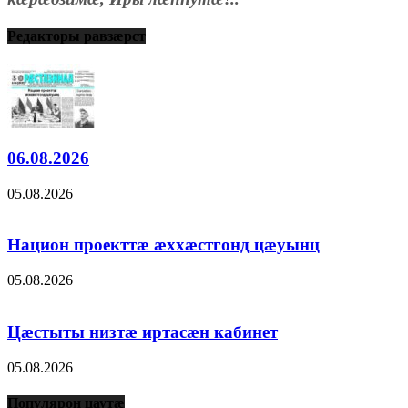
Редакторы равзæрст
06.08.2026
05.08.2026
Национ проекттæ æххæстгонд цæуынц
05.08.2026
Цæстыты низтæ иртасæн кабинет
05.08.2026
Популярон цаутæ