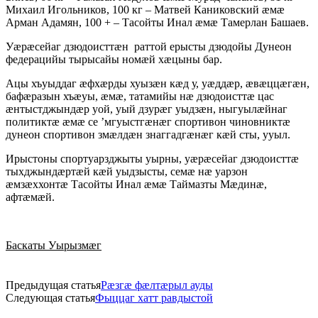
Михаил Игольников, 100 кг – Матвей Каниковский æмæ
Арман Адамян, 100 + – Тасойты Инал æмæ Тамерлан Башаев.
Уæрæсейаг дзюдоисттæн раттой ерысты дзюдойы Дунеон
федерацийы тырысайы номæй хæцыны бар.
Ацы хъуыддаг æфхæрды хуызæн кæд у, уæддæр, æвæццæгæн,
бафæразын хъæуы, æмæ, татамийы нæ дзюдоисттæ цас
æнтыстджындæр уой, уый дзурæг уыдзæн, ныгуылæйнаг
политиктæ æмæ се ’мгуыстгæнæг спортивон чиновниктæ
дунеон спортивон змæлдæн знаггадгæнæг кæй сты, ууыл.
Ирыстоны спортуарзджыты уырны, уæрæсейаг дзюдоисттæ
тыхджындæртæй кæй уыдзысты, семæ нæ уарзон
æмзæххонтæ Тасойты Инал æмæ Таймазты Мæдинæ,
афтæмæй.
Баскаты Уырызмæг
Предыдущая статья
Рæзгæ фæлтæрыл ауды
Следующая статья
Фыццаг хатт равдыстой