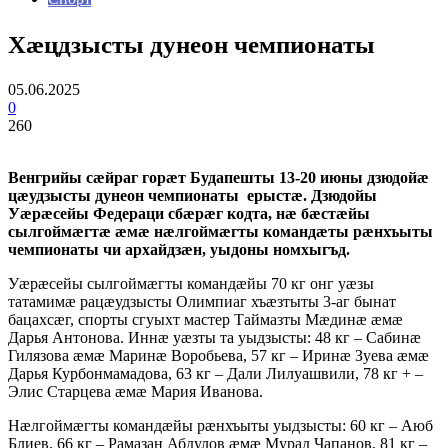
Хæцдзысты дунеон чемпионаты
05.06.2025
0
260
Венгрийы сæйраг горæт Будапешты 13-20 июны дзюдойæ
цæудзысты дунеон чемпионаты ерыстæ. Дзюдойы
Уæрæсейы Федераци сбæрæг кодта, нæ бæстæйы
сылгоймæгтæ æмæ нæлгоймæгты командæты рæнхъыты
чемпионаты чи архайдзæн, уыдоны номхыгъд.
Уæрæсейы сылгоймæгты командæйы 70 кг онг уæзы
татамимæ рацæудзысты Олимпиаг хъæзтыты 3-аг бынат
бацахсæг, спорты сгуыхт мастер Таймазты Мæдинæ æмæ
Дарья Антонова. Иннæ уæзты та уыдзысты: 48 кг – Сабинæ
Гилязова æмæ Маринæ Воробьева, 57 кг – Иринæ Зуева æмæ
Дарья Курбонмамадова, 63 кг – Дали Лилуашвили, 78 кг + –
Элис Старцева æмæ Мария Иванова.
Нæлгоймæгты командæйы рæнхъыты уыдзысты: 60 кг – Аюб
Блиев, 66 кг – Рамазан Абдулов æмæ Мурад Чапанов, 81 кг –