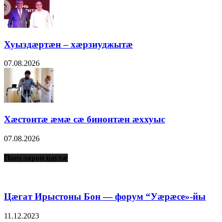
Хуыздæртæн – хæрзиуджытæ
07.08.2026
Хæстонтæ æмæ сæ бинонтæн æххуыс
07.08.2026
Популярон цаутæ
Цæгат Ирыстоны Бон — форум “Уæрæсе»-йы
11.12.2023