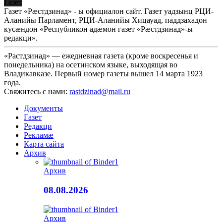
Газет
Газет «Рæстдзинад» - ы официалон сайт. Газет уадзынц РЦИ-
Аланийы Парламент, РЦИ-Аланийы Хицауад, паддзахадон
кусæндон «Республикон адæмон газет «Рæстдзинад»-ы
редакци».
«Растдзинад» — ежедневная газета (кроме воскресенья и
понедельника) на осетинском языке, выходящая во
Владикавказе. Первый номер газеты вышел 14 марта 1923
года.
Свяжитесь с нами:
rastdzinad@mail.ru
Документы
Газет
Редакци
Рекламæ
Карта сайта
Архив
Архив
08.08.2026
Архив