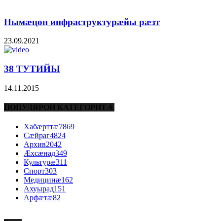
Нымæцон инфраструктурæйы рæзт
23.09.2021
38 ТУТИЙЫ
14.11.2015
ПОПУЛЯРОН КАТЕГОРИТÆ
Хабæрттæ
7869
Сæйраг
4824
Архив
2042
Æхсæнад
349
Культурæ
311
Спорт
303
Медицинæ
162
Ахуырад
151
Арфæтæ
82