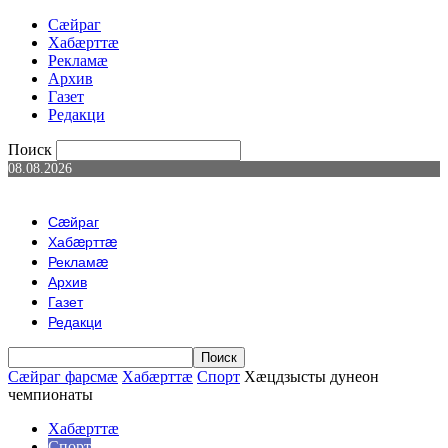
Сæйраг
Хабæрттæ
Рекламæ
Архив
Газет
Редакци
Поиск
08.08.2026
Сæйраг
Хабæрттæ
Рекламæ
Архив
Газет
Редакци
Сæйраг фарсмæ
Хабæрттæ
Спорт
Хæцдзысты дунеон
чемпионаты
Хабæрттæ
Спорт