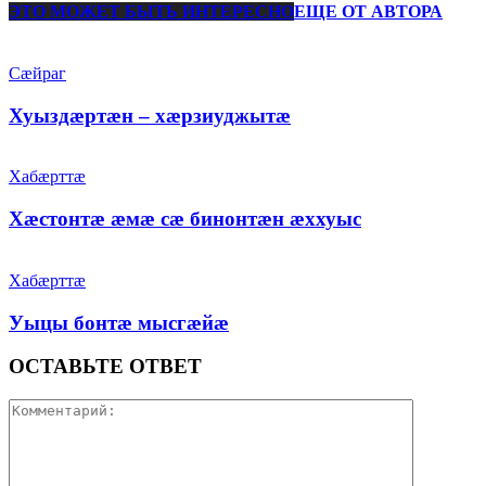
ЭТО МОЖЕТ БЫТЬ ИНТЕРЕСНО
ЕЩЕ ОТ АВТОРА
Сæйраг
Хуыздæртæн – хæрзиуджытæ
Хабæрттæ
Хæстонтæ æмæ сæ бинонтæн æххуыс
Хабæрттæ
Уыцы бонтæ мысгæйæ
ОСТАВЬТЕ ОТВЕТ