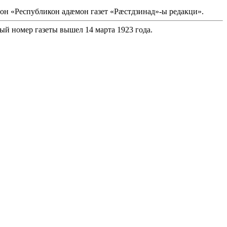
он «Республикон адæмон газет «Рæстдзинад»-ы редакци».
ый номер газеты вышел 14 марта 1923 года.