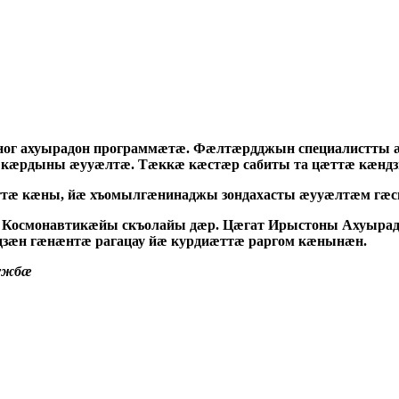
ог ахуырадон программæтæ. Фæлтæрдджын специалистты æ
 кæрдыны æууæлтæ. Тæккæ кæстæр сабиты та цæттæ кæнд
тæ кæны, йæ хъомылгæнинаджы зондахасты æууæлтæм гæсг
осмонавтикæйы скъолайы дæр. Цæгат Ирыстоны Ахуырад
æн гæнæнтæ рагацау йæ курдиæттæ раргом кæнынæн.
лужбæ