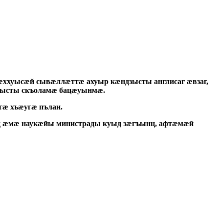
ххуысæй сывæллæттæ ахуыр кæндзысты англисаг æвзаг,
зысты скъоламæ бацæуынмæ.
æ хъæугæ пълан.
 æмæ наукæйы министрады куыд зæгъынц, афтæмæй