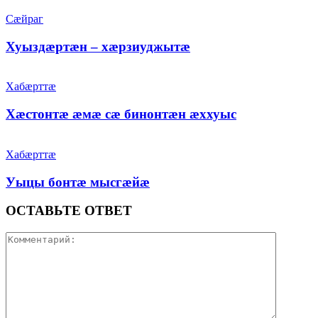
Сæйраг
Хуыздæртæн – хæрзиуджытæ
Хабæрттæ
Хæстонтæ æмæ сæ бинонтæн æххуыс
Хабæрттæ
Уыцы бонтæ мысгæйæ
ОСТАВЬТЕ ОТВЕТ