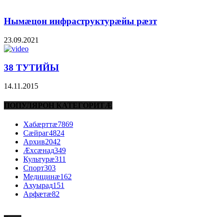
Нымæцон инфраструктурæйы рæзт
23.09.2021
38 ТУТИЙЫ
14.11.2015
ПОПУЛЯРОН КАТЕГОРИТÆ
Хабæрттæ
7869
Сæйраг
4824
Архив
2042
Æхсæнад
349
Культурæ
311
Спорт
303
Медицинæ
162
Ахуырад
151
Арфæтæ
82