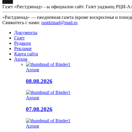
Газет
Газет «Рæстдзинад» - ы официалон сайт. Газет уадзынц РЦИ-
«Растдзинад» — ежедневная газета (кроме воскресенья и понед
Свяжитесь с нами:
rastdzinad@mail.ru
Документы
Газет
Редакци
Рекламæ
Карта сайта
Архив
Архив
08.08.2026
Архив
07.08.2026
Архив