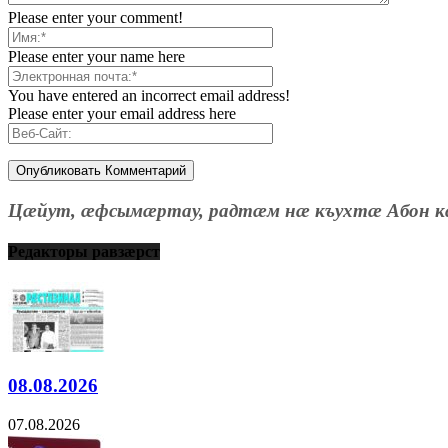
Please enter your comment!
Please enter your name here
You have entered an incorrect email address!
Please enter your email address here
Цæйут, æфсымæртау, радтæм нæ къухтæ Абон к
Редакторы равзæрст
08.08.2026
07.08.2026