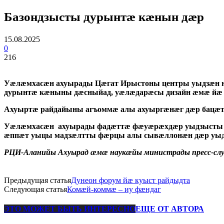
Базондзысты дурынтæ кæнын дæр
15.08.2025
0
216
Уæлæмхасæн ахуырады Цæгат Ирыстоны центры уыдзæн н
дурынтæ кæныны дæсныйад, уæлæдарæсы дизайн æмæ йæ
Ахуыртæ райдайыны агъоммæ алы ахуыргæнæг дæр бацæт
Уæлæмхасæн ахуырады фадæттæ фæуæрæхдæр уыдзысты К
æппæт уыцы мадзæлтты фæрцы алы сывæллонæн дæр уыдз
РЦИ-Аланийы Ахуырад æмæ наукæйы министрады пресс-с
Предыдущая статья
Дунеон форум йæ куыст райдыдта
Следующая статья
Комæй-коммæ – иу фæндаг
ЭТО МОЖЕТ БЫТЬ ИНТЕРЕСНО
ЕЩЕ ОТ АВТОРА