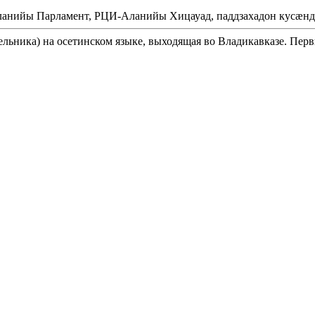
Аланийы Парламент, РЦИ-Аланийы Хицауад, паддзахадон кусæнд
ельника) на осетинском языке, выходящая во Владикавказе. Перв