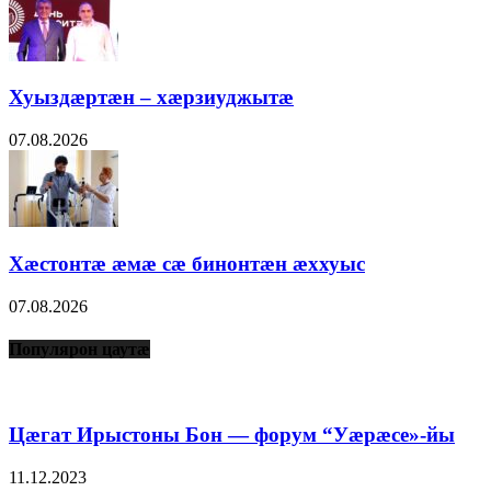
Хуыздæртæн – хæрзиуджытæ
07.08.2026
Хæстонтæ æмæ сæ бинонтæн æххуыс
07.08.2026
Популярон цаутæ
Цæгат Ирыстоны Бон — форум “Уæрæсе»-йы
11.12.2023