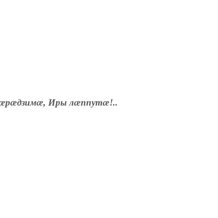
æрæдзимæ, Иры лæппутæ!..