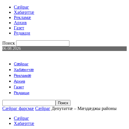
Сæйраг
Хабæрттæ
Рекламæ
Архив
Газет
Редакци
Поиск
06.08.2026
Сæйраг
Хабæрттæ
Рекламæ
Архив
Газет
Редакци
Сæйраг фарсмæ
Сæйраг
Депутаттæ – Мæздæджы районы
Сæйраг
Хабæрттæ