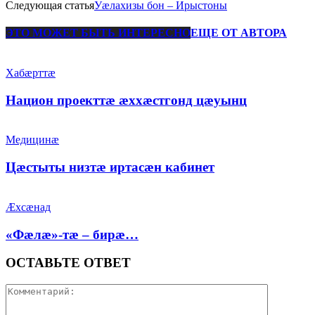
Следующая статья
Уæлахизы бон – Ирыстоны
ЭТО МОЖЕТ БЫТЬ ИНТЕРЕСНО
ЕЩЕ ОТ АВТОРА
Хабæрттæ
Национ проекттæ æххæстгонд цæуынц
Медицинæ
Цæстыты низтæ иртасæн кабинет
Æхсæнад
«Фæлæ»-тæ – бирæ…
ОСТАВЬТЕ ОТВЕТ