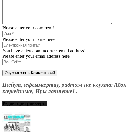
Please enter your comment!
Please enter your name here
You have entered an incorrect email address!
Please enter your email address here
Цæйут, æфсымæртау, радтæм нæ къухтæ Абон
кæрæдзимæ, Иры лæппутæ!..
Редакторы равзæрст