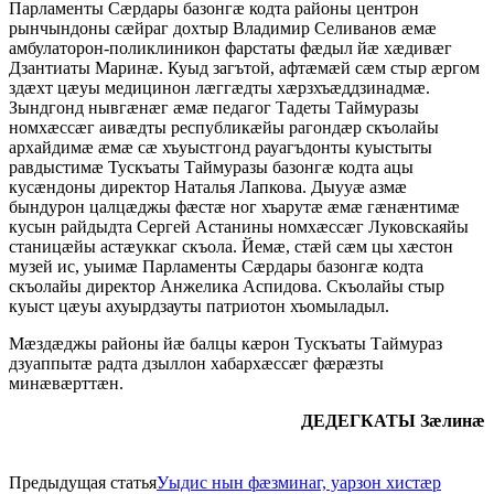
Парламенты Сæрдары базонгæ кодта районы центрон
рынчындоны сæйраг дохтыр Владимир Селиванов æмæ
амбулаторон-поликлиникон фарстаты фæдыл йæ хæдивæг
Дзантиаты Маринæ. Куыд загътой, афтæмæй сæм стыр æргом
здæхт цæуы медицинон лæггæдты хæрзхъæддзинадмæ.
Зындгонд нывгæнæг æмæ педагог Тадеты Таймуразы
номхæссæг аивæдты республикæйы рагондæр скъолайы
архайдимæ æмæ сæ хъуыстгонд рауагъдонты куыстыты
равдыстимæ Тускъаты Таймуразы базонгæ кодта ацы
кусæндоны директор Наталья Лапкова. Дыууæ азмæ
бындурон цалцæджы фæстæ ног хъарутæ æмæ гæнæнтимæ
кусын райдыдта Сергей Астанины номхæссæг Луковскаяйы
станицæйы астæуккаг скъола. Йемæ, стæй сæм цы хæстон
музей ис, уыимæ Парламенты Сæрдары базонгæ кодта
скъолайы директор Анжелика Аспидова. Скъолайы стыр
куыст цæуы ахуырдзауты патриотон хъомыладыл.
Мæздæджы районы йæ балцы кæрон Тускъаты Таймураз
дзуаппытæ радта дзыллон хабархæссæг фæрæзты
минæвæрттæн.
ДЕДЕГКАТЫ Зæлинæ
Предыдущая статья
Уыдис нын фæзминаг, уарзон хистæр