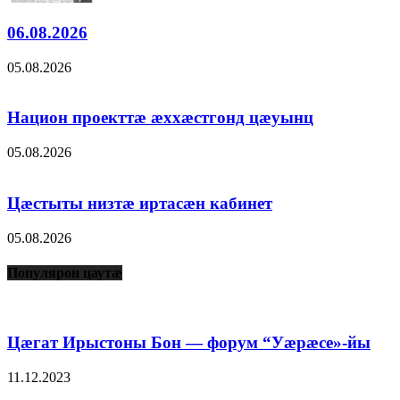
06.08.2026
05.08.2026
Национ проекттæ æххæстгонд цæуынц
05.08.2026
Цæстыты низтæ иртасæн кабинет
05.08.2026
Популярон цаутæ
Цæгат Ирыстоны Бон — форум “Уæрæсе»-йы
11.12.2023