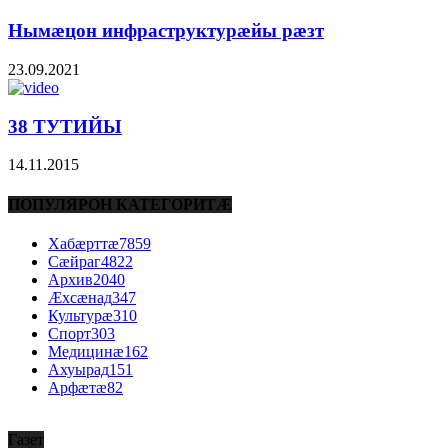
Нымæцон инфраструктурæйы рæзт
23.09.2021
38 ТУТИЙЫ
14.11.2015
ПОПУЛЯРОН КАТЕГОРИТÆ
Хабæрттæ
7859
Сæйраг
4822
Архив
2040
Æхсæнад
347
Культурæ
310
Спорт
303
Медицинæ
162
Ахуырад
151
Арфæтæ
82
Газет