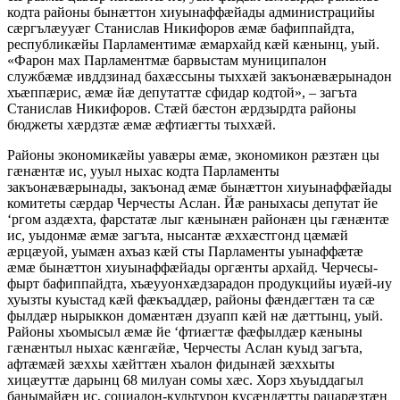
кодта районы бынæттон хиуынаффæйады администрацийы
сæргълæууæг Станислав Никифоров æмæ бафиппайдта,
республикæйы Парламентимæ æмархайд кæй кæнынц, уый.
«Фарон мах Парламентмæ барвыстам муниципалон
службæмæ ивддзинад бахæссыны тыххæй закъонæвæрынадон
хъæппæрис, æмæ йæ депутаттæ сфидар кодтой», – загъта
Станислав Никифоров. Стæй бæстон æрдзырдта районы
бюджеты хæрдзтæ æмæ æфтиæгты тыххæй.
Районы экономикæйы уавæры æмæ, экономикон рæзтæн цы
гæнæнтæ ис, ууыл ныхас кодта Парламенты
закъонæвæрынады, закъонад æмæ бынæттон хиуынаффæйады
комитеты сæрдар Черчесты Аслан. Йæ раныхасы депутат йе
‘ргом аздæхта, фарстатæ лыг кæнынæн районæн цы гæнæнтæ
ис, уыдонмæ æмæ загъта, нысантæ æххæстгонд цæмæй
æрцæуой, уымæн ахъаз кæй сты Парламенты уынаффæтæ
æмæ бынæттон хиуынаффæйады оргæнты архайд. Черчесы-
фырт бафиппайдта, хъæууонхæдзарадон продукцийы иуæй-иу
хуызты куыстад кæй фæкъаддæр, районы фæндæгтæн та сæ
фылдæр нырыккон домæнтæн дзуапп кæй нæ дæттынц, уый.
Районы хъомысыл æмæ йе ‘фтиæгтæ фæфылдæр кæныны
гæнæнтыл ныхас кæнгæйæ, Черчесты Аслан куыд загъта,
афтæмæй зæххы хæйттæн хъалон фидынæй зæххыты
хицæуттæ дарынц 68 милуан сомы хæс. Хорз хъуыддагыл
банымайæн ис, социалон-культурон кусæндæтты рацарæзтæн