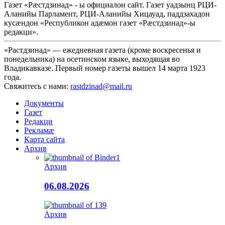
Газет «Рæстдзинад» - ы официалон сайт. Газет уадзынц РЦИ-
Аланийы Парламент, РЦИ-Аланийы Хицауад, паддзахадон
кусæндон «Республикон адæмон газет «Рæстдзинад»-ы
редакци».
«Растдзинад» — ежедневная газета (кроме воскресенья и
понедельника) на осетинском языке, выходящая во
Владикавказе. Первый номер газеты вышел 14 марта 1923
года.
Свяжитесь с нами:
rastdzinad@mail.ru
Документы
Газет
Редакци
Рекламæ
Карта сайта
Архив
Архив
06.08.2026
Архив