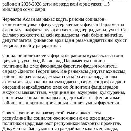
районæн 2026-2028 азты лæвæрд кæй æрцæудзæн 1,5
миллиард сомы бæрц.
Черчесты Аслан ма ныхас кодта, районы социалон-
экономикон уавæр фæхуыздæр кæныны фæдыл Парламенты
фароны уынаффæтæ куыд æххæстгонд æрцыдысты, ууыл. Сæ
фылдæр æххæстгонд кæй æрцыдысты, уый бафиппайгæйæ,
депутат загъта, финансон архайдæн разамынддæттыны куыст
иуцасдæр кæй у рацаразинаг.
Социалон политикæйы фарстатæ районы куыд æххæстгонд
цæуынц, ууыл уыд йæ доклад Парламенты национ
политикæйы æмæ фæсивæды фарстаты фæдыл комитеты
сæрдар Джиоты Георгийæн. Йæ раныхасы депутат аххæссыд
районы цæрæг алы адæмыхæттыты ‘хсæн хæлардзинады
ахастытæ фидар кæныны хъуыддагыл, сæрмагонд æфсæддон
операцийы архайджытæ æмæ сæ бинонтæн фыццаградон
æххуысы мадзæлттыл, медицинæйы, ахуырады, культурæйы,
спорт æмæ социалон царды æндæр къабæзты фæстаг азмæ
районы цы ивддзинæдтæ æрцыд, æппæт уыцы фарстатыл.
Советы уæнгтæ ма равзæрстой æмæ æркастысты
республикæйы социалон-экономикон æмæ æхсæнадон-
политикон цардимæ баст республикон закъонты проекттæ.
Документтæ баст уыдысты граждайнаг хъахъхъæнынады,