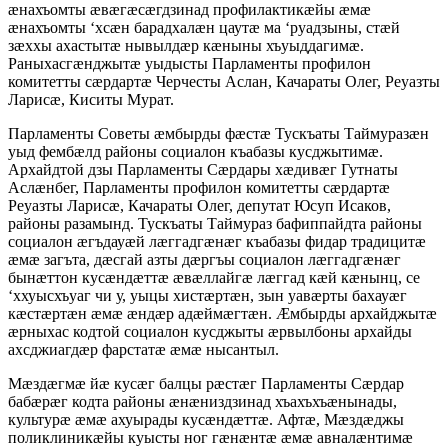
æнахъомты æвæгæсæгдзинад профилактикæйы æмæ
æнахъомты ‘хсæн барадхалæн цаутæ ма ‘руадзыны, стæй
зæххы ахастытæ нывылдæр кæныны хъуыддагимæ.
Раныхасгæнджытæ уыдысты Парламенты профилон
комитетты сæрдартæ Черчесты Аслан, Качараты Олег, Реуазты
Ларисæ, Киситы Мурат.
Парламенты Советы æмбырды фæстæ Тускъаты Таймуразæн
уыд фембæлд районы социалон къабазы кусджытимæ.
Архайдтой дзы Парламенты Сæрдары хæдивæг Гутнаты
Аслæнбег, Парламенты профилон комитетты сæрдартæ
Реуазты Ларисæ, Качараты Олег, депутат Юсуп Исаков,
районы разамынд. Тускъаты Таймураз бафиппайдта районы
социалон æгъдауæй лæггадгæнæг къабазы фидар традицитæ
æмæ загъта, дæсгай азты дæргъы социалон лæггадгæнæг
бынæттон кусæндæттæ æвæллайгæ лæггад кæй кæнынц, се
‘ххуысхъуаг чи у, уыцы хистæртæн, зын уавæрты бахауæг
кæстæртæн æмæ æндæр адæймæгтæн. Æмбырды архайджытæ
æрныхас кодтой социалон кусджыты æрвылбоны архайды
ахсджиагдæр фарстатæ æмæ нысантыл.
Мæздæгмæ йæ кусæг балцы рæстæг Парламенты Сæрдар
бабæрæг кодта районы æнæниздзинад хъахъхъæнынады,
культурæ æмæ ахуырады кусæндæттæ. Афтæ, Мæздæджы
поликлиникæйы куысты ног гæнæнтæ æмæ авналæнтимæ