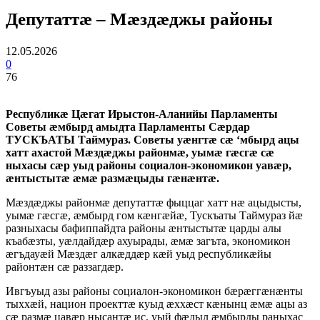
Депутаттæ – Мæздæджы районы
12.05.2026
0
76
Республикæ Цæгат Ирыстон-Аланийы Парламенты
Советы æмбырд амыдта Парламенты Сæрдар
ТУСКЪАТЫ Таймураз. Советы уæнгтæ сæ ‘мбырд ацы
хатт ахастой Мæздæджы районмæ, уымæ гæсгæ сæ
ныхасы сæр уыд районы социалон-экономикон уавæр,
æнтыстытæ æмæ размæцыды гæнæнтæ.
Мæздæджы районмæ депутаттæ фыццаг хатт нæ ацыдысты,
уымæ гæсгæ, æмбырд гом кæнгæйæ, Тускъаты Таймураз йæ
разныхасы бафиппайдта районы æнтыстытæ царды алы
къабæзты, уæлдайдæр ахуырады, æмæ загъта, экономикон
æгъдауæй Мæздæг алкæддæр кæй уыд республикæйы
районтæн сæ раззагдæр.
Ивгъуыд азы районы социалон-экономикон бæрæггæнæнты
тыххæй, национ проекттæ куыд æххæст кæнынц æмæ ацы аз
сæ размæ цавæр нысантæ ис, уый фæдыл æмбырды раныхас