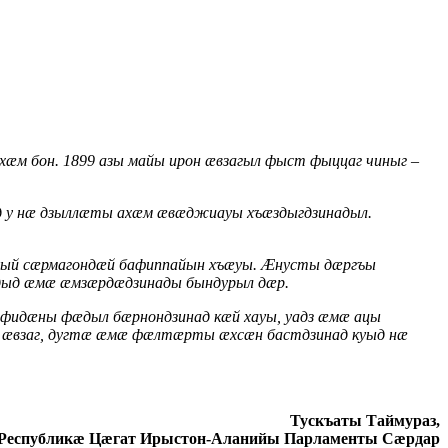
æм бон. 1899 азы майы ирон æвзагыл фыст фыццаг чиныг –
 у нæ дзыллæты ахæм æвæджиауы хъæздыгдзинадыл.
ый сæрмагондæй бафиппайын хъæуы. Æнусты дæргъы
дыд æмæ æмзæрдæдзинады бындурыл дæр.
фидæны фæдыл бæрнондзинад кæй хауы, уадз æмæ ацы
 æвзаг, дугтæ æмæ фæлтæрты æхсæн бастдзинад куыд нæ
Тускъаты Таймураз,
Республикæ Цæгат Ирыстон-Аланийы Парламенты Сæрдар