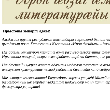
Ирыстоны зынаргъ адæм!
Ахсджиаг цауты республикон къæлиндары сæрмагонд бынат чи
цытджын поэт Хетæгкаты Къостайы «Ирон фæндыр» – джипп
Нæ адæмы культурон хæзнатæ æмæ рæсугъд æгъдæуттæ фæлт
Ирыстоны ивгъуыд, ныры æмæ фидæны цард чи бæтты, нæ раг
Нæ бæстæйы цæрæг æппæт адæмты мадæлон æвзæгтæ хъахъхъ
алыхуызон культурæтæ нымад уыдысты бæстæйы канд сæйра
Мæ зынаргъ æмзæххонтæ! Бæрæгбоны хорзæх уæ уæд! Махæй а
бæрæгбон нын нæ зæрдыл уыдæттæ ноджыдæр ма иу хатт æрл
фæкъуыхцы уа, афтæ!