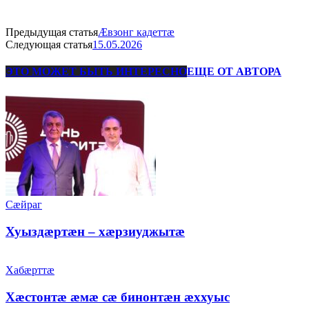
Предыдущая статья
Æвзонг кадеттæ
Следующая статья
15.05.2026
ЭТО МОЖЕТ БЫТЬ ИНТЕРЕСНО
ЕЩЕ ОТ АВТОРА
Сæйраг
Хуыздæртæн – хæрзиуджытæ
Хабæрттæ
Хæстонтæ æмæ сæ бинонтæн æххуыс