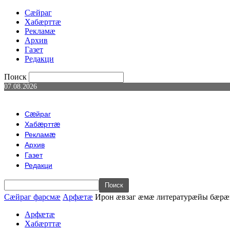
Сæйраг
Хабæрттæ
Рекламæ
Архив
Газет
Редакци
Поиск
07.08.2026
Сæйраг
Хабæрттæ
Рекламæ
Архив
Газет
Редакци
Сæйраг фарсмæ
Арфæтæ
Ирон æвзаг æмæ литературæйы бæрæ
Арфæтæ
Хабæрттæ