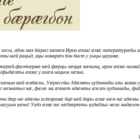
 ахсы, абон мах бæрæг кæнæм Ирон æвзаг æмæ литературæйы ах
ы кæй рацыд, ацы номарæн бон баст у уыцы цауимæ.
æрæй-фæлтæрмæ кæй фæрцы хæццæ кæнынц, ирон æвзаг нымад
фыдæлты æвзаг у ахæм национ хæзна.
æнын кæй æмбæлы, Уæрæсейы Адæмты иудзинады азы заман у
г хæзнатыл нæ, фæлæ ма æппæт адæмты æхсæн иудзинады, фи
лчи дæр нæ адæмы историмæ бар кæй дары æмæ нæм нæ адæмы 
æууын кæна! Уадз æмæ нæ хæдзæртты иудадзыг зæла мадæлон