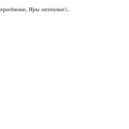
æрæдзимæ, Иры лæппутæ!..