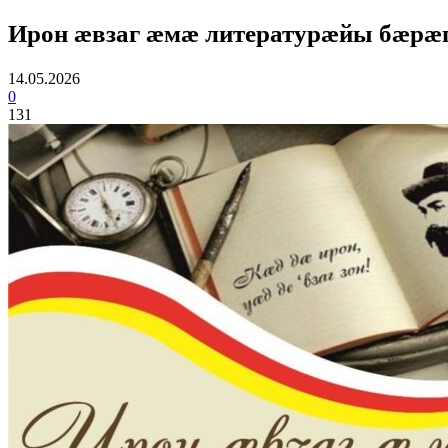
Ирон æвзаг æмæ литературæйы бæрæ
14.05.2026
0
131