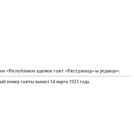
он «Республикон адæмон газет «Рæстдзинад»-ы редакци».
ый номер газеты вышел 14 марта 1923 года.