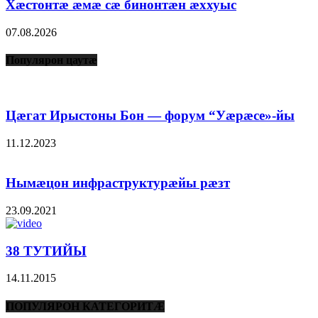
Хæстонтæ æмæ сæ бинонтæн æххуыс
07.08.2026
Популярон цаутæ
Цæгат Ирыстоны Бон — форум “Уæрæсе»-йы
11.12.2023
Нымæцон инфраструктурæйы рæзт
23.09.2021
38 ТУТИЙЫ
14.11.2015
ПОПУЛЯРОН КАТЕГОРИТÆ