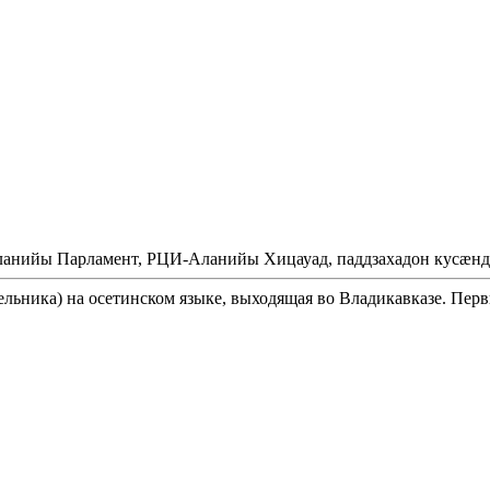
Аланийы Парламент, РЦИ-Аланийы Хицауад, паддзахадон кусæнд
ельника) на осетинском языке, выходящая во Владикавказе. Перв