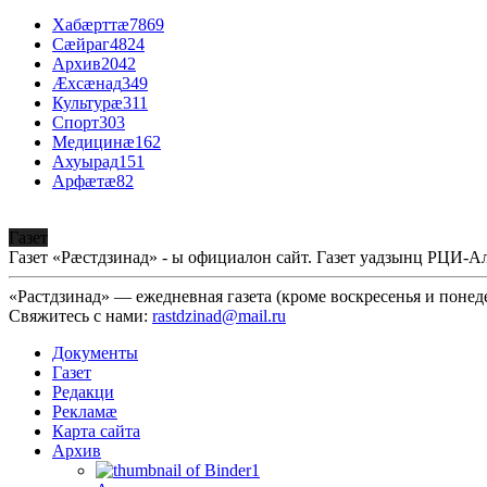
Хабæрттæ
7869
Сæйраг
4824
Архив
2042
Æхсæнад
349
Культурæ
311
Спорт
303
Медицинæ
162
Ахуырад
151
Арфæтæ
82
Газет
Газет «Рæстдзинад» - ы официалон сайт. Газет уадзынц РЦИ-
«Растдзинад» — ежедневная газета (кроме воскресенья и понед
Свяжитесь с нами:
rastdzinad@mail.ru
Документы
Газет
Редакци
Рекламæ
Карта сайта
Архив