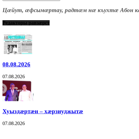
Цæйут, æфсымæртау, радтæм нæ къухтæ Абон к
Редакторы равзæрст
08.08.2026
07.08.2026
Хуыздæртæн – хæрзиуджытæ
07.08.2026