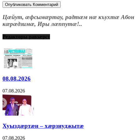
Цæйут, æфсымæртау, радтæм нæ къухтæ Абон
кæрæдзимæ, Иры лæппутæ!..
Редакторы равзæрст
08.08.2026
07.08.2026
Хуыздæртæн – хæрзиуджытæ
07.08.2026