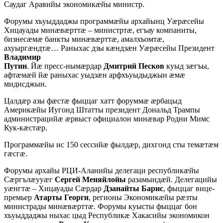
Саудаг Аравийы экономикæйы министр.
Форумы хъуыддаджы программæйы архайынц Уæрæсейы
Хицауады минæвæрттæ – министртæ, егъау компаниты,
бизнесæмæ банкты минæвæрттæ, амалхъомтæ,
ахуыргæндтæ… Раныхас дзы кæндзæн Уæрæсейы Президент
Владимир
Путин
. Йæ пресс-нымæрдар
Дмитрий Песков
куыд зæгъы,
афтæмæй йæ раныхас уыдзæн арфхъуыдыджын æмæ
мидисджын.
Цалдæр азы фæстæ фыццаг хатт форуммæ æрбацыд
Америкæйы Иугонд Штатты президент Дональд Трампы
администрацийæ æрвыст официалон минæвар Родни Мимс
Кук-кæстæр.
Программæйы ис 150 сессийæ фылдæр, дихгонд сты темæтæм
гæсгæ.
Форумы архайы РЦИ-Аланийы делегаци республикæйы
Сæргълæууæг
Сергей Меняйлойы
разамындæй. Делегацийы
уæнгтæ – Хицауады Сæрдар
Дзанайты Барис
, фыццаг вице-
премьер
Атарты Георги
, регионы Экономикæйы рæзты
министрады минæвæрттæ. Форумы куысты фыццаг бон
хъуыддаджы ныхас цыд Республикæ Хакасийы экономикон