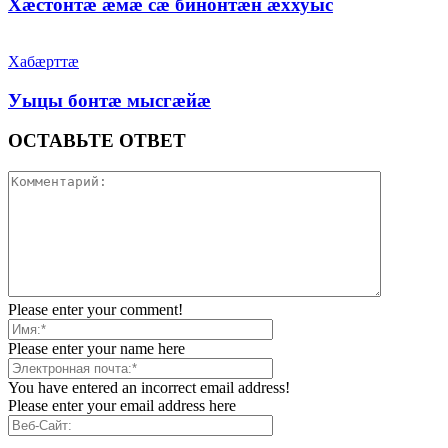
Хæстонтæ æмæ сæ бинонтæн æххуыс
Хабæрттæ
Уыцы бонтæ мысгæйæ
ОСТАВЬТЕ ОТВЕТ
Please enter your comment!
Please enter your name here
You have entered an incorrect email address!
Please enter your email address here