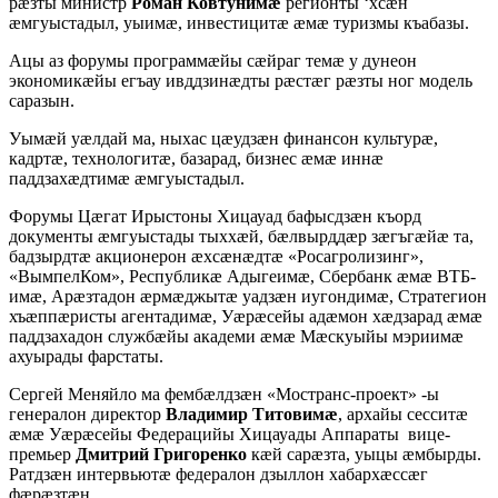
рæзты министр
Роман Ковтунимæ
регионты ‘хсæн
æмгуыстадыл, уыимæ, инвестицитæ æмæ туризмы къабазы.
Ацы аз форумы программæйы сæйраг темæ у дунеон
экономикæйы егъау ивддзинæдты рæстæг рæзты ног модель
саразын.
Уымæй уæлдай ма, ныхас цæудзæн финансон культурæ,
кадртæ, технологитæ, базарад, бизнес æмæ иннæ
паддзахæдтимæ æмгуыстадыл.
Форумы Цæгат Ирыстоны Хицауад бафысдзæн къорд
документы æмгуыстады тыххæй, бæлвырддæр зæгъгæйæ та,
бадзырдтæ акционерон æхсæнæдтæ «Росагролизинг»,
«ВымпелКом», Республикæ Адыгеимæ, Сбербанк æмæ ВТБ-
имæ, Арæзтадон æрмæджытæ уадзæн иугондимæ, Стратегион
хъæппæристы агентадимæ, Уæрæсейы адæмон хæдзарад æмæ
паддзахадон службæйы академи æмæ Мæскуыйы мэриимæ
ахуырады фарстаты.
Сергей Меняйло ма фембæлдзæн «Мостранс-проект» -ы
генералон директор
Владимир Титовимæ
, архайы сесситæ
æмæ Уæрæсейы Федерацийы Хицауады Аппараты вице-
премьер
Дмитрий Григоренко
кæй сарæзта, уыцы æмбырды.
Ратдзæн интервьютæ федералон дзыллон хабархæссæг
фæрæзтæн.