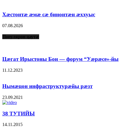
Хæстонтæ æмæ сæ бинонтæн æххуыс
07.08.2026
Популярон цаутæ
Цæгат Ирыстоны Бон — форум “Уæрæсе»-йы
11.12.2023
Нымæцон инфраструктурæйы рæзт
23.09.2021
38 ТУТИЙЫ
14.11.2015