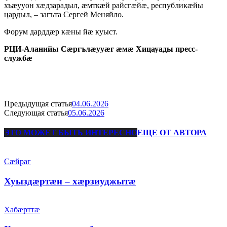
хъæууон хæдзарадыл, æмткæй райсгæйæ, республикæйы
цардыл, – загъта Сергей Меняйло.
Форум дарддæр кæны йæ куыст.
РЦИ-Аланийы Сæргълæууæг æмæ Хицауады пресс-
службæ
Предыдущая статья
04.06.2026
Следующая статья
05.06.2026
ЭТО МОЖЕТ БЫТЬ ИНТЕРЕСНО
ЕЩЕ ОТ АВТОРА
Сæйраг
Хуыздæртæн – хæрзиуджытæ
Хабæрттæ