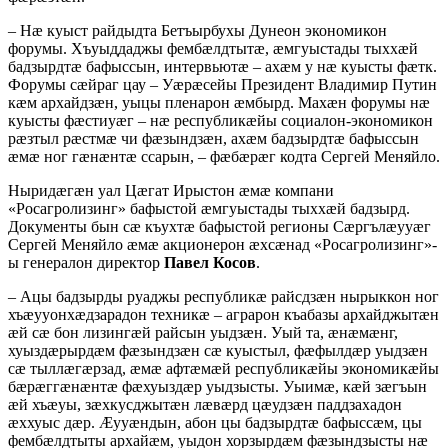
– Нæ куыст райдыдта Бетъырбухы Дунеон экономикон
форумы. Хъуыддаджы фембæлдтытæ, æмгуыстады тыххæй
бадзырдтæ бафыссын, интервьютæ – ахæм у нæ куысты фæтк.
Форумы сæйраг цау – Уæрæсейы Президент Владимир Путин
кæм архайдзæн, уыцы пленарон æмбырд. Махæн форумы нæ
куысты фæстиуæг – нæ республикæйы социалон-экономикон
рæзтыл рæстмæ чи фæзындзæн, ахæм бадзырдтæ бафыссын
æмæ ног гæнæнтæ ссарын, – фæбæрæг кодта Сергей Меняйло.
Ныридæгæн уал Цæгат Ирыстон æмæ компани
«Росагролизинг» бафыстой æмгуыстады тыххæй бадзырд.
Документы бын сæ къухтæ бафыстой регионы Сæргълæууæг
Сергей Меняйло æмæ акционерон æхсæнад «Росагролизинг»-
ы генералон директор
Павел Косов
.
– Ацы бадзырды руаджы республикæ райсдзæн нырыккон ног
хъæууонхæдзарадон техникæ – аграрон къабазы архайджытæн
æй сæ бон лизингæй райсын уыдзæн. Уый та, æнæмæнг,
хуыздæрырдæм фæзындзæн сæ куыстыл, фæфылдæр уыдзæн
сæ тыллæгæрзад, æмæ афтæмæй республикæйы экономикæйы
бæрæггæнæнтæ фæхуыздæр уыдзысты. Уыимæ, кæй зæгъын
æй хъæуы, зæхкусджытæн лæвæрд цæудзæн паддзахадон
æххуыс дæр. Æууæндын, абон цы бадзырдтæ бафыссæм, цы
фембæлдтыты архайæм, уыдон хорзырдæм фæзындзысты нæ