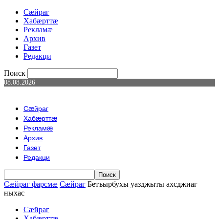
Сæйраг
Хабæрттæ
Рекламæ
Архив
Газет
Редакци
Поиск
08.08.2026
Сæйраг
Хабæрттæ
Рекламæ
Архив
Газет
Редакци
Сæйраг фарсмæ
Сæйраг
Бетъырбухы уазджыты ахсджиаг
ныхас
Сæйраг
Хабæрттæ