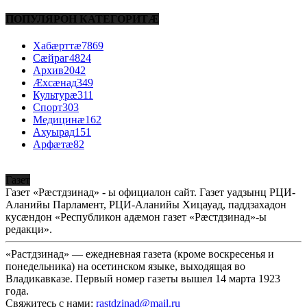
ПОПУЛЯРОН КАТЕГОРИТÆ
Хабæрттæ
7869
Сæйраг
4824
Архив
2042
Æхсæнад
349
Культурæ
311
Спорт
303
Медицинæ
162
Ахуырад
151
Арфæтæ
82
Газет
Газет «Рæстдзинад» - ы официалон сайт. Газет уадзынц РЦИ-
Аланийы Парламент, РЦИ-Аланийы Хицауад, паддзахадон
кусæндон «Республикон адæмон газет «Рæстдзинад»-ы
редакци».
«Растдзинад» — ежедневная газета (кроме воскресенья и
понедельника) на осетинском языке, выходящая во
Владикавказе. Первый номер газеты вышел 14 марта 1923
года.
Свяжитесь с нами:
rastdzinad@mail.ru