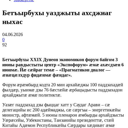
Бетъырбухы уазджыты ахсджиаг
ныхас
04.06.2026
0
92
Бетъырбухы XXIX Дунеон экономикон форум байгом 3
июны равдыстыты центр «Экспофорум» æмæ ахæсдзæн 6
июнмæ. Йæ сæйраг темæ – «Прагматикон диалог —
æнæцæлхдур фидæнмæ фæндаг».
Форум æрæмбырд кодта 20 мин архайæджы 100 паддзахадæй
фылдæр, уыимæ дзы 76 бæстæйæ æрбацыдысты паддзахадон
архайджытæ æмæ политиктæ.
Уазæг паддзахад дзы фыццаг хатт у Саудаг Арави – сæ
делегацийы ис 200 адæймаджы, сæ сæргъы – энергетикæйы
министр, афтæмæй. 5 июны пленарон æмбырды архайдзысты
Уæрæсейы, Узбекистаны, Танзанийы президенттæ, стæй
Китайы Адæмон Республикæйы Сæрдары хæдивæг æмæ