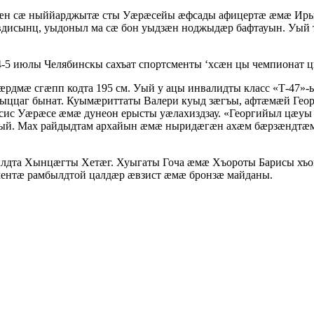
æн сæ ныййарджытæ сты Уæрæсейы æфсады афицертæ æмæ Ирыс
исынц, уыдоныл ма сæ бон уыдзæн ноджыдæр бафтауын. Уый т
5 июлы Челябинскы сахъат спортсменты ‘хсæн цы чемпионат ц
мæ сгæпп кодта 195 см. Уый у ацы инвалидты класс «Т-47»-ы
ццаг бынат. Куымæриттаты Валери куыд зæгъы, афтæмæй Геор
сис Уæрæсе æмæ дунеон ерысты уæлахиздзау. «Георгийыл цæуы 
ый. Мах райдыдтам архайын æмæ ныридæгæн ахæм бæрзæндтæм 
лдта Хынцæгты Хетæг. Хуыгаты Гоча æмæ Хъороты Барисы хъо
ментæ рамбылдтой цалдæр æвзист æмæ бронзæ майданы.