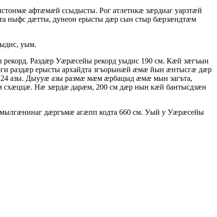
тонмæ афтæмæй ссыдысты. Рог атлетикæ зæрдиаг уарзтæй
а ныфс дæтты, дунеон ерысты дæр сын стыр бæрзæндтæм
ыдис, уым.
 рекорд. Раздæр Уæрæсейы рекорд уыдис 190 см. Кæй зæгъын
ги раздæр ерысты архайдта згъорынæй æмæ йын æнтысгæ дæр
24 азы. Дыууæ азы размæ мæм æрбацыд æмæ мын загъта,
схæццæ. Нæ зæрдæ дарæм, 200 см дæр нын кæй бантысдзæн
мылгæнинаг дæргъмæ агæпп кодта 660 см. Уый у Уæрæсейы