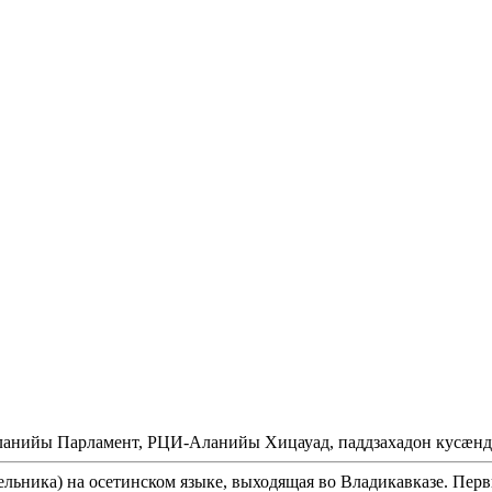
Аланийы Парламент, РЦИ-Аланийы Хицауад, паддзахадон кусæнд
ельника) на осетинском языке, выходящая во Владикавказе. Перв