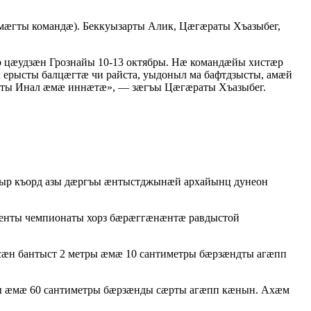
æгты командæ). Беккуызарты Алик, Цæгæраты Хъазыбег,
 цæудзæн Грознайы 10-13 октябры. Нæ командæйы хистæр
рысты балцæгтæ чи райста, уыдоныл ма бафтдзысты, амæй
ойты Инал æмæ иннæтæ», — зæгъы Цæгæраты Хъазыбег.
ныр къорд азы дæргъы æнтыстджынæй архайынц дунеон
менты чемпионаты хорз бæрæггæнæнтæ равдыстой
сæн бантыст 2 метры æмæ 10 сантиметры бæрзæндты агæпп
ы æмæ 60 сантиметры бæрзæнды сæрты агæпп кæнын. Ахæм