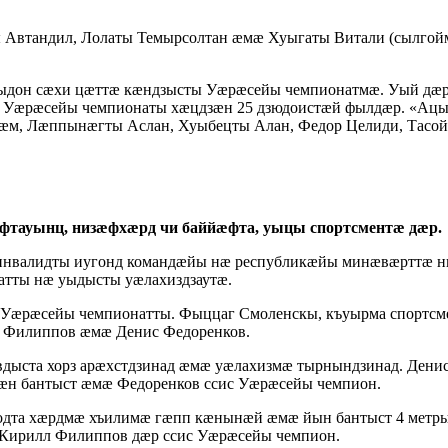
 Автандил, Лолаты Темырсолтан æмæ Хуыгаты Витали (сылгойм
уыдон сæхи цæттæ кæндзысты Уæрæсейы чемпионатмæ. Уый дæр
Уæрæсейы чемпионаты хæцдзæн 25 дзюдоистæй фылдæр. «Ацы е
гъæм, Лæппынæгты Аслан, Хуыбецты Алан, Федор Целиди, Тас
афтауынц, низæфхæрд чи баййæфта, уыцы спортсментæ дæр.
ы инвалидты иугонд командæйы нæ республикæйы минæвæрттæ 
тты нæ уыдысты уæлахиздзаутæ.
ы Уæрæсейы чемпионатты. Фыццаг Смоленскы, къуырма спортс
 Филиппов æмæ Денис Федоренков.
дыста хорз арæхстдзинад æмæ уæлахизмæ тырнындзинад. Дени
 бантыст æмæ Федоренков ссис Уæрæсейы чемпион.
кодта хæрдмæ хъилимæ гæпп кæнынæй æмæ йын бантыст 4 метр
Кирилл Филиппов дæр ссис Уæрæсейы чемпион.