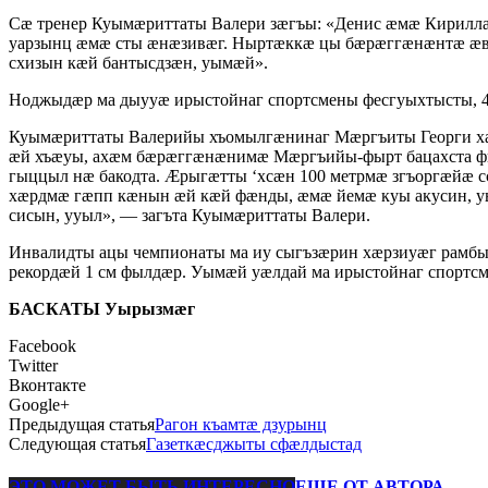
Сæ тренер Куымæриттаты Валери зæгъы: «Денис æмæ Кирилл
уарзынц æмæ сты æнæзивæг. Ныртæккæ цы бæрæггæнæнтæ æвд
схизын кæй бантысдзæн, уымæй».
Ноджыдæр ма дыууæ ирыстойнаг спортсмены фесгуыхтысты, 4-
Куымæриттаты Валерийы хъомылгæнинаг Мæргъиты Георги хæрд
æй хъæуы, ахæм бæрæггæнæнимæ Мæргъийы-фырт бацахста фы
гыццыл нæ бакодта. Æрыгæтты ‘хсæн 100 метрмæ згъоргæйæ с
хæрдмæ гæпп кæнын æй кæй фæнды, æмæ йемæ куы акусин, у
сисын, ууыл», — загъта Куымæриттаты Валери.
Инвалидты ацы чемпионаты ма иу сыгъзæрин хæрзиуæг рамбы
рекордæй 1 см фылдæр. Уымæй уæлдай ма ирыстойнаг спортс
БАСКАТЫ Уырызмæг
Facebook
Twitter
Вконтакте
Google+
Предыдущая статья
Рагон къамтæ дзурынц
Следующая статья
Газеткæсджыты сфæлдыстад
ЭТО МОЖЕТ БЫТЬ ИНТЕРЕСНО
ЕЩЕ ОТ АВТОРА