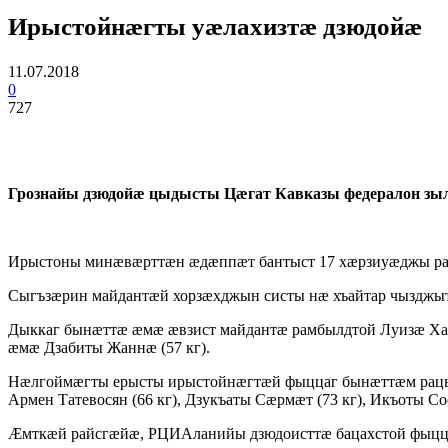
Ирыстойнæгты уæлахизтæ дзюдойæ
11.07.2018
0
727
Грознайы дзюдойæ цыдысты Цæгат Кавказы федералон з
Ирыстоны минæвæрттæн æдæппæт бантыст 17 хæрзиуæджы рамб
Сыгъзæрин майдантæй хорзæхджын систы нæ хъайтар чызджытæ 
Дыккаг бынæттæ æмæ æвзист майдантæ рамбылдтой Луизæ Харч
æмæ Дзабиты Жаннæ (57 кг).
Нæлгоймæгты ерысты ирыстойнæгтæй фыццаг бынæттæм рацыдыс
Армен Татевосян (66 кг), Дзукъаты Сæрмæт (73 кг), Икъоты Со
Æмткæй райсгæйæ, РЦИАланийы дзюдоисттæ бацахстой фыццаг