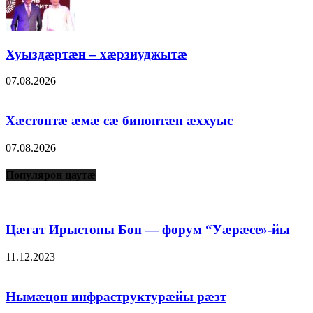
Хуыздæртæн – хæрзиуджытæ
07.08.2026
Хæстонтæ æмæ сæ бинонтæн æххуыс
07.08.2026
Популярон цаутæ
Цæгат Ирыстоны Бон — форум “Уæрæсе»-йы
11.12.2023
Нымæцон инфраструктурæйы рæзт