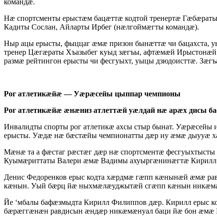
командæ.
Нæ спортсменты ерыстæм бацæттæ кодтой тренертæ Гæбæраты
Кадиты Сослан, Айларты Ирбег (нæлгоймæгты командæ).
Ныр ацы ерысты, фыццаг æмæ призон бынæттæ чи бацахста, 
тренер Цæгæраты Хъазыбег куыд зæгъы, афтæмæй Ирыстонæй 
размæ рейтингон ерысты чи фесгуыхт, уыцы дзюдоисттæ. Зæ
Рог атлетикæйæ — Уæрæсейы цыппар чемпионы
Рог атлетикæйæ æнæниз атлеттæй уæлдай нæ арæх дисы б
Инвалидты спорты рог атлетикæ ахсы стыр бынат. Уæрæсей
ерысты. Уæдæ нæ бæстæйы чемпионатты дæр иу æмæ дыууæ ха
Мæнæ та а фæстаг рæстæг дæр нæ спортсментæ фесгуыхтыст
Куымæриттаты Валери æмæ Вадимы ахуыргæнинæгтæ Кирилл
Денис Федоренков ерыс кодта хæрдмæ гæпп кæнынæй æмæ рав
кæнын. Уый бæрц йæ ныхмæлæуджытæй сгæпп кæнын никæмæн
Йе ‘мбалы бафæзмыдта Кирилл Филиппов дæр. Кирилл ерыс 
бæрæггæнæн равдисын æндæр никæмæнуал баци йæ бон æмæ 