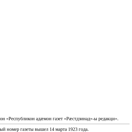
он «Республикон адæмон газет «Рæстдзинад»-ы редакци».
ый номер газеты вышел 14 марта 1923 года.