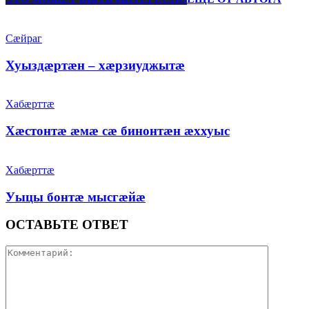
Сæйраг
Хуыздæртæн – хæрзиуджытæ
Хабæрттæ
Хæстонтæ æмæ сæ бинонтæн æххуыс
Хабæрттæ
Уыцы бонтæ мысгæйæ
ОСТАВЬТЕ ОТВЕТ