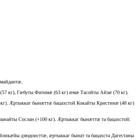
 майдантæ.
57 кг), Гæбуты Фатимæ (63 кг) æмæ Тасойты Айзæ (70 кг).
кг). Æртыккаг бынæттæ бацахстой Кокайты Кристинæ (48 кг)
анайты Сослан (+100 кг). Æртыккаг бынæттæ та бацахстой:
икæйы дзюдоисттæ, æртыккаг бынат та бацахста Дагестаны