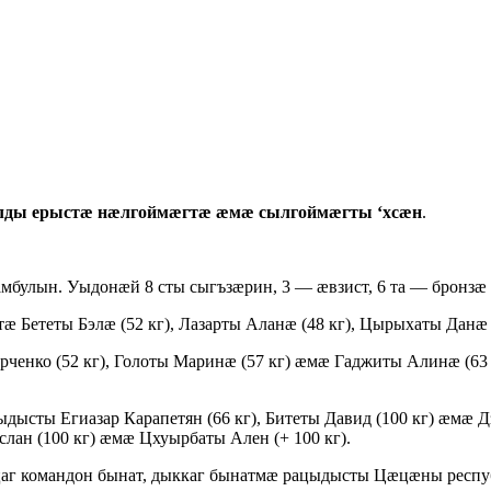
ылды ерыстæ нæлгоймæгтæ æмæ сылгоймæгты ‘хсæн
.
улын. Уыдонæй 8 сты сыгъзæрин, 3 — æвзист, 6 та — бронзæ
Бететы Бэлæ (52 кг), Лазарты Аланæ (48 кг), Цырыхаты Данæ (
енко (52 кг), Голоты Маринæ (57 кг) æмæ Гаджиты Алинæ (63 
ты Егиазар Карапетян (66 кг), Битеты Давид (100 кг) æмæ Дз
слан (100 кг) æмæ Цхуырбаты Ален (+ 100 кг).
 командон бынат, дыккаг бынатмæ рацыдысты Цæцæны республ