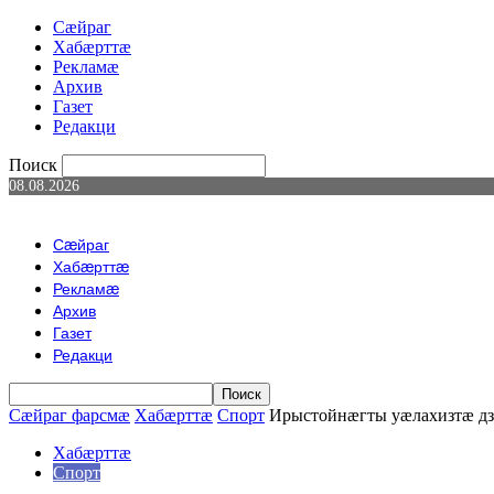
Сæйраг
Хабæрттæ
Рекламæ
Архив
Газет
Редакци
Поиск
08.08.2026
Сæйраг
Хабæрттæ
Рекламæ
Архив
Газет
Редакци
Сæйраг фарсмæ
Хабæрттæ
Спорт
Ирыстойнæгты уæлахизтæ д
Хабæрттæ
Спорт