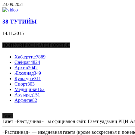
23.09.2021
38 ТУТИЙЫ
14.11.2015
ПОПУЛЯРОН КАТЕГОРИТÆ
Хабæрттæ
7869
Сæйраг
4824
Архив
2042
Æхсæнад
349
Культурæ
311
Спорт
303
Медицинæ
162
Ахуырад
151
Арфæтæ
82
Газет
Газет «Рæстдзинад» - ы официалон сайт. Газет уадзынц РЦИ-
«Растдзинад» — ежедневная газета (кроме воскресенья и понед