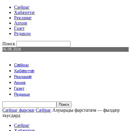
Сæйраг
Хабæрттæ
Рекламæ
Архив
Газет
Редакци
Поиск
06.08.2026
Сæйраг
Хабæрттæ
Рекламæ
Архив
Газет
Редакци
Сæйраг фарсмæ
Сæйраг
Ахуырады фарстатæм — фылдæр
хъусдард
Сæйраг
Хабæрттæ