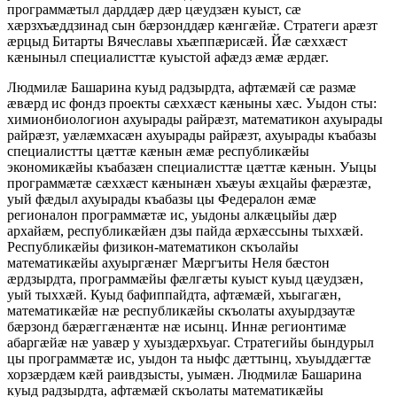
программæтыл дарддæр дæр цæудзæн куыст, сæ
хæрзхъæддзинад сын бæрзонддæр кæнгæйæ. Стратеги арæзт
æрцыд Битарты Вячеславы хъæппæрисæй. Йæ сæххæст
кæныныл специалисттæ куыстой афæдз æмæ æрдæг.
Людмилæ Башарина куыд радзырдта, афтæмæй сæ размæ
æвæрд ис фондз проекты сæххæст кæныны хæс. Уыдон сты:
химионбиологион ахуырады райрæзт, математикон ахуырады
райрæзт, уæлæмхасæн ахуырады райрæзт, ахуырады къабазы
специалистты цæттæ кæнын æмæ республикæйы
экономикæйы къабазæн специалисттæ цæттæ кæнын. Уыцы
программæтæ сæххæст кæнынæн хъæуы æхцайы фæрæзтæ,
уый фæдыл ахуырады къабазы цы Федералон æмæ
регионалон программæтæ ис, уыдоны алкæцыйы дæр
архайæм, республикæйæн дзы пайда æрхæссыны тыххæй.
Республикæйы физикон-математикон скъолайы
математикæйы ахуыргæнæг Мæргъиты Неля бæстон
æрдзырдта, программæйы фæлгæты куыст куыд цæудзæн,
уый тыххæй. Куыд бафиппайдта, афтæмæй, хъыгагæн,
математикæйæ нæ республикæйы скъолаты ахуырдзаутæ
бæрзонд бæрæггæнæнтæ нæ исынц. Иннæ регионтимæ
абаргæйæ нæ уавæр у хуыздæрхъуаг. Стратегийы бындурыл
цы программæтæ ис, уыдон та ныфс дæттынц, хъуыддæгтæ
хорзæрдæм кæй раивдзысты, уымæн. Людмилæ Башарина
куыд радзырдта, афтæмæй скъолаты математикæйы