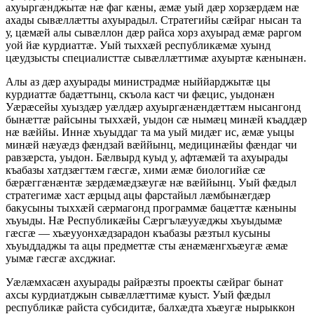
ахуыргæнджытæ нæ фаг кæны, æмæ уый дæр хорзæрдæм нæ
ахады сывæллæтты ахуырадыл. Стратегийы сæйраг нысан та
у, цæмæй алы сывæллон дæр райса хорз ахуырад æмæ раргом
уой йæ курдиаттæ. Уый тыххæй республикæмæ хуынд
цæудзысты специалисттæ сывæллæттимæ ахуыртæ кæнынæн.
Алы аз дæр ахуырады министрадмæ ныййарджытæ цы
курдиаттæ бадæттынц, скъола каст чи фæцис, уыдонæн
Уæрæсейы хуыздæр уæлдæр ахуыргæнæндæттæм нысангонд
бынæттæ райсыны тыххæй, уыдон сæ нымæц минæй къаддæр
нæ вæййы. Иннæ хъуыддаг та ма уый мидæг ис, æмæ уыцы
минæй нæуæдз фæндзай вæййынц, медицинæйы фæндаг чи
равзæрста, уыдон. Бæлвырд куыд у, афтæмæй та ахуырады
къабазы хатдзæгтæм гæсгæ, хими æмæ биологийæ сæ
бæрæггæнæнтæ зæрдæмæдзæугæ нæ вæййынц. Уый фæдыл
стратегимæ хаст æрцыд ацы фарстайыл лæмбынæгдæр
бакусыны тыххæй сæрмагонд программæ бацæттæ кæныны
хъуыды. Нæ Республикæйы Сæргълæууæджы хъуыдымæ
гæсгæ — хъæууонхæдзарадон къабазы рæзтыл кусыны
хъуыддаджы та ацы предметтæ сты æнæмæнгхъæугæ æмæ
уымæ гæсгæ ахсджиаг.
Уæлæмхасæн ахуырады райрæзты проекты сæйраг бынат
ахсы курдиатджын сывæллæттимæ куыст. Уый фæдыл
республикæ райста субсидитæ, балхæдта хъæугæ нырыккон