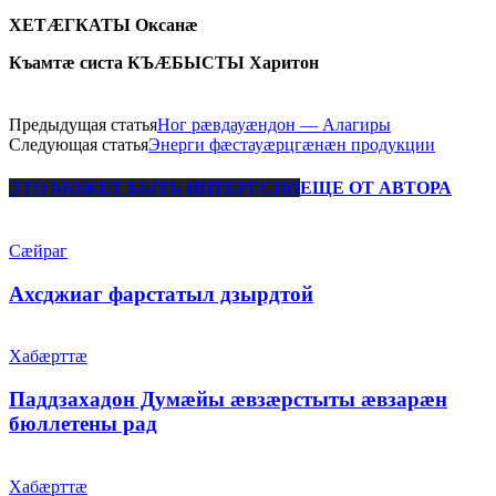
ХЕТÆГКАТЫ Оксанæ
Къамтæ систа КЪÆБЫСТЫ Харитон
Предыдущая статья
Ног рæвдауæндон — Алагиры
Следующая статья
Энерги фæстауæрцгæнæн продукции
ЭТО МОЖЕТ БЫТЬ ИНТЕРЕСНО
ЕЩЕ ОТ АВТОРА
Сæйраг
Ахсджиаг фарстатыл дзырдтой
Хабæрттæ
Паддзахадон Думæйы æвзæрстыты æвзарæн
бюллетены рад
Хабæрттæ