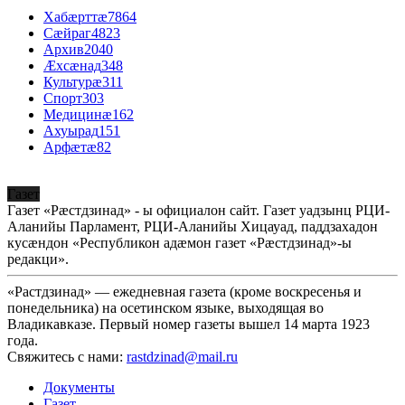
Хабæрттæ
7864
Сæйраг
4823
Архив
2040
Æхсæнад
348
Культурæ
311
Спорт
303
Медицинæ
162
Ахуырад
151
Арфæтæ
82
Газет
Газет «Рæстдзинад» - ы официалон сайт. Газет уадзынц РЦИ-
Аланийы Парламент, РЦИ-Аланийы Хицауад, паддзахадон
кусæндон «Республикон адæмон газет «Рæстдзинад»-ы
редакци».
«Растдзинад» — ежедневная газета (кроме воскресенья и
понедельника) на осетинском языке, выходящая во
Владикавказе. Первый номер газеты вышел 14 марта 1923
года.
Свяжитесь с нами:
rastdzinad@mail.ru
Документы
Газет