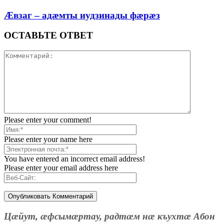
Æвзаг – адæмты иудзинады фæрæз
ОСТАВЬТЕ ОТВЕТ
Please enter your comment!
Please enter your name here
You have entered an incorrect email address!
Please enter your email address here
Цæйут, æфсымæртау, радтæм нæ къухтæ Абон