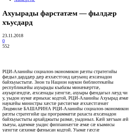
Ахуырады фарстатæм — фылдæр
хъусдард
23.11.2018
0
552
РЦИ-Аланийы социалон-экономикон рæзты стратегийы
фæдыл дарддæр дæр æххæстгонд цæуынц æхсæнадон
байхъуыстытæ. Знон та Национ наукон библиотекæйы
республикæйы ахуырады къабазы минæвæрттæ,
ахуыргæндтæ, æхсæнады уæнгтæ, ахуыры фæндагыл лæуд чи
у, уыдон иумæ æрныхас кодтой, РЦИ-Аланийы Ахуырад æмæ
наукæйы министры хæстæ рæстæгмæ æххæстгæнæг
Людмилæ БАШАРИНА РЦИ-Аланийы социалон-экономикон
рæзты стратегийæ цы программæтæ рахаста æхсæнадон
байхъуыстыты архайджыты размæ, уыдоныл. Кæй зæгъын æй
хъæуы, адæммæ уыдис фиппаинæгтæ æмæ сæ къамисы
уæнгтæ сæхимæ фæнысан кодтой. Уымæ гæсгæ