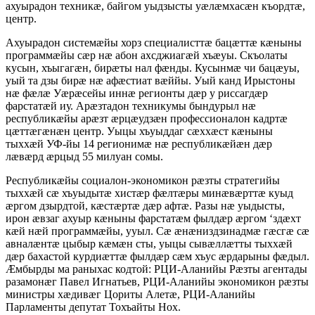
ахуырадон техникæ, байгом уыдзысты уæлæмхасæн къордтæ,
центр.
Ахуырадон системæйы хорз специалисттæ бацæттæ кæныны
программæйы сæр нæ абон ахсджиагæй хъæуы. Скъолаты
кусын, хъыгагæн, бирæты нал фæнды. Кусынмæ чи бацæуы,
уый та дзы бирæ нæ афæстиат вæййы. Уый канд Ирыстоны
нæ фæлæ Уæрæсейы иннæ регионты дæр у риссагдæр
фарстатæй иу. Арæзтадон техникумы бындурыл нæ
республикæйы арæзт æрцæудзæн профессионалон кадртæ
цæттæгæнæн центр. Уыцы хъуыддаг сæххæст кæныны
тыххæй УФ-йы 14 регионимæ нæ республикæйæн дæр
лæвæрд æрцыд 55 милуан сомы.
Республикæйы социалон-экономикон рæзты стратегийы
тыххæй сæ хъуыдытæ хистæр фæлтæры минæвæрттæ куыд
æргом дзырдтой, кæстæртæ дæр афтæ. Разы нæ уыдысты,
ирон æвзаг ахуыр кæныны фарстатæм фылдæр æргом ‘здæхт
кæй нæй программæйы, ууыл. Сæ æнæниздзинадмæ гæсгæ сæ
авналæнтæ цыбыр кæмæн сты, уыцы сывæллæтты тыххæй
дæр бахастой курдиæттæ фылдæр сæм хъус æрдарыны фæдыл.
Æмбырды ма раныхас кодтой: РЦИ-Аланийы Рæзты агентады
разамонæг Павел Игнатьев, РЦИ-Аланийы экономикон рæзты
министры хæдивæг Цориты Алетæ, РЦИ-Аланийы
Парламенты депутат Тохъайты Нох.