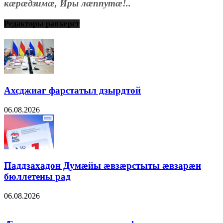
кæрæдзимæ, Иры лæппутæ!..
Редакторы равзæрст
Ахсджиаг фарстатыл дзырдтой
06.08.2026
Паддзахадон Думæйы æвзæрстыты æвзарæн
бюллетены рад
06.08.2026