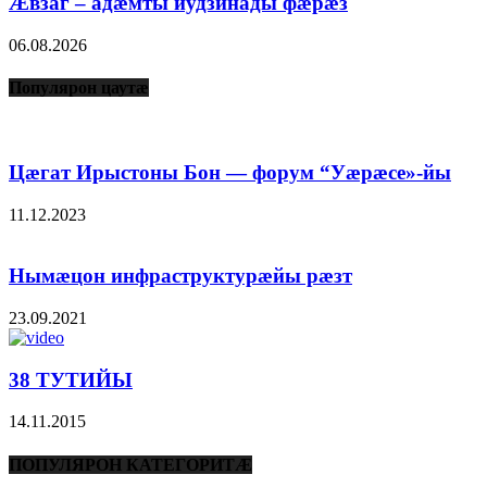
Æвзаг – адæмты иудзинады фæрæз
06.08.2026
Популярон цаутæ
Цæгат Ирыстоны Бон — форум “Уæрæсе»-йы
11.12.2023
Нымæцон инфраструктурæйы рæзт
23.09.2021
38 ТУТИЙЫ
14.11.2015
ПОПУЛЯРОН КАТЕГОРИТÆ