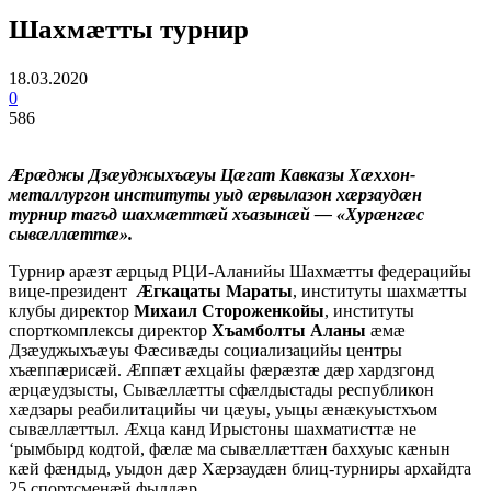
Шахмæтты турнир
18.03.2020
0
586
Æрæджы Дзæуджыхъæуы Цæгат Кавказы Хæххон-
металлургон институты уыд æрвылазон хæрзаудæн
турнир тагъд шахмæттæй хъазынæй — «Хурæнгæс
сывæллæттæ».
Турнир арæзт æрцыд РЦИ-Аланийы Шахмæтты федерацийы
вице-президент
Æгкацаты Мараты
, институты шахмæтты
клубы директор
Михаил Стороженкойы
, институты
спорткомплексы директор
Хъамболты Аланы
æмæ
Дзæуджыхъæуы Фæсивæды социализацийы центры
хъæппæрисæй. Æппæт æхцайы фæрæзтæ дæр хардзгонд
æрцæудзысты, Сывæллæтты сфæлдыстады республикон
хæдзары реабилитацийы чи цæуы, уыцы æнæкуыстхъом
сывæллæттыл. Æхца канд Ирыстоны шахматисттæ не
‘рымбырд кодтой, фæлæ ма сывæллæттæн баххуыс кæнын
кæй фæндыд, уыдон дæр Хæрзаудæн блиц-турниры архайдта
25 спортсменæй фылдæр.