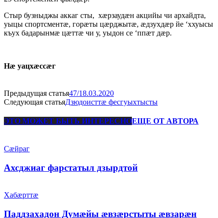
Стыр бузныджы аккаг сты, хæрзаудæн акцийы чи архайдта,
уыцы спортсментæ, горæты цæрджытæ, æдзухдæр йе ‘ххуысы
къух бадарынмæ цæттæ чи у, уыдон се ‘ппæт дæр.
Нæ уацхæссæг
Предыдущая статья
47/18.03.2020
Следующая статья
Дзюдоисттæ фесгуыхтысты
ЭТО МОЖЕТ БЫТЬ ИНТЕРЕСНО
ЕЩЕ ОТ АВТОРА
Сæйраг
Ахсджиаг фарстатыл дзырдтой
Хабæрттæ
Паддзахадон Думæйы æвзæрстыты æвзарæн