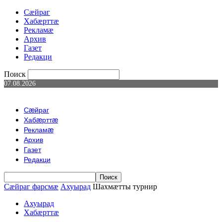
Сæйраг
Хабæрттæ
Рекламæ
Архив
Газет
Редакци
Поиск
07.08.2026
Сæйраг
Хабæрттæ
Рекламæ
Архив
Газет
Редакци
Сæйраг фарсмæ
Ахуырад
Шахмæтты турнир
Ахуырад
Хабæрттæ