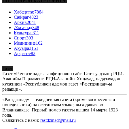
ПОПУЛЯРОН КАТЕГОРИТÆ
Хабæрттæ
7864
Сæйраг
4823
Архив
2041
Æхсæнад
348
Культурæ
311
Спорт
303
Медицинæ
162
Ахуырад
151
Арфæтæ
82
Газет
Газет «Рæстдзинад» - ы официалон сайт. Газет уадзынц РЦИ-
Аланийы Парламент, РЦИ-Аланийы Хицауад, паддзахадон
кусæндон «Республикон адæмон газет «Рæстдзинад»-ы
редакци».
«Растдзинад» — ежедневная газета (кроме воскресенья и
понедельника) на осетинском языке, выходящая во
Владикавказе. Первый номер газеты вышел 14 марта 1923
года.
Свяжитесь с нами:
rastdzinad@mail.ru