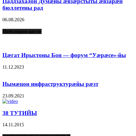
Паддзахадон Думæйы æвзæрстыты æвзарæн
бюллетены рад
06.08.2026
Популярон цаутæ
Цæгат Ирыстоны Бон — форум “Уæрæсе»-йы
11.12.2023
Нымæцон инфраструктурæйы рæзт
23.09.2021
38 ТУТИЙЫ
14.11.2015