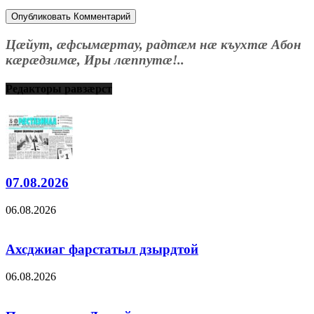
Цæйут, æфсымæртау, радтæм нæ къухтæ Абон
кæрæдзимæ, Иры лæппутæ!..
Редакторы равзæрст
07.08.2026
06.08.2026
Ахсджиаг фарстатыл дзырдтой
06.08.2026