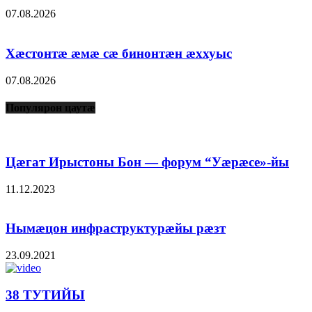
07.08.2026
Хæстонтæ æмæ сæ бинонтæн æххуыс
07.08.2026
Популярон цаутæ
Цæгат Ирыстоны Бон — форум “Уæрæсе»-йы
11.12.2023
Нымæцон инфраструктурæйы рæзт
23.09.2021
38 ТУТИЙЫ