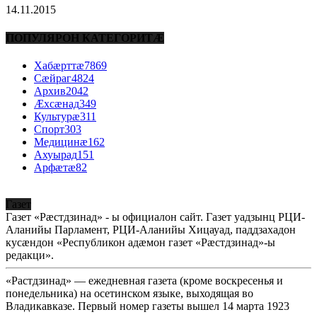
14.11.2015
ПОПУЛЯРОН КАТЕГОРИТÆ
Хабæрттæ
7869
Сæйраг
4824
Архив
2042
Æхсæнад
349
Культурæ
311
Спорт
303
Медицинæ
162
Ахуырад
151
Арфæтæ
82
Газет
Газет «Рæстдзинад» - ы официалон сайт. Газет уадзынц РЦИ-
Аланийы Парламент, РЦИ-Аланийы Хицауад, паддзахадон
кусæндон «Республикон адæмон газет «Рæстдзинад»-ы
редакци».
«Растдзинад» — ежедневная газета (кроме воскресенья и
понедельника) на осетинском языке, выходящая во
Владикавказе. Первый номер газеты вышел 14 марта 1923