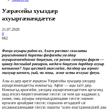
Уæрæсейы хуыздæр
ахуыргæнæндæттæ
21.07.2020
0
662
Фæци ахуыры радон аз. Ахæм рæстæг скъолаты
рауагъдонтæй бирæты фæфæнды уæлдæр
ахуыргæнæндонмæ бацæуын, сæ размæ сæвзæры фарст —
цавæр дæсныйад равзарон, кæдæм бацæуон дарддæр ахуыр
кæнынмæ? Ацы цæстæй акæсгæйæ, дæлдæр цы æрмæг
мыхуыр кæнæм, уый, чи зоны, æмæ исты æххуыс фæуа.
Алы аз дæр арæзт æрцæуы Уæрæсейы хуыздæр уæлдæр
ахуыргæнæндæтты номхыгъд. Афтæ — ацы хатт дæр.
Номхыгъд аразгæйæ, уæлдæр ахуыргæнæндæттæн аргъгонд
цыд æхсæз бæрæггæнæнмæ гæсгæ: сæ ном цас кадджын у,
уымæ, ома, ахуыры хæрзхъæддзинадмæ гæсгæ; наукон-
иртасæн архайдмæ гæсгæ; социалон æгъдауæй сæ
ахсджиагдзинадмæ гæсгæ; нациты ‘хсæн ахастдзинæдтæй дзы