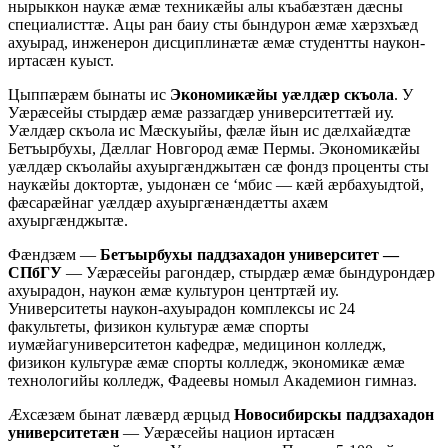
нырыккон наукæ æмæ техникæйы алы къабæзтæн дæсны
специалисттæ. Ацы ран баиу сты бындурон æмæ хæрзхъæд
ахуырад, инженерон дисциплинæтæ æмæ студентты наукон-
иртасæн куыст.
Цыппæрæм бынаты ис
Экономикæйы уæлдæр скъола
. У
Уæрæсейы стырдæр æмæ раззагдæр университеттæй иу.
Уæлдæр скъола ис Мæскуыйы, фæлæ йын ис дæлхайæдтæ
Бетъырбухы, Дæллаг Новгород æмæ Пермы. Экономикæйы
уæлдæр скъолайы ахуыргæнджытæн сæ фондз проценты сты
наукæйы доктортæ, уыдонæн се ‘мбис — кæй æрбахуыдтой,
фæсарæйнаг уæлдæр ахуыргæнæндæтты ахæм
ахуыргæнджытæ.
Фæндзæм —
Бетъырбухы паддзахадон университет —
СПбГУ
— Уæрæсейы рагондæр, стырдæр æмæ бындурондæр
ахуырадон, наукон æмæ культурон центртæй иу.
Университеты наукон-ахуырадон комплексы ис 24
факультеты, физикон культурæ æмæ спорты
иумæйагуниверситетон кафедрæ, медицинон колледж,
физикон культурæ æмæ спорты колледж, экономикæ æмæ
технологийы колледж, Фадеевы номыл Академион гимназ.
Æхсæзæм бынат лæвæрд æрцыд
Новосибирскы паддзахадон
университетæн
— Уæрæсейы национ иртасæн