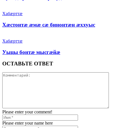
Хабæрттæ
Хæстонтæ æмæ сæ бинонтæн æххуыс
Хабæрттæ
Уыцы бонтæ мысгæйæ
ОСТАВЬТЕ ОТВЕТ
Please enter your comment!
Please enter your name here