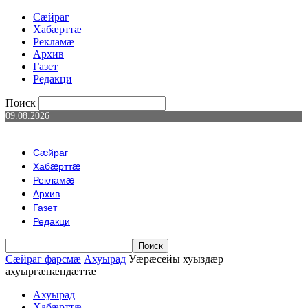
Сæйраг
Хабæрттæ
Рекламæ
Архив
Газет
Редакци
Поиск
09.08.2026
Сæйраг
Хабæрттæ
Рекламæ
Архив
Газет
Редакци
Сæйраг фарсмæ
Ахуырад
Уæрæсейы хуыздæр
ахуыргæнæндæттæ
Ахуырад
Хабæрттæ