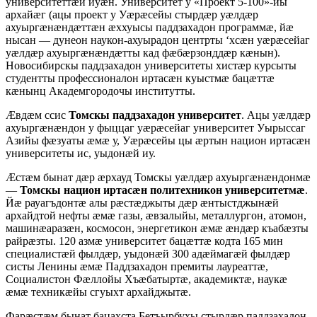
университеттæй иуæн. Университет у «Проект 5-100»-йы
архайæг (ацы проект у Уæрæсейы стырдæр уæлдæр
ахуыргæнæндæттæн æххуысы паддзахадон программæ, йæ
нысан — дунеон наукон-ахуырадон центрты ‘хсæн уæрæсейаг
уæлдæр ахуыргæнæндæтты кад фæбæрзонддæр кæнын).
Новосибирскы паддзахадон университеты хистæр курсыты
студентты профессионалон иртасæн куыстмæ бацæттæ
кæнынц Академгородочы институтты.
Æвдæм ссис
Томскы паддзахадон университет
. Ацы уæлдæр
ахуыргæнæндон у фыццаг уæрæсейаг университет Уырыссаг
Азийы фæзуаты æмæ у, Уæрæсейы цы æртын национ иртасæн
университеты ис, уыдонæй иу.
Æстæм бынат дæр æрхауд Томскы уæлдæр ахуыргæнæндонмæ
—
Томскы национ иртасæн политехникон университетмæ
.
Йæ рауагъдонтæ алы рæстæджыты дæр æнтыстджынæй
архайдтой нефты æмæ газы, æвзалыйы, металлургон, атомон,
машинæаразæн, космосон, энергетикон æмæ æндæр къабæзты
райрæзты. 120 азмæ университет бацæттæ кодта 165 мин
специалистæй фылдæр, уыдонæй 300 адæймагæй фылдæр
систы Ленины æмæ Паддзахадон премиты лауреаттæ,
Социалистон Фæллойы Хъæбатыртæ, академиктæ, наукæ
æмæ техникæйы сгуыхт архайджытæ.
Фарæстæм бынат бацахста Бетъырбухы стырдæр паддзахадон