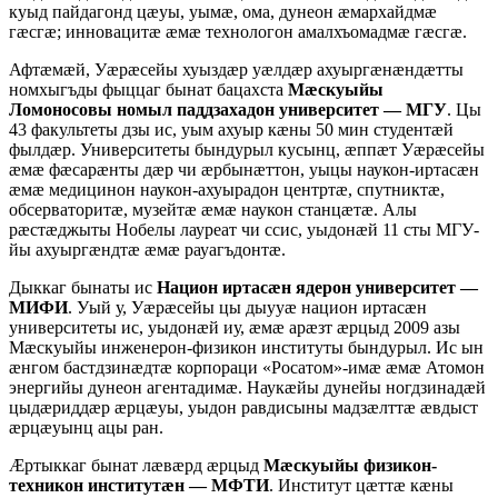
куыд пайдагонд цæуы, уымæ, ома, дунеон æмархайдмæ
гæсгæ; инновацитæ æмæ технологон амалхъомадмæ гæсгæ.
Афтæмæй, Уæрæсейы хуыздæр уæлдæр ахуыргæнæндæтты
номхыгъды фыццаг бынат бацахста
Мæскуыйы
Ломоносовы номыл паддзахадон университет — МГУ
. Цы
43 факультеты дзы ис, уым ахуыр кæны 50 мин студентæй
фылдæр. Университеты бындурыл кусынц, æппæт Уæрæсейы
æмæ фæсарæнты дæр чи æрбынæттон, уыцы наукон-иртасæн
æмæ медицинон наукон-ахуырадон центртæ, спутниктæ,
обсерваторитæ, музейтæ æмæ наукон станцæтæ. Алы
рæстæджыты Нобелы лауреат чи ссис, уыдонæй 11 сты МГУ-
йы ахуыргæндтæ æмæ рауагъдонтæ.
Дыккаг бынаты ис
Национ иртасæн ядерон университет —
МИФИ
. Уый у, Уæрæсейы цы дыууæ национ иртасæн
университеты ис, уыдонæй иу, æмæ арæзт æрцыд 2009 азы
Мæскуыйы инженерон-физикон институты бындурыл. Ис ын
æнгом бастдзинæдтæ корпораци «Росатом»-имæ æмæ Атомон
энергийы дунеон агентадимæ. Наукæйы дунейы ногдзинадæй
цыдæриддæр æрцæуы, уыдон равдисыны мадзæлттæ æвдыст
æрцæуынц ацы ран.
Æртыккаг бынат лæвæрд æрцыд
Мæскуыйы физикон-
техникон институтæн — МФТИ
. Институт цæттæ кæны