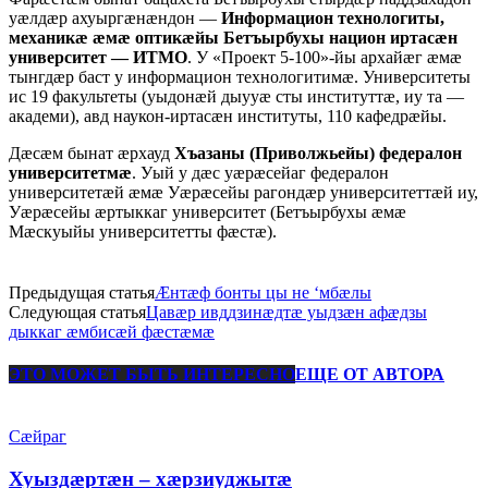
уæлдæр ахуыргæнæндон —
Информацион технологиты,
механикæ æмæ оптикæйы Бетъырбухы национ иртасæн
университет — ИТМО
. У «Проект 5-100»-йы архайæг æмæ
тынгдæр баст у информацион технологитимæ. Университеты
ис 19 факультеты (уыдонæй дыууæ сты институттæ, иу та —
академи), авд наукон-иртасæн институты, 110 кафедрæйы.
Дæсæм бынат æрхауд
Хъазаны (Приволжьейы) федералон
университетмæ
. Уый у дæс уæрæсейаг федералон
университетæй æмæ Уæрæсейы рагондæр университеттæй иу,
Уæрæсейы æртыккаг университет (Бетъырбухы æмæ
Мæскуыйы университетты фæстæ).
Предыдущая статья
Æнтæф бонты цы не ‘мбæлы
Следующая статья
Цавæр ивддзинæдтæ уыдзæн афæдзы
дыккаг æмбисæй фæстæмæ
ЭТО МОЖЕТ БЫТЬ ИНТЕРЕСНО
ЕЩЕ ОТ АВТОРА
Сæйраг
Хуыздæртæн – хæрзиуджытæ