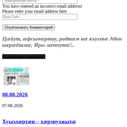
You have entered an incorrect email address!
Please enter your email address here
Цæйут, æфсымæртау, радтæм нæ къухтæ Абон
кæрæдзимæ, Иры лæппутæ!..
Редакторы равзæрст
08.08.2026
07.08.2026
Хуыздæртæн – хæрзиуджытæ