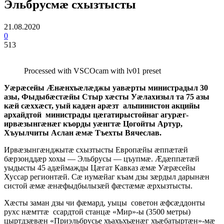
Эльбрусмӕ схызтысты
21.08.2020
0
513
Processed with VSCOcam with lv01 preset
Уӕрӕсейы Ӕнӕнхъӕлӕджы уавӕрты министрадыл 30
азы, Фыдыбӕстӕйы Стыр хӕсты Уӕлахизыл та 75 азы
кӕй сӕххӕст, уый кадӕн арӕзт альпинистон акцийы
архайдтой министрады цӕгатирыстойнаг агурӕг-
ирвӕзынгӕнӕг къорды уӕнгтӕ Цогойты Артур,
Хъуылчиты Аслан ӕмӕ Тъехты Вячеслав.
Ирвӕзынгӕнджытӕ схызтысты Европӕйы ӕппӕтӕй
бӕрзонддӕр хохы — Эльбрусы — цъупмӕ. Ӕдӕппӕтӕй
уыдысты 45 адӕймажды Цӕгат Кавказ ӕмӕ Уӕрӕсейы
Хуссар регионтӕй. Сӕ иумӕйаг къам дзы зӕрдыл дарынӕн
систой ӕмӕ ӕнӕфыдбылызӕй фӕстӕмӕ ӕрхызтысты.
Хӕсты заман дзы чи фӕмард, уыцы советон ӕфсӕддонты
рухс нӕмттӕ ссардтой станцӕ «Мир»-ы (3500 метры)
цыртдзӕвӕн «Приэльбрусье хъахъхъӕнӕг хъӕбатыртӕн»-мӕ