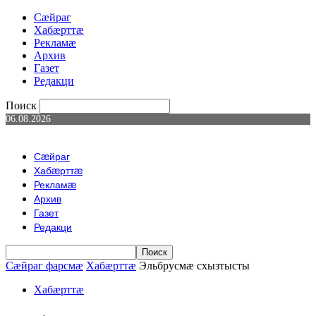
Сæйраг
Хабæрттæ
Рекламæ
Архив
Газет
Редакци
Поиск
06.08.2026
Сæйраг
Хабæрттæ
Рекламæ
Архив
Газет
Редакци
Сæйраг фарсмæ
Хабæрттæ
Эльбрусмӕ схызтысты
Хабæрттæ