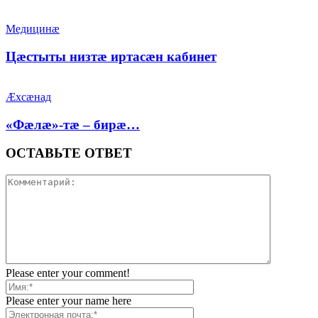
Медицинæ
Цæстыты низтæ иртасæн кабинет
Æхсæнад
«Фæлæ»-тæ – бирæ…
ОСТАВЬТЕ ОТВЕТ
Please enter your comment!
Please enter your name here