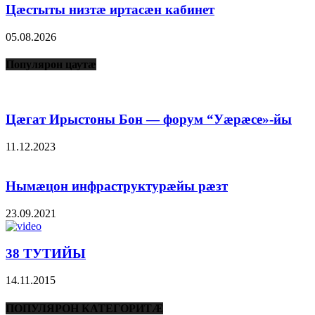
Цæстыты низтæ иртасæн кабинет
05.08.2026
Популярон цаутæ
Цæгат Ирыстоны Бон — форум “Уæрæсе»-йы
11.12.2023
Нымæцон инфраструктурæйы рæзт
23.09.2021
38 ТУТИЙЫ
14.11.2015
ПОПУЛЯРОН КАТЕГОРИТÆ