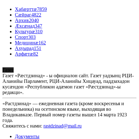
Хабæрттæ
7859
Сæйраг
4822
Архив
2040
Æхсæнад
347
Культурæ
310
Спорт
303
Медицинæ
162
Ахуырад
151
Арфæтæ
82
Газет
Газет «Рæстдзинад» - ы официалон сайт. Газет уадзынц РЦИ-
Аланийы Парламент, РЦИ-Аланийы Хицауад, паддзахадон
кусæндон «Республикон адæмон газет «Рæстдзинад»-ы
редакци».
«Растдзинад» — ежедневная газета (кроме воскресенья и
понедельника) на осетинском языке, выходящая во
Владикавказе. Первый номер газеты вышел 14 марта 1923
года.
Свяжитесь с нами:
rastdzinad@mail.ru
Документы