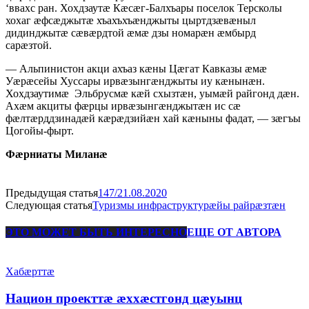
‘ввахс ран. Хохдзаутӕ Кӕсӕг-Балхъары поселок Терсколы
хохаг ӕфсӕджытӕ хъахъхъӕнджыты цыртдзӕвӕныл
дидинджытӕ сӕвӕрдтой ӕмӕ дзы номарӕн ӕмбырд
сарӕзтой.
— Альпинистон акци ахъаз кӕны Цӕгат Кавказы ӕмӕ
Уӕрӕсейы Хуссары ирвӕзынгӕнджыты иу кӕнынӕн.
Хохдзаутимӕ Эльбрусмӕ кӕй схызтӕн, уымӕй райгонд дӕн.
Ахӕм акциты фӕрцы ирвӕзынгӕнджытӕн ис сӕ
фӕлтӕрддзинадӕй кӕрӕдзийӕн хай кӕныны фадат, — зӕгъы
Цогойы-фырт.
Фӕрниаты Миланӕ
Предыдущая статья
147/21.08.2020
Следующая статья
Туризмы инфраструктурӕйы райрӕзтӕн
ЭТО МОЖЕТ БЫТЬ ИНТЕРЕСНО
ЕЩЕ ОТ АВТОРА
Хабæрттæ
Национ проекттæ æххæстгонд цæуынц