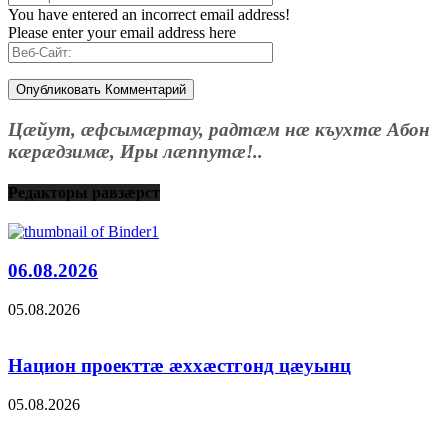
You have entered an incorrect email address!
Please enter your email address here
Цæйут, æфсымæртау, радтæм нæ къухтæ Абон
кæрæдзимæ, Иры лæппутæ!..
Редакторы равзæрст
06.08.2026
05.08.2026
Национ проекттæ æххæстгонд цæуынц
05.08.2026