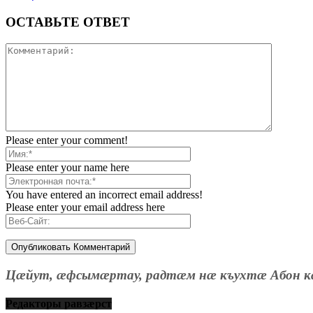
ОСТАВЬТЕ ОТВЕТ
Please enter your comment!
Please enter your name here
You have entered an incorrect email address!
Please enter your email address here
Цæйут, æфсымæртау, радтæм нæ къухтæ Абон к
Редакторы равзæрст