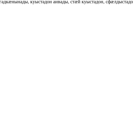
ггадкӕнынады, куыстадон аивады, стӕй куыстадон, сфӕлдыста