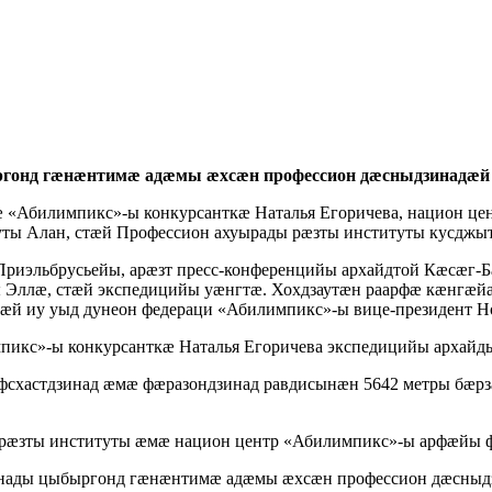
ргонд гӕнӕнтимӕ адӕмы ӕхсӕн профессион дӕсныдзинадӕй 
«Абилимпикс»-ы конкурсанткӕ Наталья Егоричева, национ це
уты Алан, стӕй Профессион ахуырады рӕзты институты кусджы
Приэльбрусьейы, арӕзт пресс-конференцийы архайдтой Кӕсӕг-
Эллӕ, стӕй экспедицийы уӕнгтӕ. Хохдзаутӕн раарфӕ кӕнгӕй
й иу уыд дунеон федераци «Абилимпикс»-ы вице-президент Но
пикс»-ы конкурсанткӕ Наталья Егоричева экспедицийы архайд
схастдзинад ӕмӕ фӕразондзинад равдисынӕн 5642 метры бӕр
 рӕзты институты ӕмӕ национ центр «Абилимпикс»-ы арфӕйы 
нады цыбыргонд гӕнӕнтимӕ адӕмы ӕхсӕн профессион дӕсныд