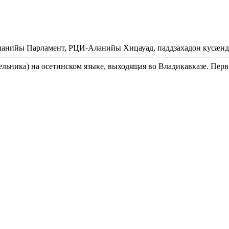
Аланийы Парламент, РЦИ-Аланийы Хицауад, паддзахадон кусæнд
ельника) на осетинском языке, выходящая во Владикавказе. Перв