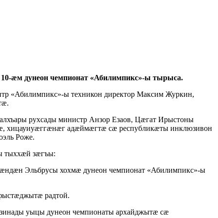
10-ӕм дунеон чемпионат «Абилимпикс»-ы тырыса.
нтр «Абилимпикс»-ы техникон директор Максим Журкин,
тӕ.
Балхъары рухсады министр Анзор Езаов, Цӕгат Ирыстоны
ӕ, хицауиуӕггӕнӕг адӕймӕгтӕ сӕ республикӕты инклюзивон
эль Роже.
ы тыххӕй зӕгъы:
зӕндӕн Эльбрусы хохмӕ дунеон чемпионат «Абилимпикс»-ы
фыстӕджытӕ радтой.
зинады уыцы дунеон чемпионаты архайджытӕ сӕ