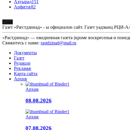
Ахуырад
151
Арфæтæ
82
Газет
Газет «Рæстдзинад» - ы официалон сайт. Газет уадзынц РЦИ-
«Растдзинад» — ежедневная газета (кроме воскресенья и понед
Свяжитесь с нами:
rastdzinad@mail.ru
Документы
Газет
Редакци
Рекламæ
Карта сайта
Архив
Архив
08.08.2026
Архив
07.08.2026