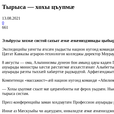
Тырыса — хохы цъупмӕ
13.08.2021
0
661
Эльбрусы хохмӕ систой сахъат ӕмӕ ӕнӕниздзинады цыбы
Экспедицийы уӕнгты ӕхсӕн уыдысты национ иугонд командӕ 
Цӕгат Кавказы аграрон-технологон колледжы директор Моура
8 августы — ома, Альпинизмы дунеон бон амынд цауы кадӕн 
ахуырады министры хӕстӕ рӕстӕгмӕ ӕххӕстгӕнӕг Алыбегты 
ахуырады рӕзты тыххӕй хабӕрттӕ радзырдтой. Арфӕгӕнджытӕ
Компетенци «массажист»-ӕй национ иугонд командӕ «Абилим
— Хохы цъупмӕ схызт мӕ цӕрӕнбонты нӕ ферох уыдзӕн. Ныф
тырыса систам.
Пресс-конференцийы заман хохдзаутӕн Профессион ахуырады
Иннӕ аз Мӕскуыйы чи ацӕудзӕн, инвалидтӕ ӕмӕ ӕнӕниздзи