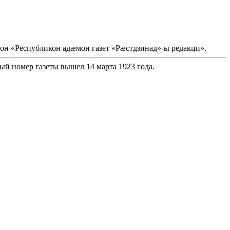
он «Республикон адæмон газет «Рæстдзинад»-ы редакци».
ый номер газеты вышел 14 марта 1923 года.