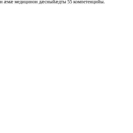
дон ӕмӕ медицинон дӕсныйӕдты 55 компетенцийы.