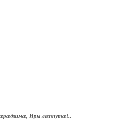
æрæдзимæ, Иры лæппутæ!..