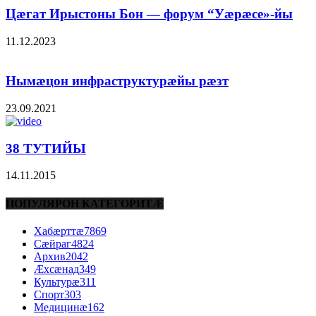
Цæгат Ирыстоны Бон — форум “Уæрæсе»-йы
11.12.2023
Нымæцон инфраструктурæйы рæзт
23.09.2021
38 ТУТИЙЫ
14.11.2015
ПОПУЛЯРОН КАТЕГОРИТÆ
Хабæрттæ
7869
Сæйраг
4824
Архив
2042
Æхсæнад
349
Культурæ
311
Спорт
303
Медицинæ
162