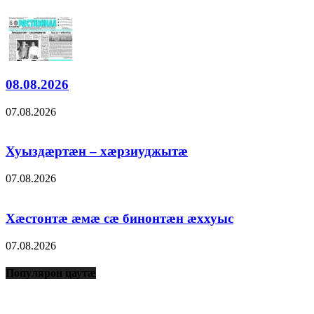
08.08.2026
07.08.2026
Хуыздæртæн – хæрзиуджытæ
07.08.2026
Хæстонтæ æмæ сæ бинонтæн æххуыс
07.08.2026
Популярон цаутæ