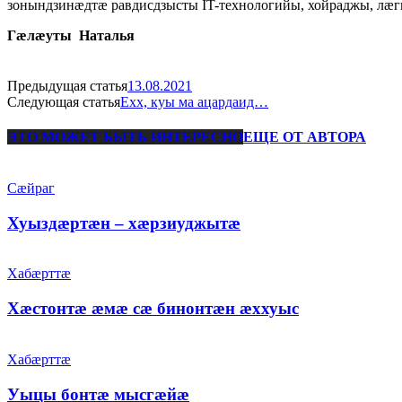
зонындзинӕдтӕ равдисдзысты IT-технологийы, хойраджы, лӕ
Гӕлӕуты Наталья
Предыдущая статья
13.08.2021
Следующая статья
Ехх, куы ма ацардаид…
ЭТО МОЖЕТ БЫТЬ ИНТЕРЕСНО
ЕЩЕ ОТ АВТОРА
Сæйраг
Хуыздæртæн – хæрзиуджытæ
Хабæрттæ
Хæстонтæ æмæ сæ бинонтæн æххуыс
Хабæрттæ
Уыцы бонтæ мысгæйæ