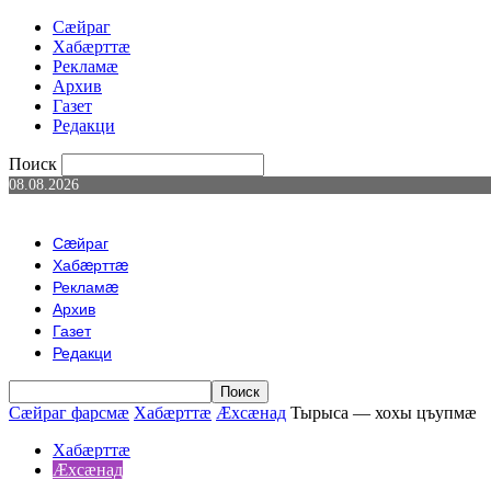
Сæйраг
Хабæрттæ
Рекламæ
Архив
Газет
Редакци
Поиск
08.08.2026
Сæйраг
Хабæрттæ
Рекламæ
Архив
Газет
Редакци
Сæйраг фарсмæ
Хабæрттæ
Æхсæнад
Тырыса — хохы цъупмӕ
Хабæрттæ
Æхсæнад