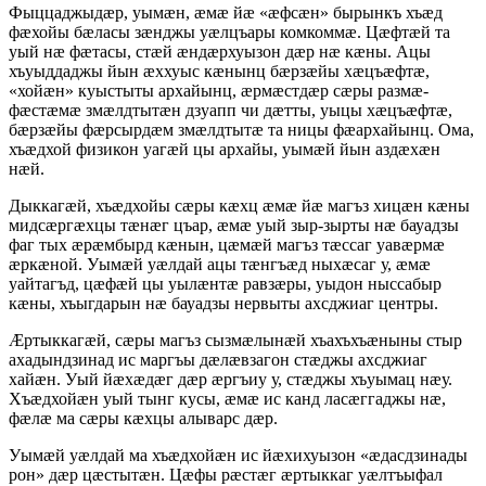
Фыццаджыдӕр, уымӕн, ӕмӕ йӕ «ӕфсӕн» бырынкъ хъӕд
фӕхойы бӕласы зӕнджы уӕлцъары комкоммӕ. Цӕфтӕй та
уый нӕ фӕтасы, стӕй ӕндӕрхуызон дӕр нӕ кӕны. Ацы
хъуыддаджы йын ӕххуыс кӕнынц бӕрзӕйы хӕцъӕфтӕ,
«хойӕн» куыстыты архайынц, ӕрмӕстдӕр сӕры размӕ-
фӕстӕмӕ змӕлдтытӕн дзуапп чи дӕтты, уыцы хӕцъӕфтӕ,
бӕрзӕйы фӕрсырдӕм змӕлдтытӕ та ницы фӕархайынц. Ома,
хъӕдхой физикон уагӕй цы архайы, уымӕй йын аздӕхӕн
нӕй.
Дыккагӕй, хъӕдхойы сӕры кӕхц ӕмӕ йӕ магъз хицӕн кӕны
мидсӕргӕхцы тӕнӕг цъар, ӕмӕ уый зыр-зырты нӕ бауадзы
фаг тых ӕрӕмбырд кӕнын, цӕмӕй магъз тӕссаг уавӕрмӕ
ӕркӕной. Уымӕй уӕлдай ацы тӕнгъӕд ныхӕсаг у, ӕмӕ
уайтагъд, цӕфӕй цы уылӕнтӕ равзӕры, уыдон ныссабыр
кӕны, хъыгдарын нӕ бауадзы нервыты ахсджиаг центры.
Ӕртыккагӕй, сӕры магъз сызмӕлынӕй хъахъхъӕныны стыр
ахадындзинад ис маргъы дӕлӕвзагон стӕджы ахсджиаг
хайӕн. Уый йӕхӕдӕг дӕр ӕргъиу у, стӕджы хъуымац нӕу.
Хъӕдхойӕн уый тынг кусы, ӕмӕ ис канд ласӕггаджы нӕ,
фӕлӕ ма сӕры кӕхцы алыварс дӕр.
Уымӕй уӕлдай ма хъӕдхойӕн ис йӕхихуызон «ӕдасдзинады
рон» дӕр цӕстытӕн. Цӕфы рӕстӕг ӕртыккаг уӕлтъыфал