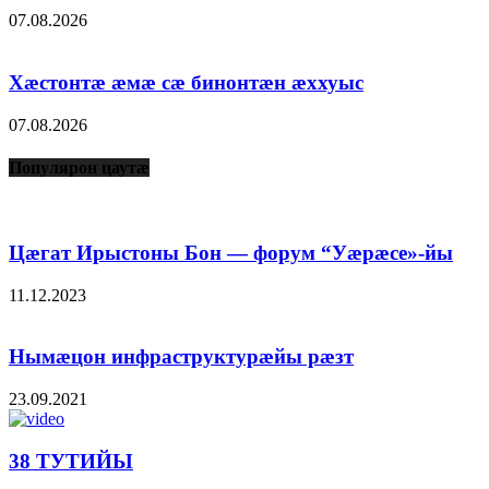
07.08.2026
Хæстонтæ æмæ сæ бинонтæн æххуыс
07.08.2026
Популярон цаутæ
Цæгат Ирыстоны Бон — форум “Уæрæсе»-йы
11.12.2023
Нымæцон инфраструктурæйы рæзт
23.09.2021
38 ТУТИЙЫ