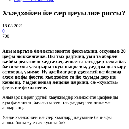
Хъӕдхойӕн йӕ сӕр цӕуылнӕ риссы?
18.08.2021
0
700
Ацы мӕргътӕ бӕлӕсты зӕнгтӕ фӕкъахынц, секундмӕ 20
цӕфы ныккӕнгӕйӕ. Цы тых радтынц, уый та абарӕн
вӕййы реактивон хӕдтӕхӕг, ӕппӕты тагъддӕр тӕхгӕйӕ,
йӕхи зӕххы уӕлцъарыл куы ныццӕвы, уӕд дзы цы хъару
сӕвзӕры, уыимӕ. Иу адӕймаг дӕр удӕгасӕй нӕ баззаид
ахӕм цӕфы фӕстӕ, хъӕдхойтӕ та йӕ хъуыды дӕр нӕ
кӕнынц. Уыдон ӕнцад-ӕнцойӕ цӕрынц, сӕ «куысты»
фӕтк нӕ фехалгӕйӕ.
Алыварс цӕрӕг удтӕй хъауджыдӕр хъӕдхойтӕ цасфӕнды
куы фӕхойынц бӕлӕсты зӕнгтӕ, уӕддӕр ӕй ницӕмӕ
ӕрдарынц.
Уӕдӕ хъӕдхойӕн йӕ сӕр хъыгдард цӕуылнӕ баййафы
ӕрвылбоны «уӕззау куыстӕй»?