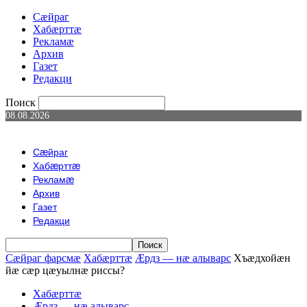
Сæйраг
Хабæрттæ
Рекламæ
Архив
Газет
Редакци
Поиск
08.08.2026
Сæйраг
Хабæрттæ
Рекламæ
Архив
Газет
Редакци
Сæйраг фарсмæ
Хабæрттæ
Æрдз — нæ алыварс
Хъӕдхойӕн
йӕ сӕр цӕуылнӕ риссы?
Хабæрттæ
Æрдз — нæ алыварс