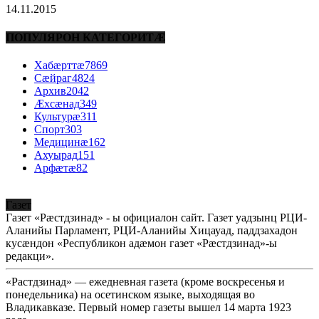
14.11.2015
ПОПУЛЯРОН КАТЕГОРИТÆ
Хабæрттæ
7869
Сæйраг
4824
Архив
2042
Æхсæнад
349
Культурæ
311
Спорт
303
Медицинæ
162
Ахуырад
151
Арфæтæ
82
Газет
Газет «Рæстдзинад» - ы официалон сайт. Газет уадзынц РЦИ-
Аланийы Парламент, РЦИ-Аланийы Хицауад, паддзахадон
кусæндон «Республикон адæмон газет «Рæстдзинад»-ы
редакци».
«Растдзинад» — ежедневная газета (кроме воскресенья и
понедельника) на осетинском языке, выходящая во
Владикавказе. Первый номер газеты вышел 14 марта 1923