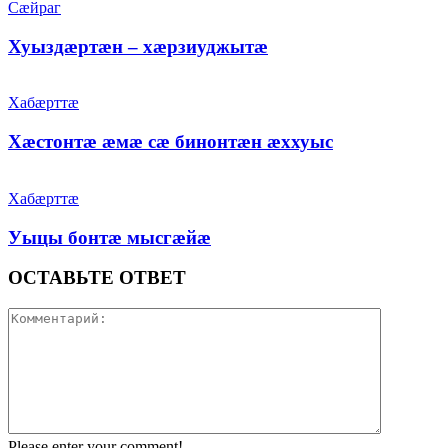
Сæйраг
Хуыздæртæн – хæрзиуджытæ
Хабæрттæ
Хæстонтæ æмæ сæ бинонтæн æххуыс
Хабæрттæ
Уыцы бонтæ мысгæйæ
ОСТАВЬТЕ ОТВЕТ
Please enter your comment!