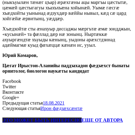
(ныкъуылӕн тӕнӕг цъар) ӕрӕхгӕны ацы маргъы цӕстытӕ,
цӕмӕй цӕстыгагуы хъахъхъӕна хойынӕй. Уымӕ гӕсгӕ
хъӕдхойты уынынад ӕдзухдӕр вӕййы нывыл, кӕд сӕ цард
хойгӕйӕ ӕрвитынц, уӕддӕр.
Хъӕдхойтӕ сты ӕнахуыр диссаджы мӕргътӕ ӕмӕ зондджын,
«кусынӕй» та фӕллад дӕр нӕ зонынц. Ныртӕккӕ
ахуыргӕндтӕ хъуыды кӕнынц, уыдоны арӕхстдзинад
адӕймагмӕ куыд фӕхӕццӕ кӕнӕн ис, ууыл.
Юрий Комаров,
Цӕгат Ирыстон-Аланийы паддзахадон фӕдзӕхст бынаты
орнитолог, биологон наукӕты кандидат
Facebook
Twitter
Вконтакте
Google+
Предыдущая статья
18.08.2021
Следующая статья
Ирон фӕдзӕхсӕнтӕ
ЭТО МОЖЕТ БЫТЬ ИНТЕРЕСНО
ЕЩЕ ОТ АВТОРА