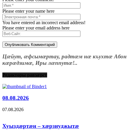
Please enter your name here
You have entered an incorrect email address!
Please enter your email address here
Цæйут, æфсымæртау, радтæм нæ къухтæ Абон
кæрæдзимæ, Иры лæппутæ!..
Редакторы равзæрст
08.08.2026
07.08.2026
Хуыздæртæн – хæрзиуджытæ