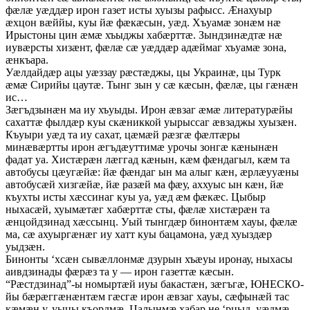
фæлæ уæддæр ирон газет исты хуызы рафысс. Æнахуыр
æхцон вæййы, куы йæ фæкæсын, уæд. Хъуамæ зонæм нæ
Ирыстоны цин æмæ хъыджы хабæрттæ. Зындзинæдтæ нæ
иувæрсты хизæнт, фæлæ сæ уæддæр адæймаг хъуамæ зона,
æнкъара.
Уæлдайдæр ацы уæззау рæстæджы, цы Украинæ, цы Турк
æмæ Сирийы цаутæ. Тынг зын у сæ кæсын, фæлæ, цы гæнæн
ис…
Зæгъдзынæн ма иу хъуыды. Ирон æвзаг æмæ литературæйы
сахаттæ фылдæр куы скæниккой уырыссаг æвзаджы хуызæн.
Къуыри уæд та иу сахат, цæмæй рæзгæ фæлтæры
минæвæртты ирон æгъдæуттимæ урочы зонгæ кæнынæн
фадат уа. Хистæрæн лæггад кæнын, кæм фæндагыл, кæм та
автобусы цæугæйæ: йæ фæндаг ын ма алыг кæн, æрлæууæны
автобусæй хизгæйæ, йæ разæй ма фæу, аххуыс ын кæн, йæ
къухты исты хæссинаг куы уа, уæд æм фæкæс. Цыбыр
ныхасæй, хуымæтæг хабæрттæ сты, фæлæ хистæрæн та
æнцойдзинад хæссынц. Уый тынгдæр бинонтæм хауы, фæлæ
ма, сæ ахуыргæнæг иу хатт куы бацамона, уæд хуыздæр
уыдзæн.
Бинонты ‘хсæн сывæллонмæ дзурын хъæуы иронау, ныхасы
аивдзинады фæрæз та у — ирон газеттæ кæсын.
“Рæстдзинад”-ы номыртæй иуы бакастæн, зæгъгæ, ЮНЕСКО-
йы бæрæггæнæнтæм гæсгæ ирон æвзаг хауы, сæфынæй тас
кæмæн у, уыцы къордмæ. Цалынмæ хабар не ‘рцыд, уæдмæ