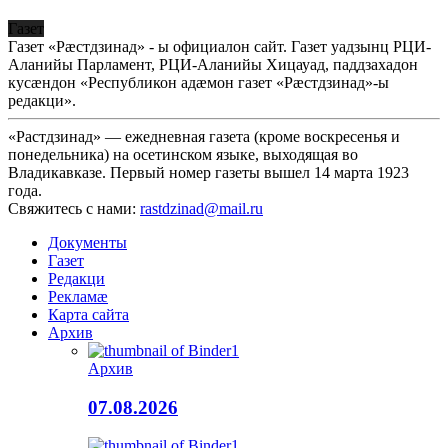
Газет
Газет «Рæстдзинад» - ы официалон сайт. Газет уадзынц РЦИ-
Аланийы Парламент, РЦИ-Аланийы Хицауад, паддзахадон
кусæндон «Республикон адæмон газет «Рæстдзинад»-ы
редакци».
«Растдзинад» — ежедневная газета (кроме воскресенья и
понедельника) на осетинском языке, выходящая во
Владикавказе. Первый номер газеты вышел 14 марта 1923
года.
Свяжитесь с нами:
rastdzinad@mail.ru
Документы
Газет
Редакци
Рекламæ
Карта сайта
Архив
Архив
07.08.2026