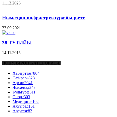
11.12.2023
Нымæцон инфраструктурæйы рæзт
23.09.2021
38 ТУТИЙЫ
14.11.2015
ПОПУЛЯРОН КАТЕГОРИТÆ
Хабæрттæ
7864
Сæйраг
4823
Архив
2041
Æхсæнад
348
Культурæ
311
Спорт
303
Медицинæ
162
Ахуырад
151
Арфæтæ
82