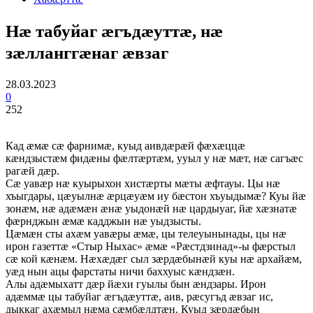
Нæ табуйаг æгъдæуттæ, нæ
зæлланггæнаг æвзаг
28.03.2023
0
252
Кад æмæ сæ фарнимæ, куыд аивдæрæй фæхæццæ
кæндзыстæм фидæны фæлтæртæм, ууыл у нæ мæт, нæ сагъæс
рагæй дæр.
Сæ уавæр нæ куырыхон хистæрты мæты æфтауы. Цы нæ
хъыгдары, цæуылнæ æрцæуæм иу бæстон хъуыдымæ? Куы йæ
зонæм, нæ адæмæн æнæ уыдонæй нæ цардыуаг, йæ хæзнатæ
фæрнджын æмæ кадджын нæ уыдзысты.
Цæмæн сты ахæм уавæры æмæ, цы телеуынынады, цы нæ
ирон газеттæ «Стыр Ныхас» æмæ «Рæстдзинад»-ы фæрстыл
сæ кой кæнæм. Нæхæдæг сыл зæрдæбынæй куы нæ архайæм,
уæд нын ацы фарстаты ничи баххуыс кæндзæн.
Алы адæмыхатт дæр йæхи гуылы бын æндзары. Ирон
адæммæ цы табуйаг æгъдæуттæ, аив, рæсугъд æвзаг ис,
дыккаг ахæмыл нæма сæмбæлдтæн. Куыд зæрдæбын