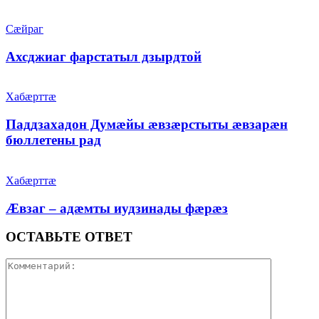
Сæйраг
Ахсджиаг фарстатыл дзырдтой
Хабæрттæ
Паддзахадон Думæйы æвзæрстыты æвзарæн
бюллетены рад
Хабæрттæ
Æвзаг – адæмты иудзинады фæрæз
ОСТАВЬТЕ ОТВЕТ