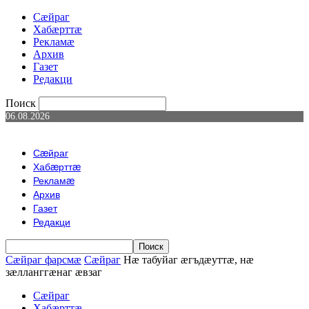
Сæйраг
Хабæрттæ
Рекламæ
Архив
Газет
Редакци
Поиск
06.08.2026
Сæйраг
Хабæрттæ
Рекламæ
Архив
Газет
Редакци
Сæйраг фарсмæ
Сæйраг
Нæ табуйаг æгъдæуттæ, нæ
зæлланггæнаг æвзаг
Сæйраг
Хабæрттæ