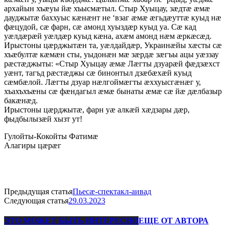
архайын хъæуы йæ хъысмæтыл. Стыр Хуыцау, зæдтæ æмæ
дауджытæ баххуыс кæнæнт не ‘взаг æмæ æгьдæуттæ куыд нæ
фæцудой, сæ фарн, сæ амонд хуыздæр куыд уа. Сæ кад
уæлдæрæй уæлдæр куыд кæна, ахæм амонд нæм æркæсæд.
Ирыстоны цæрджытæн та, уæлдайдæр, Украинæйы хæсты сæ
хъæбултæ кæмæн сты, уыдонæн мæ зæрдæ зæгъы ацы уæззау
рæстæджыты: «Стыр Хуыцау æмæ Лæгты дзуарæй фæдзæхст
уæнт, тагъд рæстæджы сæ бинонтыл дзæбæхæй куыд
сæмбæлой. Лæгты дзуар нæлгоймæгты æххуысгæнæг у,
хъахъхъæны сæ фæндагыл æмæ бынаты æмæ сæ йæ дæлбазыр
бакæнæд.
Ирыстоны цæрджытæ, фарн уæ алкæй хæдзары дæр,
фыдбылызæй хызт ут!
Гулойты-Кокойты Фатимæ
Алагиры цæрæг
Предыдущая статья
Пьесæ-спектакл-аивад
Следующая статья
29.03.2023
ЭТО МОЖЕТ БЫТЬ ИНТЕРЕСНО
ЕЩЕ ОТ АВТОРА