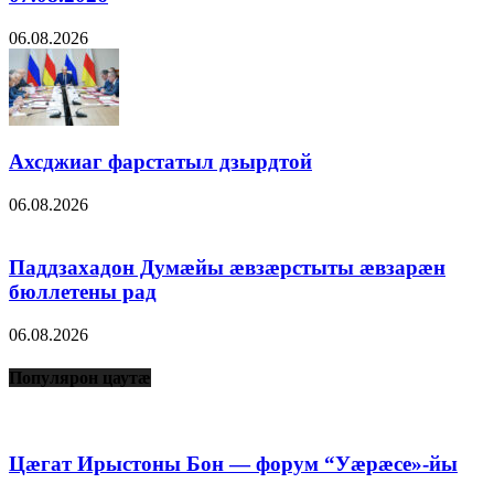
06.08.2026
Ахсджиаг фарстатыл дзырдтой
06.08.2026
Паддзахадон Думæйы æвзæрстыты æвзарæн
бюллетены рад
06.08.2026
Популярон цаутæ
Цæгат Ирыстоны Бон — форум “Уæрæсе»-йы