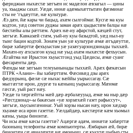
фæрнджын ныхæстæ зæгъæн ис мадæлон æвзагыл — цины
уа, хъыджы сахат. Уæдæ, иннæ адæмыхæттытæн фæзминаг
сты не ‘гъдæуттæ, нæ культурæ.
Æз дæн, йæ кары чи бацыд, ахæм сылгоймаг. Кусгæ ма куы
кодтон, уæд советон дуджы заман арæх цыдыстæм балцы нæ
бæстæйы алы рæттæм. Арæх нæ-иу афарстой, кæцæй стут,
зæгъгæ. Кавказæй стæм, уый-иу куы базыдтой, уæд ныл-иу
тынг бацин кодтой. Зонæм уын уæ культурæ æмæ æгъдæуттæ,
бирæ хабæрттæ фехъуыстам уæ уазæгуарзондзинады тыххæй.
Махæн-иу æхсызгон куыд нæ уыд ахæм ныхæстæ фехъусын.
Æгайтма нæ Ирыстон хъуыстгонд уыд Цæдисы, æмæ суанг
фæсарæнты дæр.
Фæнды мæ зæгъын телеуынынады тыххæй. Арæх фæкæсын
ПТРК «Алани»- йы хабæрттæм. Фæсивæд дзы арæх
фæдзурынц, фæлæ сæ ныхас вæййы уырыссагау. Сæ
мыггæгтæ ирон, дзургæ та кæнынц уырыссагау. Мæнмæ
гæсгæ, уый раст нæу.
Уæдæ та тæргæйтты мæй дæр æрбалæууыд, æмæ ма ныр дæр
«Рæстдзинад»-ы бакæсын «уæ хорзæхæй газет рафыссут»,
зæгъгæ, хъусынгæнинаг. Уый хорзы нысан нæу, ирон хæдзар
хъуамæ иса ирон газеттæ. Уæлдайдæр, кæстæртæ кæм хъомыл
кæны, уыцы бинонтæ.
Чи исы æмæ кæсы газеттæ? Ацæргæ адæм, иннæтæ хабæрттæ
базонынц телефонты æмæ компьютерты. Æмбарын æй, бирæ
бинонтæн сæ авналæнтæ нæ амонынц, сæ къухтæ цыбыр сты,