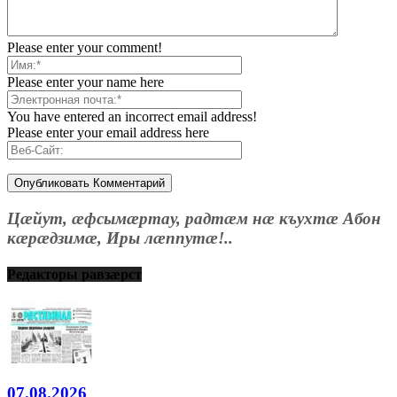
Please enter your comment!
Please enter your name here
You have entered an incorrect email address!
Please enter your email address here
Цæйут, æфсымæртау, радтæм нæ къухтæ Абон
кæрæдзимæ, Иры лæппутæ!..
Редакторы равзæрст
07.08.2026