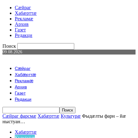
Сæйраг
Хабæрттæ
Рекламæ
Архив
Газет
Редакци
Поиск
09.08.2026
Сæйраг
Хабæрттæ
Рекламæ
Архив
Газет
Редакци
Сæйраг фарсмæ
Хабæрттæ
Культурæ
Фыдæлты фарн – йæ
ныстуан…
Хабæрттæ
Культурæ