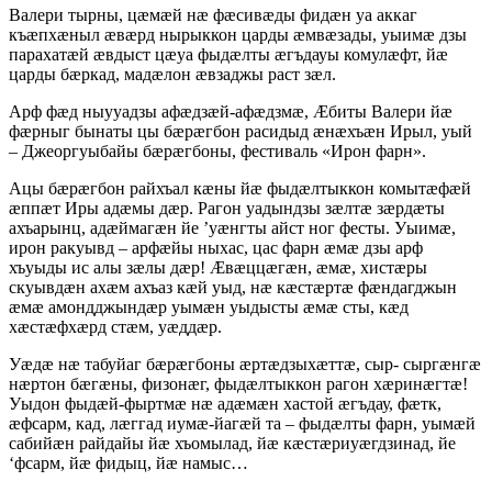
Валери тырны, цæмæй нæ фæсивæды фидæн уа аккаг
къæпхæныл æвæрд нырыккон царды æмвæзады, уыимæ дзы
парахатæй æвдыст цæуа фыдæлты æгъдауы комулæфт, йæ
царды бæркад, мадæлон æвзаджы раст зæл.
Арф фæд ныууадзы афæдзæй-афæдзмæ, Æбиты Валери йæ
фæрныг бынаты цы бæрæгбон расидыд æнæхъæн Ирыл, уый
– Джеоргуыбайы бæрæгбоны, фестиваль «Ирон фарн».
Ацы бæрæгбон райхъал кæны йæ фыдæлтыккон комытæфæй
æппæт Иры адæмы дæр. Рагон уадындзы зæлтæ зæрдæты
ахъарынц, адæймагæн йе ’уæнгты айст ног фесты. Уыимæ,
ирон ракуывд – арфæйы ныхас, цас фарн æмæ дзы арф
хъуыды ис алы зæлы дæр! Æвæццæгæн, æмæ, хистæры
скуывдæн ахæм ахъаз кæй уыд, нæ кæстæртæ фæндагджын
æмæ амондджындæр уымæн уыдысты æмæ сты, кæд
хæстæфхæрд стæм, уæддæр.
Уæдæ нæ табуйаг бæрæгбоны æртæдзыхæттæ, сыр- сыргæнгæ
нæртон бæгæны, физонæг, фыдæлтыккон рагон хæринæгтæ!
Уыдон фыдæй-фыртмæ нæ адæмæн хастой æгъдау, фæтк,
æфсарм, кад, лæггад иумæ-йагæй та – фыдæлты фарн, уымæй
сабийæн райдайы йæ хъомылад, йæ кæстæриуæгдзинад, йе
‘фсарм, йæ фидыц, йæ намыс…