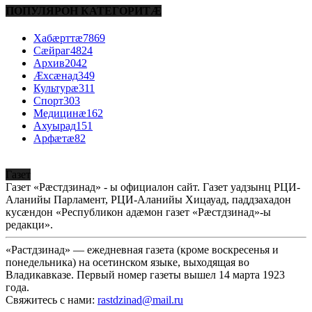
ПОПУЛЯРОН КАТЕГОРИТÆ
Хабæрттæ
7869
Сæйраг
4824
Архив
2042
Æхсæнад
349
Культурæ
311
Спорт
303
Медицинæ
162
Ахуырад
151
Арфæтæ
82
Газет
Газет «Рæстдзинад» - ы официалон сайт. Газет уадзынц РЦИ-
Аланийы Парламент, РЦИ-Аланийы Хицауад, паддзахадон
кусæндон «Республикон адæмон газет «Рæстдзинад»-ы
редакци».
«Растдзинад» — ежедневная газета (кроме воскресенья и
понедельника) на осетинском языке, выходящая во
Владикавказе. Первый номер газеты вышел 14 марта 1923
года.
Свяжитесь с нами:
rastdzinad@mail.ru