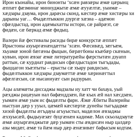
Ирон къонайы, ирон бинонты ‘хсæн равзæры æмæ цæрынц
æппæт фæзминаг миниуджытæ æмæ æууæлтæ, уыимæ –
хæдзары дзаума, ирон дарæсы сконд, кæстæр æмæ хистæры хи
дарыны уаг… Фыдæлтыккон дзургæ хæзна – адæмон
сфæлдыстад, ирон адæмыхатты истори, сæ райрæзт, сæ
фидæн, сæ бæркад æмæ фидыц.
Валери йæ фестивалы расиды бирæ конкурстæ æппæт
Ирыстоны ахуыргæнæндæтты ‘хсæн. Фæсивæд, зæгъæм,
хъуамæ зоной бæгæны фыцын, бæрæгбоны къæбæр скæнын,
кувын, ирон æвзаг æмæ литературæйы фæрстытæн дзуапп
раттын, сæ курдиат равдисын сфæлдыстадон тыгъдады,
фыццагон хъæзтыты – ерысты сæ хъару равдисын,
фыдæлтыккон хæдзары дзаумæттæ æмæ хæринæгтыл
афæлгæсын, сæ нысаниуæг сын радзурын.
Ацы алæмæты диссаджы мадзалы иу хатт чи бахауа, уый
рæхджы рацæуын нал бафæнддзæн, йæ къах æй нал хæсдзæн,
уымæн æмæ уым ис фыдæлты фарн. Æмæ Æбиты Валерийы
ныстуан дæр у ууыл, цæмæй кæстæртæ дунейы тыгъдадмæ
хизой фыдæлты æгъдауы агъуыстыл, мадæлон æвзаджы
æххуысæй, фыдыуæзæг буцгæнæн кадимæ. Мах скъоладзаутæ
æмæ ахуыргæнджытæ дæр уымæн сты æвдисæн ныр цалдæр
азы мидæг, æмæ та йæм ныр дæр æнæзивæг бафысым кодтам.