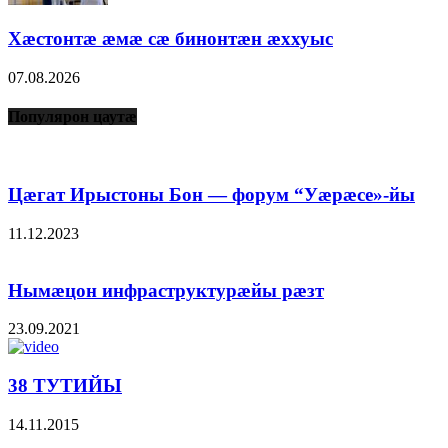
Хæстонтæ æмæ сæ бинонтæн æххуыс
07.08.2026
Популярон цаутæ
Цæгат Ирыстоны Бон — форум “Уæрæсе»-йы
11.12.2023
Нымæцон инфраструктурæйы рæзт
23.09.2021
38 ТУТИЙЫ
14.11.2015