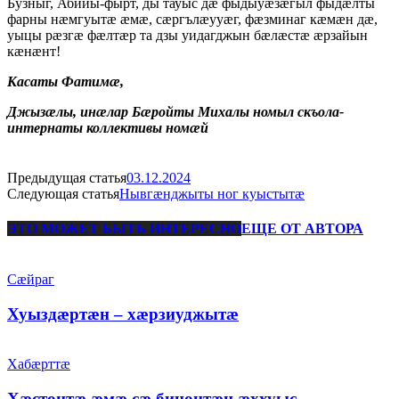
Бузныг, Абийы-фырт, ды тауыс дæ фыдыуæзæгыл фыдæлты
фарны нæмгуытæ æмæ, сæргълæууæг, фæзминаг кæмæн дæ,
уыцы рæзгæ фæлтæр та дзы уидагджын бæлæстæ æрзайын
кæнæнт!
Касаты Фатимæ,
Джызæлы, инæлар Бæройты Михалы номыл скъола-
интернаты коллективы номæй
Предыдущая статья
03.12.2024
Следующая статья
Нывгæнджыты ног куыстытæ
ЭТО МОЖЕТ БЫТЬ ИНТЕРЕСНО
ЕЩЕ ОТ АВТОРА
Сæйраг
Хуыздæртæн – хæрзиуджытæ
Хабæрттæ
Хæстонтæ æмæ сæ бинонтæн æххуыс