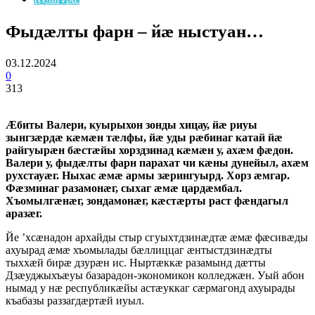
Фыдæлты фарн – йæ ныстуан…
03.12.2024
0
313
Æбиты Валери, куырыхон зонды хицау, йæ риуы
зынгзæрдæ кæмæн тæлфы, йæ уды рæбинаг катай йæ
райгуырæн бæстæйы хорздзинад кæмæн у, ахæм фæдон.
Валери у, фыдæлты фарн парахат чи кæны дунейыл, ахæм
рухстауæг. Ныхас æмæ армы
зæрингуырд. Хорз æмгар.
Фæзминаг разамонæг, сыхаг æмæ цардæмбал.
Хъомылгæнæг, зондамонæг, кæстæрты раст фæндагыл
аразæг.
Йе ’хсæнадон архайды стыр сгуыхтдзинæдтæ æмæ фæсивæды
ахуырад æмæ хъомылады бæллиццаг æнтыстдзинæдты
тыххæй бирæ дзурæн ис. Ныртæккæ разамынд дæтты
Дзæуджыхъæуы базарадон-экономикон колледжæн. Уый абон
нымад у нæ республикæйы астæуккаг сæрмагонд ахуырады
къабазы раззагдæртæй иуыл.