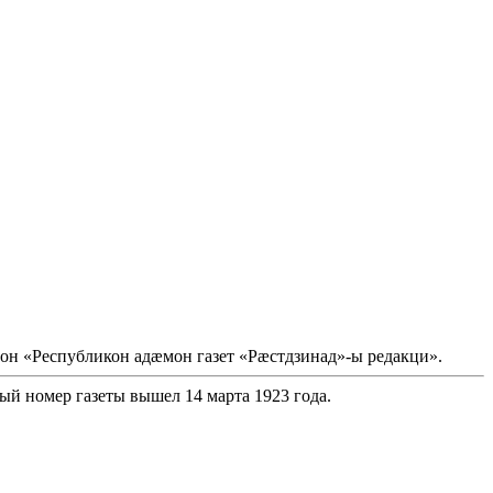
он «Республикон адæмон газет «Рæстдзинад»-ы редакци».
ый номер газеты вышел 14 марта 1923 года.