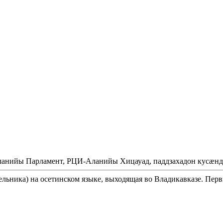
Аланийы Парламент, РЦИ-Аланийы Хицауад, паддзахадон кусæнд
ельника) на осетинском языке, выходящая во Владикавказе. Перв