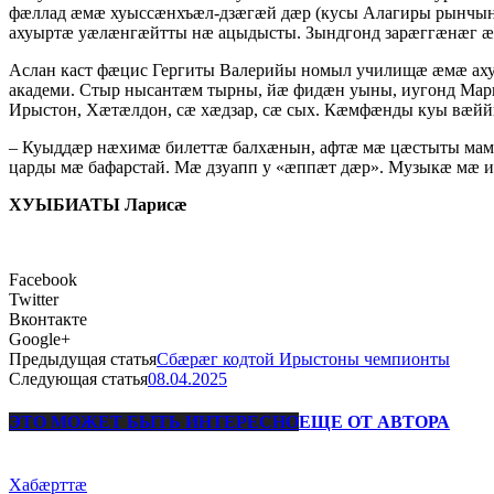
фæллад æмæ хуыссæнхъæл-дзæгæй дæр (кусы Алагиры рынчын
ахуыртæ уæлæнгæйтты нæ ацыдысты. Зындгонд зарæггæнæг æй
Аслан каст фæцис Гергиты Валерийы номыл училищæ æмæ а
академи. Стыр нысантæм тырны, йæ фидæн уыны, иугонд Мари
Ирыстон, Хæтæлдон, сæ хæдзар, сæ сых. Кæмфæнды куы вæйй
– Куыддæр нæхимæ билеттæ балхæнын, афтæ мæ цæстыты мам
царды мæ бафарстай. Мæ дзуапп у «æппæт дæр». Музыкæ мæ и
ХУЫБИАТЫ Ларисæ
Facebook
Twitter
Вконтакте
Google+
Предыдущая статья
Сбæрæг кодтой Ирыстоны чемпионты
Следующая статья
08.04.2025
ЭТО МОЖЕТ БЫТЬ ИНТЕРЕСНО
ЕЩЕ ОТ АВТОРА
Хабæрттæ