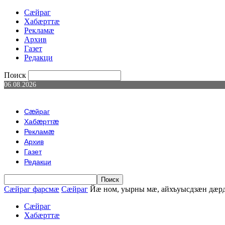
Сæйраг
Хабæрттæ
Рекламæ
Архив
Газет
Редакци
Поиск
06.08.2026
Сæйраг
Хабæрттæ
Рекламæ
Архив
Газет
Редакци
Сæйраг фарсмæ
Сæйраг
Йæ ном, уырны мæ, айхъуысдзæн дæ
Сæйраг
Хабæрттæ