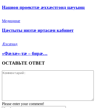
Национ проекттæ æххæстгонд цæуынц
Медицинæ
Цæстыты низтæ иртасæн кабинет
Æхсæнад
«Фæлæ»-тæ – бирæ…
ОСТАВЬТЕ ОТВЕТ
Please enter your comment!