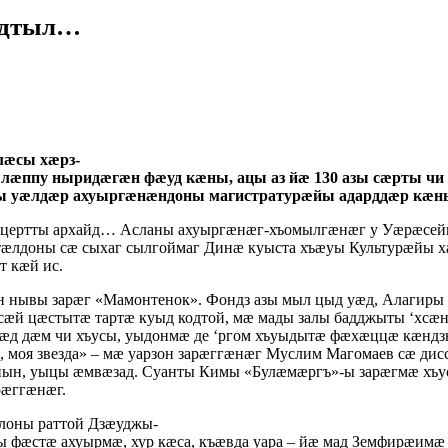
рдтыл…
лæсы хæрз-
г лæппу ныридæгæн фæуд кæны, ацы аз йæ 130 азы сæрты 
ацы уæлдæр ахуыргæнæндоны магистратурæйы адарддæр кæн
нцертты архайд… Асланы ахуыргæнæг-хъомылгæнæг у Уæрæсейы
æлдоны сæ сыхаг сылгоймаг Динæ куыста хъæуы Культурæйы х
 кæй ис.
 нывы зарæг «Мамонтенок». Фондз азы мыл цыд уæд, Алагиры 
хсæй цæстытæ тартæ куыд кодтой, мæ мады залы бадджыты ‘хс
уæд дæм чи хъусы, уыдонмæ де ‘ргом хъуыдытæ фæхæццæ кæндз
и, моя звезда» – мæ уарзон зарæггæнæг Муслим Магомаев сæ ди
ын, уыцы æмвæзад. Суанты Кимы «Булæмæргъ»-ы зарæгмæ хъу
рæггæнæг.
лоны раттой Дзæуджы-
ы фæстæ ахуырмæ, хур кæса, къæвда уара – йæ мад Земфирæ