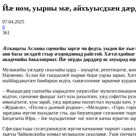
Йæ ном, уырны мæ, айхъуысдзæн дæ
07.04.2025
0
361
Æгкацаты Асланы сценæйы заргæ чи федта, уыдон йæ хъæ
аив басы зæлдæй стыр æхцондзинад райстой. Хæтæлдойна
академийы бакалавриат. Йæ зæрды дарддæр ис ахуырад 
Музыкæйы уæлдæр скъолайы цард – ахуыртæ, репетицитæ, ко
Науменко. Аслан йæ гыццылæй нырмæ бирæ уарзы зарын. Хæт
ныййарджытæн бамбарын кодта, сывæллонмæ зарынмæ курдиат
– Фыццагдæр сценæйы азарыдтæн уæрæсейаг мультипликацион
кодтон, сценæмæ фыццаг хатт куы рахызтæн, уæд софитты ру
амындтытæ, куы зарай, уæд зарæджы ныхæстыл хъуыды кæн, 
«Журавли», «Песня о далекой родине», «Мелодия», «Гори, гор
зарæджы æргом хъуыдытæ сты, цы бæрзæндмæ схизынмæ тырн
Бæцæзаты Юри, – йæ хъуыдытимæ нæ зонгæ кæны æрыгон за
Сфæлдыстады сусæгдзинæдтæ æргом кæнынмæ тырнæг сывæл
хъæуы Чайковскийы номыл музыкалон скъоламæ. Уым урочыт