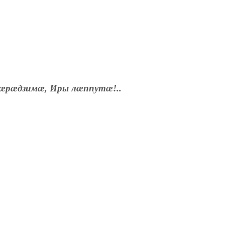
æрæдзимæ, Иры лæппутæ!..