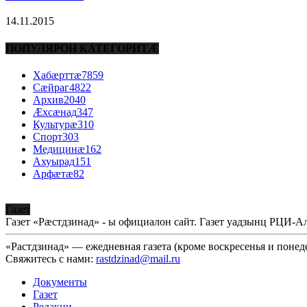
14.11.2015
ПОПУЛЯРОН КАТЕГОРИТÆ
Хабæрттæ
7859
Сæйраг
4822
Архив
2040
Æхсæнад
347
Культурæ
310
Спорт
303
Медицинæ
162
Ахуырад
151
Арфæтæ
82
Газет
Газет «Рæстдзинад» - ы официалон сайт. Газет уадзынц РЦИ-
«Растдзинад» — ежедневная газета (кроме воскресенья и понед
Свяжитесь с нами:
rastdzinad@mail.ru
Документы
Газет
Редакци