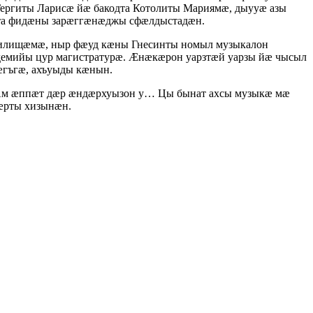
ергиты Ларисæ йæ бакодта Котолиты Мариямæ, дыууæ азы
дта фидæны зарæггæнæджы сфæлдыстадæн.
чилищæмæ, ныр фæуд кæны Гнесинты номыл музыкалон
демийы цур магистратурæ. Æнæкæрон уарзтæй уарзы йæ чысыл
æгъгæ, ахъуыды кæнын.
Ам æппæт дæр æндæрхуызон у… Цы бынат ахсы музыкæ мæ
æрты хизынæн.