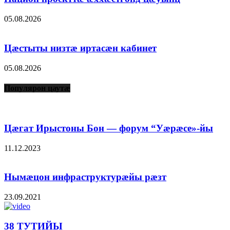
05.08.2026
Цæстыты низтæ иртасæн кабинет
05.08.2026
Популярон цаутæ
Цæгат Ирыстоны Бон — форум “Уæрæсе»-йы
11.12.2023
Нымæцон инфраструктурæйы рæзт
23.09.2021
38 ТУТИЙЫ