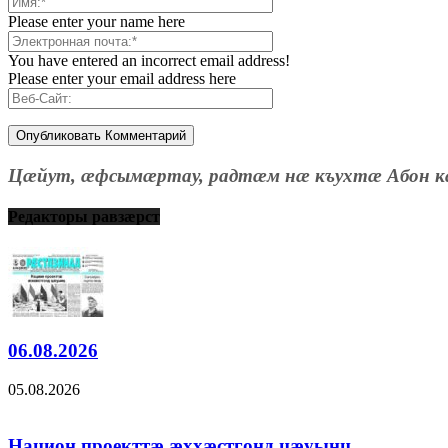
Please enter your name here
You have entered an incorrect email address!
Please enter your email address here
Цæйут, æфсымæртау, радтæм нæ къухтæ Абон к
Редакторы равзæрст
06.08.2026
05.08.2026
Национ проекттæ æххæстгонд цæуынц