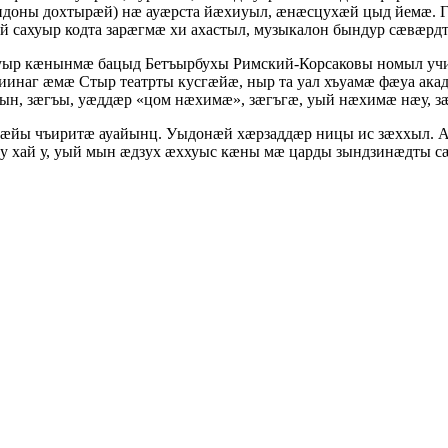
доны дохтырæй) нæ ауæрста йæхиуыл, æнæсцухæй цыд йемæ. Г
 сахуыр кодта зарæгмæ хи ахастыл, музыкалон бындур сæвæр
хуыр кæнынмæ бацыд Бетъырбухы Римский-Корсаковы номыл у
инаг æмæ Стыр театрты кусгæйæ, ныр та уал хъуамæ фæуа ака
ын, зæгъы, уæддæр «цом нæхимæ», зæгъгæ, уый нæхимæ нæу, з
æйы чъиритæ ауайынц. Уыдонæй хæрзаддæр ницы ис зæххыл. 
у хай у, уый мын æдзух æххуыс кæны мæ царды зындзинæдты с