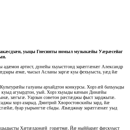
чи акæсдзæн, уыцы Гнесинты номыл музыкæйы Уæрæсейаг
ын.
 адæмон артист, дунейы хъуыстгонд зарæггæнæг Александр
æдзары æмæ, чысыл Асланы заргæ куы фехъуыста, уæд йæ
Культурæйы галуаны архайдтон конкурсы. Хорз æй бахъуыды
æн куыд агуырдтон, уый. Хорз хъуыды кæнын Динæйы
ынæ, зæгъгæ. Уарзын советон рæстæджы фыст зарджытæ.
ссаджы хорз азарыд. Дмитрий Хворостовскийы зард, йæ
сгæйæ, буар уырынгтæ сбады. Æвæджиау зарæггæнæг уыд
имæ цыдысты Хæтæлдонæй горæтмæ. Йæ ныййарæг фæскуыст