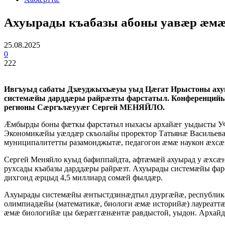
Ахуырады къабазы абоны уавæр æмæ
25.08.2025
0
222
Ивгъуыд сабаты Дзæуджыхъæуы уыд Цæгат Ирыстоны аху
системæйы дарддæры райрæзты фарстатыл. Конференций
регионы Сæргълæууæг Сергей МЕНЯЙЛО.
Æмбырды боны фæткы фарстатыл ныхасы архайæг уыдысты УФ-
Экономикæйы уæлдæр скъолайы проректор Татьянæ Васильева
муниципалитетты разамонджытæ, педагогон æмæ наукон æх
Сергей Меняйло куыд бафиппайдта, афтæмæй ахуырад у æхсæ
рухсады къабазы дарддæры райрæзт. Ахуырады системæйы фа
дихгонд æрцыд 4,5 миллиард сомæй фылдæр.
Ахуырады системæйы æнтыстдзинæдтыл дзургæйæ, республи
олимпиадæйы (математикæ, биологи æмæ историйæ) лауреаттæ
æмæ биологийæ цы бæрæггæнæнтæ равдыстой, уыдон. Архай