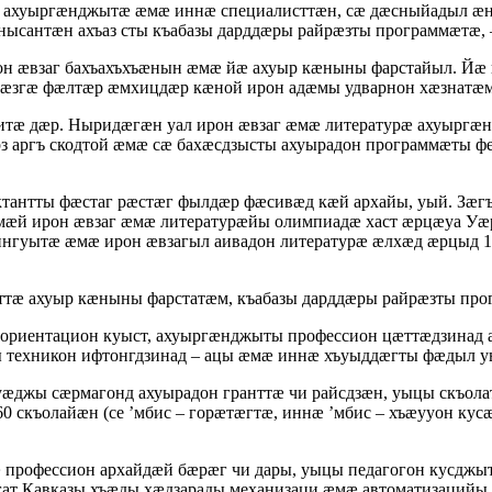
ахуыргæнджытæ æмæ иннæ специалисттæн, сæ дæсныйадыл æну
ысантæн ахъаз сты къабазы дарддæры райрæзты программæтæ, 
н æвзаг бахъахъхъæнын æмæ йæ ахуыр кæныны фарстайыл. Йæ 
æ, рæзгæ фæлтæр æмхицдæр кæной ирон адæмы удварнон хæзнат
итæ дæр. Ныридæгæн уал ирон æвзаг æмæ литературæ ахуыргæ
рз аргъ скодтой æмæ сæ бахæсдзысты ахуырадон программæты 
иктантты фæстаг рæстæг фылдæр фæсивæд кæй архайы, уый. Зæг
æмæй ирон æвзаг æмæ литературæйы олимпиадæ хаст æрцæуа У
гуытæ æмæ ирон æвзагыл аивадон литературæ æлхæд æрцыд 11
еттæ ахуыр кæныны фарстатæм, къабазы дарддæры райрæзты п
риентацион куыст, ахуыргæнджыты профессион цæттæдзинад 
 техникон ифтонгдзинад – ацы æмæ иннæ хъуыддæгты фæдыл у
жы сæрмагонд ахуырадон гранттæ чи райсдзæн, уыцы скъолат
 скъолайæн (се ’мбис – горæтæгтæ, иннæ ’мбис – хъæууон ку
æ профессион архайдæй бæрæг чи дары, уыцы педагогон кусд
 Кавказы хъæды хæдзарады механизаци æмæ автоматизацийы 