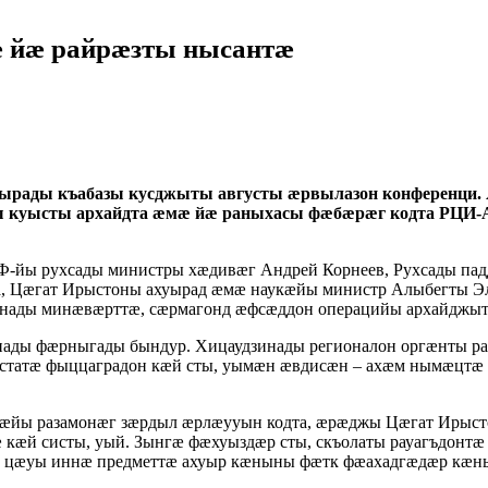
 йæ райрæзты нысантæ
ырады къабазы кусджыты августы æрвылазон конференци
ы куысты архайдта æмæ йæ раныхасы фæбæрæг кодта РЦИ-
йы рухсады министры хæдивæг Андрей Корнеев, Рухсады паддз
, Цæгат Ирыстоны ахуырад æмæ наукæйы министр Алыбегты Эл
сæнады минæвæрттæ, сæрмагонд æфсæддон операцийы архайдж
нады фæрныгады бындур. Хицаудзинады регионалон оргæнты ра
рстатæ фыццаградон кæй сты, уымæн æвдисæн – ахæм нымæцтæ 
кæйы разамонæг зæрдыл æрлæууын кодта, æрæджы Цæгат Ирыс
 кæй систы, уый. Зынгæ фæхуыздæр сты, скъолаты рауагъдонт
д цæуы иннæ предметтæ ахуыр кæныны фæтк фæахадгæдæр кæн