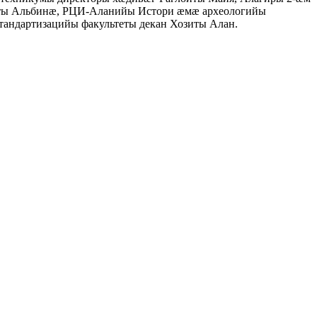
аты Альбинæ, РЦИ-Аланийы Истори æмæ археологийы
андартизацийы факультеты декан Хозиты Алан.