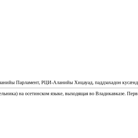
Аланийы Парламент, РЦИ-Аланийы Хицауад, паддзахадон кусæнд
ельника) на осетинском языке, выходящая во Владикавказе. Перв