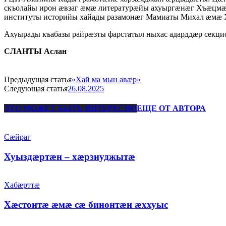
скъолайы ирон æвзаг æмæ литературæйы ахуыргæнæг Хъæцмæ
институты историйы хайады разамонæг Мамиаты Михал æмæ Хæ
Ахуырады къабазы райрæзты фарстатыл ныхас адарддæр сек
СЛАНТЫ Аслан
Предыдущая статья
«Хай ма мын авæр»
Следующая статья
26.08.2025
ЭТО МОЖЕТ БЫТЬ ИНТЕРЕСНО
ЕЩЕ ОТ АВТОРА
Сæйраг
Хуыздæртæн – хæрзиуджытæ
Хабæрттæ
Хæстонтæ æмæ сæ бинонтæн æххуыс