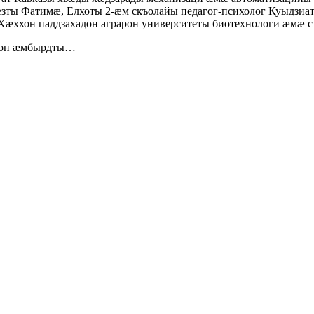
зты Фатимæ, Елхоты 2-æм скъолайы педагог-психолог Куыдзи
ххон паддзахадон аграрон университеты биотехнологи æмæ ст
цион æмбырдты…