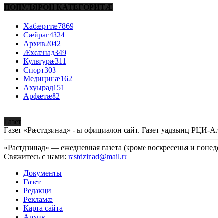
ПОПУЛЯРОН КАТЕГОРИТÆ
Хабæрттæ
7869
Сæйраг
4824
Архив
2042
Æхсæнад
349
Культурæ
311
Спорт
303
Медицинæ
162
Ахуырад
151
Арфæтæ
82
Газет
Газет «Рæстдзинад» - ы официалон сайт. Газет уадзынц РЦИ-
«Растдзинад» — ежедневная газета (кроме воскресенья и понед
Свяжитесь с нами:
rastdzinad@mail.ru
Документы
Газет
Редакци
Рекламæ
Карта сайта
Архив