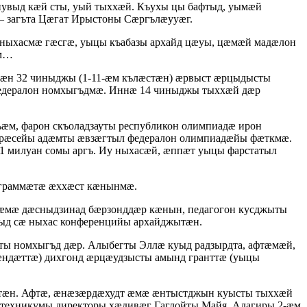
выд кæй сты, уый тыххæй. Къухы цы бафтыд, уымæй
– загъта Цæгат Ирыстоны Сæргълæууæг.
ныхасмæ гæсгæ, уыцы къабазы архайд цæуы, цæмæй мадæлон
æм…
нæн 32 чиныджы (1-11-æм кълæстæн) æрвыст æрцыдысты
федералон номхыгъдмæ. Иннæ 14 чиныджы тыххæй дæр
ъæм, фарон скъоладзауты республикон олимпиадæ ирон
æрæсейы адæмты æвзæгтыл федералон олимпиадæйы фæткмæ.
 милуан сомы аргъ. Иу ныхасæй, æппæт уыцы фарстатыл
рограммæтæ æххæст кæнынмæ.
æмæ дæсныдзинад бæрзонддæр кæнын, педагогон кусджыты
ыд сæ ныхас конференцийы архайджытæн.
ы номхыгъд дæр. Алыбегты Эллæ куыд радзырдта, афтæмæй,
сæндæттæ) дихгонд æрцæудзысты амынд гранттæ (уыцы
жытæн. Афтæ, æнæзæрдæхудт æмæ æнтыстджын куысты тыххæй
техникумы директоры хæдивæг Гаглойты Майя, Алагиры 2-æм