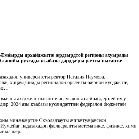
. Æмбырды архайджытæ æрдзырдтой регионы ахуырады
Аланийы рухсады къабазы дарддæры рæзты нысантæ
ахадон университеты ректор Наталия Наумова,
лæ, хицаудзинады регионалон оргæнты бæрнон кусджытæ,
ытæ…
змæ цы ахсджиаг нысантæ ис, уыдоны сæйрагдæртæй иу у
дæр: 2024 азы къабазы кусæндæттæн федералон бюджетæй
тоны минæвæрттæ Скъоладзауты æппæтуæрæсеон
æ Иумæйаг паддзахадон фæлварæнты математикæ, физикæ, хими
ыныл дæр.