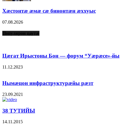
Хæстонтæ æмæ сæ бинонтæн æххуыс
07.08.2026
Популярон цаутæ
Цæгат Ирыстоны Бон — форум “Уæрæсе»-йы
11.12.2023
Нымæцон инфраструктурæйы рæзт
23.09.2021
38 ТУТИЙЫ
14.11.2015