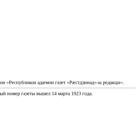
он «Республикон адæмон газет «Рæстдзинад»-ы редакци».
ый номер газеты вышел 14 марта 1923 года.