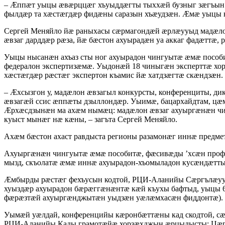
– Æппæт уыцы æвæрццæг хъуыддæгты тыххæй бузныг зæгъын 
фылдæр та хæстæгдæр фидæны саразын хъæудзæн. Æмæ уыцы н
Сергей Меняйло йæ раныхасы сæрмагондæй æрлæууыд мадæло
æвзаг дарддæр рæза, йæ бæстон ахуырадæн уа аккаг фадæтт
Уыцы нысанæн ахъаз сты ног ахуырадон чингуытæ æмæ пособ
федералон экспертизæмæ. Уыдонæй 18 чиныгæн эксперттæ хо
хæстæгдæр рæстæг экспертон къамис йæ хатдзæгтæ скæндзæн.
– Æхсызгон у, мадæлон æвзагыл конкурсты, конференциты, д
æвзагæй ссис æппæты дзыллондæр. Уыимæ, бацархайдтам, ц
Æрхæсдзынæн ма ахæм нымæц: мадæлон æвзаг ахуыргæнæн чин
куыст мынæг нæ кæны, – загъта Сергей Меняйло.
Ахæм бæстон ахаст равдыста регионы разамонæг иннæ предм
Ахуыргæнæн чингуытæ æмæ пособитæ, фæсивæды ’хсæн профо
мызд, скъолатæ æмæ иннæ ахуырадон-хъомыладон кусæндæтты
Æмбырды рæстæг фехъусын кодтой, РЦИ-Аланийы Сæргълæууæд
хуыздæр ахуырадон бæрæггæнæнтæ кæй къухы бафтыд, уыцы 60
фæрæзтæй ахуыргæнджытæн уыдзæн уæлæмхасæн фиддонтæ).
Уымæй уæлдай, конференцийы кæронбæттæны кад скодтой, с
РЦИ-Аланийы Кады грамотæйæ хорзæхджын æрцыдысты: Цæгат