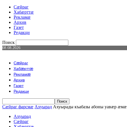
Сæйраг
Хабæрттæ
Рекламæ
Архив
Газет
Редакци
Поиск
08.08.2026
Сæйраг
Хабæрттæ
Рекламæ
Архив
Газет
Редакци
Сæйраг фарсмæ
Ахуырад
Ахуырады къабазы абоны уавæр æмæ
Ахуырад
Сæйраг
Хабæрттæ