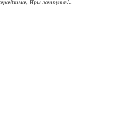
æрæдзимæ, Иры лæппутæ!..