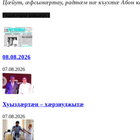
Цæйут, æфсымæртау, радтæм нæ къухтæ Абон к
Редакторы равзæрст
08.08.2026
07.08.2026
Хуыздæртæн – хæрзиуджытæ
07.08.2026