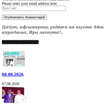
Please enter your email address here
Цæйут, æфсымæртау, радтæм нæ къухтæ Абон
кæрæдзимæ, Иры лæппутæ!..
Редакторы равзæрст
08.08.2026
07.08.2026