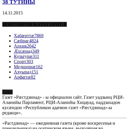
38 ТУТИЙЫ
14.11.2015
ПОПУЛЯРОН КАТЕГОРИТÆ
Хабæрттæ
7869
Сæйраг
4824
Архив
2042
Æхсæнад
349
Культурæ
311
Спорт
303
Медицинæ
162
Ахуырад
151
Арфæтæ
82
Газет
Газет «Рæстдзинад» - ы официалон сайт. Газет уадзынц РЦИ-
Аланийы Парламент, РЦИ-Аланийы Хицауад, паддзахадон
кусæндон «Республикон адæмон газет «Рæстдзинад»-ы
редакци».
«Растдзинад» — ежедневная газета (кроме воскресенья и
понедельника) на осетинском языке, выходящая во