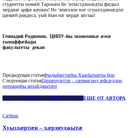
студентты номæй Таронæн йе ’нтыстдзинæдты фæдыл
зæрдиаг арфæ кæнын! Не ’мзæххон ног сгуыхтдзинæдтæ
цæмæй равдиса, уый йын нæ зæрдæ зæгъы!
Геннадий Родионов,
ЦИПУ-йы экономикæ æмæ
уынаффæйады
факультеты декан
Предыдущая статья
Фыдыбæстæйы Хъæбатырты бон
Следующая статья
Цæрæнуæттæ – сæрмагонд æфсæддон
операцийы архайджытæн
ЭТО МОЖЕТ БЫТЬ ИНТЕРЕСНО
ЕЩЕ ОТ АВТОРА
Сæйраг
Хуыздæртæн – хæрзиуджытæ