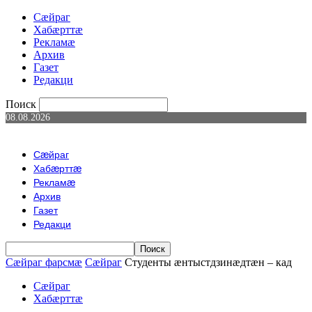
Сæйраг
Хабæрттæ
Рекламæ
Архив
Газет
Редакци
Поиск
08.08.2026
Сæйраг
Хабæрттæ
Рекламæ
Архив
Газет
Редакци
Сæйраг фарсмæ
Сæйраг
Студенты æнтыстдзинæдтæн – кад
Сæйраг
Хабæрттæ