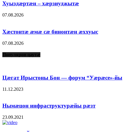
Хуыздæртæн – хæрзиуджытæ
07.08.2026
Хæстонтæ æмæ сæ бинонтæн æххуыс
07.08.2026
Популярон цаутæ
Цæгат Ирыстоны Бон — форум “Уæрæсе»-йы
11.12.2023
Нымæцон инфраструктурæйы рæзт
23.09.2021