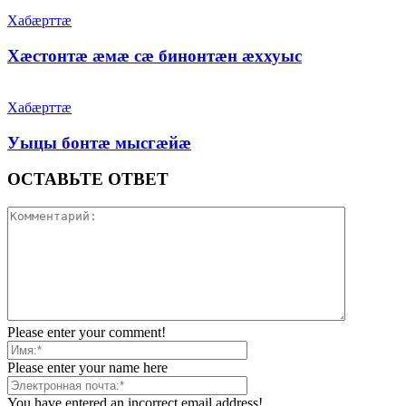
Хабæрттæ
Хæстонтæ æмæ сæ бинонтæн æххуыс
Хабæрттæ
Уыцы бонтæ мысгæйæ
ОСТАВЬТЕ ОТВЕТ
Please enter your comment!
Please enter your name here
You have entered an incorrect email address!