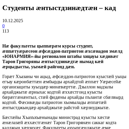
Студенты æнтыстдзинæдтæн – кад
10.12.2025
0
113
Нæ факультеты цыппæрæм курсы студент,
æппæтуæрæсеон æфсæддон-патриотон æхсæнадон змæлд
«ЮНАРМИЯ»-йы регионалон штабы хицауы хæдивæг
Тарон Григоряны æнтыстдзинæдтæ нымад кæй
æрцыдысты, уымæй райгонд дæн.
Горæт Хъазаны чи ацыд, æфсæддон-патриотон куыстæй уыцы
егъау кæронбæттæн æмбырды архайдтой æппæт Уæрæсейæ
организациты хуыздæр минæвæрттæ. Дзыллон мадзалы
архайджытæ æрныхас кодтой æххæстгонд куысты
бæрæггæнæнтыл, стæй фидæны архайды пълантæ сбæлвырд
кодтой. Фæсивæды патриотон хъомылады æппæтæй
æнтыстджындæр архайджытæ райстой хæрзиуджытæ.
Бæстæйы Хъахъхъæнынады министрад куысты хæстæ
æнæлазæй æххæстгæнæг Тарон Григорянæн саккаг кодта
кадджын хæрзиуæг. Факультеты ахуыргæнджытæ æмæ