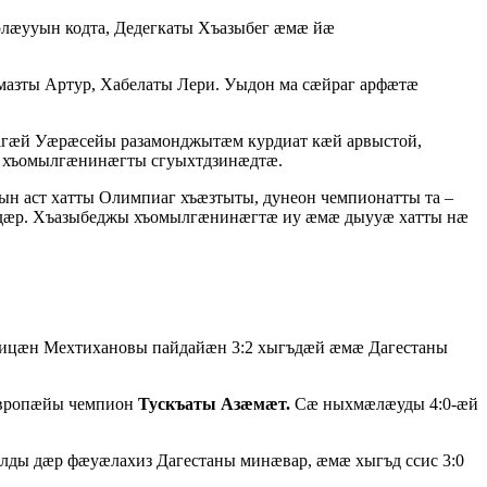
лæууын кодта, Дедегкаты Хъазыбег æмæ йæ
азты Артур, Хабелаты Лери. Уыдон ма сæйраг арфæтæ
агæй Уæрæсейы разамонджытæм курдиат кæй арвыстой,
æ хъомылгæнинæгты сгуыхтдзинæдтæ.
н аст хатты Олимпиаг хъæзтыты, дунеон чемпионатты та –
лдæр. Хъазыбеджы хъомылгæнинæгтæ иу æмæ дыууæ хатты нæ
ицæн Мехтихановы пайдайæн 3:2 хыгъдæй æмæ Дагестаны
ропæйы чемпион
Тускъаты Азæмæт.
Сæ ныхмæлæуды 4:0-æй
ды дæр фæуæлахиз Дагестаны минæвар, æмæ хыгъд ссис 3:0