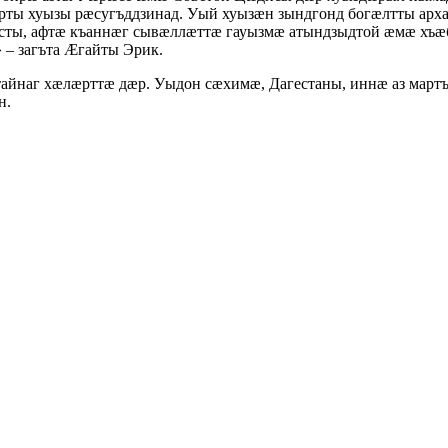
рты хуызы рæсугъддзинад. Уый хуызæн зындгонд богæлтты ар
сты, афтæ къаннæг сывæллæттæ гауызмæ атындзыдтой æмæ хъæ
 – загъта Æгайты Эрик.
айнаг хæлæрттæ дæр. Уыдон сæхимæ, Дагестаны, иннæ аз мар
н.