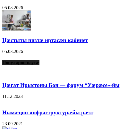
05.08.2026
Цæстыты низтæ иртасæн кабинет
05.08.2026
Популярон цаутæ
Цæгат Ирыстоны Бон — форум “Уæрæсе»-йы
11.12.2023
Нымæцон инфраструктурæйы рæзт
23.09.2021