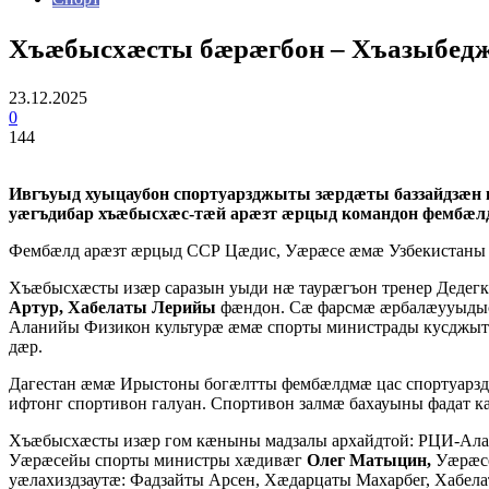
Хъæбысхæсты бæрæгбон – Хъазыбед
23.12.2025
0
144
Ивгъуыд хуыцаубон спортуарзджыты зæрдæты баззайдзæн
уæгъдибар хъæбысхæс-тæй арæзт æрцыд командон фембæл
Фембæлд арæзт æрцыд ССР Цæдис, Уæрæсе æмæ Узбекистаны 
Хъæбысхæсты изæр саразын уыди нæ таурæгъон тренер Деде
Артур, Хабелаты Лерийы
фæндон. Сæ фарсмæ æрбалæууыдыс
Аланийы Физикон культурæ æмæ спорты министрады кусджытæ
дæр.
Дагестан æмæ Ирыстоны богæлтты фембæлдмæ цас спортуарз
ифтонг спортивон галуан. Спортивон залмæ бахауыны фада
Хъæбысхæсты изæр гом кæныны мадзалы архайдтой: РЦИ-Ал
Уæрæсейы спорты министры хæдивæг
Олег Матыцин,
Уæрæсе
уæлахиздзаутæ: Фадзайты Арсен, Хæдарцаты Махарбег, Хабела