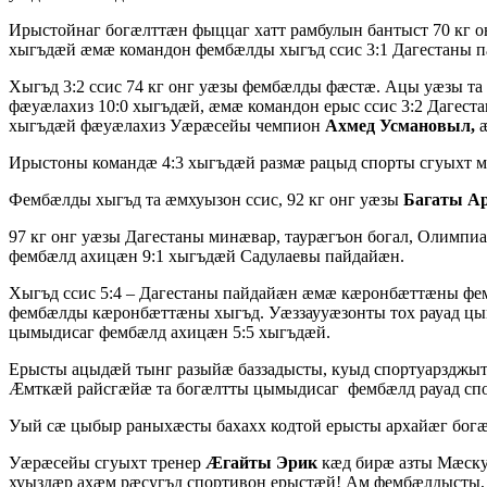
Ирыстойнаг богæлттæн фыццаг хатт рамбулын бантыст 70 кг о
хыгъдæй æмæ командон фембæлды хыгъд ссис 3:1 Дагестаны 
Хыгъд 3:2 ссис 74 кг онг уæзы фембæлды фæстæ. Ацы уæзы т
фæуæлахиз 10:0 хыгъдæй, æмæ командон ерыс ссис 3:2 Дагес
хыгъдæй фæуæлахиз Уæрæсейы чемпион
Ахмед Усмановыл,
æ
Ирыстоны командæ 4:3 хыгъдæй размæ рацыд спорты сгуыхт 
Фембæлды хыгъд та æмхуызон ссис, 92 кг онг уæзы
Багаты Ар
97 кг онг уæзы Дагестаны минæвар, таурæгъон богал, Олимпиа
фембæлд ахицæн 9:1 хыгъдæй Садулаевы пайдайæн.
Хыгъд ссис 5:4 – Дагестаны пайдайæн æмæ кæронбæттæны фе
фембæлды кæронбæттæны хыгъд. Уæззаууæзонты тох рауад ц
цымыдисаг фембæлд ахицæн 5:5 хыгъдæй.
Ерысты ацыдæй тынг разыйæ баззадысты, куыд спортуарздж
Æмткæй райсгæйæ та богæлтты цымыдисаг фембæлд рауад спо
Уый сæ цыбыр раныхæсты бахахх кодтой ерысты архайæг богæ
Уæрæсейы сгуыхт тренер
Æгайты Эрик
кæд бирæ азты Мæску
хуыздæр ахæм рæсугъд спортивон ерыстæй! Ам фембæлдысты