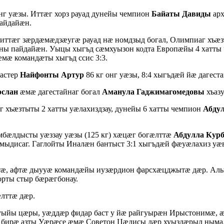
нг уæзы. Иттæг хорз рауад дунейы чемпион
Байаты Давиды
ар
пайдайæн.
а иттæг зæрдæмæдзæугæ рауад нæ номдзыд богал, Олимпиаг хъæ
таны пайдайæн. Уыцы хыгъд сæмхуызон кодта Европæйы 4 хатт
мæ командæты хыгъд ссис 3:3.
мастер
Найфонты Артур
86 кг онг уæзы, 8:4 хыгъдæй йæ даге
слан
æмæ дагестайнаг богал
Аманула Гаджимагомедовы
хъазу
г хъæзтыты 2 хатты уæлахиздзау, дунейы 6 хатты чемпион
Абду
мбæлдысты уæззау уæзы (125 кг) хæцæг богæлттæ
Абдулла Кур
ымыдисаг. Гаглойты Иналæн бантыст 3:1 хыгъдæй фæуæлахиз
ытæ, афтæ дыууæ командæйы иузæрдион фарсхæцджытæ дæр. А
рты стыр бæрæгбонау.
лттæ дæр.
ыйы цæры, уæддæр фидар баст у йæ райгуырæн Ирыстонимæ, æ
, бирæ азты Уæрæсе æмæ Советон Цæдисы дæр хуыздæрыл ныма