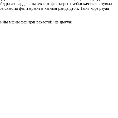
хайд разæнгард кæны æвзонг фæлтæры хъæбысхæстыл æнувыд
бысхæсты фæлтæрæнтæ кæнын райдыдтой. Тынг хорз рауад
тъийы мæйы фæндон рахастой нæ дыууæ