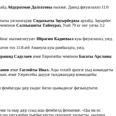
хайд
Абдурахман Далгатовы
ныхмæ. Давид фæуæлахиз 11:0
зтыты уæлахиздзау
Сидахъаты Зауырбеджы
архайд. Зауырбег
ы чемпион
Салхъазанты Таймураз.
Уый 79 кг онг уæзы 3:2
стайнаг ныхмæлæууæг
Ибрагим Кадиевыл
куы фæуæлахиз, уæд.
атон тох 11:8-æй Аманула куы рамбылдта, уæд.
лрашид Садулаев
æмæ Европæйы чемпион
Багаты Арсланы
банов
æмæ
Гаглойты Инал.
Ацы тохæй аразгæ уыд командæты
 уæвын, æмæ Уæрæсейы дыууæ тыхджындæр командæйы
лы фембæлды дæр уыдис йæхи цымыдисаг фæзындтытæ.
мæ та ныр дæр ссыд ацы фембæлд фенынмæ. «Цы ма ис
д цы уæгъдибар хъæбысхæсты скъолатæ уыдысты, уыдоны