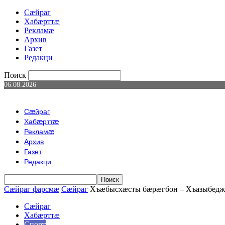
Сæйраг
Хабæрттæ
Рекламæ
Архив
Газет
Редакци
Поиск
06.08.2026
Сæйраг
Хабæрттæ
Рекламæ
Архив
Газет
Редакци
Сæйраг фарсмæ
Сæйраг
Хъæбысхæсты бæрæгбон – Хъазыбедж
Сæйраг
Хабæрттæ
Спорт