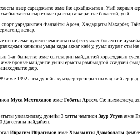
ысхæсты изæр саразджытæ æмæ йæ архайджытæн. Уый зæрдыл æр
хъæбысхæсты сырæзтмæ цы стыр æвæрæнтæ бахастой, уый.
 спорт-уарзджытæн Фадзайты Арсен, Хæдарцаты Махарбег, Тайм
æрмагонд лæвар.
хъæзтытæ æмæ дунеон чемпионатты фесгуыхæг богæлттæ иумæй
рзæхджын кæныны уыцы кады аккаг кæй у, ууыл дзурæг сты й
лын 1-аг бынæттæ æмæ сыгъзæрин майдантæй хорзæхджын суæвы
т æмæ бронзæ майдантæ уыцы ерысты рамбылдтой ссæдзæй фы
ацахсджытæ дæр.
989 æмæ 1992 азты дунейы хуыздæр тренерыл нымад кæй æрцыд.
мпион
Муса Мехтиханов
æмæ
Гобаты Артем.
Сæ ныхмæлæуд ах
æзтыты уæлахиздзау, дунейы 3 хатты чемпион
Заур Угуев
æмæ Ев
0 Дагестаны пайдайæн.
богал
Ибрагим Ибрагимов
æмæ
Хъызынты Дзамболаты
фембæл