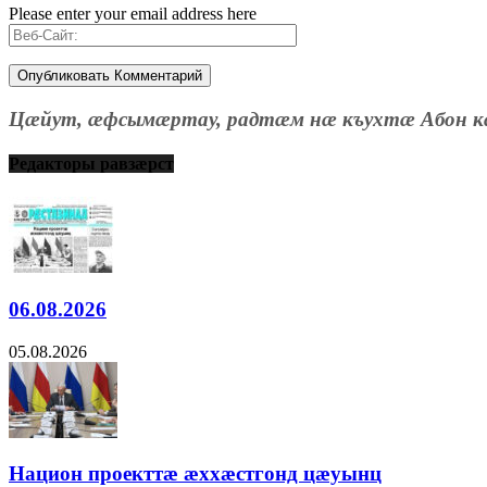
Please enter your email address here
Цæйут, æфсымæртау, радтæм нæ къухтæ Абон к
Редакторы равзæрст
06.08.2026
05.08.2026
Национ проекттæ æххæстгонд цæуынц