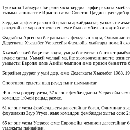
Тускъаты Таймураз йæ раныхасы зæрдиаг арфæ ракодта хъæб
хъомылгæнинæгтæ Ирыстон æмæ Советон Цæдисы уæгъдибар 
Зæрдиаг арфæтæ ракодтой ерысты архайджытæ, уазджытæ æмæ
ракодтой сæ уарзон тренерæн æмæ йыл сæмбæлын кодтой сæ с
Фадзайты Арсен ма йæ раныхасы фехъусын кодта, Олимпиаг 
Дедегкаты Хъазыбег Уæрæсейы Фæллойы хъайтары номæй схо
Хъазыбег кæй бацæттæ кодта, уыцы богæлттæн бантыст рамбу
нудæс хатты. Уымæй уæлдай ма, йæ хъомылгæнинæгтæ æвзис
уыдысты Европæ æмæ Азийы чемпион æмæ призон бынæттæ б
Бирæйыл дзурæг у уый дæр, æмæ Дедегкаты Хъазыбег 1988, 1
Спортивон ерысты цыд рауад тынг цымыдисаг.
Æппæты рогдæр уæзы, 57 кг онг фембæлдысты Уæрæсейы че
командæ 1:0-æй рацыд размæ.
61 кг онг уæзы фембæлдысты дагестайнаг богал, Олимпиаг хъ
фæуæлахиз Заур Угуев, æмæ командон фембæлды хыгъд ссис 2:
65 кг онг уæзы Уæрæсе æмæ Европæйы чемпион дагестайнаг 
уазджыты пайдайæн.