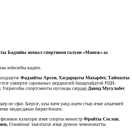
ты Бадзийы номыл спортивон галуан «Манеж»-ы
азы юбилейы кадæн.
хиздзаутæ
Фадзайты Арсен, Хæдарцаты Махарбег, Таймазты
лгæ уавæртæ саразыныл зæрдиагæй бацархайдтой РЦИ-
у, Уæрæсейы спортсменты иугонды сæрдар
Давид Мусульбес
æр не сфаг. Бæргæ, куы нæм уаид ахæм стыр æмæ алцæмæй
д æмæ мидисджын бæрæгбонæн.
 физикон культурæ æмæ спорты министр
Фрайты Сослан
,
иев,
Олимпиаг хъæзтытæ æмæ дунеон чемпионатты