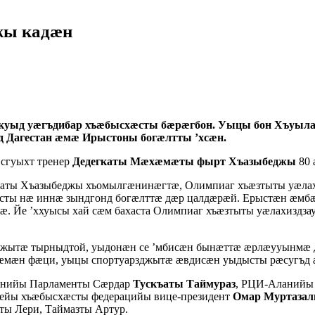
жы кадæн
 куыд уæгъдибар хъæбысхæсты бæрæгбон. Уыцы бон Хъуыла
д Дагестан æмæ Ирыстоны богæлтты ’хсæн.
сгуыхт тренер
Дедегкаты Мæхæмæты
фырт Хъазыбеджы
80 
гкаты Хъазыбеджы хъомылгæнинæгтæ, Олимпиаг хъæзтыты уæла
ты нæ иннæ зындгонд богæлттæ дæр цалдæрæй. Ерыстæн æмбæ
. Йе ’ххуысы хай сæм бахаста Олимпиаг хъæзтыты уæлахиздза
джытæ тырныдтой, уыдонæн се ’мбисæн бынæттæ æрлæууынмæ д
т кæмæн фæци, уыцы спортуарзджытæ æвдисæн уыдысты рæсугъ
анийы Парламенты Сæрдар
Тускъаты Таймураз
, РЦИ-Аланийы
йы хъæбысхæсты федерацийы вице-президент
Омар Муртазал
ты Лери, Таймазты Артур.