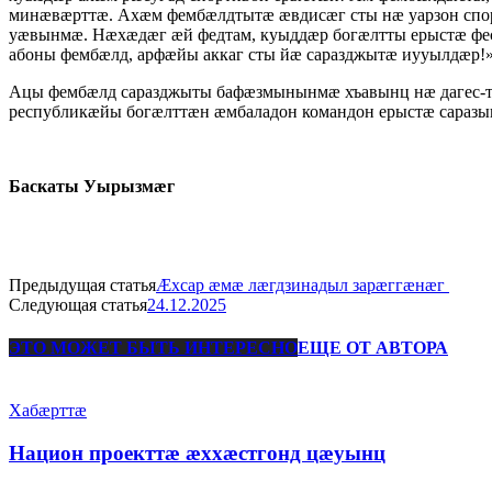
минæвæрттæ. Ахæм фембæлдтытæ æвдисæг сты нæ уарзон спо
уæвынмæ. Нæхæдæг æй федтам, куыддæр богæлтты ерыстæ фе
абоны фембæлд, арфæйы аккаг сты йæ саразджытæ иууылдæр!»
Ацы фембæлд саразджыты бафæзмынынмæ хъавынц нæ дагес-т
республикæйы богæлттæн æмбаладон командон ерыстæ саразы
Баскаты Уырызмæг
Предыдущая статья
Æхсар æмæ лæгдзинадыл зарæггæнæг
Следующая статья
24.12.2025
ЭТО МОЖЕТ БЫТЬ ИНТЕРЕСНО
ЕЩЕ ОТ АВТОРА
Хабæрттæ
Национ проекттæ æххæстгонд цæуынц