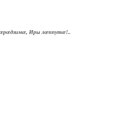
æрæдзимæ, Иры лæппутæ!..