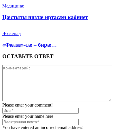
Медицинæ
Цæстыты низтæ иртасæн кабинет
Æхсæнад
«Фæлæ»-тæ – бирæ…
ОСТАВЬТЕ ОТВЕТ
Please enter your comment!
Please enter your name here
You have entered an incorrect email address!