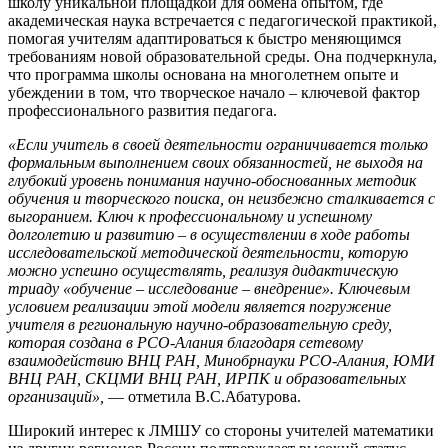
школу уникальной площадкой для обмена опытом, где
академическая наука встречается с педагогической практикой,
помогая учителям адаптироваться к быстро меняющимся
требованиям новой образовательной среды. Она подчеркнула,
что программа школы основана на многолетнем опыте и
убеждении в том, что творческое начало – ключевой фактор
профессионального развития педагога.
«Если учитель в своей деятельности ограничивается только
формальным выполнением своих обязанностей, не выходя на
глубокий уровень понимания научно-обоснованных методик
обучения и творческого поиска, он неизбежно сталкивается с
выгоранием. Ключ к профессиональному и успешному
долголетию и развитию – в осуществлении в ходе работы
исследовательской методической деятельности, которую
можно успешно осуществлять, реализуя дидактическую
триаду «обучение – исследование – внедрение». Ключевым
условием реализации этой модели является погружение
учителя в региональную научно-образовательную среду,
которая создана в РСО-Алания благодаря сетевому
взаимодействию ВНЦ РАН, Минобрнауки РСО-Алания, ЮМИ
ВНЦ РАН, СКЦМИ ВНЦ РАН, ИРПК и образовательных
организаций»,
— отметила В.С.Абатурова.
Широкий интерес к ЛМШУ со стороны учителей математики