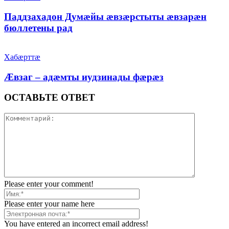
Паддзахадон Думæйы æвзæрстыты æвзарæн
бюллетены рад
Хабæрттæ
Æвзаг – адæмты иудзинады фæрæз
ОСТАВЬТЕ ОТВЕТ
Please enter your comment!
Please enter your name here
You have entered an incorrect email address!