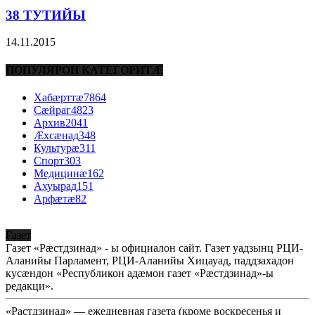
38 ТУТИЙЫ
14.11.2015
ПОПУЛЯРОН КАТЕГОРИТÆ
Хабæрттæ
7864
Сæйраг
4823
Архив
2041
Æхсæнад
348
Культурæ
311
Спорт
303
Медицинæ
162
Ахуырад
151
Арфæтæ
82
Газет
Газет «Рæстдзинад» - ы официалон сайт. Газет уадзынц РЦИ-
Аланийы Парламент, РЦИ-Аланийы Хицауад, паддзахадон
кусæндон «Республикон адæмон газет «Рæстдзинад»-ы
редакци».
«Растдзинад» — ежедневная газета (кроме воскресенья и