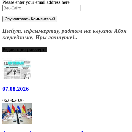
Please enter your email address here
Цæйут, æфсымæртау, радтæм нæ къухтæ Абон
кæрæдзимæ, Иры лæппутæ!..
Редакторы равзæрст
07.08.2026
06.08.2026