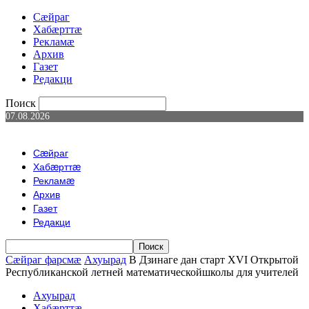
Сæйраг
Хабæрттæ
Рекламæ
Архив
Газет
Редакци
Поиск
07.08.2026
Сæйраг
Хабæрттæ
Рекламæ
Архив
Газет
Редакци
Сæйраг фарсмæ
Ахуырад
В Дзинаге дан старт XVI Открытой
Республиканской летней математическойшколы для учителей
Ахуырад
Хабæрттæ