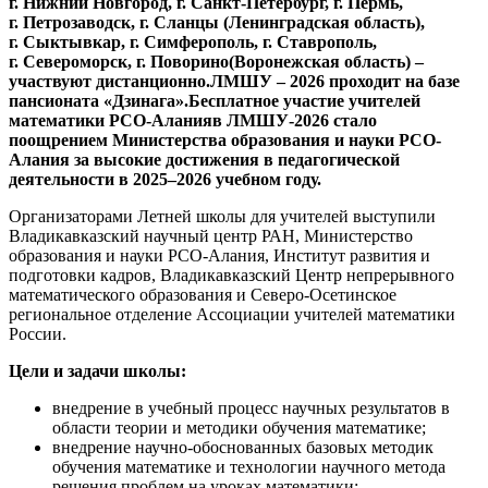
г. Нижний Новгород, г. Санкт-Петербург, г. Пермь,
г. Петрозаводск, г. Сланцы (Ленинградская область),
г. Сыктывкар, г. Симферополь, г. Ставрополь,
г. Североморск, г. Поворино(Воронежская область) –
участвуют дистанционно.ЛМШУ – 2026 проходит на базе
пансионата «Дзинага».Бесплатное участие учителей
математики РСО-Аланияв ЛМШУ-2026 стало
поощрением Министерства образования и науки РСО-
Алания за высокие достижения в педагогической
деятельности в 2025–2026 учебном
году.
Организаторами Летней школы для учителей выступили
Владикавказский научный центр РАН, Министерство
образования и науки РСО-Алания, Институт развития и
подготовки кадров, Владикавказский Центр непрерывного
математического образования и Северо-Осетинское
региональное отделение Ассоциации учителей математики
России.
Цели и задачи школы
:
внедрение в учебный процесс научных результатов в
области теории и методики обучения математике;
внедрение научно-обоснованных базовых методик
обучения математике и технологии научного метода
решения проблем на уроках математики;