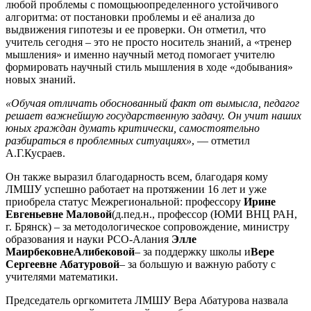
любой проблемы с помощьюопределенного устойчивого
алгоритма: от постановки проблемы и её анализа до
выдвижения гипотезы и ее проверки. Он отметил, что
учитель сегодня – это не просто носитель знаний, а «тренер
мышления» и именно научный метод помогает учителю
формировать научный стиль мышления в ходе «добывания»
новых знаний.
«Обучая отличать обоснованный факт от вымысла, педагог
решает важнейшую государственную задачу. Он учит наших
юных граждан думать критически, самостоятельно
разбираться в проблемных ситуациях»
, — отметил
А.Г.Кусраев.
Он также выразил благодарность всем, благодаря кому
ЛМШУ успешно работает на протяжении 16 лет и уже
приобрела статус Межрегиональной: профессору
Ирине
Евгеньевне Маловой
(д.пед.н., профессор (ЮМИ ВНЦ РАН,
г. Брянск) – за методологическое сопровождение, министру
образования и науки РСО-Алания
Элле
МаирбековнеАлибековой
– за поддержку школы и
Вере
Сергеевне Абатуровой
– за большую и важную работу с
учителями математики.
Председатель оргкомитета ЛМШУ Вера Абатурова назвала