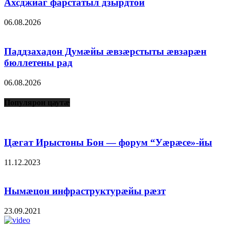
Ахсджиаг фарстатыл дзырдтой
06.08.2026
Паддзахадон Думæйы æвзæрстыты æвзарæн
бюллетены рад
06.08.2026
Популярон цаутæ
Цæгат Ирыстоны Бон — форум “Уæрæсе»-йы
11.12.2023
Нымæцон инфраструктурæйы рæзт
23.09.2021