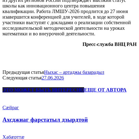
из других регионов России подтверждает высокий статус
школы как инновационного центра повышения
квалификации. Работа ЛМШУ-2026 продлится до 27 июня
изавершится конференцией для учителей, в ходе которой
участники выступят с докладами о реализации собственной
исследовательской методической деятельности на уроках
математики и во внеурочной деятельности.
Пресс-служба ВНЦ РАН
Предыдущая статья
Ныхас – артаджы базарадыл
Следующая статья
27.06.2026
ЭТО МОЖЕТ БЫТЬ ИНТЕРЕСНО
ЕЩЕ ОТ АВТОРА
Сæйраг
Ахсджиаг фарстатыл дзырдтой
Хабæрттæ