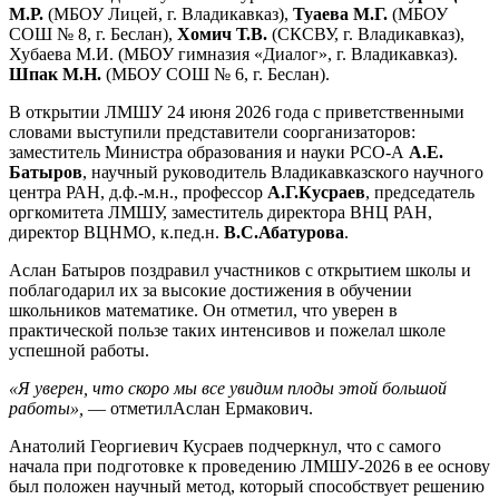
М.Р.
(МБОУ Лицей, г. Владикавказ),
Туаева М.Г.
(МБОУ
СОШ № 8, г. Беслан),
Хомич Т.В.
(СКСВУ, г. Владикавказ),
Хубаева М.И. (МБОУ гимназия «Диалог», г. Владикавказ).
Шпак М.Н.
(МБОУ СОШ № 6, г. Беслан).
В открытии ЛМШУ 24 июня 2026 года с приветственными
словами выступили представители соорганизаторов:
заместитель Министра образования и науки РСО-А
А.Е.
Батыров
, научный руководитель Владикавказского научного
центра РАН, д.ф.-м.н., профессор
А.Г.Кусраев
, председатель
оргкомитета ЛМШУ, заместитель директора ВНЦ РАН,
директор ВЦНМО, к.пед.н.
В.С.Абатурова
.
Аслан Батыров поздравил участников с открытием школы и
поблагодарил их за высокие достижения в обучении
школьников математике. Он отметил, что уверен в
практической пользе таких интенсивов и пожелал школе
успешной работы.
«Я уверен, что скоро мы все увидим плоды этой большой
работы»,
— отметилАслан Ермакович.
Анатолий Георгиевич Кусраев подчеркнул, что с самого
начала при подготовке к проведению ЛМШУ-2026 в ее основу
был положен научный метод, который способствует решению