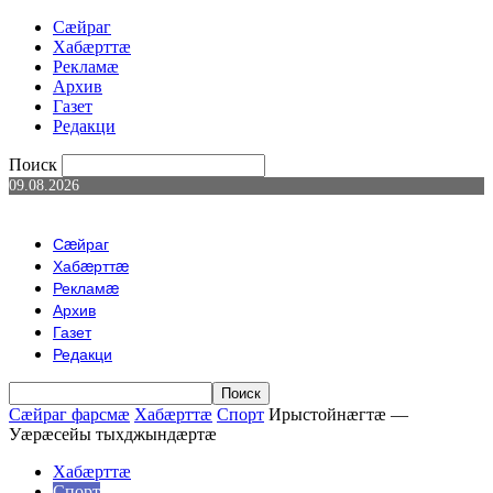
Сæйраг
Хабæрттæ
Рекламæ
Архив
Газет
Редакци
Поиск
09.08.2026
Сæйраг
Хабæрттæ
Рекламæ
Архив
Газет
Редакци
Сæйраг фарсмæ
Хабæрттæ
Спорт
Ирыстойнæгтæ —
Уæрæсейы тыхджындæртæ
Хабæрттæ
Спорт