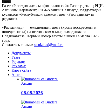
Газет
Газет «Рæстдзинад» - ы официалон сайт. Газет уадзынц РЦИ-
Аланийы Парламент, РЦИ-Аланийы Хицауад, паддзахадон
кусæндон «Республикон адæмон газет «Рæстдзинад»-ы
редакци».
«Растдзинад» — ежедневная газета (кроме воскресенья и
понедельника) на осетинском языке, выходящая во
Владикавказе. Первый номер газеты вышел 14 марта 1923
года.
Свяжитесь с нами:
rastdzinad@mail.ru
Документы
Газет
Редакци
Рекламæ
Карта сайта
Архив
Архив
08.08.2026
Архив