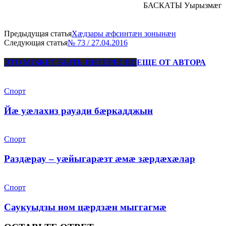
БАСКАТЫ Уырызмæг
Предыдущая статья
Хæдзары æфсинтæн зонынæн
Следующая статья
№ 73 / 27.04.2016
ЭТО МОЖЕТ БЫТЬ ИНТЕРЕСНО
ЕЩЕ ОТ АВТОРА
Спорт
Йæ уæлахиз рауади бæркадджын
Спорт
Раздæрау – уæйыгарæзт æмæ зæрдæхæлар
Спорт
Саукуыдзы ном цæрдзæн мыггагмæ