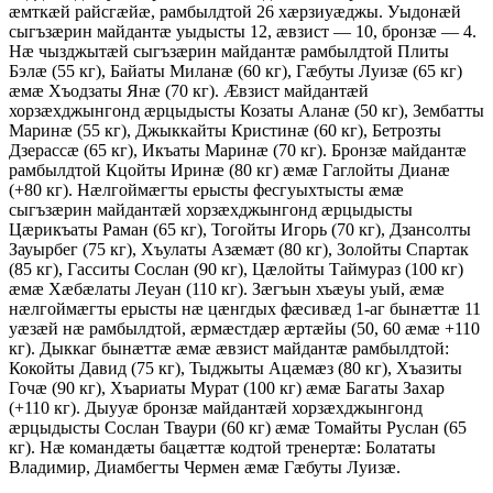
æмткæй райсгæйæ, рамбылдтой 26 хæрзиуæджы. Уыдонæй
сыгъзæрин майдантæ уыдысты 12, æвзист — 10, бронзæ — 4.
Нæ чызджытæй сыгъзæрин майдантæ рамбылдтой Плиты
Бэлæ (55 кг), Байаты Миланæ (60 кг), Гæбуты Луизæ (65 кг)
æмæ Хъодзаты Янæ (70 кг). Æвзист майдантæй
хорзæхджынгонд æрцыдысты Козаты Аланæ (50 кг), Зембатты
Маринæ (55 кг), Джыккайты Кристинæ (60 кг), Бетрозты
Дзерассæ (65 кг), Икъаты Маринæ (70 кг). Бронзæ майдантæ
рамбылдтой Кцойты Иринæ (80 кг) æмæ Гаглойты Дианæ
(+80 кг). Нæлгоймæгты ерысты фесгуыхтысты æмæ
сыгъзæрин майдантæй хорзæхджынгонд æрцыдысты
Цæрикъаты Раман (65 кг), Тогойты Игорь (70 кг), Дзансолты
Зауырбег (75 кг), Хъулаты Азæмæт (80 кг), Золойты Спартак
(85 кг), Гасситы Сослан (90 кг), Цæлойты Таймураз (100 кг)
æмæ Хæбæлаты Леуан (110 кг). Зæгъын хъæуы уый, æмæ
нæлгоймæгты ерысты нæ цæнгдых фæсивæд 1-аг бынæттæ 11
уæзæй нæ рамбылдтой, æрмæстдæр æртæйы (50, 60 æмæ +110
кг). Дыккаг бынæттæ æмæ æвзист майдантæ рамбылдтой:
Кокойты Давид (75 кг), Тыджыты Ацæмæз (80 кг), Хъазиты
Гочæ (90 кг), Хъариаты Мурат (100 кг) æмæ Багаты Захар
(+110 кг). Дыууæ бронзæ майдантæй хорзæхджынгонд
æрцыдысты Сослан Тваури (60 кг) æмæ Томайты Руслан (65
кг). Нæ командæты бацæттæ кодтой тренертæ: Болататы
Владимир, Диамбегты Чермен æмæ Гæбуты Луизæ.