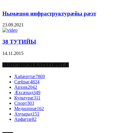
Нымæцон инфраструктурæйы рæзт
23.09.2021
38 ТУТИЙЫ
14.11.2015
ПОПУЛЯРОН КАТЕГОРИТÆ
Хабæрттæ
7869
Сæйраг
4824
Архив
2042
Æхсæнад
349
Культурæ
311
Спорт
303
Медицинæ
162
Ахуырад
151
Арфæтæ
82