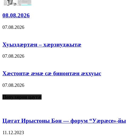
08.08.2026
07.08.2026
Хуыздæртæн – хæрзиуджытæ
07.08.2026
Хæстонтæ æмæ сæ бинонтæн æххуыс
07.08.2026
Популярон цаутæ
Цæгат Ирыстоны Бон — форум “Уæрæсе»-йы
11.12.2023