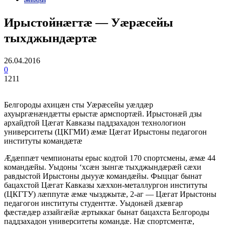
Ирыстойнæгтæ — Уæрæсейы
тыхджындæртæ
26.04.2016
0
1211
Белгороды ахицæн сты Уæрæсейы уæлдæр
ахуыргæнæндæтты ерыстæ армспортæй. Ирыстонæй дзы
архайдтой Цæгат Кавказы паддзахадон технологион
университеты (ЦКГМИ) æмæ Цæгат Ирыстоны педагогон
институты командæтæ
Æдæппæт чемпионаты ерыс кодтой 170 спортсмены, æмæ 44
командæйы. Уыдоны ‘хсæн зынгæ тыхджындæрæй сæхи
равдыстой Ирыстоны дыууæ командæйы. Фыццаг бынат
бацахстой Цæгат Кавказы хæххон-металлургон институты
(ЦКГТУ) лæппутæ æмæ чызджытæ, 2-аг — Цæгат Ирыстоны
педагогон институты студенттæ. Уыдонæй дзæвгар
фæстæдæр аззайгæйæ æртыккаг бынат бацахста Белгороды
паддзахадон университеты командæ. Нæ спортсментæ,