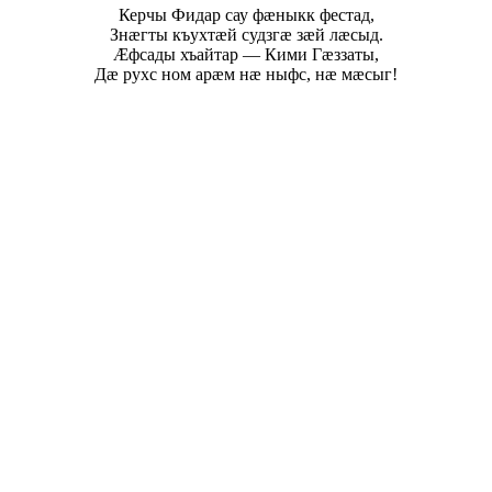
Керчы Фидар сау фæныкк фестад,
Знæгты къухтæй судзгæ зæй лæсыд.
Æфсады хъайтар — Кими Гæззаты,
Дæ рухс ном арæм нæ ныфс, нæ мæсыг!