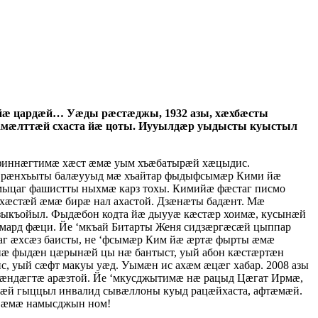
йæ цардæй… Уæды рæстæджы, 1932 азы, хæхбæсты
амæлттæй схаста йæ цоты. Иууылдæр уыдысты куыстыл
финнæгтимæ хæст æмæ уым хъæбатырæй хæцыдис.
г рæнхъыты балæууыд мæ хъайтар фыдыфсымæр Кими йæ
мыцаг фашистты ныхмæ карз тохы. Кимийæ фæстаг писмо
хæстæй æмæ бирæ нал ахастой. Дзæнæты бадæнт. Мæ
ыкъойыл. Фыдæбон кодта йæ дыууæ кæстæр хоимæ, кусынæй
 мард фæци. Йе ‘мкъай Битарты Женя сидзæргæсæй цыппар
аг æхсæз баисты, не ‘фсымæр Ким йæ æртæ фырты æмæ
æ фыдæн цæрынæй цы нæ бантыст, уый абон кæстæртæн
 уый сæфт макуы уæд. Уымæн ис ахæм æцæг хабар. 2008 азы
æндæгтæ арæзтой. Йе ‘мкусджытимæ нæ рацыд Цæгат Ирмæ,
рæй гыццыл инвалид сывæллоны куыд рацæйхаста, афтæмæй.
д æмæ намысджын ном!