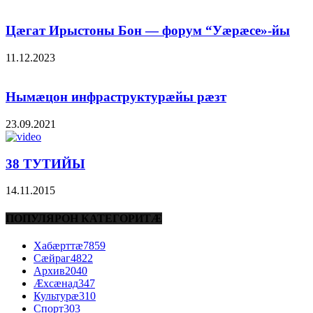
Цæгат Ирыстоны Бон — форум “Уæрæсе»-йы
11.12.2023
Нымæцон инфраструктурæйы рæзт
23.09.2021
38 ТУТИЙЫ
14.11.2015
ПОПУЛЯРОН КАТЕГОРИТÆ
Хабæрттæ
7859
Сæйраг
4822
Архив
2040
Æхсæнад
347
Культурæ
310
Спорт
303