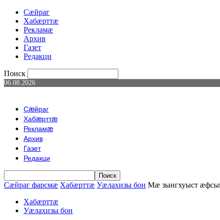
Сæйраг
Хабæрттæ
Рекламæ
Архив
Газет
Редакци
Поиск
06.08.2026
Сæйраг
Хабæрттæ
Рекламæ
Архив
Газет
Редакци
Сæйраг фарсмæ
Хабæрттæ
Уæлахизы бон
Мæ зынгхуыст æфс
Хабæрттæ
Уæлахизы бон