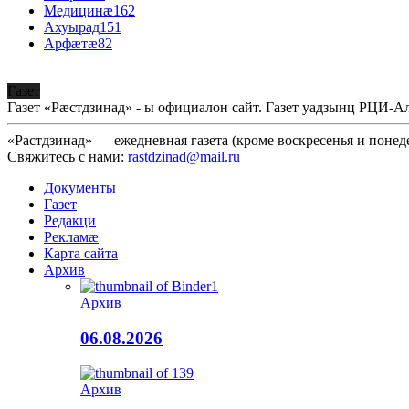
Медицинæ
162
Ахуырад
151
Арфæтæ
82
Газет
Газет «Рæстдзинад» - ы официалон сайт. Газет уадзынц РЦИ-
«Растдзинад» — ежедневная газета (кроме воскресенья и понед
Свяжитесь с нами:
rastdzinad@mail.ru
Документы
Газет
Редакци
Рекламæ
Карта сайта
Архив
Архив
06.08.2026
Архив