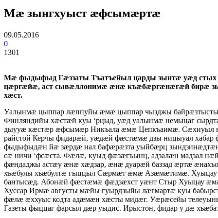
Мæ зынгхуыст æфсымæртæ
09.05.2016
0
1301
Мæ фыдыфыд Гæззаты Тъатъейыл царды зынтæ уæд стых 
цæргæйæ, аст сывæллонимæ æнæ къæбæргæнæгæй бирæ зы
хæст.
Уалынмæ цыппар лæппуйы æмæ цыппар чызджы байрæзтысты.
Финляндийы хæстæй куы ‘рцыд, уæд уалынмæ немыцаг сырд
дыууæ кæстæр æфсымæр Никъала æмæ Цепкъаимæ. Сæхиуыл нæ 
райстой Керчы фидарæй, уæдæй фæстæмæ дзы ницыуал хабар
фыдыфыдæн йæ зæрдæ нал бафæрæзта уыйбæрц зындзинæдтæн
сæ ничи ‘фсæста. Фæлæ, куыд фæзæгъынц, адзалæн мадзал н
фæндаджы астæу æнæ хæдзар, æнæ дуарæй баззад æртæ æнахъ
хъæбулы хъæбултæ гыццыл Сæрмæт æмæ Азæмæтимæ. Хуыцау 
бантысæд. Абонæй фæстæмæ фæдзæхст уæнт Стыр Хуыцау æмæ 
Хуссар Ирмæ августы мæйы гуырдзыйы лæгмартæ куы бабырс
фæлæ æххуыс кодта адæмæн хæсты мидæг. Уæрæсейы телеуыны
Газеты фыццаг фарсыл дæр уыдис. Ирыстон, фидар у дæ хъæ