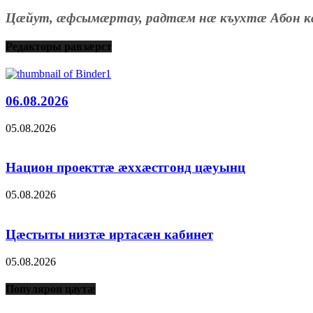
Цæйут, æфсымæртау, радтæм нæ къухтæ Абон к
Редакторы равзæрст
06.08.2026
05.08.2026
Национ проекттæ æххæстгонд цæуынц
05.08.2026
Цæстыты низтæ иртасæн кабинет
05.08.2026
Популярон цаутæ