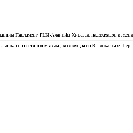
Аланийы Парламент, РЦИ-Аланийы Хицауад, паддзахадон кусæнд
ельника) на осетинском языке, выходящая во Владикавказе. Перв