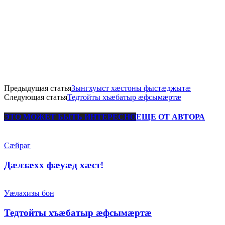
Предыдущая статья
Зынгхуыст хæстоны фыстæджытæ
Следующая статья
Тедтойты хъæбатыр æфсымæртæ
ЭТО МОЖЕТ БЫТЬ ИНТЕРЕСНО
ЕЩЕ ОТ АВТОРА
Сæйраг
Дӕлзӕхх фӕуӕд хӕст!
Уæлахизы бон
Тедтойты хъæбатыр æфсымæртæ