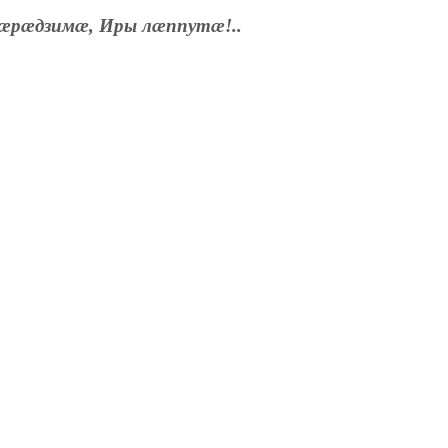
æрæдзимæ, Иры лæппутæ!..