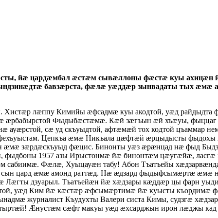
сты, йæ цардæмбал æстæм сывæллоны фæстæ куы ахицæн 
ндзинæдтæ бавзæрста, фæлæ уæддæр зынвадаты тых æмæ 
 Хистæр лæппу Кимийы æфсадмæ куы акодтой, уæд райдыдта 
тæ æрбабырстой Фыдыбæстæмæ. Кæй зæгъын æй хъæуы, фыцца
ауæрстой, сæ уд скъуыдтой, афтæмæй тох кодтой цъаммар не
 фехъуыстам. Цепкъа æмæ Никъала цæфтæй æрцыдысты фыдохы 
 æмæ зæрдæскъуыд фæцис. Бинонты уæз æрæнцад нæ фыд Быдз
æй, фыдбоны 1957 азы Ирыстонмæ йæ бинонтæм цæугæйæ, ласгæ
ом сабиимæ. Фæлæ, Хуыцауæн табу! Абон Тъатъейы хæдзарвæнд
сын цард æмæ амонд раттæд. Нæ æдзард фыдыфсымæртæ æмæ н
Лæгты дзуарыл. Тъатъейæн йæ хæдзары кæддæр цы фарн уыдис,
той, уæд Ким йæ кæстæр æфсымæртимæ йæ куысты къордимæ ф
надмæ журналист Къудухты Валери систа Кимы, судзгæ хæдза
батыртæй! Æнустæм сæфт макуы уæд æхсарджын ирон лæджы ка