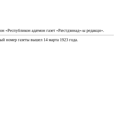
он «Республикон адæмон газет «Рæстдзинад»-ы редакци».
ый номер газеты вышел 14 марта 1923 года.