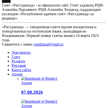
Газет
Газет «Рæстдзинад» - ы официалон сайт. Газет уадзынц РЦИ-
Аланийы Парламент, РЦИ-Аланийы Хицауад, паддзахадон
кусæндон «Республикон адæмон газет «Рæстдзинад»-ы
редакци».
«Растдзинад» — ежедневная газета (кроме воскресенья и
понедельника) на осетинском языке, выходящая во
Владикавказе. Первый номер газеты вышел 14 марта 1923
года.
Свяжитесь с нами:
rastdzinad@mail.ru
Документы
Газет
Редакци
Рекламæ
Карта сайта
Архив
Архив
07.08.2026
Архив