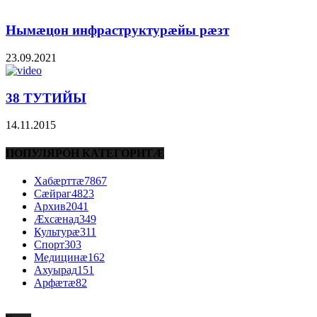
Нымæцон инфраструктурæйы рæзт
23.09.2021
38 ТУТИЙЫ
14.11.2015
ПОПУЛЯРОН КАТЕГОРИТÆ
Хабæрттæ
7867
Сæйраг
4823
Архив
2041
Æхсæнад
349
Культурæ
311
Спорт
303
Медицинæ
162
Ахуырад
151
Арфæтæ
82