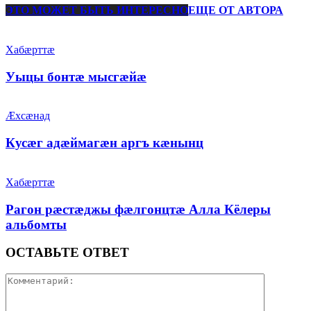
ЭТО МОЖЕТ БЫТЬ ИНТЕРЕСНО
ЕЩЕ ОТ АВТОРА
Хабæрттæ
Уыцы бонтæ мысгæйæ
Æхсæнад
Кусæг адæймагæн аргъ кæнынц
Хабæрттæ
Рагон рæстæджы фæлгонцтæ Алла Кёлеры
альбомты
ОСТАВЬТЕ ОТВЕТ