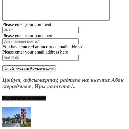
Please enter your comment!
Please enter your name here
You have entered an incorrect email address!
Please enter your email address here
Цæйут, æфсымæртау, радтæм нæ къухтæ Абон
кæрæдзимæ, Иры лæппутæ!..
Редакторы равзæрст