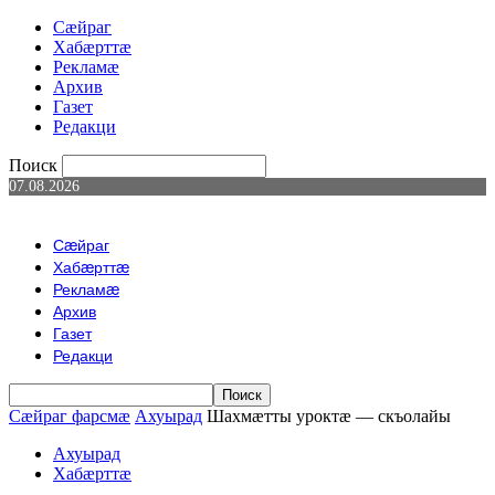
Сæйраг
Хабæрттæ
Рекламæ
Архив
Газет
Редакци
Поиск
07.08.2026
Сæйраг
Хабæрттæ
Рекламæ
Архив
Газет
Редакци
Сæйраг фарсмæ
Ахуырад
Шахмæтты уроктæ — скъолайы
Ахуырад
Хабæрттæ