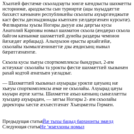
Хъазтæй фæстæмæ скъоладзауты зонгæ кæндзысты шахмæтты
историимæ, араздзысты сын турниртæ (ацы хъуыддæгтæ
баххæст кæнынæн республикæйы скъолаты ахуыргæнджытæ
каст фесты дæсныдзинады къæпхæн уæлдæргæнæн курсытæ).
Фæлварæны хуызы Ногиры дыууæ азы дæргъы кусы
Анатолий Карповы номыл шахматон скъола (æндæраз скъола
байгом кæнынмæ шахмæттæй дунейы раздæры чемпион
йæхæдæг æрбацыд). Алыхуызон ерысты архайгæйæ,
скъолайы хъомылгæнинæгтæ дзы æвдисынц нывыл
бæрæггæнæнтæ.
Скъола кусы хъæуы спорткомплексы бындурыл, 2-æм
астæуккаг скъолайы та урокты фæстæ шахмæттæй хъазынæн
рахай кодтой æнæхъæн уæладзыг.
— Шахмæттæй хъазыныл ахуырады уроктæ цæуынц нæ
хъæуы спорткомплексы æмæ не скъолайы. Ахуырад цæуы
къуыри æртæ хатты. Шахмæттæ ахъаз кæнынц сывæллæтты
хуыздæр ахуырадæн, — зæгъы Ногиры 2- æм скъолайы
директоры хæстæ æххæстгæнæг Хъæцмæзты Гермæн.
Предыдущая статья
Йæ тыхы бацыд бархионты змæлд
Следующая статья
Не ‘мзæххоны номыл