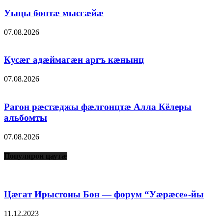
Уыцы бонтæ мысгæйæ
07.08.2026
Кусæг адæймагæн аргъ кæнынц
07.08.2026
Рагон рæстæджы фæлгонцтæ Алла Кёлеры
альбомты
07.08.2026
Популярон цаутæ
Цæгат Ирыстоны Бон — форум “Уæрæсе»-йы
11.12.2023