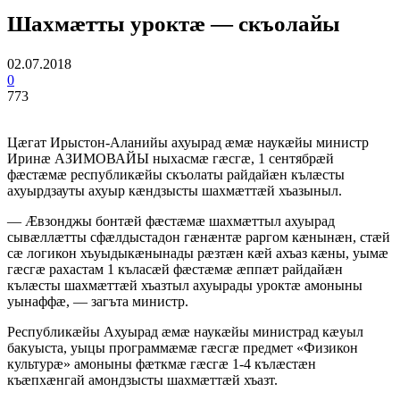
Шахмæтты уроктæ — скъолайы
02.07.2018
0
773
Цæгат Ирыстон-Аланийы ахуырад æмæ наукæйы министр
Иринæ АЗИМОВАЙЫ ныхасмæ гæсгæ, 1 сентябрæй
фæстæмæ республикæйы скъолаты райдайæн кълæсты
ахуырдзауты ахуыр кæндзысты шахмæттæй хъазыныл.
— Æвзонджы бонтæй фæстæмæ шахмæттыл ахуырад
сывæллæтты сфæлдыстадон гæнæнтæ раргом кæнынæн, стæй
сæ логикон хъуыдыкæнынады рæзтæн кæй ахъаз кæны, уымæ
гæсгæ рахастам 1 къласæй фæстæмæ æппæт райдайæн
кълæсты шахмæттæй хъазтыл ахуырады уроктæ амоныны
уынаффæ, — загъта министр.
Республикæйы Ахуырад æмæ наукæйы министрад кæуыл
бакуыста, уыцы программæмæ гæсгæ предмет «Физикон
культурæ» амоныны фæткмæ гæсгæ 1-4 кълæстæн
къæпхæнгай амондзысты шахмæттæй хъазт.