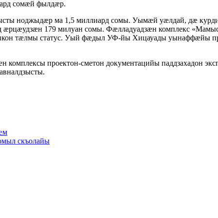
иард сомӕй фылдӕр.
сты ноджыдӕр ма 1,5 миллиард сомы. Уымӕй уӕлдай, дӕ курд
ӕрцӕудзӕн 179 милуан сомы. Фӕлладуадзӕн комплекс «Мамысо
кон тӕлмы статус. Уый фӕдыл УФ-йы Хицауады уынаффӕйы пр
ӕн комплексы проектон-сметон документацийы паддзахадон эк
авналдзысты.
ӕм
омыл скъолайы