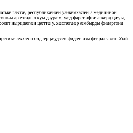
иатмӕ гӕсгӕ, республикӕйӕн уӕлӕмхасӕн 7 медицинон
н»-ы арӕзтадыл куы дзурӕм, уӕд фарст афтӕ ӕвӕрд цӕуы,
оект ныридӕгӕн цӕттӕ у, хӕстӕгдӕр ӕмбырды фидаргонд
спретизӕ ӕххӕстгонд ӕрцӕудзӕн фидӕн азы февралы онг. Уый