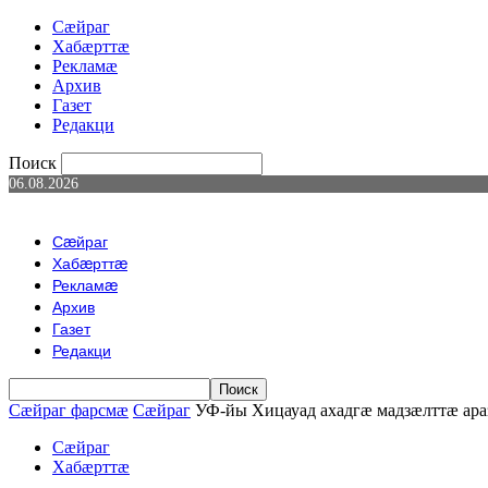
Сæйраг
Хабæрттæ
Рекламæ
Архив
Газет
Редакци
Поиск
06.08.2026
Сæйраг
Хабæрттæ
Рекламæ
Архив
Газет
Редакци
Сæйраг фарсмæ
Сæйраг
УФ-йы Хицауад ахадгӕ мадзӕлттӕ ар
Сæйраг
Хабæрттæ