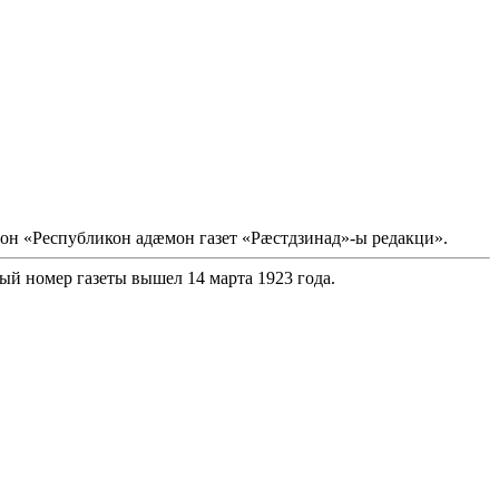
он «Республикон адæмон газет «Рæстдзинад»-ы редакци».
ый номер газеты вышел 14 марта 1923 года.