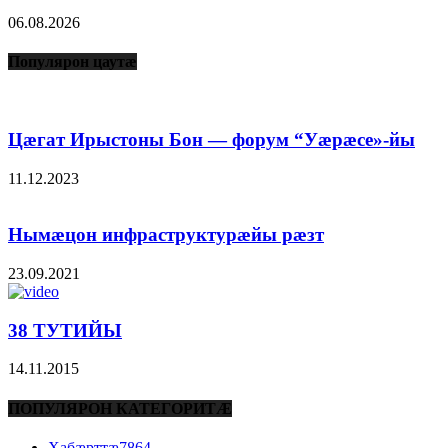
06.08.2026
Популярон цаутæ
Цæгат Ирыстоны Бон — форум “Уæрæсе»-йы
11.12.2023
Нымæцон инфраструктурæйы рæзт
23.09.2021
38 ТУТИЙЫ
14.11.2015
ПОПУЛЯРОН КАТЕГОРИТÆ
Хабæрттæ
7864