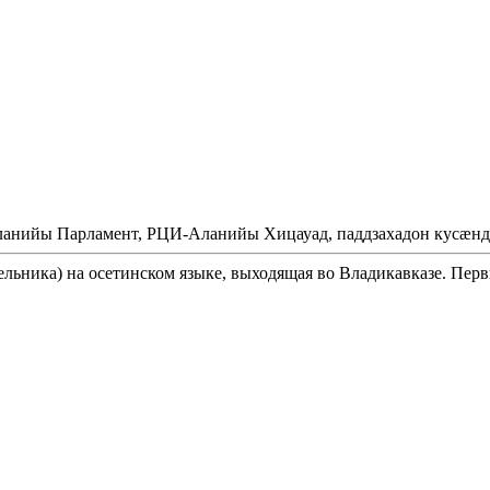
Аланийы Парламент, РЦИ-Аланийы Хицауад, паддзахадон кусæнд
ельника) на осетинском языке, выходящая во Владикавказе. Перв