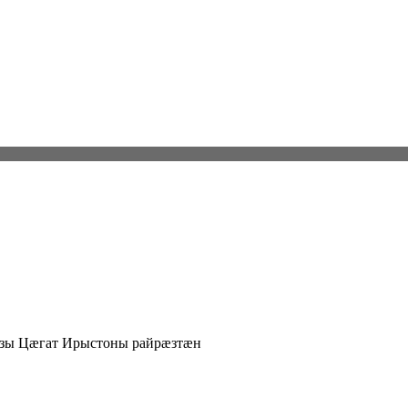
азы Цӕгат Ирыстоны райрӕзтӕн