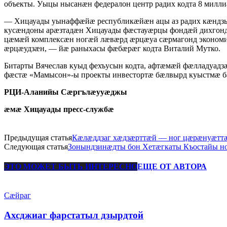
объекты. Уыцы нысанӕн федералон центр радих кодта 8 милл
— Хицауады уынаффӕйӕ республикӕйӕн ацы аз радих кӕндзы
кусӕндоны арӕзтадӕн Хицауады фӕстауӕрцы фондӕй дихгонд 
цӕмӕй комплексӕн ногӕй лӕвӕрд ӕрцӕуа сӕрмагонд экономи
ӕрцӕудзӕн, — йӕ раныхасы фӕбӕрӕг кодта Виталий Мутко.
Битарты Вячеслав куыд фехъусын кодта, афтӕмӕй фӕлладуадз
фӕстӕ «Мамысон»-ы проекты инвестортӕ бӕлвырд куыстмӕ б
РЦИ-Аланийы Сӕргълӕууӕджы
ӕмӕ Хицауады пресс-службӕ
Предыдущая статья
Кӕлӕддзаг хӕдзӕрттӕй — ног цӕрӕнуӕтт
Следующая статья
Зонындзинӕдты бон Хетӕгкаты Къостайы н
ЭТО МОЖЕТ БЫТЬ ИНТЕРЕСНО
ЕЩЕ ОТ АВТОРА
Сæйраг
Ахсджиаг фарстатыл дзырдтой