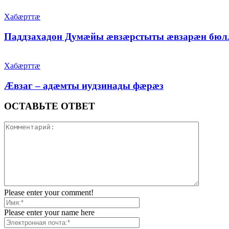
Хабæрттæ
Паддзахадон Думæйы æвзæрстыты æвзарæн бюл
Хабæрттæ
Æвзаг – адæмты иудзинады фæрæз
ОСТАВЬТЕ ОТВЕТ
Please enter your comment!
Please enter your name here