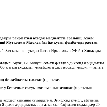
ддӕры райрӕзтӕн ахадгӕ мадзӕлттӕ аразынц. Ахӕм
лий Муткоимӕ Мӕскуыйы йӕ кусӕг фембӕлды рӕстӕг.
ӕй. Зӕгъӕм, ивгъуыд аз Цӕгат Ирыстонӕн УФ-йы Хицауады
тадыл. Афтӕ, 170 милуан сомӕй фылдӕр дихгонд ӕрцыдысты
5 азы цы ахсджиаг уынаффӕтӕ хаст ӕрцыд, уыдон, — загъта
ц беслӕйнӕгты тыхстаг фарстытӕ.
ттӕ у Беслӕнмӕ ссӕуынмӕ ӕмӕ лыггӕнинаг фарстытыл
тӕ ӕххӕст кӕныны хъуыддагмӕ. Зындгонд куыд у, афтӕмӕй
 6 арӕзт ӕрцыдысты, ацы аз ма сыл бафтдзӕн ноджыдӕр 20