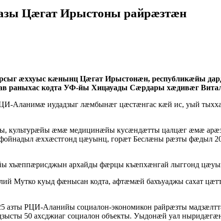
разы Цӕгат Ирыстоны райрӕзтӕн
сыг ӕххуыс кӕнынц Цӕгат Ирыстонӕн, республикӕйы дар
в раныхас кодта УФ-йы Хицауады Сӕрдары хӕдивӕг Вита
РЦИ-Аланимӕ иудадзыг лӕмбынӕг цӕстӕнгас кӕй ис, уый тыхх
ы, культурӕйы ӕмӕ медицинӕйы кусӕндӕтты цалцӕг ӕмӕ арӕз
ойнадыл ӕххӕстгонд цӕуынц, горӕт Беслӕны рӕзты фӕдыл 200
йы хъӕппӕрисджын архайды фӕрцы къӕпхӕнгай лыггонд цӕуын
лий Мутко куыд фӕнысан кодта, афтӕмӕй бахъуаджы сахат цӕ
25 азты РЦИ-Аланийы социалон-экономикон райрӕзты мадзӕлт
зысты 50 ахсджиаг социалон объекты. Уыдонӕй уал ныридӕгӕн