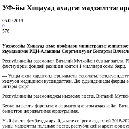
УФ-йы Хицауад ахадгӕ мадзӕлттӕ а
05.09.2019
0
576
Уӕрӕсейы Хицауад ӕмӕ профилон министрадтӕ ӕппӕтвӕр
хъуыдыимӕ РЦИ-Аланийы Сӕргълӕууӕг Битарты Вячесла
Республикӕйы разамонӕг Виталий Муткойӕн бузныг загъта, 
фӕстауӕрцы фондӕй рахицӕн кодтой 1 миллиард сомы бӕрц.
— Уыцы ӕхца хардзгонд ӕрцыдысты скъолаты, рӕвдауӕндӕтт
хъӕууон медицинон кусӕндӕттӕн. Дӕ аудындзинады фӕрцы аф
Битары-фырт.
Республикӕйы разамонӕджы ныхасмӕ гӕсгӕ, Виталий Мутко
Беслӕны рӕзты фарстытӕм сӕрмагонд ӕргом аздахгӕйӕ, Вита
бынӕттон цӕрджытимӕ ӕрдзурынмӕ.
Уый фӕстӕ фембӕлды архайджытӕ се ‘ргом аздӕхтой 2018-20
уыцы мадзӕлтты пъланмӕ гӕсгӕ, республикӕйы арӕзт ӕрцӕуд