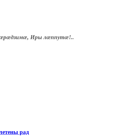
æрæдзимæ, Иры лæппутæ!..
летены рад