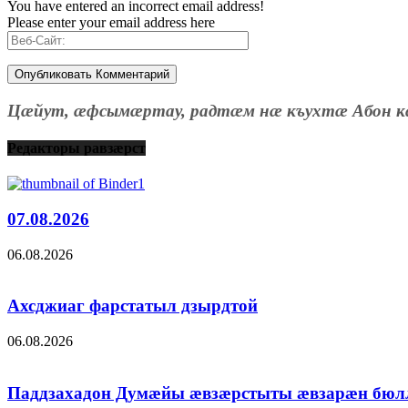
You have entered an incorrect email address!
Please enter your email address here
Цæйут, æфсымæртау, радтæм нæ къухтæ Абон к
Редакторы равзæрст
07.08.2026
06.08.2026
Ахсджиаг фарстатыл дзырдтой
06.08.2026
Паддзахадон Думæйы æвзæрстыты æвзарæн бюл