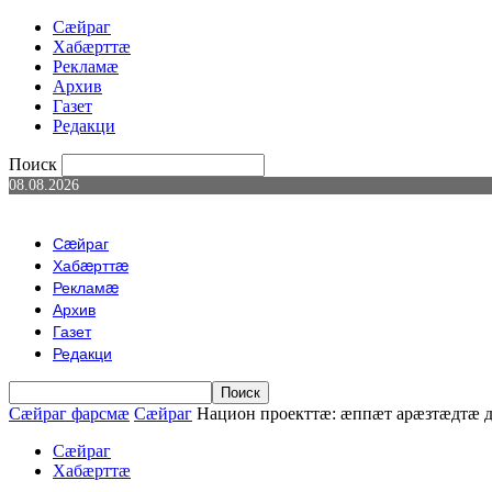
Сæйраг
Хабæрттæ
Рекламæ
Архив
Газет
Редакци
Поиск
08.08.2026
Сæйраг
Хабæрттæ
Рекламæ
Архив
Газет
Редакци
Сæйраг фарсмæ
Сæйраг
Национ проекттӕ: ӕппӕт арӕзтӕдтӕ
Сæйраг
Хабæрттæ