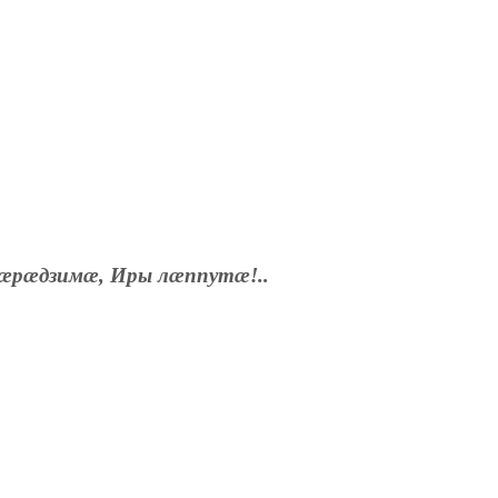
æрæдзимæ, Иры лæппутæ!..