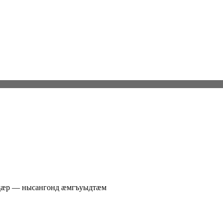
 дӕр — нысангонд ӕмгъуыдтӕм