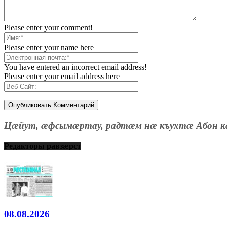
Please enter your comment!
Please enter your name here
You have entered an incorrect email address!
Please enter your email address here
Цæйут, æфсымæртау, радтæм нæ къухтæ Абон к
Редакторы равзæрст
08.08.2026