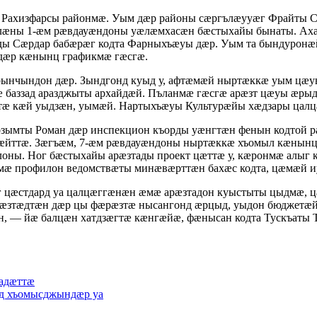
 Рахизфарсы районмӕ. Уым дӕр районы сӕргълӕууӕг Фрайты С
слӕны 1-ӕм рӕвдауӕндоны уӕлӕмхасӕн бӕстыхайы бынаты. Ах
ы Сӕрдар бабӕрӕг кодта Фарныхъӕуы дӕр. Уым та бындуронӕ
 дӕр кӕнынц графикмӕ гӕсгӕ.
рынчындон дӕр. Зындгонд куыд у, афтӕмӕй ныртӕккӕ уым цӕ
 баззад аразджыты архайдӕй. Пъланмӕ гӕсгӕ арӕзт цӕуы ӕры
ӕттӕ кӕй уыдзӕн, уымӕй. Нартыхъӕуы Культурӕйы хӕдзары ца
зымты Роман дӕр инспекцион къорды уӕнгтӕн фенын кодтой р
хӕйттӕ. Зӕгъӕм, 7-ӕм рӕвдауӕндоны ныртӕккӕ хъомыл кӕнын
оны. Ног бӕстыхайы арӕзтады проект цӕттӕ у, кӕронмӕ алыг 
мӕ профилон ведомствӕты минӕвӕрттӕн бахӕс кодта, цӕмӕй 
 цӕстдард уа цалцӕггӕнӕн ӕмӕ арӕзтадон куыстыты цыдмӕ, ц
рӕзтӕдтӕн дӕр цы фӕрӕзтӕ нысангонд ӕрцыд, уыдон бюджетӕ
, — йӕ балцӕн хатдзӕгтӕ кӕнгӕйӕ, фӕнысан кодта Тускъаты Т
адӕттӕ
д хъомысджындӕр уа