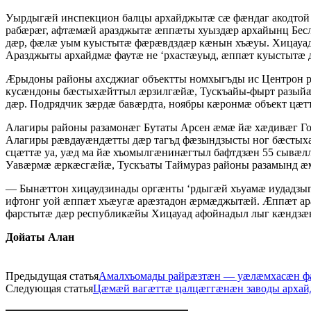
Уырдыгӕй инспекцион балцы архайджытӕ сӕ фӕндаг акодтой
рабӕрӕг, афтӕмӕй аразджытӕ ӕппӕты хуыздӕр архайынц Бе
дӕр, фӕлӕ уым куыстытӕ фӕрӕвдздӕр кӕнын хъӕуы. Хицауад
Аразджыты архайдмӕ фаутӕ не ‘рхастӕуыд, ӕппӕт куыстытӕ
Ӕрыдоны районы ахсджиаг объектты номхыгъды ис Центрон 
кусӕндоны бӕстыхӕйттыл ӕрзилгӕйӕ, Тускъайы-фырт разыйӕ
дӕр. Подрядчик зӕрдӕ бавӕрдта, ноябры кӕронмӕ объект ц
Алагиры районы разамонӕг Бутаты Арсен ӕмӕ йӕ хӕдивӕг Го
Алагиры рӕвдауӕндӕтты дӕр тагъд фӕзындзысты ног бӕсты
сцӕттӕ уа, уӕд ма йӕ хъомылгӕнинӕгтыл бафтдзӕн 55 сывӕлл
Уавӕрмӕ ӕркӕсгӕйӕ, Тускъаты Таймураз районы разамынд ӕ
— Бынӕттон хицаудзинады оргӕнты ‘рдыгӕй хъуамӕ иудадзыг
ифтонг уой ӕппӕт хъӕугӕ арӕзтадон ӕрмӕджытӕй. Ӕппӕт а
фарстытӕ дӕр республикӕйы Хицауад афойнадыл лыг кӕндзӕн
Дойаты Алан
Предыдущая статья
Амалхъомады райрӕзтӕн — уӕлӕмхасӕн ф
Следующая статья
Цӕмӕй вагӕттӕ цалцӕггӕнӕн заводы архай