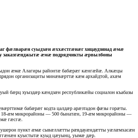
иаг фӕлварӕн суыдзӕн ӕххӕстгӕнӕг хицаудзинад ӕмӕ
у заказгӕнджытӕ ӕмӕ подрядчикты ӕрвылбоны
ӕрыдон ӕмӕ Алагиры районтӕ бабӕрӕг кӕнгӕйӕ. Алкӕцы
дрядон организациты минӕвӕрттӕ кӕм архайдтой, ахӕм
 уый бӕрц хуыздӕр кӕндзӕн республикӕйы социалон къабазы
ӕрттимӕ бабӕрӕг кодта цалдӕр арӕзтадон фӕзы горӕты.
 18-ӕм микрорайоны — 500 бынатӕн, 19-ӕм микрорайоны —
кмӕ гӕсгӕ.
-акушерон пункт ӕмӕ сывӕллӕтты рӕвдауӕндӕтты уӕлӕмхасӕн
ӕггӕнӕн куыстытӕ куыд цӕуынц, уымӕ дӕр.