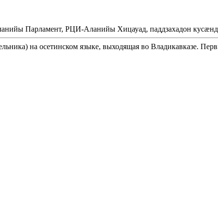
Аланийы Парламент, РЦИ-Аланийы Хицауад, паддзахадон кусæнд
ельника) на осетинском языке, выходящая во Владикавказе. Перв