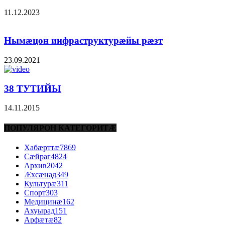
11.12.2023
Нымæцон инфраструктурæйы рæзт
23.09.2021
38 ТУТИЙЫ
14.11.2015
ПОПУЛЯРОН КАТЕГОРИТÆ
Хабæрттæ
7869
Сæйраг
4824
Архив
2042
Æхсæнад
349
Культурæ
311
Спорт
303
Медицинæ
162
Ахуырад
151
Арфæтæ
82