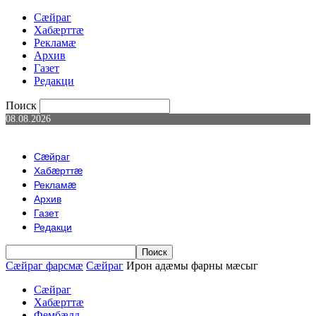
Сæйраг
Хабæрттæ
Рекламæ
Архив
Газет
Редакци
Поиск
08.08.2026
Сæйраг
Хабæрттæ
Рекламæ
Архив
Газет
Редакци
Сæйраг фарсмæ
Сæйраг
Ирон адӕмы фарны мӕсыг
Сæйраг
Хабæрттæ
Фембæлд