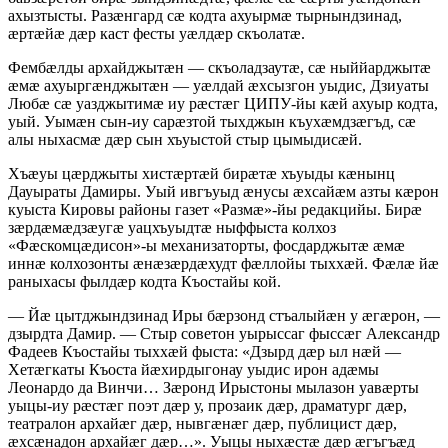
ахызтысты. Разӕнгард сӕ кодта ахуырмӕ тырнындзинад,
ӕртӕйӕ дӕр каст фесты уӕлдӕр скъолатӕ.
Фембӕлды архайджытӕн — скъоладзаутӕ, сӕ ныййарджытӕ
ӕмӕ ахуыргӕнджытӕн — уӕлдай ӕхсызгон уыдис, Дзиуаты
Любӕ сӕ уазджытимӕ иу рӕстӕг ЦИПУ-йы кӕй ахуыр кодта,
уый. Уымӕн сын-иу сарӕзтой тыхджын къухӕмдзӕгъд, сӕ
алы ныхасмӕ дӕр сын хъуыстой стыр цымыдисӕй.
Хъӕуы цӕрджыты хистӕртӕй бирӕтӕ хъуыды кӕнынц
Дауыраты Дамиры. Уый ивгъуыд ӕнусы ӕхсайӕм азты кӕрон
куыста Кировы районы газет «Размӕ»-йы редакцийы. Бирӕ
зӕрдӕмӕдзӕугӕ уацхъуыдтӕ ныффыста колхоз
«Фӕскомцӕдисон»-ы механизаторты, фосдарджытӕ ӕмӕ
иннӕ колхозонты ӕнӕзӕрдӕхудт фӕллойы тыххӕй. Фӕлӕ йӕ
раныхасы фылдӕр кодта Къостайы кой.
— Йӕ цытджындзинад Иры бӕрзонд стъалыйӕн у ӕгӕрон, —
дзырдта Дамир. — Стыр советон уырыссаг фыссӕг Александр
Фадеев Къостайы тыххӕй фыста: «Дзырд дӕр ыл нӕй —
Хетӕгкаты Къоста йӕхирдыгонау уыдис ирон адӕмы
Леонардо да Винчи… Зӕронд Ирыстоны мылазон уавӕрты
уыцы-иу рӕстӕг поэт дӕр у, прозаик дӕр, драматург дӕр,
театралон архайӕг дӕр, нывгӕнӕг дӕр, публицист дӕр,
ӕхсӕнадон архайӕг дӕр…». Уыцы ныхӕстӕ дӕр ӕгъгъӕд