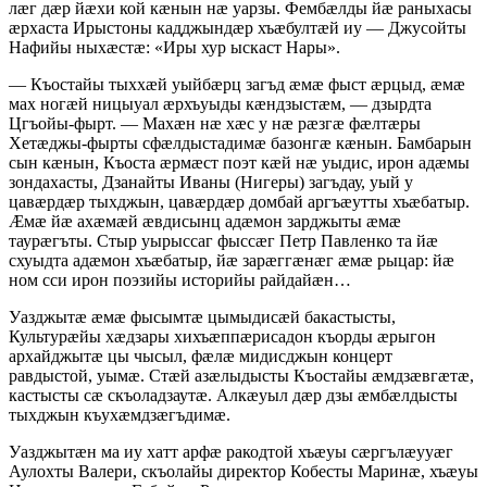
лӕг дӕр йӕхи кой кӕнын нӕ уарзы. Фембӕлды йӕ раныхасы
ӕрхаста Ирыстоны кадджындӕр хъӕбултӕй иу — Джусойты
Нафийы ныхӕстӕ: «Иры хур ыскаст Нары».
— Къостайы тыххӕй уыйбӕрц загъд ӕмӕ фыст ӕрцыд, ӕмӕ
мах ногӕй ницыуал ӕрхъуыды кӕндзыстӕм, — дзырдта
Цгъойы-фырт. — Махӕн нӕ хӕс у нӕ рӕзгӕ фӕлтӕры
Хетӕджы-фырты сфӕлдыстадимӕ базонгӕ кӕнын. Бамбарын
сын кӕнын, Къоста ӕрмӕст поэт кӕй нӕ уыдис, ирон адӕмы
зондахасты, Дзанайты Иваны (Нигеры) загъдау, уый у
цавӕрдӕр тыхджын, цавӕрдӕр домбай аргъӕутты хъӕбатыр.
Ӕмӕ йӕ ахӕмӕй ӕвдисынц адӕмон зарджыты ӕмӕ
таурӕгъты. Стыр уырыссаг фыссӕг Петр Павленко та йӕ
схуыдта адӕмон хъӕбатыр, йӕ зарӕггӕнӕг ӕмӕ рыцар: йӕ
ном сси ирон поэзийы историйы райдайӕн…
Уазджытӕ ӕмӕ фысымтӕ цымыдисӕй бакастысты,
Культурӕйы хӕдзары хихъӕппӕрисадон къорды ӕрыгон
архайджытӕ цы чысыл, фӕлӕ мидисджын концерт
равдыстой, уымӕ. Стӕй азӕлыдысты Къостайы ӕмдзӕвгӕтӕ,
кастысты сӕ скъоладзаутӕ. Алкӕуыл дӕр дзы ӕмбӕлдысты
тыхджын къухӕмдзӕгъдимӕ.
Уазджытӕн ма иу хатт арфӕ ракодтой хъӕуы сӕргълӕууӕг
Аулохты Валери, скъолайы директор Кобесты Маринӕ, хъӕуы