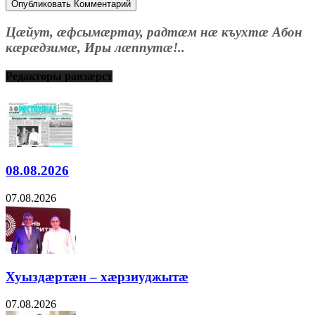
Цæйут, æфсымæртау, радтæм нæ къухтæ Абон
кæрæдзимæ, Иры лæппутæ!..
Редакторы равзæрст
08.08.2026
07.08.2026
Хуыздæртæн – хæрзиуджытæ
07.08.2026