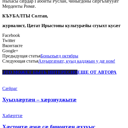
Ныхасы сӕрдар Габойты Руслан, чиныгдоны сӕргълӕууӕг
Мерденты Римӕ.
КЪУБАЛТЫ Солтан,
журналист, Цӕгат Ирыстоны культурӕйы сгуыхт кусӕг
Facebook
Twitter
Вконтакте
Google+
Предыдущая статья
Боныхъӕд октябры
Следующая статья
Ахуыргӕнӕг, куыд кадджын у дӕ ном!
ЭТО МОЖЕТ БЫТЬ ИНТЕРЕСНО
ЕЩЕ ОТ АВТОРА
Сæйраг
Хуыздæртæн – хæрзиуджытæ
Хабæрттæ
Хæстонтæ æмæ сæ бинонтæн æххуыс