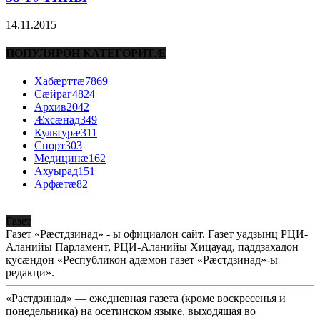
14.11.2015
ПОПУЛЯРОН КАТЕГОРИТÆ
Хабæрттæ
7869
Сæйраг
4824
Архив
2042
Æхсæнад
349
Культурæ
311
Спорт
303
Медицинæ
162
Ахуырад
151
Арфæтæ
82
Газет
Газет «Рæстдзинад» - ы официалон сайт. Газет уадзынц РЦИ-
Аланийы Парламент, РЦИ-Аланийы Хицауад, паддзахадон
кусæндон «Республикон адæмон газет «Рæстдзинад»-ы
редакци».
«Растдзинад» — ежедневная газета (кроме воскресенья и
понедельника) на осетинском языке, выходящая во