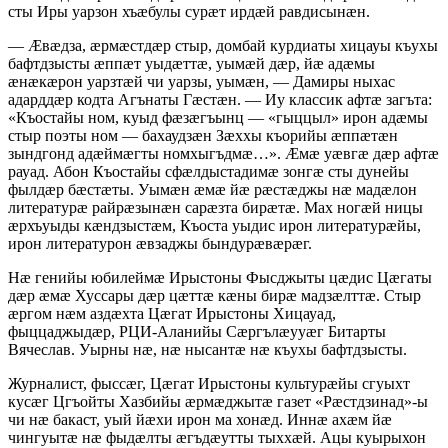
сты Иры уарзон хъӕбулы сурӕт ирдӕй равдисынӕн.
— Ӕвӕдза, ӕрмӕстдӕр стыр, домбай курдиаты хицауы къухы
бафтдзысты ӕппӕт уыдӕттӕ, уымӕй дӕр, йӕ адӕмы
ӕнӕкӕрон уарзтӕй чи уарзы, уымӕн, — Дамиры ныхас
адарддӕр кодта Агънаты Гӕстӕн. — Иу классик афтӕ загъта:
«Къостайы ном, куыд фӕзӕгъынц — «гыццыл» ирон адӕмы
стыр поэты ном — бахаудзӕн Зӕххы къорийы ӕппӕтӕн
зындгонд адӕймӕгты номхыгъдмӕ…». Ӕмӕ уӕвгӕ дӕр афтӕ
рауад. Абон Къостайы сфӕлдыстадимӕ зонгӕ сты дунейы
фылдӕр бӕстӕты. Уымӕн ӕмӕ йӕ рӕстӕджы нӕ мадӕлон
литературӕ райрӕзынӕн сарӕзта бирӕтӕ. Мах ногӕй ницы
ӕрхъуыды кӕндзыстӕм, Къоста уыдис ирон литературӕйы,
ирон литературон ӕвзаджы бындурӕвӕрӕг.
Нӕ генийы юбилеймӕ Ирыстоны Фысджыты цӕдис Цӕгаты
дӕр ӕмӕ Хуссары дӕр цӕттӕ кӕны бирӕ мадзӕлттӕ. Стыр
ӕргом нӕм аздӕхта Цӕгат Ирыстоны Хицауад,
фыццаджыдӕр, РЦИ-Аланийы Сӕргълӕууӕг Битарты
Вячеслав. Уырны нӕ, нӕ нысантӕ нӕ къухы бафтдзысты.
Журналист, фыссӕг, Цӕгат Ирыстоны культурӕйы сгуыхт
кусӕг Цгъойты Хазбийы ӕрмӕджытӕ газет «Рӕстдзинад»-ы
чи нӕ бакаст, уый йӕхи ирон ма хонӕд. Иннӕ ахӕм йӕ
чингуытӕ нӕ фыдӕлты ӕгъдӕутты тыххӕй. Ацы куырыхон