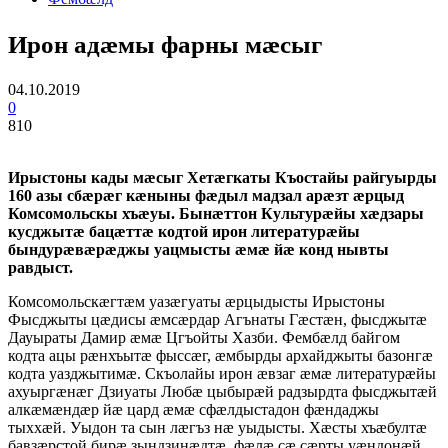
Ирон адӕмы фарны мӕсыг
04.10.2019
0
810
Ирыстоны кады мӕсыг Хетӕгкаты Къостайы райгуырды
160 азы сбӕрӕг кӕныны фӕдыл мадзал арӕзт ӕрцыд
Комсомольскы хъӕуы. Бынӕттон Культурӕйы хӕдзары
кусджытӕ бацӕттӕ кодтой ирон литературӕйы
бындурӕвӕрӕджы уацмысты ӕмӕ йӕ конд нывты
равдыст.
Комсомольскӕгтӕм уазӕгуаты ӕрцыдысты Ирыстоны
Фысджыты цӕдисы ӕмсӕрдар Агънаты Гӕстӕн, фысджытӕ
Дауыраты Дамир ӕмӕ Цгъойты Хазби. Фембӕлд байгом
кодта ацы рӕнхъытӕ фыссӕг, ӕмбырды архайджыты базонгӕ
кодта уазджытимӕ. Скъолайы ирон ӕвзаг ӕмӕ литературӕйы
ахуыргӕнӕг Дзиуаты Любӕ цыбырӕй радзырдта фысджытӕй
алкӕмӕндӕр йӕ цард ӕмӕ сфӕлдыстадон фӕндаджы
тыххӕй. Уыдон та сын лӕгъз нӕ уыдысты. Хӕсты хъӕбултӕ
бавзӕрстой бирӕ зындзинӕдтӕ, фӕлӕ сӕ сӕрты уӕндонӕй