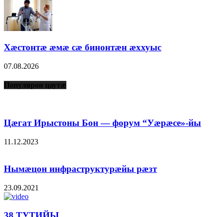
Хæстонтæ æмæ сæ бинонтæн æххуыс
07.08.2026
Популярон цаутæ
Цæгат Ирыстоны Бон — форум “Уæрæсе»-йы
11.12.2023
Нымæцон инфраструктурæйы рæзт
23.09.2021
38 ТУТИЙЫ