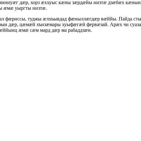
иниуӕг дӕр, хорз ӕххуыс кӕны зӕрдӕйы низтӕ дзӕбӕх кӕнын
ы ӕмӕ уыргты низтӕ.
ал фӕриссы, туджы ӕлхъывдад фӕныллӕгдӕр вӕййы. Пайда ст
рын дӕр, цӕмӕй хъизӕмары хуыфӕгӕй фервӕзай. Арӕх чи суаз
ӕййынц ӕмӕ сӕм мард дӕр ма рабаддзӕн.