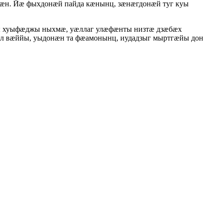
ӕн. Йӕ фыхдонӕй пайда кӕнынц, зӕнӕгдонӕй туг куы
ы хуыфӕджы ныхмӕ, уӕллаг улӕфӕнты низтӕ дзӕбӕх
ал вӕййы, уыдонӕн та фӕамонынц, иудадзыг мыртгӕйы дон