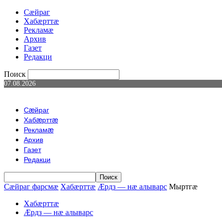
Сæйраг
Хабæрттæ
Рекламæ
Архив
Газет
Редакци
Поиск
07.08.2026
Сæйраг
Хабæрттæ
Рекламæ
Архив
Газет
Редакци
Сæйраг фарсмæ
Хабæрттæ
Æрдз — нæ алыварс
Мыртгӕ
Хабæрттæ
Æрдз — нæ алыварс