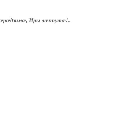
æрæдзимæ, Иры лæппутæ!..