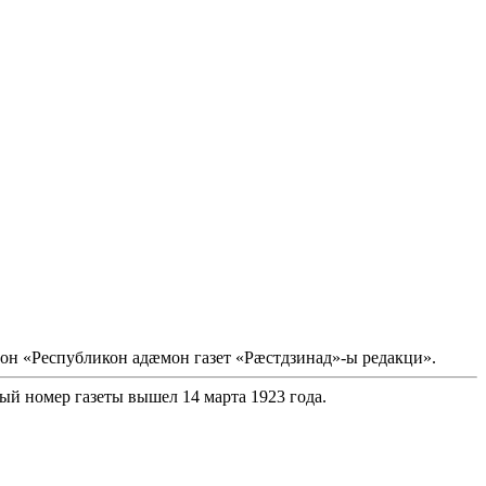
он «Республикон адæмон газет «Рæстдзинад»-ы редакци».
ый номер газеты вышел 14 марта 1923 года.