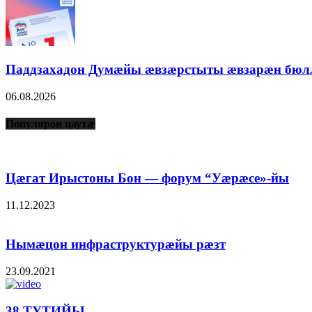
Паддзахадон Думæйы æвзæрстыты æвзарæн бюл
06.08.2026
Популярон цаутæ
Цæгат Ирыстоны Бон — форум “Уæрæсе»-йы
11.12.2023
Нымæцон инфраструктурæйы рæзт
23.09.2021
38 ТУТИЙЫ