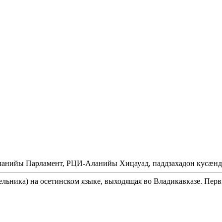
Аланийы Парламент, РЦИ-Аланийы Хицауад, паддзахадон кусæнд
ельника) на осетинском языке, выходящая во Владикавказе. Перв