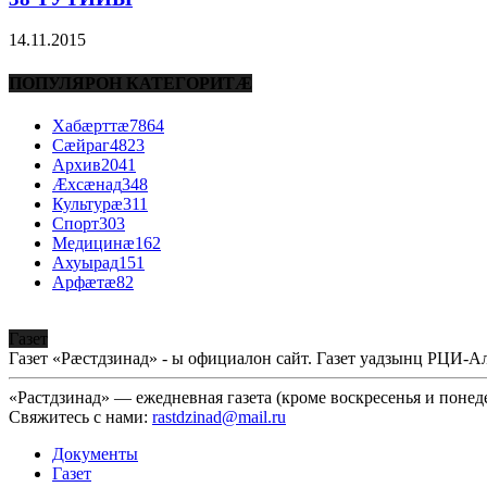
14.11.2015
ПОПУЛЯРОН КАТЕГОРИТÆ
Хабæрттæ
7864
Сæйраг
4823
Архив
2041
Æхсæнад
348
Культурæ
311
Спорт
303
Медицинæ
162
Ахуырад
151
Арфæтæ
82
Газет
Газет «Рæстдзинад» - ы официалон сайт. Газет уадзынц РЦИ-
«Растдзинад» — ежедневная газета (кроме воскресенья и понед
Свяжитесь с нами:
rastdzinad@mail.ru
Документы
Газет