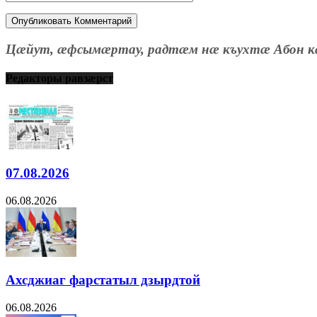
Цæйут, æфсымæртау, радтæм нæ къухтæ Абон к
Редакторы равзæрст
07.08.2026
06.08.2026
Ахсджиаг фарстатыл дзырдтой
06.08.2026