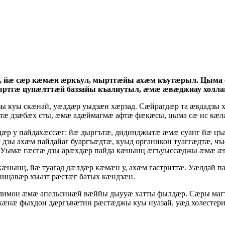
, йӕ сӕр кӕмӕн ӕркъул, мыртгӕйы ахӕм къутӕрыл. Цыма 
ыртгӕ цупӕлттӕй баззайы къалиутыл, ӕмӕ ӕвӕджиау холл
ы куы скӕнай, уӕддӕр уыдзӕн хӕрзад. Сӕйрагдӕр та ӕвдадзы 
тӕ дзӕбӕх сты, ӕмӕ адӕймагмӕ афтӕ фӕкӕсы, цыма сӕ ис кӕ
р у пайдахӕссӕг: йӕ дыргътӕ, дидинджытӕ ӕмӕ суанг йӕ цъа
дзы ахӕм пайдайаг буаргъӕдтӕ, куыд органикон туаггӕдтӕ, ч
. Уымӕ гӕсгӕ дзы арӕхдӕр пайда кӕнынц ӕгъуыссӕджы ӕмӕ ӕ
нынц, йӕ туагад дӕлдӕр кӕмӕн у, ахӕм гастриттӕ. Уӕлдай па
ицавӕр хъызт рӕстӕг батых кӕндзӕн.
лимон ӕмӕ апельсинӕй вӕййы дыууӕ хатты фылдӕр. Сӕры маг
кӕнӕ фыхдон дӕргъвӕтин рӕстӕджы куы нуазай, уӕд холестер