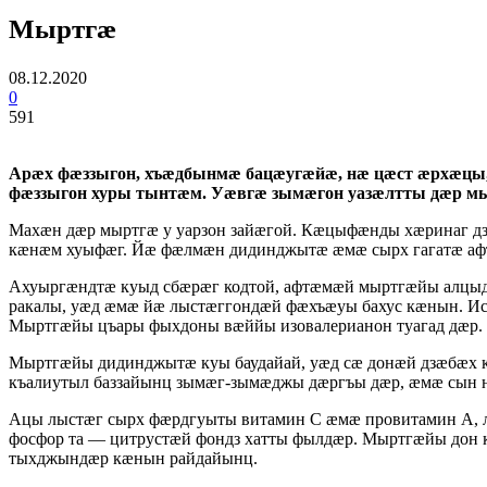
Мыртгӕ
08.12.2020
0
591
Арӕх фӕззыгон, хъӕдбынмӕ бацӕугӕйӕ, нӕ цӕст ӕрхӕцы
фӕззыгон хуры тынтӕм. Уӕвгӕ зымӕгон уазӕлтты дӕр м
Махӕн дӕр мыртгӕ у уарзон зайӕгой. Кӕцыфӕнды хӕринаг дз
кӕнӕм хуыфӕг. Йӕ фӕлмӕн дидинджытӕ ӕмӕ сырх гагатӕ аф
Ахуыргӕндтӕ куыд сбӕрӕг кодтой, афтӕмӕй мыртгӕйы алцыдӕ
ракалы, уӕд ӕмӕ йӕ лыстӕггондӕй фӕхъӕуы бахус кӕнын. Ис 
Мыртгӕйы цъары фыхдоны вӕййы изовалерианон туагад дӕр
Мыртгӕйы дидинджытӕ куы баудайай, уӕд сӕ донӕй дзӕбӕх кӕ
къалиутыл баззайынц зымӕг-зымӕджы дӕргъы дӕр, ӕмӕ сын н
Ацы лыстӕг сырх фӕрдгуыты витамин С ӕмӕ провитамин А, 
фосфор та — цитрустӕй фондз хатты фылдӕр. Мыртгӕйы дон 
тыхджындӕр кӕнын райдайынц.