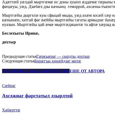
Адӕттӕй уӕлдай мыртгӕмӕ ис доны хуыпп ӕддӕмӕ тӕрыны м
фӕцӕуы, уӕд. Дзӕбӕх дзы кӕнынц геморрой, ахсӕны-тъӕнгт
Мыртгӕйы дыргътӕ куы сфыцай мыды, уӕд ахӕм хосӕй сӕр н
кӕнынӕн, хатгай фаг вӕййы мыртгӕйы гагаты армыдзаг бахӕ
нуазын. Мыртгӕйы цай ӕмӕ мыртгӕджынтӕ та афтӕ хӕрзад в
Беслехъоты Иринӕ,
дохтыр
Предыдущая статья
Гӕркъӕраг — сырдты дохтыр
Следующая статья
Бирӕгъы хинӕйдзаг митӕ
ЭТО МОЖЕТ БЫТЬ ИНТЕРЕСНО
ЕЩЕ ОТ АВТОРА
Сæйраг
Ахсджиаг фарстатыл дзырдтой
Хабæрттæ