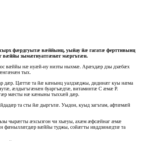
сырх фӕрдгуытӕ вӕййынц, уыйау йӕ гагатӕ ферттивынц
аг вӕййы зымӕгиуатгӕнӕг мӕргътӕн.
хос вӕййы нӕ иуӕй-иу низты ныхмӕ. Арӕхдӕр дзы дзӕбӕх
лӕнгӕнӕн тых.
р дӕр. Цӕттӕ та йӕ кӕнынц уалдзӕджы, дидинӕг куы нӕма
ъиутӕ, ӕлдыгъгӕнӕн буаргъӕдтӕ, витаминтӕ С ӕмӕ Р.
гӕр мӕсты нӕ кӕныны тыххӕй дӕр.
йдадӕр та сты йӕ дыргътӕ. Уыдон, куыд загътам, афтӕмӕй
ъзы чырӕгты ӕхсызгон чи хъӕуы, ахӕм ӕфсӕйнаг ӕмӕ
ин фӕныллӕгдӕр вӕййы туджы, сойӕгты ивддзинӕдтӕ та