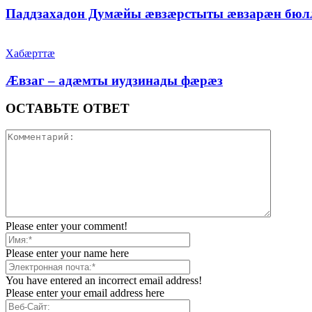
Паддзахадон Думæйы æвзæрстыты æвзарæн бюл
Хабæрттæ
Æвзаг – адæмты иудзинады фæрæз
ОСТАВЬТЕ ОТВЕТ
Please enter your comment!
Please enter your name here
You have entered an incorrect email address!
Please enter your email address here