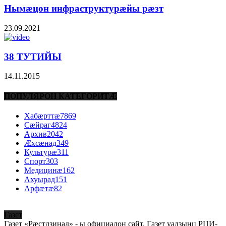
Нымæцон инфраструктурæйы рæзт
23.09.2021
38 ТУТИЙЫ
14.11.2015
ПОПУЛЯРОН КАТЕГОРИТÆ
Хабæрттæ
7869
Сæйраг
4824
Архив
2042
Æхсæнад
349
Культурæ
311
Спорт
303
Медицинæ
162
Ахуырад
151
Арфæтæ
82
Газет
Газет «Рæстдзинад» - ы официалон сайт. Газет уадзынц РЦИ-