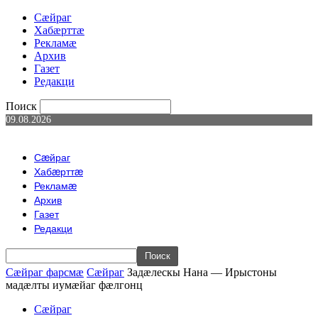
Сæйраг
Хабæрттæ
Рекламæ
Архив
Газет
Редакци
Поиск
09.08.2026
Сæйраг
Хабæрттæ
Рекламæ
Архив
Газет
Редакци
Сæйраг фарсмæ
Сæйраг
Задӕлескы Нана — Ирыстоны
мадӕлты иумӕйаг фӕлгонц
Сæйраг