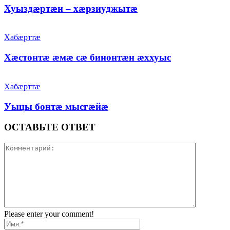
Хуыздæртæн – хæрзиуджытæ
Хабæрттæ
Хæстонтæ æмæ сæ бинонтæн æххуыс
Хабæрттæ
Уыцы бонтæ мысгæйæ
ОСТАВЬТЕ ОТВЕТ
Please enter your comment!