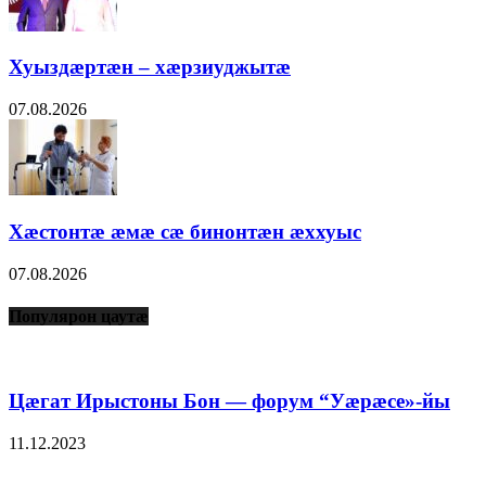
Хуыздæртæн – хæрзиуджытæ
07.08.2026
Хæстонтæ æмæ сæ бинонтæн æххуыс
07.08.2026
Популярон цаутæ
Цæгат Ирыстоны Бон — форум “Уæрæсе»-йы
11.12.2023