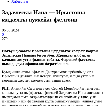
Хабæрттæ
Задӕлескы Нана — Ирыстоны
мадӕлты иумӕйаг фӕлгонц
06.08.2024
0
279
Ивгъуыд сабаты Ирыстоны цӕрджытӕ сбӕрӕг кодтой
Задӕлескы Нанайы бӕрӕгбон. Ӕрвылаз ӕй бӕрӕг
кӕнынц августы фыццаг сабаты. Фаронӕй фӕстӕмӕ
нымад цӕуы официалон бӕрӕгбоныл.
Куыд иннӕ ӕзты, афтӕ та Дыгургоммӕ ӕрбамбырд сты
Ирыстоны дзыллӕ, нӕ истори, культурӕ, ӕгъдӕуттӕ йӕ
зӕрдӕмӕ хӕстӕг кӕмӕн сты, уыцы адӕм.
РЦИ-Аланийы Сӕргълӕууӕг Сергей Меняйло йӕ телеграм-
каналы куыд ныффыста, афтӕмӕй Задӕлескы Нана диссаджы
ныфсджын ӕмӕ лӕджыхъӕдджын сылгоймаг уыдис, уый
ӕнӕхъӕн наци фервӕзын кодта быныскъуыдӕй, ӕппӕт дуне
дӕр ӕмризӕджы кӕмӕй рызтысты, уыцы тугдзых Тимуры