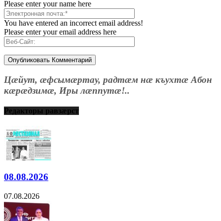
Please enter your name here
You have entered an incorrect email address!
Please enter your email address here
Цæйут, æфсымæртау, радтæм нæ къухтæ Абон
кæрæдзимæ, Иры лæппутæ!..
Редакторы равзæрст
08.08.2026
07.08.2026