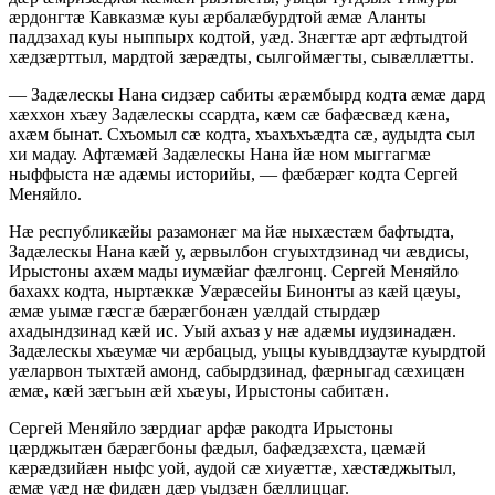
ӕрдонгтӕ Кавказмӕ куы ӕрбалӕбурдтой ӕмӕ Аланты
паддзахад куы ныппырх кодтой, уӕд. Знӕгтӕ арт ӕфтыдтой
хӕдзӕрттыл, мардтой зӕрӕдты, сылгоймӕгты, сывӕллӕтты.
— Задӕлескы Нана сидзӕр сабиты ӕрӕмбырд кодта ӕмӕ дард
хӕххон хъӕу Задӕлескы ссардта, кӕм сӕ бафӕсвӕд кӕна,
ахӕм бынат. Схъомыл сӕ кодта, хъахъхъӕдта сӕ, аудыдта сыл
хи мадау. Афтӕмӕй Задӕлескы Нана йӕ ном мыггагмӕ
ныффыста нӕ адӕмы историйы, — фӕбӕрӕг кодта Сергей
Меняйло.
Нӕ республикӕйы разамонӕг ма йӕ ныхӕстӕм бафтыдта,
Задӕлескы Нана кӕй у, ӕрвылбон сгуыхтдзинад чи ӕвдисы,
Ирыстоны ахӕм мады иумӕйаг фӕлгонц. Сергей Меняйло
бахахх кодта, ныртӕккӕ Уӕрӕсейы Бинонты аз кӕй цӕуы,
ӕмӕ уымӕ гӕсгӕ бӕрӕгбонӕн уӕлдай стырдӕр
ахадындзинад кӕй ис. Уый ахъаз у нӕ адӕмы иудзинадӕн.
Задӕлескы хъӕумӕ чи ӕрбацыд, уыцы куывддзаутӕ куырдтой
уӕларвон тыхтӕй амонд, сабырдзинад, фӕрныгад сӕхицӕн
ӕмӕ, кӕй зӕгъын ӕй хъӕуы, Ирыстоны сабитӕн.
Сергей Меняйло зӕрдиаг арфӕ ракодта Ирыстоны
цӕрджытӕн бӕрӕгбоны фӕдыл, бафӕдзӕхста, цӕмӕй
кӕрӕдзийӕн ныфс уой, аудой сӕ хиуӕттӕ, хӕстӕджытыл,
ӕмӕ уӕд нӕ фидӕн дӕр уыдзӕн бӕллиццаг.