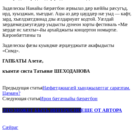
Задӕлескы Нанайы бӕрӕгбон ӕрвылаз дӕр вӕййы рӕсугъд,
ирд, хуызджын, хъӕздыг. Ацы аз дӕр цауддӕр нӕ уыд — кафт,
зард, хъӕлдзӕгдзинад дзы ӕлдариуӕг кодтой. Уӕлдай
зӕрдӕмӕдзӕугӕдӕр уыдысты дунеон хорты фестиваль «Мӕ
зӕрдӕ ис хӕхты»-йы архайджыты концертон номыртӕ.
Кӕронбӕттӕны та
Задӕлескы фӕзы куывдмӕ ӕрцӕуджытӕ акафыдысты
«Симд».
ГАПБАТЫ Алетӕ,
къамтӕ систа Татьянӕ ШЕХОДАНОВА
Предыдущая статья
Нӕфӕтджиагӕй хынджылӕггаг сарӕзтам.
Цӕмӕн?
Следующая статья
Ирон бӕгӕныйы бӕрӕгбон
ЭТО МОЖЕТ БЫТЬ ИНТЕРЕСНО
ЕЩЕ ОТ АВТОРА
Сæйраг