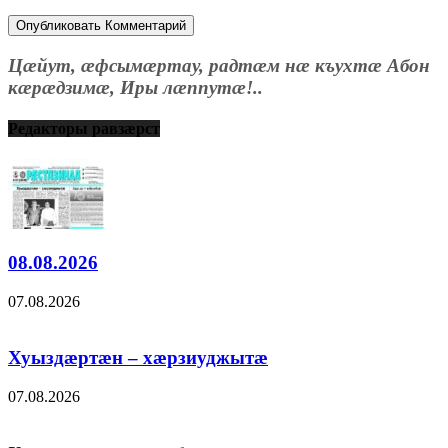
Цæйут, æфсымæртау, радтæм нæ къухтæ Абон
кæрæдзимæ, Иры лæппутæ!..
Редакторы равзæрст
08.08.2026
07.08.2026
Хуыздæртæн – хæрзиуджытæ
07.08.2026