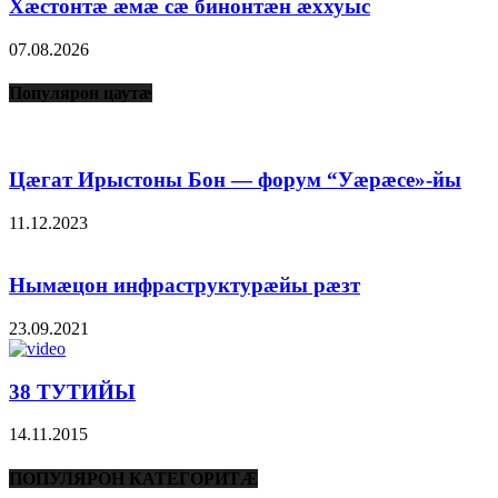
Хæстонтæ æмæ сæ бинонтæн æххуыс
07.08.2026
Популярон цаутæ
Цæгат Ирыстоны Бон — форум “Уæрæсе»-йы
11.12.2023
Нымæцон инфраструктурæйы рæзт
23.09.2021
38 ТУТИЙЫ
14.11.2015
ПОПУЛЯРОН КАТЕГОРИТÆ