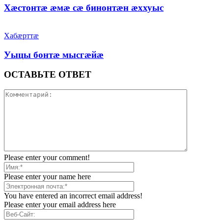
Хæстонтæ æмæ сæ бинонтæн æххуыс
Хабæрттæ
Уыцы бонтæ мысгæйæ
ОСТАВЬТЕ ОТВЕТ
Please enter your comment!
Please enter your name here
You have entered an incorrect email address!
Please enter your email address here