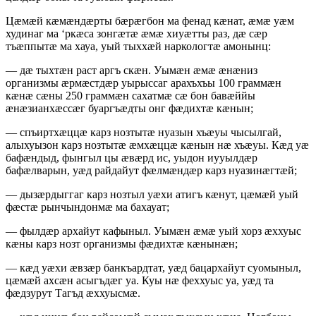
Цæмæй кæмæндæрты бæрæгбон ма фенад кæнат, æмæ уæм
худинаг ма ‘ркæса зонгæтæ æмæ хиуæтты раз, дæ сæр
тъæппытæ ма хауа, уый тыххæй наркологтæ амонынц:
— дæ тыхтæн раст аргъ скæн. Уымæн æмæ æнæниз
организмы æрмæстдæр уырыссаг арахъхъы 100 граммæн
кæнæ сæны 250 граммæн сахатмæ сæ бон бавæййы
æнæзианхæссæг буаргъæдты онг фæдихтæ кæнын;
— спъиртхæццæ карз нозтытæ нуазын хъæуы чысылгай,
алыхуызон карз нозтытæ æмхæццæ кæнын нæ хъæуы. Кæд уæ
бафæндыд, фынгыл цы æвæрд ис, уыдон иууылдæр
бафæлварын, уæд райдайут фæлмæндæр карз нуазинæгтæй;
— дызæрдыггаг карз нозтыл уæхи атигъ кæнут, цæмæй уый
фæстæ рынчындонмæ ма бахауат;
— фылдæр архайут кафыныл. Уымæн æмæ уый хорз æххуыс
кæны карз нозт организмы фæдихтæ кæнынæн;
— кæд уæхи æвзæр банкъардтат, уæд бацархайут суомыныл,
цæмæй ахсæн асыгъдæг уа. Куы нæ феххуыс уа, уæд та
фæдзурут Тагъд æххуысмæ.