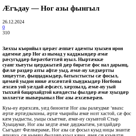
Æгъдау — Ног азы фынгыл
26.12.2024
0
310
Зæххы къорийыл цæрæг æппæт адæмты хуызæн ирон
адæммæ дæр Ног аз нымад у кадджындæр æмæ
рæсугъддæр бæрæгбæттæй иуыл. Ныртæккæ
суанг
хъæуты цæрджытæй дæр бирæтæ фос нал дарынц,
фæлæ раздæр азты афтæ уыд, æмæ-иу хæдзæртты
хицæуттæ, фыццаджыдæр, батыхстысты сæ фосыл,
цæмæй уыдон иннæ æхсæвтæй хъауджыдæр Ногбоны
æхсæв уой уæлдай æфсæст, хæрззылд, æмæ-иу уый
тыххæй бацархайдтой кæвдæсты фылдæр æмæ хуыздæр
холлæгтæ нывæрыныл Ног азы æхсæвæрæн.
Куы-иу æрæхсæв, уæд бинонтæ Ног азы ралæудмæ ‘ввахс
æртæ æртæдзыхоны, æртæ чъирийы æмæ нозт хастой, сæ фос
кæм уыдысты, уыцы скъæтмæ, æмæ-иу скуывтой Стыр
Хуыцаумæ, Ног азы зæдтæ æмæ дауджытæм, уæлдайдæр
Сыгъдæг Фæлвæрамæ, Ног азы сæ фосыл куыд ницы зиантæ
æрцæуа, сæ нымæц фылдæр куыд кæна, æмæ сæ куывдтæ