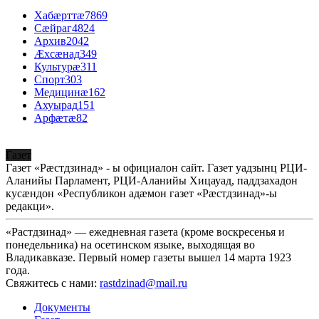
Хабæрттæ
7869
Сæйраг
4824
Архив
2042
Æхсæнад
349
Культурæ
311
Спорт
303
Медицинæ
162
Ахуырад
151
Арфæтæ
82
Газет
Газет «Рæстдзинад» - ы официалон сайт. Газет уадзынц РЦИ-
Аланийы Парламент, РЦИ-Аланийы Хицауад, паддзахадон
кусæндон «Республикон адæмон газет «Рæстдзинад»-ы
редакци».
«Растдзинад» — ежедневная газета (кроме воскресенья и
понедельника) на осетинском языке, выходящая во
Владикавказе. Первый номер газеты вышел 14 марта 1923
года.
Свяжитесь с нами:
rastdzinad@mail.ru
Документы