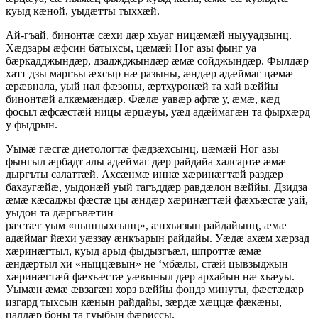
куыд кæной, уыдæтты тыххæй.
Ай-гъай, бинонтæ сæхи дæр хъуаг ницæмæй ныууадзынц.
Хæдзары æфсин батыхсы, цæмæй Ног азы фынг уа
бæркадджындæр, дзаджджындæр æмæ сойджындæр. Фылдæр
хатт дзы маргъы æхсыр нæ разыны, æндæр адæймаг цæмæ
æрæвнала, уый нал фæзоны, æртхуронæй та хай вæййы
бинонтæй алкæмæндæр. Фæлæ уавæр афтæ у, æмæ, кæд
фосыл æфсæстæй ницы æрцæуы, уæд адæймагæн та фырхæрд
у фыдрын.
Уымæ гæсгæ диетологтæ фæдзæхсынц, цæмæй Ног азы
фынгыл æрбадт алы адæймаг дæр райдайа халсартæ æмæ
дыргъты салаттæй. Ахсæнмæ иннæ хæринæгтæй раздæр
бахаугæйæ, уыдонæй уый тагъддæр равдæлон вæййы. Дзидза
æмæ кæсаджы фæстæ цы æндæр хæринæгтæй фæхъæстæ уай,
уыдон та дæргъвæтин
рæстæг уым «нынныхсынц», æнхъизын райдайынц, æмæ
адæймаг йæхи уæззау æнкъарын райдайы. Уæдæ ахæм хæрзад
хæринæгтыл, куыд арыд фыдызгъæл, шпроттæ æмæ
æндæртыл хи «ныццæвын» не ‘мбæлы, стæй цывзыджын
хæринæгтæй фæхъæстæ уæвыныл дæр архайын нæ хъæуы.
Уымæн æмæ æвзагæн хорз вæййы фондз минуты, фæстæдæр
изгард тыхсын кæнын райдайы, зæрдæ хæццæ фæкæны,
цалдæр боны та гуыбын фæриссы.