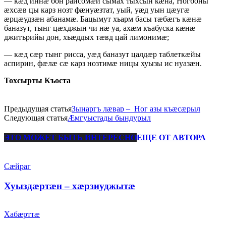
— кæд иннæ бон райсомæй сымах тыхсын кæна, Ногбоны
æхсæв цы карз нозт фæнуæзтат, уый, уæд уын цæугæ
æрцæудзæн абанамæ. Бацымут хъарм басы тæбæгъ кæнæ
баназут, тынг цæхджын чи нæ уа, ахæм къабуска кæнæ
джитърийы дон, хъæддых тæвд цай лимонимæ;
— кæд сæр тынг рисса, уæд баназут цалдæр таблеткæйы
аспирин, фæлæ сæ карз нозтимæ ницы хуызы ис нуазæн.
Тохсырты
Къоста
Предыдущая статья
Зынаргъ лæвар – Ног азы къæсæрыл
Следующая статья
Æмгуыстады бындурыл
ЭТО МОЖЕТ БЫТЬ ИНТЕРЕСНО
ЕЩЕ ОТ АВТОРА
Сæйраг
Хуыздæртæн – хæрзиуджытæ
Хабæрттæ