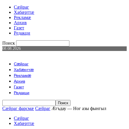
Сæйраг
Хабæрттæ
Рекламæ
Архив
Газет
Редакци
Поиск
08.08.2026
Сæйраг
Хабæрттæ
Рекламæ
Архив
Газет
Редакци
Сæйраг фарсмæ
Сæйраг
Æгъдау — Ног азы фынгыл
Сæйраг
Хабæрттæ