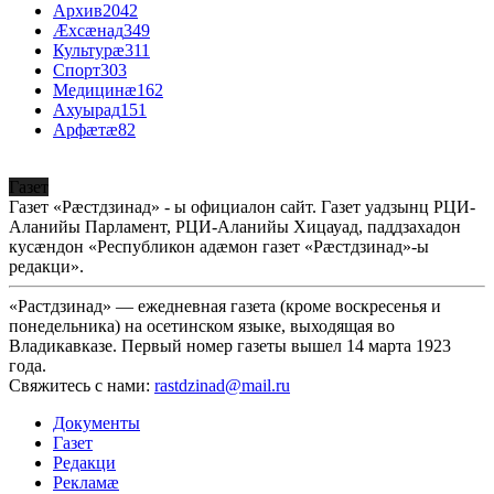
Архив
2042
Æхсæнад
349
Культурæ
311
Спорт
303
Медицинæ
162
Ахуырад
151
Арфæтæ
82
Газет
Газет «Рæстдзинад» - ы официалон сайт. Газет уадзынц РЦИ-
Аланийы Парламент, РЦИ-Аланийы Хицауад, паддзахадон
кусæндон «Республикон адæмон газет «Рæстдзинад»-ы
редакци».
«Растдзинад» — ежедневная газета (кроме воскресенья и
понедельника) на осетинском языке, выходящая во
Владикавказе. Первый номер газеты вышел 14 марта 1923
года.
Свяжитесь с нами:
rastdzinad@mail.ru
Документы
Газет
Редакци
Рекламæ