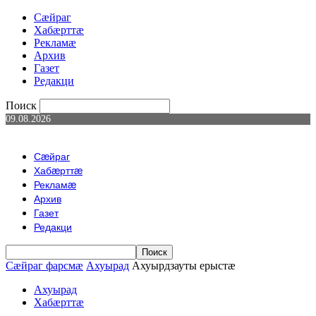
Сæйраг
Хабæрттæ
Рекламæ
Архив
Газет
Редакци
Поиск
09.08.2026
Сæйраг
Хабæрттæ
Рекламæ
Архив
Газет
Редакци
Сæйраг фарсмæ
Ахуырад
Ахуырдзауты ерыстæ
Ахуырад
Хабæрттæ