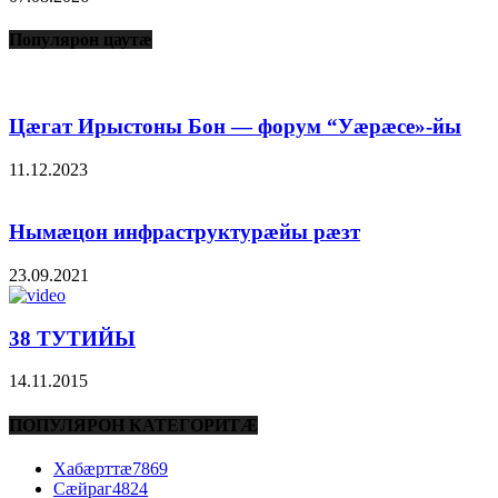
Популярон цаутæ
Цæгат Ирыстоны Бон — форум “Уæрæсе»-йы
11.12.2023
Нымæцон инфраструктурæйы рæзт
23.09.2021
38 ТУТИЙЫ
14.11.2015
ПОПУЛЯРОН КАТЕГОРИТÆ
Хабæрттæ
7869
Сæйраг
4824