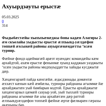
Ахуырдзауты ерыстæ
05.03.2025
0
314
Фыдыбæстæйы хъахъхъæнæджы боны кадæн Алагиры 2-
æм скъолайы уыдысты ерыстæ æлхъывд-уæлдæфон
топпæй æхсынæй районы ахуыргæнæндæтты ‘хсæн
турнир.
Фæйнæ фондз адæймагæй арæзт иуæндæс командæйы кæм
архайдтой, ахæм ерыстæ фенынмæ хуынд кадджын уазджыты
‘хсæн уыдысты районы мидхъуыддæгты хайады кусджытæ
дæр.
Хæцæнгарзæй пайда кæнгæйæ, æдасдзинады домæнтæ
æххæст кæнын кæй æмбæлы, турниры райдианы агъоммæ йæ
архайджытæн уый бамбарын кодтой. Ерысты архайджытæ
хæцæнгарзыл цæмæй сахуыр уой, уый тыххæй турниры
райдианы агъоммæ йæ алы архайæгæн дæр раттой
æлхъывдуæлдæфон топпæй фæйнæ æртæ фæлварæн гæрахы
акæныны бар.