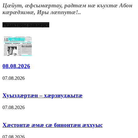
Цæйут, æфсымæртау, радтæм нæ къухтæ Абон
кæрæдзимæ, Иры лæппутæ!..
Редакторы равзæрст
08.08.2026
07.08.2026
Хуыздæртæн – хæрзиуджытæ
07.08.2026
Хæстонтæ æмæ сæ бинонтæн æххуыс
07.08.2026