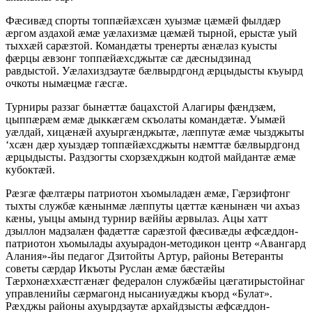
Фæсивæд спорты топпæйæхсæн хуызмæ цæмæй фылдæр
æргом аздахой æмæ уæлахизмæ цæмæй тырной, ерыстæ уый
тыххæй сарæзтой. Командæты тренерты æнæлаз куысты
фæрцы æвзонг топпæйæхсджытæ сæ дæсныдзинад
равдыстой. Уæлахиздзаутæ бæлвырдгонд æрцыдысты къуырд
очкоты нымæцмæ гæсгæ.
Турниры раззаг бынæттæ бацахстой Алагиры фæндзæм,
цыппæрæм æмæ дыккæгæм скъолаты командæтæ. Уымæй
уæлдай, хицæнæй ахуыргæнджытæ, лæппутæ æмæ чызджыты
‘хсæн дæр хуыздæр топпæйæхсджыты нæмттæ бæлвырдгонд
æрцыдысты. Раздзогты схорзæхджын кодтой майдантæ æмæ
кубоктæй.
Рæзгæ фæлтæры патриотон хъомыладæн æмæ, Гæрзифтонг
тыхты службæ кæнынмæ лæппуты цæттæ кæнынæн чи ахъаз
кæны, уыцы амынд турнир вæййы æрвылаз. Ацы хатт
дзыллон мадзалæн фадæттæ сарæзтой фæсивæды æфсæддон-
патриотон хъомылады ахуырадон-методикон центр «Авангард
Алания»-йы педагог Дзитойты Артур, районы Ветеранты
советы сæрдар Икъоты Руслан æмæ бæстæйы
Тæрхонæххæстгæнæг федералон службæйы цæгатирыстойнаг
управленийы сæрмагонд нысаниуæджы къорд «Булат».
Рæхджы районы ахуырдзаутæ архайдзысты æфсæддон-