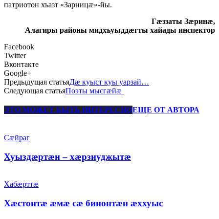
патриотон хъазт «Зарницæ»-йы.
Гæззаты Зæринæ,
Алагиры районы мидхъуыддæгты хайады инспектор
Facebook
Twitter
Вконтакте
Google+
Предыдущая статья
Дæ куыст куы уарзай…
Следующая статья
Поэты мысгæйæ
ЭТО МОЖЕТ БЫТЬ ИНТЕРЕСНО
ЕЩЕ ОТ АВТОРА
Сæйраг
Хуыздæртæн – хæрзиуджытæ
Хабæрттæ
Хæстонтæ æмæ сæ бинонтæн æххуыс