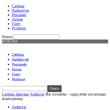
Сæйраг
Хабæрттæ
Рекламæ
Архив
Газет
Редакци
Поиск
08.08.2026
Сæйраг
Хабæрттæ
Рекламæ
Архив
Газет
Редакци
Сæйраг фарсмæ
Арфæтæ
Йæ поэзийы – цард æмæ æхсæнады
æцæгдзинад
Арфæтæ