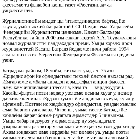
фæстæмæ та фыдæбон кæны газет «Рæстдзинад»-ы
уацхæссæгæй.
Журналистикæйы мидæг цы ‘нтыстдзинæдтæ бафтыд йæ
къухы, уый тыххæй йæ райстой ССР Цæдис æмæ Уæрæсейы
Федерацийы Журналистты цæдисмæ. Кæсæг-Балхъары
Республикæ та йын 2000 азы саккаг кодтой А.А. Теуважуковы
номыл журналистты паддзахадон преми. Уыцы хорзæх ирон
журналисттæй Касаты Батрадз йеддæмæ ничи райста. 1994
азы та поэт ссис Уæрæсейы Федерацийы Фысджыты цæдисы
уæнг.
Батрадзыл райсом, 18 майы, сæххæст уыдзæн 75 азы.
Æрцыдис афон йе сфæлдыстады тыххæй бæстон ныхасы рад.
Æмгар æмæ æмбалы аивадон æрмдзæфыл æнцон фыссæн
нæу: кæм æппæлынæй тæссаг у, кæм та — зæрдæхудтæй.
Касайы-фырты поэзи нæдæр уæлæмæ исыны хъуаг у, нæдæр
дæлæмæ кæнинаг. Æрдзон хуызы йæ æвдисын хъæуы, куыд у,
афтæмæй. Поэтæн ис хæдбындур сфæлдыстад, уæздан хъæлæс
æмæ бæрнон уагæвæрд. Чи зоны, уымæ гæсгæ Батрадз йæ
юбилейы бæрæгбонмæ рауагъта æрмæстдæр 5 чиныджы.
Уыцы хабар та дзурæг у æрмæстдæр иу хъуыддагыл:
дзырдаивады раз автор у сыгъдæг æмæ цæстуарзон уды хицау.
Ахæм зондахаст æмæ зæрдæйы уаг кæмæн уа, уыцы поэты
уацмыстæ æвзарын бæрнон хæс у, фæлæ уæддæр æргомæй