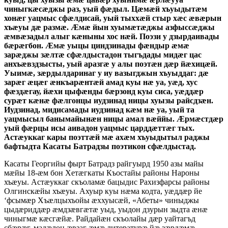
чиныгкæсæджы раз, уый фæдыл. Цæмæй хъуыдытæм
хонæг уацмыс сфæлдисай, уый тыххæй стыр хæс æвæрын
хъæуы дæ размæ. Æмæ йын хуымæтæджы азфыссæджы
æмвæзадыл алыг кæныны хос нæй. Поэзи у дзырдаивады
бæрæгбон. Æмæ уыцы циндзинады фæндыр æмæ
зарæджы зæлтæ сфæлдыстадон тыгъдады мидæг цас
анхъæвздзысты, уый аразгæ у алы поэтæн дæр йæхицæй.
Уыимæ, зæрдылдаринаг у иу вазыгджын хъуыддаг: дæ
зарæг æцæг æнкъарæнтæй амад куы нæ уа, уæд, хус
фæздæгау, йæхи цыфæнды бæрзонд куы сиса, уæддæр
сурæт кæнæ фæлгонцы иудзинад ницы хуызы райсдзæн.
Иудзинад, мидисамады иудзинад кæм нæ уа, уый та
уацмысыл банымайынæн ницы амал вæййы. Æрмæстдæр
уый фæрцы исы аивадон уацмыс царддæттæг тых.
Астæуккаг кары поэттæй мæ ахæм хъуыдытыл раджы
бафтыдта Касаты Батрадзы поэтикон сфæлдыстад.
Касаты Георгийы фырт Батрадз райгуырд 1950 азы майы
мæйы 18-æм бон Хетæгкаты Къостайы районы Нароны
хъæуы. Астæуккаг скъоламæ бацыдис Рахизфарсы районы
Олгинскæйы хъæуы. Ахуыр куы нæма кодта, уæддæр йе
‘фсымæр Хъæлцыхъойы æххуысæй, «Абеты» чиныджы
цыдæриддæр æмдзæвгæтæ уыд, уыдон дзурын зыдта æнæ
чиныгмæ кæсгæйæ. Райдайæн скъолайы дæр уайтагъд
сбæрæг, мадæлон æвзаг æмæ литературæ йæ зæрдæмæ