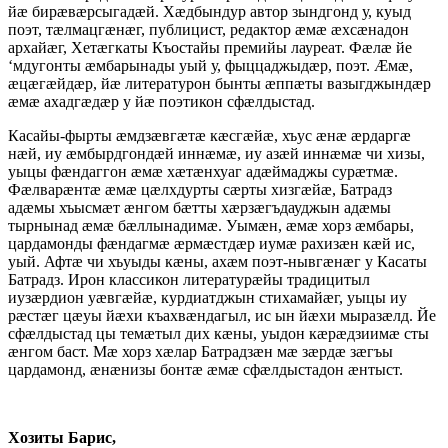
йæ бирæвæрсыгадæй. Хæдбындур автор зындгонд у, куыд
поэт, тæлмацгæнæг, публицист, редактор æмæ æхсæнадон
архайæг, Хетæгкаты Къостайы премийы лауреат. Фæлæ йе
‘мдугонты æмбарынады уый у, фыццаджыдæр, поэт. Æмæ,
æцæгæйдæр, йæ литературон бынты æппæты вазыгджындæр
æмæ ахадгæдæр у йæ поэтикон сфæлдыстад.
Касайы-фырты æмдзæвгæтæ кæсгæйæ, хъус æнæ æрдаргæ
нæй, иу æмбырдгондæй иннæмæ, иу азæй иннæмæ чи хизы,
уыцы фæндаггон æмæ хæтæнхуаг адæймаджы сурæтмæ.
Фæлварæнтæ æмæ цæлхдурты сæрты хизгæйæ, Батрадз
адæмы хъысмæт æнгом бæтты хæрзæгъдауджын адæмы
тырнынад æмæ бæллынадимæ. Уымæн, æмæ хорз æмбары,
цардамонды фæндагмæ æрмæстдæр иумæ рахизæн кæй ис,
уый. Афтæ чи хъуыды кæны, ахæм поэт-нывгæнæг у Касаты
Батрадз. Ирон классикон литературæйы традицитыл
иузæрдион уæвгæйæ, курдиатджын стихамайæг, уыцы иу
рæстæг цæуы йæхи къахвæндагыл, ис ын йæхи мыразæлд. Йе
сфæлдыстад цы темæтыл дих кæны, уыдон кæрæдзиимæ сты
æнгом баст. Мæ хорз хæлар Батрадзæн мæ зæрдæ зæгъы
цардамонд, æнæнизы бонтæ æмæ сфæлдыстадон æнтыст.
Хозиты
Барис,