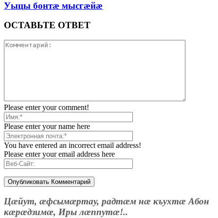
Уыцы бонтæ мысгæйæ
ОСТАВЬТЕ ОТВЕТ
Please enter your comment!
Please enter your name here
You have entered an incorrect email address!
Please enter your email address here
Цæйут, æфсымæртау, радтæм нæ къухтæ Абон
кæрæдзимæ, Иры лæппутæ!..