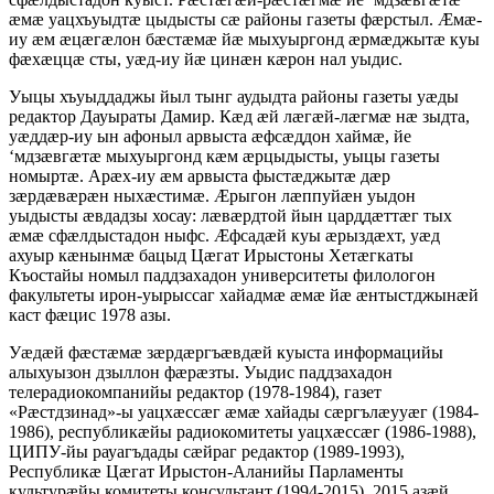
æмæ уацхъуыдтæ цыдысты сæ районы газеты фæрстыл. Æмæ-
иу æм æцæгæлон бæстæмæ йæ мыхуыргонд æрмæджытæ куы
фæхæццæ сты, уæд-иу йæ цинæн кæрон нал уыдис.
Уыцы хъуыддаджы йыл тынг аудыдта районы газеты уæды
редактор Дауыраты Дамир. Кæд æй лæгæй-лæгмæ нæ зыдта,
уæддæр-иу ын афоныл арвыста æфсæддон хаймæ, йе
‘мдзæвгæтæ мыхуыргонд кæм æрцыдысты, уыцы газеты
номыртæ. Арæх-иу æм арвыста фыстæджытæ дæр
зæрдæвæрæн ныхæстимæ. Æрыгон лæппуйæн уыдон
уыдысты æвдадзы хосау: лæвæрдтой йын царддæттæг тых
æмæ сфæлдыстадон ныфс. Æфсадæй куы æрыздæхт, уæд
ахуыр кæнынмæ бацыд Цæгат Ирыстоны Хетæгкаты
Къостайы номыл паддзахадон университеты филологон
факультеты ирон-уырыссаг хайадмæ æмæ йæ æнтыстджынæй
каст фæцис 1978 азы.
Уæдæй фæстæмæ зæрдæргъæвдæй куыста информацийы
алыхуызон дзыллон фæрæзты. Уыдис паддзахадон
телерадиокомпанийы редактор (1978-1984), газет
«Рæстдзинад»-ы уацхæссæг æмæ хайады сæргълæууæг (1984-
1986), республикæйы радиокомитеты уацхæссæг (1986-1988),
ЦИПУ-йы рауагъдады сæйраг редактор (1989-1993),
Республикæ Цæгат Ирыстон-Аланийы Парламенты
культурæйы комитеты консультант (1994-2015). 2015 азæй