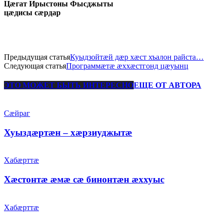
Цæгат Ирыстоны Фысджыты
цæдисы сæрдар
Предыдущая статья
Куыдзойтæй дæр хæст хъалон райста…
Следующая статья
Программæтæ æххæстгонд цæуынц
ЭТО МОЖЕТ БЫТЬ ИНТЕРЕСНО
ЕЩЕ ОТ АВТОРА
Сæйраг
Хуыздæртæн – хæрзиуджытæ
Хабæрттæ
Хæстонтæ æмæ сæ бинонтæн æххуыс
Хабæрттæ