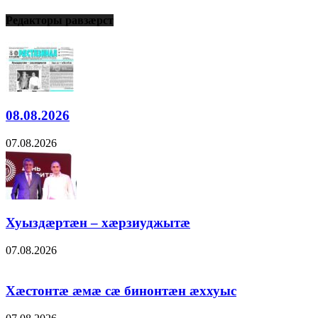
Редакторы равзæрст
08.08.2026
07.08.2026
Хуыздæртæн – хæрзиуджытæ
07.08.2026
Хæстонтæ æмæ сæ бинонтæн æххуыс