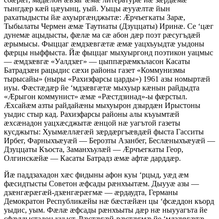
тынгдæр кæй цæуынц, уый. Уыцы æууæлтæ йын
рахатыдысты йæ ахуыргæнджытæ: Æрчъегкаты Зарæ,
Тыбылаты Чермен æмæ Таутиаты (Дзуццаты) Иринæ. Се ‘цæг
дунемæ ацыдысты, фæлæ ма сæ абон дæр поэт рæсугъдæй
æрымысы. Фыццаг æмдзæвгæтæ æмæ уацхъуыдтæ уыдоны
фæрцы ныффыста. Йæ фыццаг мыхуыргонд поэтикон уацмыс
— æмдзæвгæ «Уалдзæг» — цыппæрæмкъласон Касаты
Батрадзæн рацыдис сæхи районы газет «Коммунизмы
тырысайы» (ныры «Рахизфарсы царды») 1961 азы номыртæй
иуы. Фæстæдæр йе ‘мдзæвгæтæ мыхуыр кæнын райдыдта
«Æрыгон коммунист» æмæ «Рæстдзинад»-ы фæрстыл.
Æхсайæм азты райдайæны мыхуырон дзырдæн Ирыстоны
уыдис стыр кад. Рахизфарсы районы алы къуымтæй
æхсæнадон уацхæсджытæ æнцой нæ уагътой газеты
кусджыты: Хуымæллæгæй зæрдæргъæвдæй фыста Гасситы
Ирбег, Фарныхъæуæй — Берозты Азанбег, Беслæныхъæуæй —
Дзуццаты Къоста, Заманхъулæй — Æрчъегкаты Геор,
Олгинскæйæ — Касаты Батрадз æмæ афтæ дарддæр.
Йæ паддзахадон хæс фидыны афон куы ‘рцыд, уæд æм
фæсидтысты Советон æфсады рæнхъытæм. Дыууæ азы —
дзæнгæрæгæй-дзæнгæрæгмæ — æрдаудта, Германы
Демократон Республикæйы нæ бæстæйæн цы ‘фсæддон къорд
уыдис, уым. Фæлæ æфсады рæнхъыты дæр нæ ныууагъта йе
сфæлдыстадон куыст. Рæстæгæй-рæстæгмæ йе ‘мдзæвгæтæ