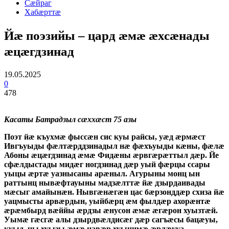
Сæйраг
Хабæрттæ
Йæ поэзийы – цард æмæ æхсæнады
æцæгдзинад
19.05.2025
0
478
Касаты Батрадзыл сæххæст 75 азы
Поэт йæ къухмæ фыссæн сис куы райсы, уæд æрмæст
Ивгъуыды фæлтæрддзинадыл нæ фæхъуыды кæны, фæлæ
Абоны æцæгдзинад æмæ Фидæны æрвгæрæттыл дæр. Йе
сфæлдыстады мидæг ногдзинад дæр уый фæрцы ссары
уыцы æртæ уазнысаны арæныл. Агурыны монц ын
раттынц нывæфтауыны мадзæлттæ йæ дзырдаивады
мæсыг амайынæн. Нывгæнæгæн цас бæрзонддæр схиза йæ
уацмысты арвæрдын, уыйбæрц æм фылдæр ахорæнтæ
æрæмбырд вæййы æрдзы æнусон æмæ æгæрон хуызтæй.
Уымæ гæсгæ алы дзырдвæлдисæг дæр сагъæсы бацæуы,
куыд, цы хуызы æмæ цавæр хуынимæ æрлæууа