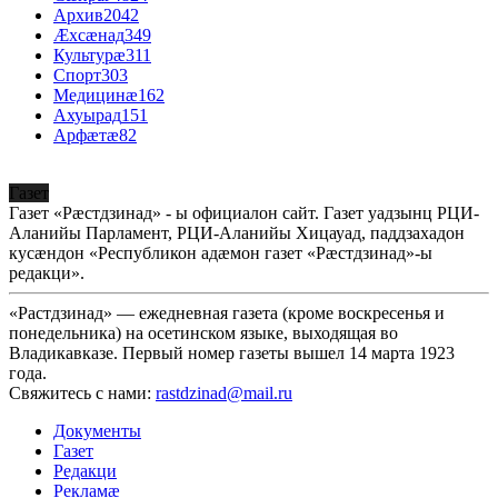
Архив
2042
Æхсæнад
349
Культурæ
311
Спорт
303
Медицинæ
162
Ахуырад
151
Арфæтæ
82
Газет
Газет «Рæстдзинад» - ы официалон сайт. Газет уадзынц РЦИ-
Аланийы Парламент, РЦИ-Аланийы Хицауад, паддзахадон
кусæндон «Республикон адæмон газет «Рæстдзинад»-ы
редакци».
«Растдзинад» — ежедневная газета (кроме воскресенья и
понедельника) на осетинском языке, выходящая во
Владикавказе. Первый номер газеты вышел 14 марта 1923
года.
Свяжитесь с нами:
rastdzinad@mail.ru
Документы
Газет
Редакци
Рекламæ