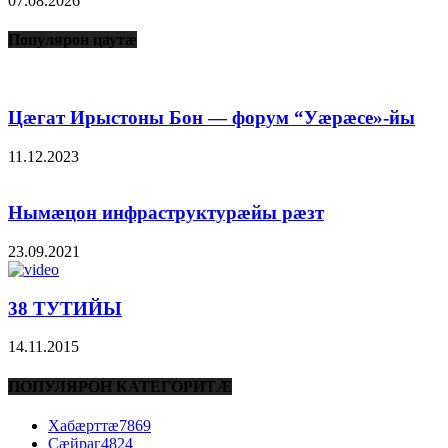
07.08.2026
Популярон цаутæ
Цæгат Ирыстоны Бон — форум “Уæрæсе»-йы
11.12.2023
Нымæцон инфраструктурæйы рæзт
23.09.2021
38 ТУТИЙЫ
14.11.2015
ПОПУЛЯРОН КАТЕГОРИТÆ
Хабæрттæ
7869
Сæйраг
4824