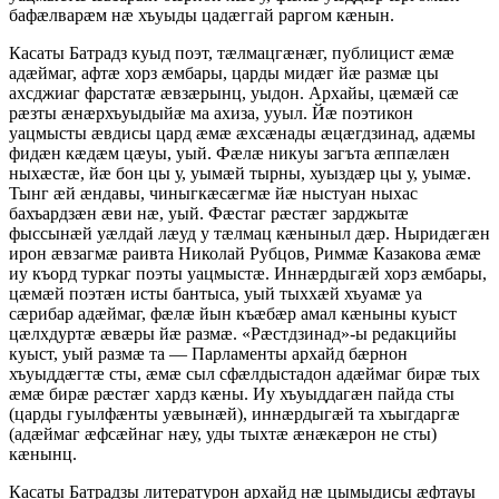
бафæлварæм нæ хъуыды цадæггай раргом кæнын.
Касаты Батрадз куыд поэт, тæлмацгæнæг, публицист æмæ
адæймаг, афтæ хорз æмбары, царды мидæг йæ размæ цы
ахсджиаг фарстатæ æвзæрынц, уыдон. Архайы, цæмæй сæ
рæзты æнæрхъуыдыйæ ма ахиза, ууыл. Йæ поэтикон
уацмысты æвдисы цард æмæ æхсæнады æцæгдзинад, адæмы
фидæн кæдæм цæуы, уый. Фæлæ никуы загъта æппæлæн
ныхæстæ, йæ бон цы у, уымæй тырны, хуыздæр цы у, уымæ.
Тынг æй æндавы, чиныгкæсæгмæ йæ ныстуан ныхас
бахъардзæн æви нæ, уый. Фæстаг рæстæг зарджытæ
фыссынæй уæлдай лæуд у тæлмац кæныныл дæр. Ныридæгæн
ирон æвзагмæ раивта Николай Рубцов, Риммæ Казакова æмæ
иу къорд туркаг поэты уацмыстæ. Иннæрдыгæй хорз æмбары,
цæмæй поэтæн исты бантыса, уый тыххæй хъуамæ уа
сæрибар адæймаг, фæлæ йын къæбæр амал кæныны куыст
цæлхдуртæ æвæры йæ размæ. «Рæстдзинад»-ы редакцийы
куыст, уый размæ та — Парламенты архайд бæрнон
хъуыддæгтæ сты, æмæ сыл сфæлдыстадон адæймаг бирæ тых
æмæ бирæ рæстæг хардз кæны. Иу хъуыддагæн пайда сты
(царды гуылфæнты уæвынæй), иннæрдыгæй та хъыгдаргæ
(адæймаг æфсæйнаг нæу, уды тыхтæ æнæкæрон не сты)
кæнынц.
Касаты Батрадзы литературон архайд нæ цымыдисы æфтауы