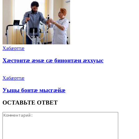
Хабæрттæ
Хæстонтæ æмæ сæ бинонтæн æххуыс
Хабæрттæ
Уыцы бонтæ мысгæйæ
ОСТАВЬТЕ ОТВЕТ