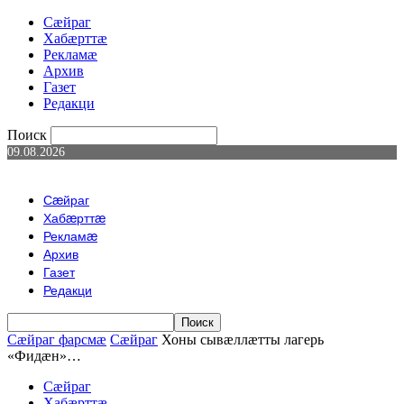
Сæйраг
Хабæрттæ
Рекламæ
Архив
Газет
Редакци
Поиск
09.08.2026
Сæйраг
Хабæрттæ
Рекламæ
Архив
Газет
Редакци
Сæйраг фарсмæ
Сæйраг
Хоны сывæллæтты лагерь
«Фидæн»…
Сæйраг
Хабæрттæ