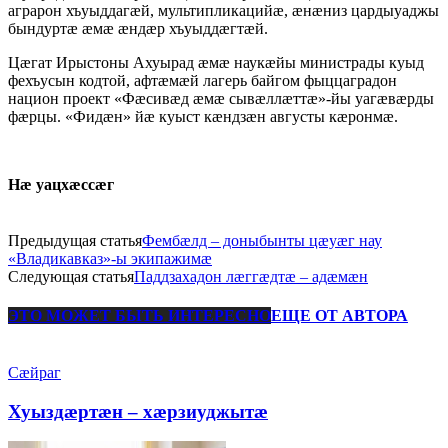
аграрон хъуыддагæй, мультипликацийæ, æнæниз цардыуаджы
бындуртæ æмæ æндæр хъуыддæгтæй.
Цæгат Ирыстоны Ахуырад æмæ наукæйы министрады куыд
фехъусын кодтой, афтæмæй лагерь байгом фыццаградон
национ проект «Фæсивæд æмæ сывæллæттæ»-йы уагæвæрды
фæрцы. «Фидæн» йæ куыст кæндзæн августы кæронмæ.
Нæ уацхæссæг
Предыдущая статья
Фембæлд – доныбынты цæуæг нау
«Владикавказ»-ы экипажимæ
Следующая статья
Паддзахадон лæггæдтæ – адæмæн
ЭТО МОЖЕТ БЫТЬ ИНТЕРЕСНО
ЕЩЕ ОТ АВТОРА
Сæйраг
Хуыздæртæн – хæрзиуджытæ