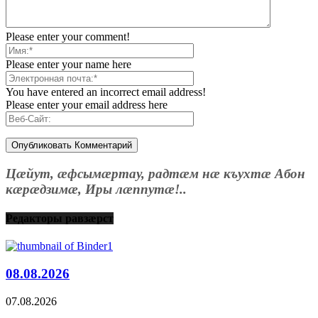
Please enter your comment!
Please enter your name here
You have entered an incorrect email address!
Please enter your email address here
Цæйут, æфсымæртау, радтæм нæ къухтæ Абон
кæрæдзимæ, Иры лæппутæ!..
Редакторы равзæрст
08.08.2026
07.08.2026