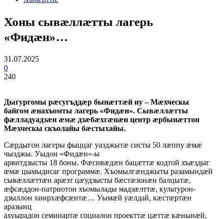
Хоны сывæллæтты лагерь
«Фидæн»…
31.07.2025
0
240
Дыгургомы рæсугъддæр бынæттæй иу – Мæхческы
байгом æнахъомты лагерь «Фидæн». Сывæллæтты
фæлладуадзæн æмæ дзæбæхгæнæн центр æрбынæттон
Мæхческы скъолайы бæстыхайы.
Сæрдыгон лагеры фыццаг уазджытæ систы 50 лæппу æмæ
чызджы. Уыдон «Фидæн»-ы
арвитдзысты 18 боны. Фæсивæдæн бацæттæ кодтой хъæздыг
æмæ цымыдисаг программæ. Хъомылгæнджыты разамындæй
сывæллæттæн арæзт цæудзысты бæстæзонæн балцытæ,
æфсæддон-патриотон хъомылады мадзæлттæ, культурон-
дзыллон хиирхæфсæнтæ… Уымæй уæлдай, кæстæртæн
аразынц
ахуырадон семинартæ социалон проекттæ цæттæ кæнынæй,