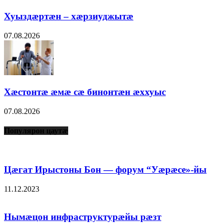
Хуыздæртæн – хæрзиуджытæ
07.08.2026
Хæстонтæ æмæ сæ бинонтæн æххуыс
07.08.2026
Популярон цаутæ
Цæгат Ирыстоны Бон — форум “Уæрæсе»-йы
11.12.2023
Нымæцон инфраструктурæйы рæзт