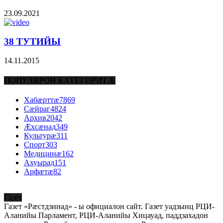
23.09.2021
38 ТУТИЙЫ
14.11.2015
ПОПУЛЯРОН КАТЕГОРИТÆ
Хабæрттæ
7869
Сæйраг
4824
Архив
2042
Æхсæнад
349
Культурæ
311
Спорт
303
Медицинæ
162
Ахуырад
151
Арфæтæ
82
Газет
Газет «Рæстдзинад» - ы официалон сайт. Газет уадзынц РЦИ-
Аланийы Парламент, РЦИ-Аланийы Хицауад, паддзахадон