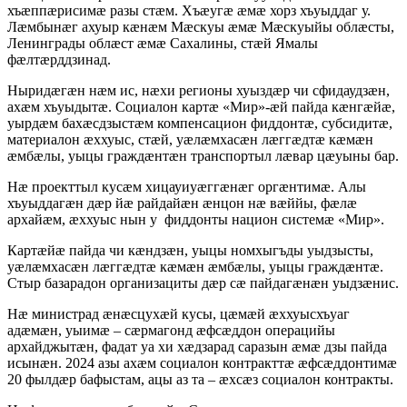
хъæппæрисимæ разы стæм. Хъæугæ æмæ хорз хъуыддаг у.
Лæмбынæг ахуыр кæнæм Мæскуы æмæ Мæскуыйы облæсты,
Ленинграды облæст æмæ Сахалины, стæй Ямалы
фæлтæрддзинад.
Ныридæгæн нæм ис, нæхи регионы хуыздæр чи сфидаудзæн,
ахæм хъуыдытæ. Социалон картæ «Мир»-æй пайда кæнгæйæ,
уырдæм бахæсдзыстæм компенсацион фиддонтæ, субсидитæ,
материалон æххуыс, стæй, уæлæмхасæн лæггæдтæ кæмæн
æмбæлы, уыцы граждæнтæн транспортыл лæвар цæуыны бар.
Нæ проекттыл кусæм хицауиуæггæнæг оргæнтимæ. Алы
хъуыддагæн дæр йæ райдайæн æнцон нæ вæййы, фæлæ
архайæм, æххуыс нын у фиддонты национ системæ «Мир».
Картæйæ пайда чи кæндзæн, уыцы номхыгъды уыдзысты,
уæлæмхасæн лæггæдтæ кæмæн æмбæлы, уыцы граждæнтæ.
Стыр базарадон организациты дæр сæ пайдагæнæн уыдзæнис.
Нæ министрад æнæсцухæй кусы, цæмæй æххуысхъуаг
адæмæн, уыимæ – сæрмагонд æфсæддон операцийы
архайджытæн, фадат уа хи хæдзарад саразын æмæ дзы пайда
исынæн. 2024 азы ахæм социалон контракттæ æфсæддонтимæ
20 фылдæр бафыстам, ацы аз та – æхсæз социалон контракты.