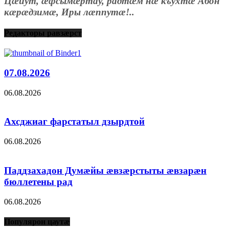
Цæйут, æфсымæртау, радтæм нæ къухтæ Абон
кæрæдзимæ, Иры лæппутæ!..
Редакторы равзæрст
07.08.2026
06.08.2026
Ахсджиаг фарстатыл дзырдтой
06.08.2026
Паддзахадон Думæйы æвзæрстыты æвзарæн
бюллетены рад
06.08.2026
Популярон цаутæ