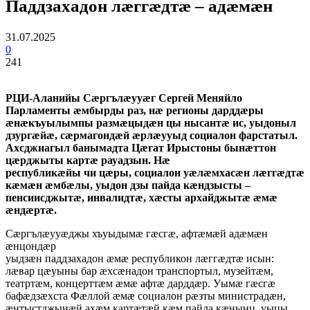
Паддзахадон лæггæдтæ – адæмæн
31.07.2025
0
241
РЦИ-Аланийы Сæргълæууæг Сергей Меняйло
Парламенты æмбырды раз, нæ регионы дарддæры
æнæкъуылымпы размæцыдæн цы нысантæ ис, уыдоныл
дзургæйæ, сæрмагондæй æрлæууыд социалон фарстатыл.
Ахсджиагыл банымадта Цæгат Ирыстоны бынæттон
цæрджыты картæ рауадзын. Нæ
республикæйы чи цæры, социалон уæлæмхасæн лæггæдтæ
кæмæн æмбæлы, уыдон дзы пайда кæндзысты –
пенсиисджытæ, инвалидтæ, хæсты архайджытæ æмæ
æндæртæ.
Сæргълæууæджы хъуыдымæ гæсгæ, афтæмæй адæмæн
æнцондæр
уыдзæн паддзахадон æмæ республикон лæггæдтæ исын:
лæвар цæуыны бар æхсæнадон транспортыл, музейтæм,
театртæм, концерттæм æмæ афтæ дарддæр. Уымæ гæсгæ
бафæдзæхста Фæллой æмæ социалон рæзты министрадæн,
æнтыстджынæй ахæм картæтæй кæм пайда кæнынц, уыцы