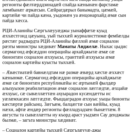
регионты фæлтæрддзинадæй спайда кæнынæн фарстамæ
лæмбынæг æркæсын. Сæйрагдæрыл банымадта, цæмæй,
картæйæ чи пайда кæна, уыдонæн уа æнцонархайд æмæ сын
пайда хæсса.
РЦИ-Аланийы Сæргълæууæджы уынаффæтæ куыд
æххæстгонд цæуынц, уый тыххæй журналисттимæ фембæлды
рæстæг радзырдта РЦИ-Аланийы фæллой æмæ социалон
рæзты министры хæдивæг
Маматы Анджелæ
. Ныхас цыдис
сæрмагонд æфсæддон операцийы архайджытæ æмæ сæ
бинонтæн социалон æххуысы, гранттæй æххуысы æмæ
социалон картæйы куысты тыххæй.
– Æвæстиатæй бавнæлдтам нæ размæ æвæрд хæстæ æххæст
кæнынмæ. Сæрмагонд æфсæддон операцийы архайджытæ
æмæ сæ бинонтæн республикæйы ис æртынæй фылдæр
алыхуызон реабилитацион æмæ социалон лæггæдтæ, æхцайæ
æххуыс, сæ сывæллæттæн ахуырадон кусæндæтты ис
уæлæмхасæн лæггæдтæ. Фыццаградон æххуыс уыцы бинонты
кæстæртæ райсынц. Зæгъæм, балцæгтæ сын вæййы, куыд
нæхи, афтæ æндæр регионты фæлладуадзæн бынæттæм. 8
августы та сывæллæтты иу къорд араст уыдзæн Сау денджызы
былмæ, – загъта министры хæдивæг.
– Социалон картæйы тыххæй Сæргълæууæ-джы