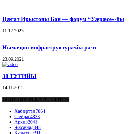
Цæгат Ирыстоны Бон — форум “Уæрæсе»-йы
11.12.2023
Нымæцон инфраструктурæйы рæзт
23.09.2021
38 ТУТИЙЫ
14.11.2015
ПОПУЛЯРОН КАТЕГОРИТÆ
Хабæрттæ
7864
Сæйраг
4823
Архив
2041
Æхсæнад
348
Культурæ
311