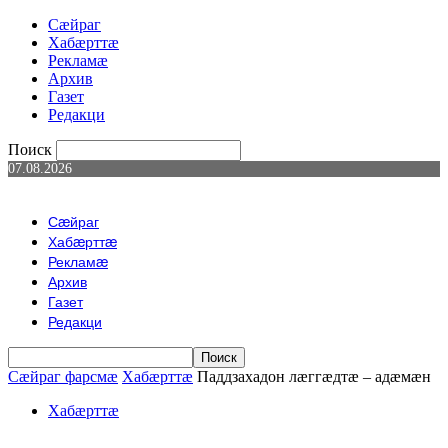
Сæйраг
Хабæрттæ
Рекламæ
Архив
Газет
Редакци
Поиск
07.08.2026
Сæйраг
Хабæрттæ
Рекламæ
Архив
Газет
Редакци
Сæйраг фарсмæ
Хабæрттæ
Паддзахадон лæггæдтæ – адæмæн
Хабæрттæ