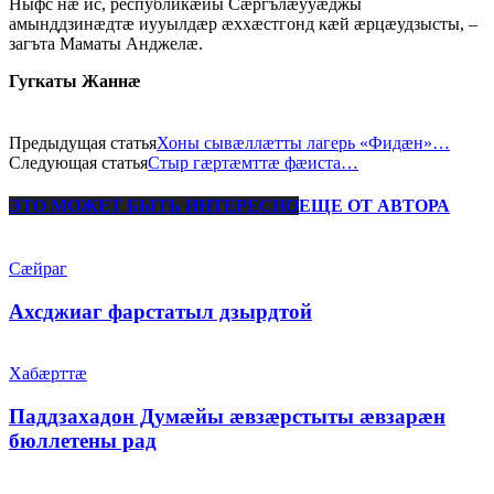
Ныфс нæ ис, республикæйы Сæргълæууæджы
амынддзинæдтæ иууылдæр æххæстгонд кæй æрцæудзысты, –
загъта Маматы Анджелæ.
Гугкаты Жаннæ
Предыдущая статья
Хоны сывæллæтты лагерь «Фидæн»…
Следующая статья
Стыр гæртæмттæ фæиста…
ЭТО МОЖЕТ БЫТЬ ИНТЕРЕСНО
ЕЩЕ ОТ АВТОРА
Сæйраг
Ахсджиаг фарстатыл дзырдтой
Хабæрттæ
Паддзахадон Думæйы æвзæрстыты æвзарæн
бюллетены рад