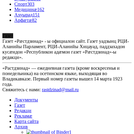
Спорт
303
Медицинæ
162
Ахуырад
151
Арфæтæ
82
Газет
Газет «Рæстдзинад» - ы официалон сайт. Газет уадзынц РЦИ-
Аланийы Парламент, РЦИ-Аланийы Хицауад, паддзахадон
кусæндон «Республикон адæмон газет «Рæстдзинад»-ы
редакци».
«Растдзинад» — ежедневная газета (кроме воскресенья и
понедельника) на осетинском языке, выходящая во
Владикавказе. Первый номер газеты вышел 14 марта 1923
года.
Свяжитесь с нами:
rastdzinad@mail.ru
Документы
Газет
Редакци
Рекламæ
Карта сайта
Архив